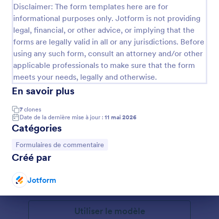
Disclaimer: The form templates here are for
informational purposes only. Jotform is not providing
legal, financial, or other advice, or implying that the
forms are legally valid in all or any jurisdictions. Before
using any such form, consult an attorney and/or other
applicable professionals to make sure that the form
meets your needs, legally and otherwise.
En savoir plus
7
clones
Date de la dernière mise à jour :
11 mai 2026
Catégories
Commentaires Sur Le Site Web
Si vous avez, possédez ou gérez un site web, alors
Accéder à la catégorie :
Formulaires de commentaire
ce formulaire est définitivement fait pour vous. Ce
Créé par
formulaire permet aux utilisateurs et aux visiteurs de
votre site web d'évaluer et de donner leur avis, y
Jotform
Go to Category:
Formulaires e-commerce
compris des commentaires qui peuvent vous aider à
l'améliorer !
Fin de la conversation
Utiliser le modèle