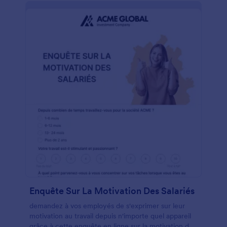
plus satisfaisantes et renforcer l'efficacité de vos
équipes.Jotform met gratuitement à votre
disposition ce modèle d'enquête sur l'engagement
des employés. Personnalisez-le comme bon vous
semble en ajoutant, supprimant ou modifiant les
champs selon vos besoins. Adaptez les questions
pour recueillir les informations qui vous intéressent
et connectez votre formulaire à plus de 100
plateformes populaires, dont Google Drive et
Dropbox. Simplifiez vos processus grâce aux
fonctionnalités no code de Jotform et dites adieu
aux formulaires papier.
Enquête Sur La Motivation Des Salariés
demandez à vos employés de s'exprimer sur leur
motivation au travail depuis n'importe quel appareil
grâce à cette enquête en ligne sur la motivation des