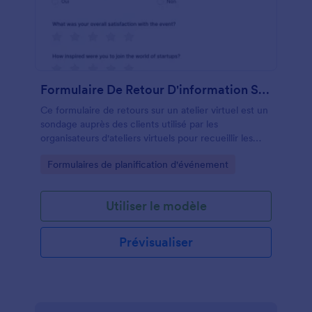
informations dont vous avez besoin pour faciliter
l'enseignement en ligne.
Formulaire De Retour D'information Sur L'atelier Virtuel
Ce formulaire de retours sur un atelier virtuel est un
sondage auprès des clients utilisé par les
organisateurs d'ateliers virtuels pour recueillir les
commentaires des participants.
Go to Category:
Formulaires de planification d'événement
Utiliser le modèle
Prévisualiser