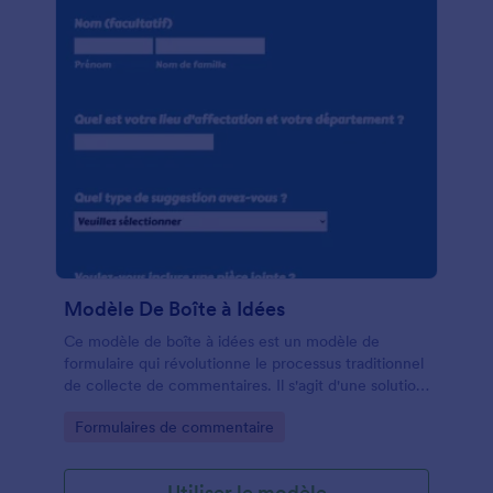
Modèle De Boîte à Idées
Ce modèle de boîte à idées est un modèle de
formulaire qui révolutionne le processus traditionnel
de collecte de commentaires. Il s'agit d'une solution
efficace et simplifiée pour recueillir les précieuses
Go to Category:
Formulaires de commentaire
contributions des employés ou des clients.
Utiliser le modèle