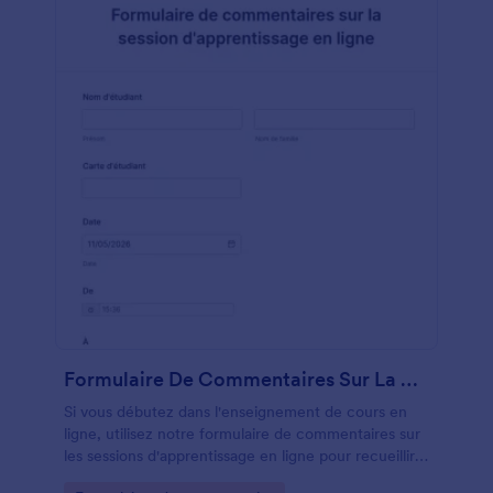
personnaliser les champs, les polices et les couleurs
du formulaire en fonction de votre entreprise. Si
vous souhaitez recueillir des commentaires dans le
service de stockage de votre choix, nous avons plus
de 100 intégrations d'applications puissantes telles
que Google Sheets, Google Drive, Dropbox et plus
encore. Vous pouvez même suivre les soumissions
avec des règles d'automatisation ou envoyer des
réponses à vos autres comptes ! Faites passer vos
communications professionnelles au niveau
supérieur avec notre formulaire de commentaires
gratuit sur les webinaires.
Formulaire De Commentaires Sur La Session D'apprentissage En Ligne
Si vous débutez dans l'enseignement de cours en
ligne, utilisez notre formulaire de commentaires sur
les sessions d'apprentissage en ligne pour recueillir
instantanément les commentaires des étudiants sur