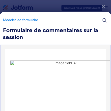
Début du dialogue
Inscrivez-vous gratuitement
Modèles de formulaire
Formulaire de commentaires sur la
session
Catégories des modèles de formulaires
Modèles de formulaire
Formulaires de commentaire
25 modèles