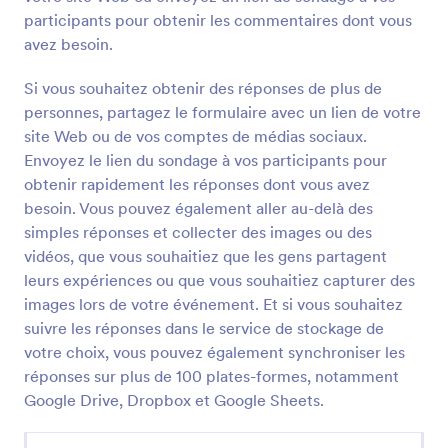
participants pour obtenir les commentaires dont vous
Votre Feedback Sur Notre Evenement
avez besoin.
un formulaire de feedback des differents
participants a nos evenements
Si vous souhaitez obtenir des réponses de plus de
personnes, partagez le formulaire avec un lien de votre
site Web ou de vos comptes de médias sociaux.
Go to Category:
Formulaires de commentaire
Envoyez le lien du sondage à vos participants pour
obtenir rapidement les réponses dont vous avez
Utiliser le modèle
besoin. Vous pouvez également aller au-delà des
simples réponses et collecter des images ou des
Prévisualiser
vidéos, que vous souhaitiez que les gens partagent
leurs expériences ou que vous souhaitiez capturer des
images lors de votre événement. Et si vous souhaitez
suivre les réponses dans le service de stockage de
votre choix, vous pouvez également synchroniser les
réponses sur plus de 100 plates-formes, notamment
Google Drive, Dropbox et Google Sheets.