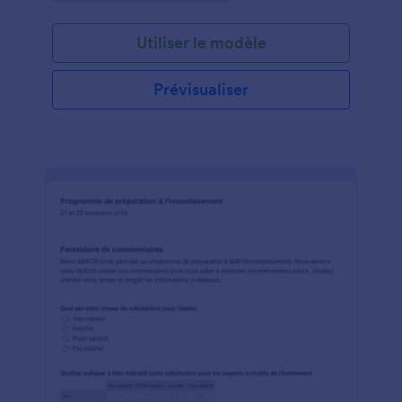
Utilisez ce formulaire gratuit de commentaires sur la
formation pour obtenir les commentaires de vos
Utiliser le modèle
étudiants ! Personnalisez simplement le formulaire
pour l'adapter à l'espace de formation qui convient
le mieux à votre établissement, et il est prêt à partir !
Prévisualiser
Ajoutez votre logo, modifiez l'arrière-plan du
formulaire et choisissez votre style de police.
Ensuite, grâce à nos puissantes intégrations, vous
pouvez envoyer les réponses des élèves à vos
autres comptes, notamment Google Drive, Dropbox,
Box, Airtable, etc. Utilisez notre formulaire gratuit
de commentaires sur la formation pour recueillir des
informations auprès des étudiants et évaluer vos
programmes de formation.