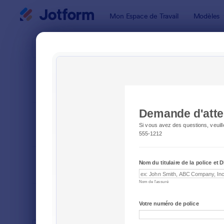
Début du dialogue
Mon Espace de Travail
Modèles
Modèles de
Form
TRIER PAR
Populaires
4 modèles
FORMAT DU
Classique
FORMULAIRE
TYPES
SECTEURS