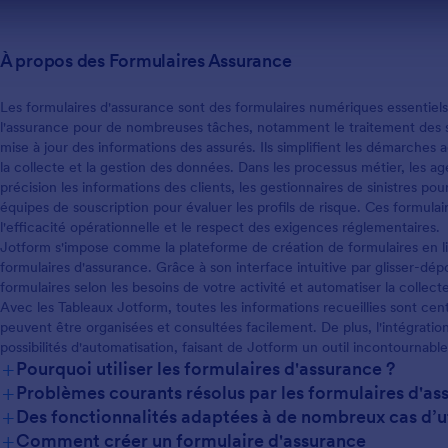
rtificat d'assurance contient
ons sur les types et les limites
ture, le numéro de la police, le
À propos des Formulaires Assurance
ire de la police, les
s désignés, la compagnie
les périodes d'effet des polices
Les formulaires d'assurance sont des formulaires numériques essentiels,
étails importants de la police.
l'assurance pour de nombreuses tâches, notamment le traitement des si
mise à jour des informations des assurés. Ils simplifient les démarches a
la collecte et la gestion des données. Dans les processus métier, les age
précision les informations des clients, les gestionnaires de sinistres pour
équipes de souscription pour évaluer les profils de risque. Ces formulair
l'efficacité opérationnelle et le respect des exigences réglementaires.
Jotform s'impose comme la plateforme de création de formulaires en l
formulaires d'assurance. Grâce à son interface intuitive par glisser-dé
formulaires selon les besoins de votre activité et automatiser la collec
Avec les Tableaux Jotform, toutes les informations recueillies sont cen
peuvent être organisées et consultées facilement. De plus, l'intégration
possibilités d'automatisation, faisant de Jotform un outil incontournable
+
Pourquoi utiliser les formulaires d'assurance ?
+
Problèmes courants résolus par les formulaires d'as
+
Des fonctionnalités adaptées à de nombreux cas d’ut
+
Comment créer un formulaire d'assurance