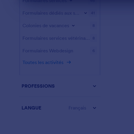
Formulaires services
modèle de ce
46
Fin de la conversation
des informati
de la couver
Formulaires dédiés aux sports
41
nom du titula
bénéficiaire
Colonies de vacances
8
d'assurance, 
et d'autres d
Formulaires services vétérinaires
8
Formulaires Webdesign
6
Toutes les activités
PROFESSIONS
LANGUE
Français