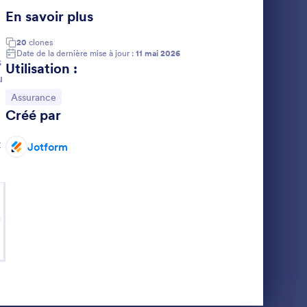
d'assurance.
En savoir plus
20
clones
Date de la dernière mise à jour :
11 mai 2026
s
Utilisation :
u
Accéder à la catégorie :
Assurance
Créé par
t
Jotform
g