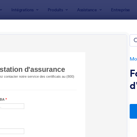
Intégrations
Produits
Assistance
Entreprise
 formulaire
ulaires Assurance
Mod
F
d
: Formulaire Demande D'offre Incendie
: 
Prévisualiser
Prévisualiser