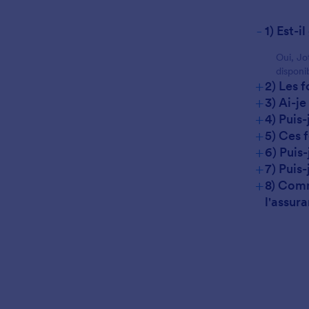
-
1) Est-
Oui, Jo
disponi
+
2) Les 
+
3) Ai-j
+
4) Puis
+
5) Ces f
+
6) Puis
+
7) Puis
+
8) Comm
l'assur