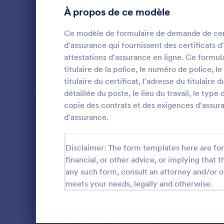
À propos de ce modèle
Formulaires gaming
3
Ce modèle de formulaire de demande de certi
Formulaires Santé
211
d'assurance qui fournissent des certificats 
Formulaires ressources humaines
attestations d'assurance en ligne. Ce formu
98
titulaire de la police, le numéro de police, 
Formulaires pour services informatiques
8
titulaire du certificat, l'adresse du titulaire d
détaillée du poste, le lieu du travail, le type
Formulaires Assurance
4
Un certifica
copie des contrats et des exigences d'assura
non négocia
d'assurance.
Formulaires marketing
26
d'assurance 
la police a 
Formulaires photographie
13
Go to Cate
Formulaire
assurée pour
Disclaimer: The form templates here are for 
assurance ga
financial, or other advice, or implying that th
Formulaires immobilier
19
cas de pert
any such form, consult an attorney and/or o
U
de décès en
Formulaires SEO
1
meets your needs, legally and otherwise.
prime. Le mo
PDF fournit à
Formulaires salons
16
complets sur
contenu dans