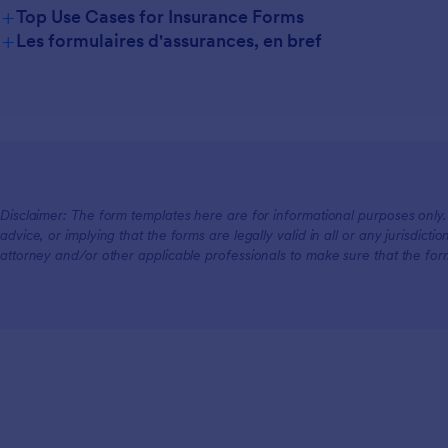
+
Top Use Cases for Insurance Forms
+
Les formulaires d'assurances, en bref
For Managers
For Teams
Disclaimer: The form templates here are for informational purposes only. J
For Customers
advice, or implying that the forms are legally valid in all or any jurisdict
attorney and/or other applicable professionals to make sure that the fo