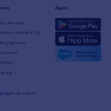
prise
Applis
pos de nous
Jotform relatifs à l'IA
ité graphique
la presse
etters
nariats
gnages de clients