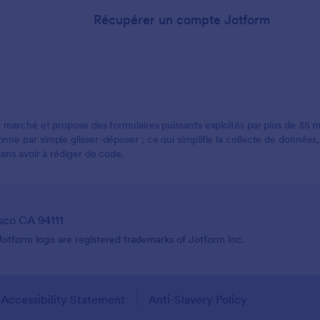
Récupérer un compte Jotform
 marché et propose des formulaires puissants exploités par plus de 35 mill
ne par simple glisser-déposer ; ce qui simplifie la collecte de données, 
sans avoir à rédiger de code.
sco CA 94111
tform logo are registered trademarks of Jotform Inc.
Accessibility Statement
Anti-Slavery Policy