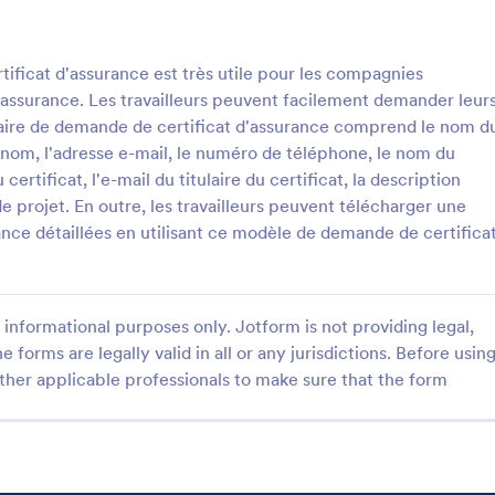
: Modèle De Certificat D'Assurance
Prévisualiser
ficat d'assurance est très utile pour les compagnies
d'assurance. Les travailleurs peuvent facilement demander leur
laire de demande de certificat d'assurance comprend le nom d
le nom, l'adresse e-mail, le numéro de téléphone, le nom du
u certificat, l'e-mail du titulaire du certificat, la description
Modèle De Certificat D'Assurance
 de projet. En outre, les travailleurs peuvent télécharger une
t d'assurance est un document
nce détaillées en utilisant ce modèle de demande de certifica
ble délivré par une compagnie
ou son courtier, déclarant que
été délivrée à une personne
gory:
s Assurance
 certains types de risques. Une
informational purposes only. Jotform is not providing legal,
rantit une indemnisation en
e forms are legally valid in all or any jurisdictions. Before usin
e, de dommage, de maladie ou
ther applicable professionals to make sure that the form
tiliser le modèle
 échange d'un paiement appelé
dèle de certificat d'assurance
 l'utilisateur des détails
 ce qui est généralement
 une police d'assurance. Ce