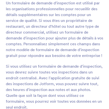
et toutes les soumissions sont stockées en toute
Un formulaire de demande d'inspection est utilisé par
Prévisualiser
sécurité dans votre compte Jotform en ligne, qui
les organisations professionnelles pour recueillir des
peut facilement être consulté par vous et votre
détails supplémentaires sur les comptes pour un
équipe. Vous pouvez même convertir les
service de qualité. Si vous êtes un propriétaire de
soumissions en documents PDF à télécharger ou à
restaurant, un directeur d'hôtel ou tout autre type de
imprimer pour les dossiers de votre bureau !
Personnalisez ce formulaire gratuit de contrôle
directeur commercial, utilisez un formulaire de
technique pour qu'il corresponde à vos besoins.
demande d'inspection pour ajouter plus de détails à vos
Mettez à jour ou ajoutez de nouveaux champs au
comptes. Personnalisez simplement ces champs dans
formulaire, ajoutez votre logo unique, ou même un
notre modèle de formulaire de demande d'inspection
champ de signature électronique pour que les
gratuit pour répondre aux besoins de votre entreprise !
agents de police signent leurs rapports. Si vous
utilisez d'autres applications pour contrôler vos
rapports d'inspection de véhicules de police, telles
Si vous utilisez un formulaire de demande d'inspection,
que Google Sheets, Google Drive, ou Dropbox, vous
vous devrez suivre toutes vos inspections dans un
pouvez automatiquement synchroniser les
endroit centralisé. Avec l'application gratuite de suivi
formulaires soumis à plus de 100 applications avec
des inspections de Jotform, vous pouvez suivre tout,
les intégrations de formulaires gratuits de JotForm.
des heures d'inspection aux notes et aux photos.
L'époque des rapports d'inspection au stylo est
révolue. Passez au numérique pour gagner du temps
Quelle que soit la façon dont vous utilisez ce
et être mieux organisé grâce à notre formulaire de
formulaire, vous pourrez voir toutes vos données en un
contrôle technique en ligne gratuit.
seul endroit.