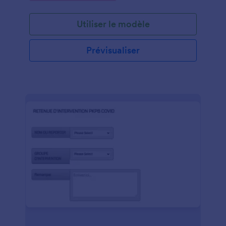
de directeur commercial, utilisez un formulaire de
demande d'inspection pour ajouter plus de détails à
Utiliser le modèle
vos comptes. Personnalisez simplement ces champs
dans notre modèle de formulaire de demande
d'inspection gratuit pour répondre aux besoins de
Prévisualiser
votre entreprise ! Si vous utilisez un formulaire de
demande d'inspection, vous devrez suivre toutes
vos inspections dans un endroit centralisé. Avec
l'application gratuite de suivi des inspections de
Jotform, vous pouvez suivre tout, des heures
d'inspection aux notes et aux photos. Quelle que
soit la façon dont vous utilisez ce formulaire, vous
pourrez voir toutes vos données en un seul endroit.