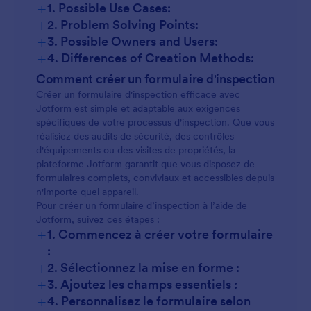
+
1. Possible Use Cases:
+
2. Problem Solving Points:
+
3. Possible Owners and Users:
+
4. Differences of Creation Methods:
Inspections de sécurité :
Comment créer un formulaire d'inspection
Créer un formulaire d'inspection efficace avec
Jotform est simple et adaptable aux exigences
spécifiques de votre processus d'inspection. Que vous
Vérifications de l'équipement :
réalisiez des audits de sécurité, des contrôles
d'équipements ou des visites de propriétés, la
plateforme Jotform garantit que vous disposez de
formulaires complets, conviviaux et accessibles depuis
Visites de propriétés :
n'importe quel appareil.
Pour créer un formulaire d’inspection à l’aide de
Jotform, suivez ces étapes :
+
1. Commencez à créer votre formulaire
Inspections de véhicules :
:
+
2. Sélectionnez la mise en forme :
+
Audits de sécurité alimentaire :
3. Ajoutez les champs essentiels :
+
4. Personnalisez le formulaire selon