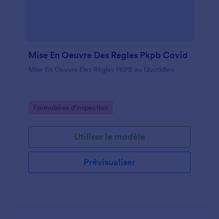
Mise En Oeuvre Des Regles Pkpb Covid
Mise En Oeuvre Des Règles PKPB au Quotidien
Go to Category:
Formulaires d'inspection
Utiliser le modèle
Prévisualiser