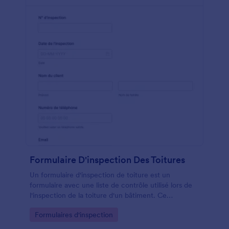
formulaire pour qu'il corresponde à la marque et aux
couleurs de votre entreprise d'inspection de
sécurité.
Formulaire D'inspection Des Toitures
Un formulaire d'inspection de toiture est un
formulaire avec une liste de contrôle utilisé lors de
l'inspection de la toiture d'un bâtiment. Ce
formulaire permet à l'inspecteur d'être précis lors de
Go to Category:
Formulaires d'inspection
la vérification et de l'inspection de la toiture. C'est
très utile car c'est le toit qui protège la famille dans