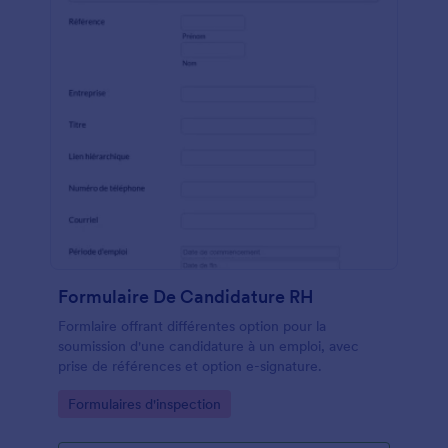
La colonne État demandera si l'article ou la pièce est
en excellent, bon ou mauvais état et s'il est
disponible ou non. Ce modèle de formulaire utilise le
widget E-signature pour capturer la signature
numérique du conducteur et de l'inspecteur.
Formulaire De Candidature RH
Formlaire offrant différentes option pour la
soumission d'une candidature à un emploi, avec
prise de références et option e-signature.
Go to Category:
Formulaires d'inspection