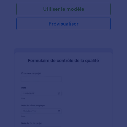
la maison. Ce formulaire d'inspection de toiture
Utiliser le modèle
contient des champs qui demandent le numéro
d'inspection, la date de l'inspection, le nom de
l'inspecteur, le nom et les coordonnées du client, le
Prévisualiser
type de bâtiment et le type de toiture. Le formulaire
comporte également une série questions qui
permettent de déterminer l'état et les conditions de
la toiture, du plafond, de l'extérieur et des surfaces
murales intérieures. Le formulaire demande s'il y a
des fuites d'eau, des fissures, des taches, des
perforations et des déformations dans le toit. Ce
modèle de formulaire utilise l’élément Signature
pour enregistrer la signature numérique de
l'inspecteur. Vous pouvez personnaliser davantage
ce modèle de formulaire en changeant le thème de
couleur, le format de police, la mise en page et en
ajoutant des champs supplémentaires grâce au
Générateur de formulaires.