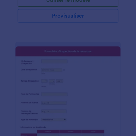
grande différence dans votre entreprise! Le
modèle de rapport d'inspection de Jotform est
gratuit et facile à personnaliser. Ajoutez votre logo
Prévisualiser
et vos couleurs préférées, ajoutez un en-tête avec
les informations de votre entreprise et choisissez
une nouvelle image d'arrière-plan. Vous pouvez
même modifier la mise en page et choisir parmi une
variété de thèmes de formulaire pour l'adapter à
votre marque ! Si vous souhaitez garder votre
rapport d'inspection privé, ou si vous voulez vous
assurer que vos clients savent qu'il est confidentiel,
utilisez les 100+ intégrations de Jotform pour
l'envoyer à votre CRM ou service de stockage.