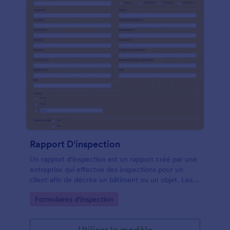
Rapport D'inspection
Un rapport d'inspection est un rapport créé par une
entreprise qui effectue des inspections pour un
client afin de décrire un bâtiment ou un objet. Les
rapports d'inspection sont parmi les outils les plus
Go to Category:
Formulaires d'inspection
importants pour assurer la qualité de la construction,
des installations et des produits. Lorsqu'ils sont
exécutés correctement, ils peuvent faire une
Utiliser le modèle