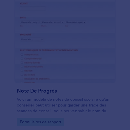
Note De Progrès
Voici un modèle de notes de conseil scolaire qu'un
conseiller peut utiliser pour garder une trace des
séances de conseil. Vous pouvez saisir le nom du
client et la date, et choisir la modalité dans une liste
Go to Category:
Formulaires de rapport
déroulante. Vous pouvez ensuite saisir les
informations complémentaires sur la séance de