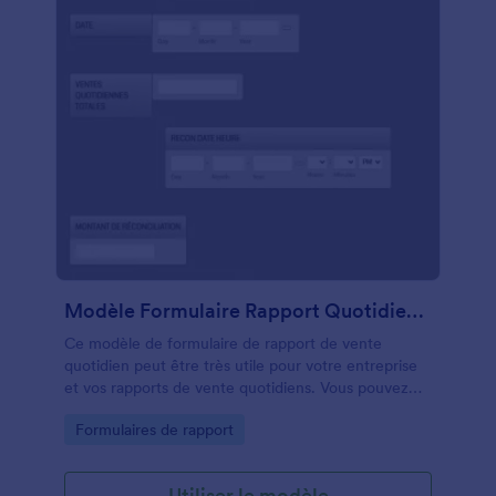
Modèle Formulaire Rapport Quotidien Des Ventes
Ce modèle de formulaire de rapport de vente
quotidien peut être très utile pour votre entreprise
et vos rapports de vente quotidiens. Vous pouvez
facilement collecter les ventes quotidiennes totales
Go to Category:
Formulaires de rapport
pour chaque branche, catégorie. De plus, vous
pouvez identifier les totaux des revenus et des
dépenses et les présenter à votre responsable.
Utiliser le modèle