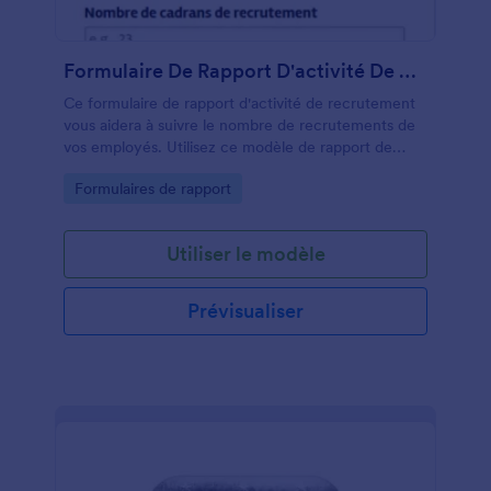
Formulaire De Rapport D'activité De Recrutement
Ce formulaire de rapport d'activité de recrutement
vous aidera à suivre le nombre de recrutements de
vos employés. Utilisez ce modèle de rapport de
recrutement pour connaître le nombre de recrues
Go to Category:
Formulaires de rapport
hebdomadaires, le nombre d'appels de recrutement
et le nombre de personnes interrogées. Si vous
possédez une agence de recrutement, ce modèle
Utiliser le modèle
de rapport de recrutement facilitera le processus de
rapport. Clonez ce modèle de rapport de
recrutement, modifiez-le en fonction de vos besoins
Prévisualiser
et affectez quelqu'un pour soumettre un rapport
hebdomadaire via ce formulaire de rapport d'activité
de recrutement.