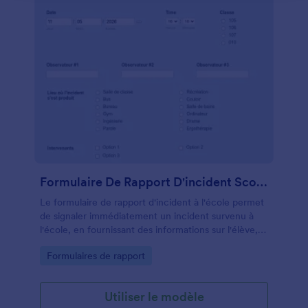
n'importe quand.
Formulaire De Rapport D'incident Scolaire
Le formulaire de rapport d'incident à l'école permet
de signaler immédiatement un incident survenu à
l'école, en fournissant des informations sur l'élève, le
personnel, la date, l'heure, le lieu et l'intervenant.
Go to Category:
Formulaires de rapport
Aide à comprendre la motivation derrière l'incident
mentionné et ses conséquences, l'état de la
communication avec les parents et un plan visant à
Utiliser le modèle
empêcher qu'il ne se reproduise. Le formulaire