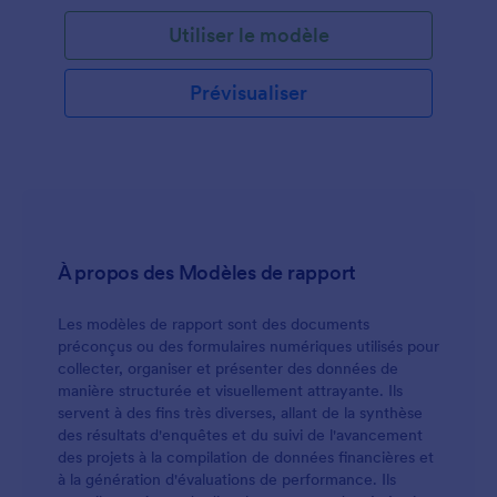
conseil, y compris les thèmes abordés, les
Utiliser le modèle
traitements, les techniques d'intervention, le résumé
et les réponses à l'intervention. Pour faciliter le suivi
de vos séances de conseil, utilisez dès aujourd'hui
Prévisualiser
ce modèle de notes de cas de conseil scolaire !
À propos des Modèles de rapport
Les modèles de rapport sont des documents
préconçus ou des formulaires numériques utilisés pour
collecter, organiser et présenter des données de
manière structurée et visuellement attrayante. Ils
servent à des fins très diverses, allant de la synthèse
des résultats d'enquêtes et du suivi de l'avancement
des projets à la compilation de données financières et
à la génération d'évaluations de performance. Ils