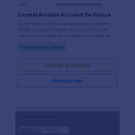
Constat Amiable Accident De Voiture
Ce formulaire est utile aux personnes qui doivent
remplir un rapport complet sur leur accident de
voiture. Les modèles de formulaire d'accident de
voiture sont importants car ils sont pratiques et
Go to Category:
Formulaires de rapport
contiennent des questions prédéfinies prêtes à être
posées. En utilisant ce modèle de formulaire
d'accident de voiture, vous pourrez recueillir toutes
Utiliser le modèle
les informations dont vous avez besoin. Ce modèle
de formulaire d'accident de voiture est un excellent
point de départ pour les organisations qui ont besoin
Prévisualiser
d'un formulaire de haute qualité rapidement.