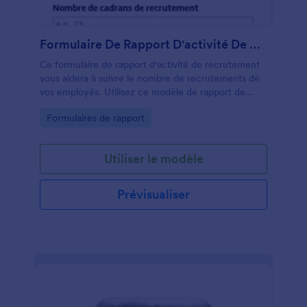
Formulaire De Rapport D'activité De Recrutement
Ce formulaire de rapport d'activité de recrutement
vous aidera à suivre le nombre de recrutements de
vos employés. Utilisez ce modèle de rapport de
recrutement pour connaître le nombre de recrues
Go to Category:
Formulaires de rapport
hebdomadaires, le nombre d'appels de recrutement
et le nombre de personnes interrogées. Si vous
possédez une agence de recrutement, ce modèle
Utiliser le modèle
de rapport de recrutement facilitera le processus de
rapport. Clonez ce modèle de rapport de
recrutement, modifiez-le en fonction de vos besoins
Prévisualiser
et affectez quelqu'un pour soumettre un rapport
hebdomadaire via ce formulaire de rapport d'activité
de recrutement.