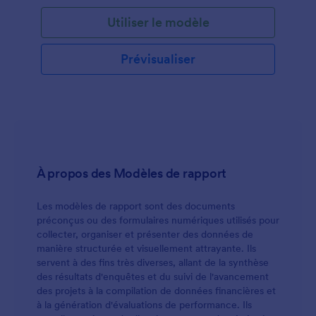
conseil, y compris les thèmes abordés, les
Utiliser le modèle
traitements, les techniques d'intervention, le résumé
et les réponses à l'intervention. Pour faciliter le suivi
de vos séances de conseil, utilisez dès aujourd'hui
Prévisualiser
ce modèle de notes de cas de conseil scolaire !
À propos des Modèles de rapport
Les modèles de rapport sont des documents
préconçus ou des formulaires numériques utilisés pour
collecter, organiser et présenter des données de
manière structurée et visuellement attrayante. Ils
servent à des fins très diverses, allant de la synthèse
des résultats d'enquêtes et du suivi de l'avancement
des projets à la compilation de données financières et
à la génération d'évaluations de performance. Ils