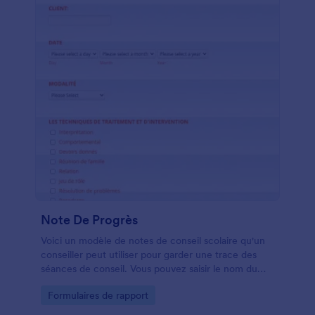
Note De Progrès
Voici un modèle de notes de conseil scolaire qu'un
conseiller peut utiliser pour garder une trace des
séances de conseil. Vous pouvez saisir le nom du
client et la date, et choisir la modalité dans une liste
Go to Category:
Formulaires de rapport
déroulante. Vous pouvez ensuite saisir les
informations complémentaires sur la séance de