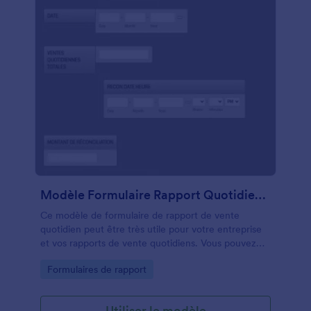
Modèle Formulaire Rapport Quotidien Des Ventes
Ce modèle de formulaire de rapport de vente
quotidien peut être très utile pour votre entreprise
et vos rapports de vente quotidiens. Vous pouvez
facilement collecter les ventes quotidiennes totales
Go to Category:
Formulaires de rapport
pour chaque branche, catégorie. De plus, vous
pouvez identifier les totaux des revenus et des
dépenses et les présenter à votre responsable.
Utiliser le modèle