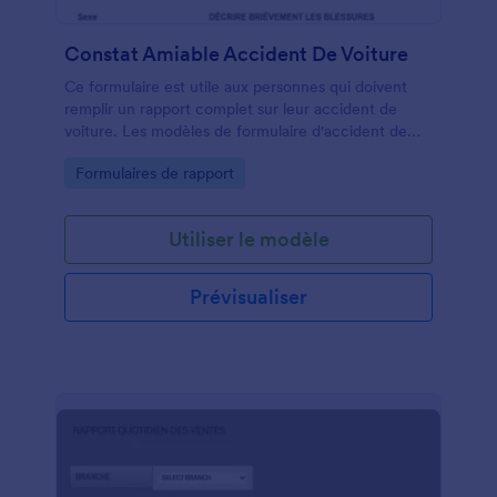
Constat Amiable Accident De Voiture
Ce formulaire est utile aux personnes qui doivent
remplir un rapport complet sur leur accident de
voiture. Les modèles de formulaire d'accident de
voiture sont importants car ils sont pratiques et
Go to Category:
Formulaires de rapport
contiennent des questions prédéfinies prêtes à être
posées. En utilisant ce modèle de formulaire
d'accident de voiture, vous pourrez recueillir toutes
Utiliser le modèle
les informations dont vous avez besoin. Ce modèle
de formulaire d'accident de voiture est un excellent
point de départ pour les organisations qui ont besoin
Prévisualiser
d'un formulaire de haute qualité rapidement.