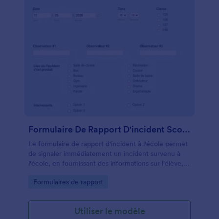
n'importe quand.
Formulaire De Rapport D'incident Scolaire
Le formulaire de rapport d'incident à l'école permet
de signaler immédiatement un incident survenu à
l'école, en fournissant des informations sur l'élève, le
personnel, la date, l'heure, le lieu et l'intervenant.
Go to Category:
Formulaires de rapport
Aide à comprendre la motivation derrière l'incident
mentionné et ses conséquences, l'état de la
communication avec les parents et un plan visant à
Utiliser le modèle
empêcher qu'il ne se reproduise. Le formulaire