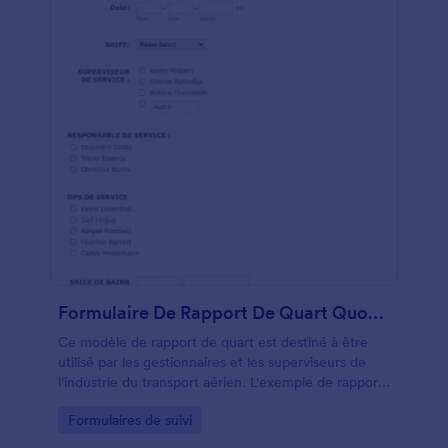
Formulaire De Rapport De Quart Quotidien
Ce modèle de rapport de quart est destiné à être
utilisé par les gestionnaires et les superviseurs de
l'industrie du transport aérien. L'exemple de rapport
d'équipe se concentre sur les employés travaillant
Go to Category:
Formulaires de suivi
sur le carrousel à bagages dans un aéroport. Le
rapport est assez détaillé et permettra au