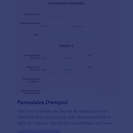
personnaliser en fonction des besoins de votre
entreprise, utilisez notre application gratuite Form
Builder pour reconstruire votre formulaire. Modifiez
les styles de police, ajoutez de nouveaux champs de
formulaire et ajoutez votre logo pour un look plus
professionnel. Si vous souhaitez synchroniser les
soumissions de formulaires avec une autre plate-
forme de stockage que vous utilisez, Jotform
propose plus de 100 intégrations telles que Google
Sheets, Google Drive, Dropbox et Box. De plus, en
utilisant Jotform Mobile, vous pouvez gérer votre
liste de vérification et vos soumissions lors de vos
déplacements. Créez simplement un compte et
faites avancer les choses sur votre lieu de travail
grâce à notre formulaire de liste de
vérification gratuit.
Formulaire D'emploi
Voici un formulaire de journal de travail qui vous
fournit le titre du poste, le nom du personnel et la
date de chacune des tâches accomplies, leur heure
de début et de fin, la description du travail, les