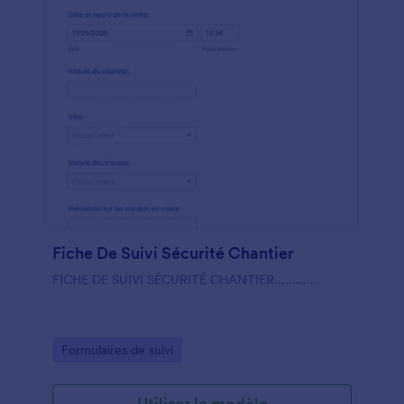
Fiche De Suivi Sécurité Chantier
FICHE DE SUIVI SÉCURITÉ CHANTIER.............
Go to Category:
Formulaires de suivi
Utiliser le modèle