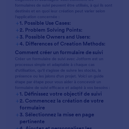
formulaires de suivi peuvent être utilisés, à qui ils sont
destinés et en quoi leur création peut varier selon
l'application concernée :
+
1. Possible Use Cases:
+
2. Problem Solving Points:
+
3. Possible Owners and Users:
+
4. Differences of Creation Methods:
Suivi des stocks :
Comment créer un formulaire de suivi
Créer un formulaire de suivi avec Jotform est un
processus simple et adaptable à chaque cas
d'utilisation, qu'il s'agisse de suivre les stocks, la
Suivi des présences :
présence ou les jalons d'un projet. Voici un guide
étape par étape pour vous aider à concevoir un
formulaire de suivi efficace et adapté à vos besoins :
+
1. Définissez votre objectif de suivi
Suivi des dépenses :
+
2. Commencez la création de votre
formulaire
+
3. Sélectionnez la mise en page
Suivi de projet :
pertinente
+
4. Ajoutez et personnalisez les