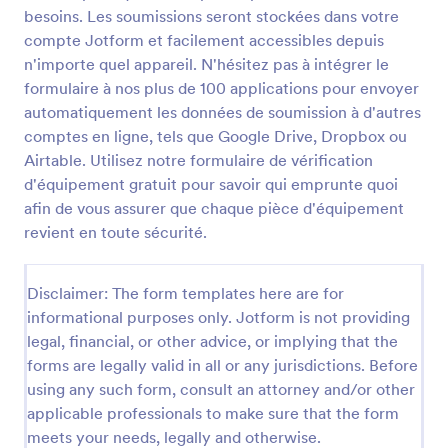
besoins. Les soumissions seront stockées dans votre
Fiche De Présence
compte Jotform et facilement accessibles depuis
Formulaire de fiche de présence, regroupant toutes
n'importe quel appareil. N'hésitez pas à intégrer le
les informations pertinentes telles que nom, date,
formulaire à nos plus de 100 applications pour envoyer
heures, axes d'amélioration et disposant d'un champ
automatiquement les données de soumission à d'autres
e-signature.
comptes en ligne, tels que Google Drive, Dropbox ou
Go to Category:
Formulaires de suivi
Airtable. Utilisez notre formulaire de vérification
d'équipement gratuit pour savoir qui emprunte quoi
Utiliser le modèle
afin de vous assurer que chaque pièce d'équipement
revient en toute sécurité.
Prévisualiser
Disclaimer: The form templates here are for
informational purposes only. Jotform is not providing
legal, financial, or other advice, or implying that the
forms are legally valid in all or any jurisdictions. Before
using any such form, consult an attorney and/or other
applicable professionals to make sure that the form
meets your needs, legally and otherwise.