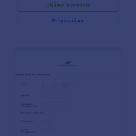
Utiliser le modèle
formulaire à votre guise et de le partager en le
publiant sur votre site Web ou en envoyant un lien
par e-mail aux employés. Les employés peuvent
Prévisualiser
fournir leur numéro d'identification, sélectionner ce
qu'ils empruntent et remplir le formulaire avec une
signature électronique. Avec notre générateur de
formulaires par glisser-déposer, vous pouvez
facilement personnaliser votre formulaire de
commande d'équipement pour ajouter des champs
de formulaire et modifier la conception du modèle
pour qu'il corresponde parfaitement à vos besoins.
Les soumissions seront stockées dans votre compte
Jotform et facilement accessibles depuis n'importe
quel appareil. N'hésitez pas à intégrer le formulaire à
nos plus de 100 applications pour envoyer
automatiquement les données de soumission à
d'autres comptes en ligne, tels que Google Drive,
Dropbox ou Airtable. Utilisez notre formulaire de
vérification d'équipement gratuit pour savoir qui
emprunte quoi afin de vous assurer que chaque
pièce d'équipement revient en toute sécurité.