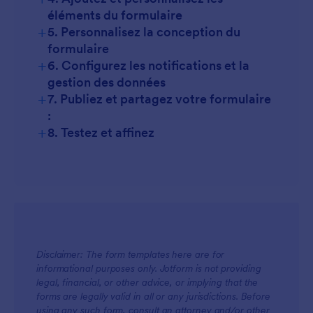
éléments du formulaire
+
5. Personnalisez la conception du
formulaire
+
6. Configurez les notifications et la
Champs de base :
gestion des données
+
7. Publiez et partagez votre formulaire
:
Champs spécialisés :
+
8. Testez et affinez
Widgets :
Utilisez la logique conditionnelle
Disclaimer: The form templates here are for
informational purposes only. Jotform is not providing
legal, financial, or other advice, or implying that the
forms are legally valid in all or any jurisdictions. Before
using any such form, consult an attorney and/or other