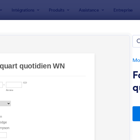
Intégrations
Produits
Assistance
Entreprise
 formulaire
laires de suivi
Mod
F
q
: Bon D'intervention
: 
Prévisualiser
Prévisualiser