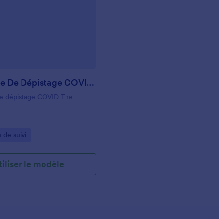
: Formulaire De Dépistage COVID The Condui
Prévisualiser
Formulaire De Dépistage COVID The Conduit
de dépistage COVID The
gory:
 de suivi
tiliser le modèle