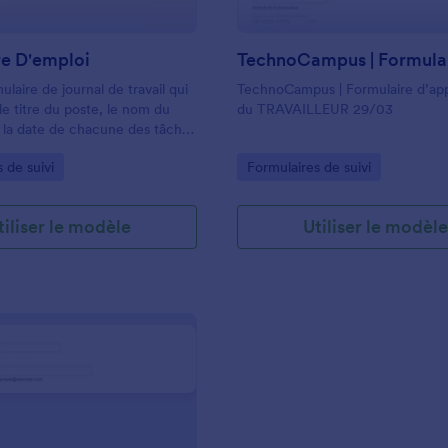
re D'emploi
ulaire de journal de travail qui
TechnoCampus | Formulaire d’app
le titre du poste, le nom du
du TRAVAILLEUR 29/03
 la date de chacune des tâches
leur heure de début et de fin,
gory:
Go to Category:
 de suivi
Formulaires de suivi
n du travail, les matériaux
 au long du processus et les
es images liées au travail, le cas
tiliser le modèle
Utiliser le modèl
formulaire de travail sera
r suivre l'avancement du travail
ous pouvez personnaliser le
ilisant les nombreux outils et
fournis par Jotform, ajouter,
 modifier les champs avec la
ser-déposer, modifier les
 polices et l'arrière-plan et
otre site Web ou l'utiliser
orme autonome.