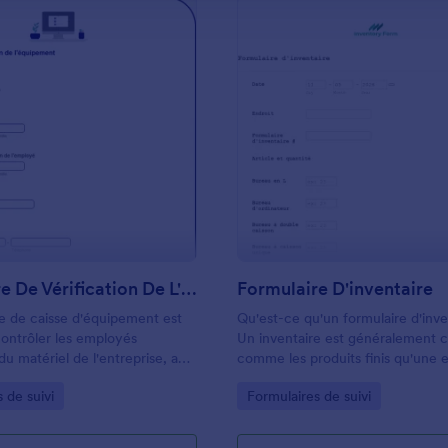
: Formulaire De Vérification De L'équipement
: 
Prévisualiser
Prévisualiser
Formulaire De Vérification De L'équipement
Formulaire D'inventaire
e de caisse d'équipement est
Qu'est-ce qu'un formulaire d'inve
 contrôler les employés
Un inventaire est généralement 
u matériel de l'entreprise, afin
comme les produits finis qu'une e
e vol, la perte ou les
accumule avant de les vendre au
gory:
Go to Category:
 de suivi
Formulaires de suivi
ilisez notre formulaire de
utilisateurs finaux. Les formulaire
équipement gratuit pour
d'inventaire en général sont un 
ocation d'appareils et d'outils de
vous de présenter ces éléments 