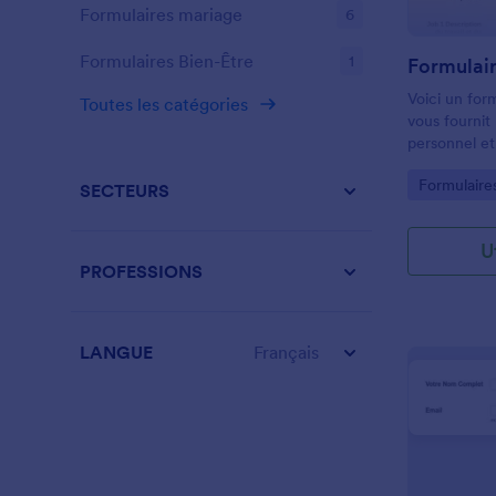
Formulaires mariage
6
Formulaires Bien-Être
1
Formulai
Voici un form
Toutes les catégories
vous fournit 
personnel et
accomplies, 
Go to Cate
Formulaires
la descriptio
SECTEURS
utilisés tout
fichiers et d
U
échéant. Ce 
PROFESSIONS
pratique pou
quotidien. V
modèle en ut
intégrations 
LANGUE
Français
supprimer et
fonction glis
couleurs, les
l'intégrer à v
comme un f