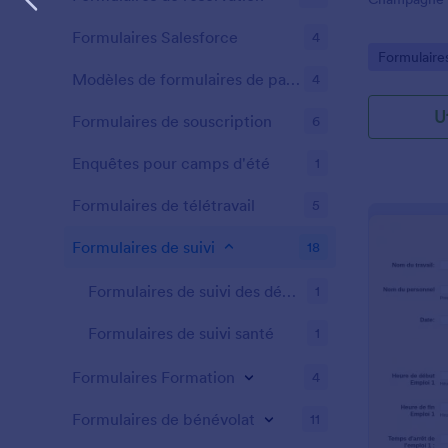
soumission à
que Google D
Formulaires Salesforce
4
Utilisez notr
Go to Cate
Formulaires
d'équipement
Modèles de formulaires de parrainage
4
emprunte quo
chaque pièc
U
Formulaires de souscription
6
toute sécuri
Enquêtes pour camps d'été
1
Formulaires de télétravail
5
Formulaires de suivi
18
Formulaires de suivi des dépenses
1
Formulaires de suivi santé
1
Formulaires Formation
4
Formulaires de bénévolat
11