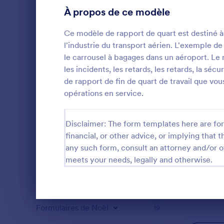
À propos de ce modèle
Formulaires inscription
12
Ce modèle de rapport de quart est destiné à ê
Votation
8
l'industrie du transport aérien. L'exemple de
le carrousel à bagages dans un aéroport. Le r
Formulaires abrégés
6
les incidents, les retards, les retards, la sé
de rapport de fin de quart de travail que vo
Formulaires d'évaluation
5
Bilan Per
opérations en service.
Formulaires de présence
1
Bilan perso
Audit
Disclaimer: The form templates here are for 
8
financial, or other advice, or implying that th
Go to Cate
Formulaires
Formulaires nomination pour une remise de prix
5
any such form, consult an attorney and/or o
meets your needs, legally and otherwise.
Formulaires Black Friday
27
U
Formulaires de calcul
5
Fin de la conversation
Formulaires de Noël
19