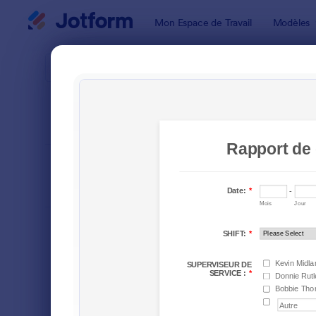
Début du dialogue
Mon Espace de Travail
Modèles
Modèles de
Formu
TRIER PAR
Populaires
18 modèles
FORMAT DU
Classique
FORMULAIRE
TYPES
Formulaires de commande
108
Formulaires d'inscription
115