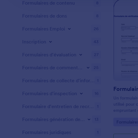
Formulaires de contenu
8
Formulaires de dons
8
Formulaires Emploi
26
Inscription
43
Formulaires d'évaluation
27
Formulaires de commentaire
25
Formulaires de collecte d'informations
1
Formulaires d'inspection
16
Un formulair
utilisé pour
Formulaire d'entretien de recrutement
1
empruntant d
de prévenir l
Formulaires génération de leads
13
Go to Cate
Formulaires
dommages. Ut
commande d'
Formulaires juridiques
1
faciliter la l