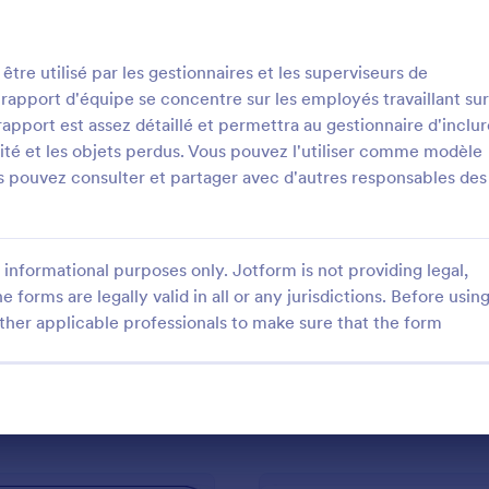
: Bilan Personnel
: 
Prévisualiser
Prévisualiser
tre utilisé par les gestionnaires et les superviseurs de
 rapport d'équipe se concentre sur les employés travaillant sur
apport est assez détaillé et permettra au gestionnaire d'inclur
curité et les objets perdus. Vous pouvez l'utiliser comme modèle
us pouvez consulter et partager avec d'autres responsables des
sonnel
Fiche De Suivi Sécurité C
nnel BGE
FICHE DE SUIVI SÉCURITÉ
CHANTIER.............
informational purposes only. Jotform is not providing legal,
e forms are legally valid in all or any jurisdictions. Before usin
gory:
Go to Category:
 de suivi
Formulaires de suivi
ther applicable professionals to make sure that the form
tiliser le modèle
Utiliser le modèl