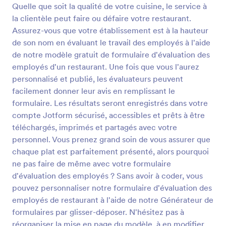
publié, les évaluateurs peuvent facilement donner
Quelle que soit la qualité de votre cuisine, le service à
leur avis en remplissant le formulaire. Les résultats
la clientèle peut faire ou défaire votre restaurant.
seront enregistrés dans votre compte Jotform
Prévisualiser
Assurez-vous que votre établissement est à la hauteur
sécurisé, accessibles et prêts à être téléchargés,
imprimés et partagés avec votre personnel. Vous
de son nom en évaluant le travail des employés à l'aide
prenez grand soin de vous assurer que chaque plat
de notre modèle gratuit de formulaire d'évaluation des
est parfaitement présenté, alors pourquoi ne pas
employés d'un restaurant. Une fois que vous l'aurez
faire de même avec votre formulaire d'évaluation
personnalisé et publié, les évaluateurs peuvent
des employés ? Sans avoir à coder, vous pouvez
facilement donner leur avis en remplissant le
personnaliser notre formulaire d'évaluation des
employés de restaurant à l'aide de notre Générateur
formulaire. Les résultats seront enregistrés dans votre
de formulaires par glisser-déposer. N'hésitez pas à
compte Jotform sécurisé, accessibles et prêts à être
réorganiser la mise en page du modèle, à en
téléchargés, imprimés et partagés avec votre
modifier l’aspect pour qu'il corresponde à l'image de
personnel. Vous prenez grand soin de vous assurer que
marque de votre restaurant, ajoutez des images ou
chaque plat est parfaitement présenté, alors pourquoi
des questions, et remplacez les curseurs
numériques par un champ d'évaluation par étoiles
ne pas faire de même avec votre formulaire
ou par échelle. Publiez ensuite votre formulaire en
d'évaluation des employés ? Sans avoir à coder, vous
l'intégrant à votre site web, ou en partageant un lien
pouvez personnaliser notre formulaire d'évaluation des
privé avec les superviseurs pour qu'ils puissent le
employés de restaurant à l'aide de notre Générateur de
remplir sur n'importe quel appareil. Avec un
formulaires par glisser-déposer. N'hésitez pas à
formulaire d'évaluation des employés de restaurant
en ligne, vous recevrez et évaluerez facilement les
réorganiser la mise en page du modèle, à en modifier