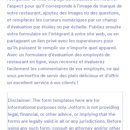
commentaires de vos employés, ce qui vous
l’aspect pour qu'il corresponde à l'image de marque de
permettra de servir des plats délicieux et d'offrir un
votre restaurant, ajoutez des images ou des questions,
excellent service à vos clients !
Formulaire D'évaluation Des Repas
et remplacez les curseurs numériques par un champ
d'évaluation par étoiles ou par échelle. Publiez ensuite
Un formulaire d'évaluation des repas est un
questionnaire utilisé par les restaurants pour évaluer
votre formulaire en l'intégrant à votre site web, ou en
la satisfaction des clients et recueillir des
partageant un lien privé avec les superviseurs pour
commentaires sur la qualité des repas. Si vous êtes
qu'ils puissent le remplir sur n'importe quel appareil.
Go to Category:
Formulaires d'évaluation de restauration
propriétaire ou gérant d'un restaurant, utilisez un
Avec un formulaire d'évaluation des employés de
modèle gratuit de formulaire d'évaluation des repas
restaurant en ligne, vous recevrez et évaluerez
pour fidéliser votre clientèle à l'aide d'un simple
Utiliser le modèle
questionnaire en ligne. Il vous suffit de personnaliser
facilement les commentaires de vos employés, ce qui
les champs pour qu'ils correspondent au menu de
vous permettra de servir des plats délicieux et d'offrir
votre restaurant, de télécharger votre logo et
Prévisualiser
un excellent service à vos clients !
d'intégrer le formulaire sur votre site web pour
commencer à recueillir des réponses en quelques
secondes. Vous souhaitez recueillir davantage
Disclaimer: The form templates here are for
d'informations ? Utilisez nos outils pour ajouter et
informational purposes only. Jotform is not providing
organiser des champs dans le formulaire,
legal, financial, or other advice, or implying that the
personnaliser l'aspect et la convivialité, et ajouter
des champs supplémentaires pour recueillir des
forms are legally valid in all or any jurisdictions. Before
informations sur les préférences des clients, la
using any such form, consult an attorney and/or other
À propos des Formulaires d'évaluation de