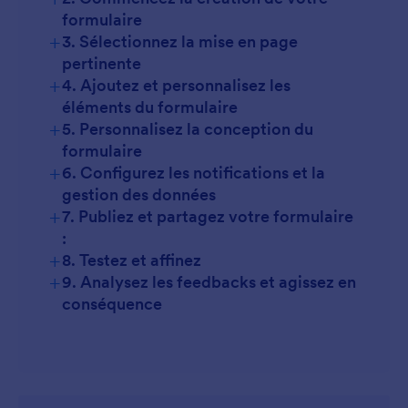
Jotform, vous recueillerez les commentaires de vos
formulaire
clients en un seul endroit et faciliterez la tâche de
+
3. Sélectionnez la mise en page
vos clients en leur offrant la meilleure expérience
pertinente
possible.
+
4. Ajoutez et personnalisez les
éléments du formulaire
+
5. Personnalisez la conception du
formulaire
+
6. Configurez les notifications et la
gestion des données
+
7. Publiez et partagez votre formulaire
:
+
8. Testez et affinez
+
9. Analysez les feedbacks et agissez en
conséquence