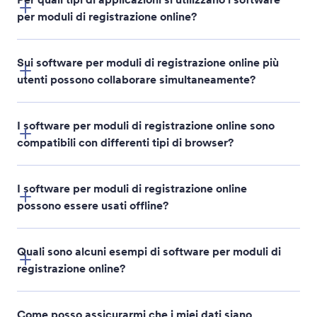
per moduli di registrazione online?
Sui software per moduli di registrazione online più
utenti possono collaborare simultaneamente?
I software per moduli di registrazione online sono
compatibili con differenti tipi di browser?
I software per moduli di registrazione online
possono essere usati offline?
Jotform Mobile Forms
Quali sono alcuni esempi di software per moduli di
Jotform Teams
registrazione online?
Come posso assicurarmi che i miei dati siano