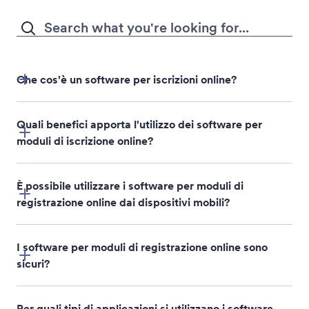
Che cos'è un software per iscrizioni online?
Quali benefici apporta l'utilizzo dei software per
moduli di iscrizione online?
È possibile utilizzare i software per moduli di
registrazione online dai dispositivi mobili?
I software per moduli di registrazione online sono
Jotform Mobile Forms
e-
sicuri?
signatures
Per quali tipi di applicazioni si utilizzano i software