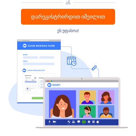
ან
დარეგისტრირდით იმეილით
ᲔᲡ ᲣᲤᲐᲡᲝᲐ!