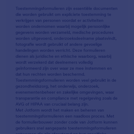
zonder dat u coderen hoeft te kennen! U kunt uw
Toestemmingsformulieren zijn essentiële documenten
inzendingen synchroniseren met andere accounts
die worden gebruikt om expliciete toestemming te
die u al gebruikt, zoals Google Drive, Dropbox, Box,
verkrijgen van personen voordat er activiteiten
Airtable, en nog veel meer. met onze 100+ vrije
worden ondernomen waarbij mogelijk persoonlijke
vorm integraties. Ongeacht in welke sector u
gegevens worden verzameld, medische procedures
behoort, houd uw klanten en uw bedrijf veilig tijdens
worden uitgevoerd, onderzoeksdeelname plaatsvindt,
de pandemie van het coronavirus met een gratis
fotografie wordt gebruikt of andere gevoelige
online COVID-19 aansprakelijkheidsverzekering die u
handelingen worden verricht. Deze formulieren
helpt snel e-handtekeningen te verzamelen. "
dienen als juridische en ethische waarborg, waarbij
wordt verzekerd dat deelnemers volledig
geïnformeerd zijn over waar ze mee instemmen en
dat hun rechten worden beschermd.
Toestemmingsformulieren worden veel gebruikt in de
gezondheidszorg, het onderwijs, onderzoek,
evenementenbeheer en zakelijke omgevingen, waar
transparantie en compliance met regelgeving zoals de
AVG of HIPAA van cruciaal belang zijn.
Met Jotform wordt het maken en beheren van
toestemmingsformulieren een naadloos proces. Met
de formulierbouwer zonder code van Jotform kunnen
gebruikers snel aangepaste toestemmingsformulieren