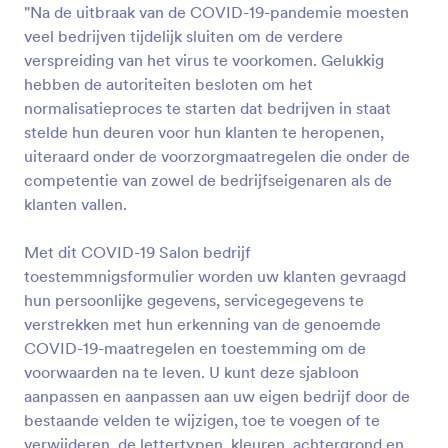
toestemmnigsformulier worden uw klanten
"Na de uitbraak van de COVID-19-pandemie moesten
Voorbeeld
gevraagd hun persoonlijke gegevens,
veel bedrijven tijdelijk sluiten om de verdere
servicegegevens te verstrekken met hun erkenning
verspreiding van het virus te voorkomen. Gelukkig
van de genoemde COVID-19-maatregelen en
hebben de autoriteiten besloten om het
toestemming om de voorwaarden na te leven. U
normalisatieproces te starten dat bedrijven in staat
kunt deze sjabloon aanpassen en aanpassen aan uw
eigen bedrijf door de bestaande velden te wijzigen,
stelde hun deuren voor hun klanten te heropenen,
toe te voegen of te verwijderen, de lettertypen,
uiteraard onder de voorzorgmaatregelen die onder de
kleuren, achtergrond en lay-out te wijzigen en deze
competentie van zowel de bedrijfseigenaren als de
in te sluiten op uw website of als zelfstandige vorm
klanten vallen.
te gebruiken."
Met dit COVID-19 Salon bedrijf
toestemmnigsformulier worden uw klanten gevraagd
hun persoonlijke gegevens, servicegegevens te
verstrekken met hun erkenning van de genoemde
COVID-19-maatregelen en toestemming om de
voorwaarden na te leven. U kunt deze sjabloon
aanpassen en aanpassen aan uw eigen bedrijf door de
bestaande velden te wijzigen, toe te voegen of te
verwijderen, de lettertypen, kleuren, achtergrond en