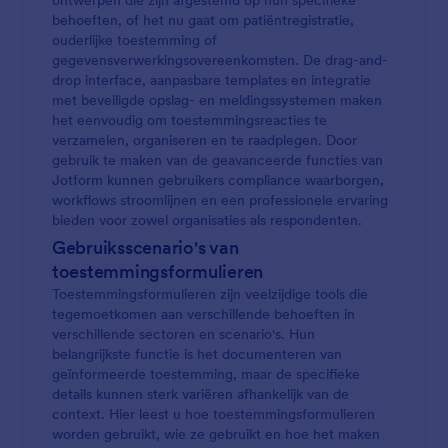
ontwerpen die zijn afgestemd op hun specifieke
behoeften, of het nu gaat om patiëntregistratie,
ouderlijke toestemming of
gegevensverwerkingsovereenkomsten. De drag-and-
drop interface, aanpasbare templates en integratie
met beveiligde opslag- en meldingssystemen maken
het eenvoudig om toestemmingsreacties te
verzamelen, organiseren en te raadplegen. Door
gebruik te maken van de geavanceerde functies van
Jotform kunnen gebruikers compliance waarborgen,
workflows stroomlijnen en een professionele ervaring
bieden voor zowel organisaties als respondenten.
Gebruiksscenario's van
toestemmingsformulieren
Toestemmingsformulieren zijn veelzijdige tools die
tegemoetkomen aan verschillende behoeften in
verschillende sectoren en scenario's. Hun
belangrijkste functie is het documenteren van
geïnformeerde toestemming, maar de specifieke
details kunnen sterk variëren afhankelijk van de
context. Hier leest u hoe toestemmingsformulieren
worden gebruikt, wie ze gebruikt en hoe het maken