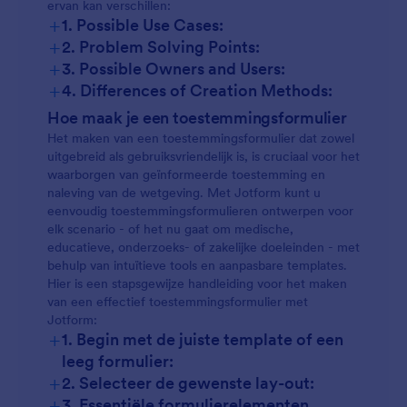
ervan kan verschillen:
+
1. Possible Use Cases:
+
2. Problem Solving Points:
Medisch en gezondheidszorg:
+
3. Possible Owners and Users:
+
4. Differences of Creation Methods:
Onderzoek:
Hoe maak je een toestemmingsformulier
Onderwijs:
Het maken van een toestemmingsformulier dat zowel
uitgebreid als gebruiksvriendelijk is, is cruciaal voor het
waarborgen van geïnformeerde toestemming en
Fotografie en media:
naleving van de wetgeving. Met Jotform kunt u
eenvoudig toestemmingsformulieren ontwerpen voor
Bedrijf en HR:
elk scenario - of het nu gaat om medische,
educatieve, onderzoeks- of zakelijke doeleinden - met
behulp van intuïtieve tools en aanpasbare templates.
Evenementenbeheer:
Hier is een stapsgewijze handleiding voor het maken
van een effectief toestemmingsformulier met
Jotform:
+
1. Begin met de juiste template of een
leeg formulier:
+
2. Selecteer de gewenste lay-out:
+
3. Essentiële formulierelementen