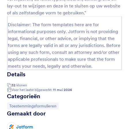
lay-out te wijzigen en deze in te sluiten op uw website
COVID 19 Vrijwaring Van Aansprakelijkheid
of als zelfstandige vorm te gebruiken."
"Een COVID-19 Vrijwaring van Aansprakelijkheid is
een document dat de intentie heeft de
Disclaimer: The form templates here are for
toestemming van de klant of de klant te verkrijgen
informational purposes only. Jotform is not providing
voor een ontheffing van aansprakelijkheid. Dit is een
legal, financial, or other advice, or implying that the
Go to Category:
Toestemmingsformulieren
juridisch document dat bedoeld is om het aantal
forms are legally valid in all or any jurisdictions. Before
onnodige rechtszaken te verminderen, zo niet om
using any such form, consult an attorney and/or other
ze te elimineren door de klant of klant te informeren
Template gebruiken
over de risico's die zijn of haar deelname aan een
applicable professionals to make sure that the form
gebeurtenis of een gewone aanwezigheid met zich
meets your needs, legally and otherwise.
meebrengt die tot verwondingen of overlijden als
Voorbeeld
Details
gevolg van COVID-19 kan leiden en waardoor ook
door gewone nalatigheid is veroorzaakt. Het hebben
32
klonen
van een ontheffing van aansprakelijkheid zal helpen
Voor het laatst bijgewerkt:
11 mei 2026
de klant of klanten de risico's uit te leggen en kan
Categorieën
hen daarom laten zien of hij of zij nog steeds bereid
is verder te gaan. Door de risico's in kwestie op zich
Ga naar categorie:
Toestemmingsformulieren
te nemen helpt dit de vestiging te ontlasten van
Gemaakt door
eventuele verplichtingen die zich kunnen voordoen.
Deze COVID-19 Vrijwaring van Aansprakelijkheid
Jotform
sjabloon is het snelle toestemmingsformulier dat u