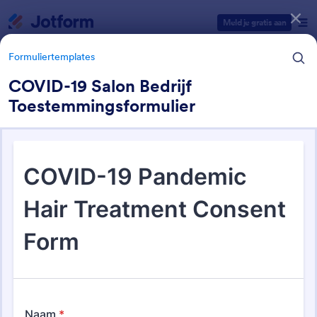
Begin dialoogvenster
Meld je gratis aan
Formuliertemplates
COVID-19 Salon Bedrijf
Toestemmingsformulier
Formulier sjabloon categorieën
Formuliertemplates
Toestemmingsformulieren
5 Sjablonen