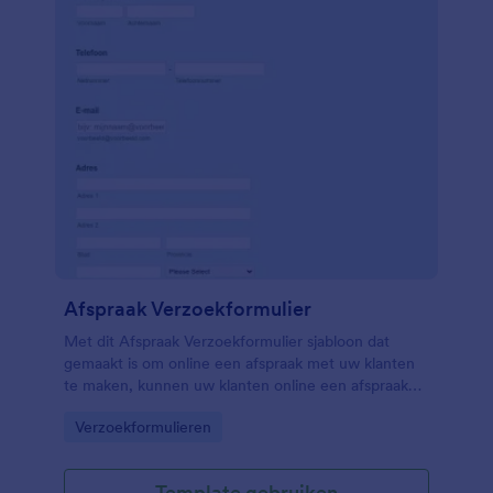
Afspraak Verzoekformulier
Met dit Afspraak Verzoekformulier sjabloon dat
gemaakt is om online een afspraak met uw klanten
te maken, kunnen uw klanten online een afspraak
aanvragen op een tijdstip dat zowel voor u als voor
Go to Category:
Verzoekformulieren
uw klant goed uitkomt.
Template gebruiken