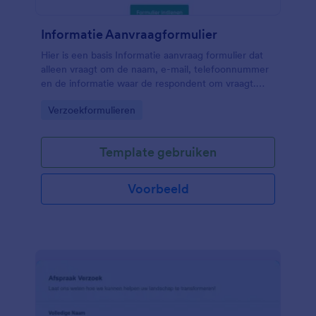
Informatie Aanvraagformulier
Hier is een basis Informatie aanvraag formulier dat
alleen vraagt om de naam, e-mail, telefoonnummer
en de informatie waar de respondent om vraagt.
Stel dat u werkt als een IT helpdesk medewerker,
Go to Category:
Verzoekformulieren
een webconsultant, een expert op een bepaald
gebied, of een wetenschapper; een informatie
aanvraag formulier zoals deze zal handig zijn. U
Template gebruiken
geeft uw respondenten de vrijheid om te vragen
wat ze in gedachten hebben, en u als expert kunt
ze via e-mail of telefonisch opvolgen.
Voorbeeld