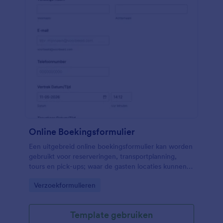
Online Boekingsformulier
Een uitgebreid online boekingsformulier kan worden
gebruikt voor reserveringen, transportplanning,
tours en pick-ups; waar de gasten locaties kunnen
selecteren, de datum en tijd waarop ze een rit nodig
Go to Category:
Verzoekformulieren
hebben en waar ze hun contactgegevens kunnen
verstrekken. Met nog veel meer aanpasbare tools en
widgets, bouw je eigen formulier met behulp van
Template gebruiken
deze als basis. Voeg uw logo, afbeeldingen,