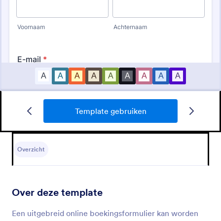
Template gebruiken
Beveiligd Drukwerk Pgn
Eenvoudige bestelformulier zonder betaling
hulpmiddel toegevoegd.
Overzicht
Go to Category:
Verzoekformulieren
Over deze template
Template gebruiken
Een uitgebreid online boekingsformulier kan worden