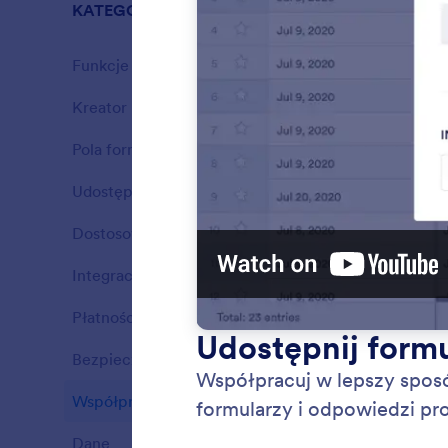
KATEGORIE
Funkcje Jo
Funkcje Jotform
37
Kreator Formularzy
21
Funkcje
Pola formularza
16
Funkcje
Udostępnianie formularzy
7
Funkcje
Dostosowywanie wyglądu
7
Funkcje
Integracje
9
Funkcje
Płatności
14
Funkcje
Bezpieczeństwo
8
Notifi
Funkcje
Get noti
Współpraca
16
Funkcje
respond
online f
Dane
9