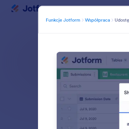
Dialog start
My Workspac
Kategori
Funkcje Jotform
Współpraca
Udostę
Easily share your 
collaboration to
forms in any web
Search all featu