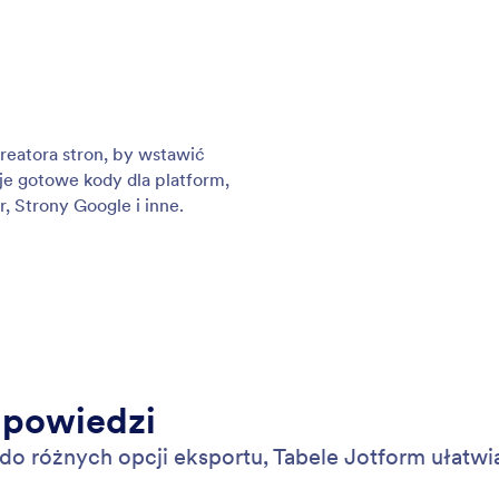
le przypominające
Za
tomated Jotform reminder emails to people who
Zbi
fill out your online forms. Add recipients, customize
nar
ontent, set up a schedule, and more — no coding
bez
.
: Public Forms
Podgląd