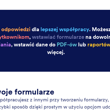
w response.
for
Jot
: Collaborative Forms
Podgląd
je współpracy
Pr
acuj nad formularzami online z członkami zespołu
Stw
ocy Jotform. Przypisuj formularze i zarządzaj