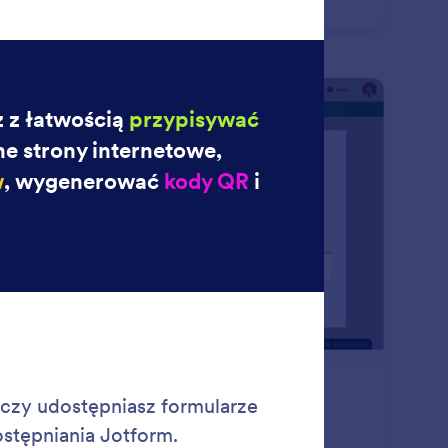
m submissions on any device — even offline with
form Mobile Forms!
: Approval Flow
Podgląd
oces zatwierdzania
órz płynny proces zatwierdzania z Jotform.