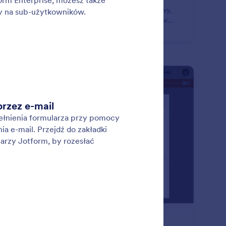
czędź czas poświęcony na ręczne wprowadzanie
taktów. Stwórz dla swojej firmy formularz kontaktowy,
omatycznie przesyłający zebrane dane do systemów
, takich jak HubSpot, Salesforce i inne!
: Productivity Tools
Podgląd
rzędzia produktywności