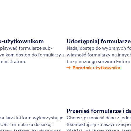
w Tabelach Jotform i Skrzynce Jotform.
: Email Marketing Tools
Podgląd
dzia marketingu e-mail
In