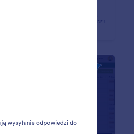
rządzanie odpowiedziami
eraj i udostępniaj dane przy pomocy Jotform. Nasze
zędzia pozwolą Ci generować raporty, dokumenty PDF i
piecznie udostępniać odpowiedzi online.
: Form & Submission Sharing
Podgląd