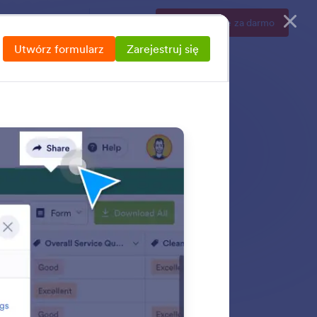
a firm
Cennik
Zaloguj
Zarejestruj się za darmo
Utwórz formularz
Zarejestruj się
 Jotform’s built-in
able links, embed
h more — all from