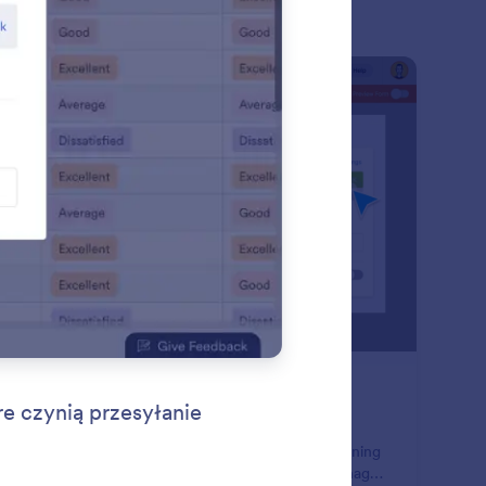
: Form Assignments
Podgląd
rm Assignments
 your employees collect the form data you need.
minate back-and-forth emails and long waits by assigning
ms to team members, who can then gather and manage