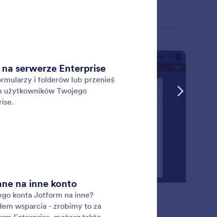
: CRM Integrations
Podgląd
tegracje CRM