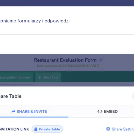
e
Szablony
Integracje
Produkty
Pomoc
Dl
a
pnianie formularzy i odpowiedzi
Collaboration
forms and submissions with colleagues and clients using
ols. You can add collaborators and sub-users, send share
page, generate PDF reports and QR codes, and so muc
your Jotform dashboard.
res