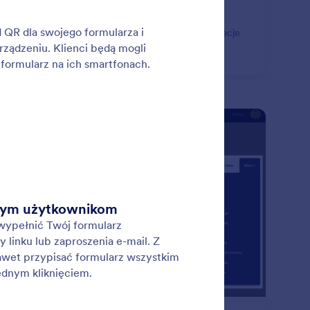
czędź czas i zwiększ produktywność przy pomocy
wansowanych formularzy online. Skonfiguruj integracje
nymi narzędziami, takimi jak Airtable, Slack i
day.com.
: Form Submission Management
Podgląd