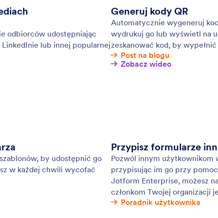
missions organized, collaborate with others, and
Osz
ctly what you’re looking for with search filters. View
zaa
your submissions through Jotform Sent box.
z in
mon
: Reminder Emails
Podgląd