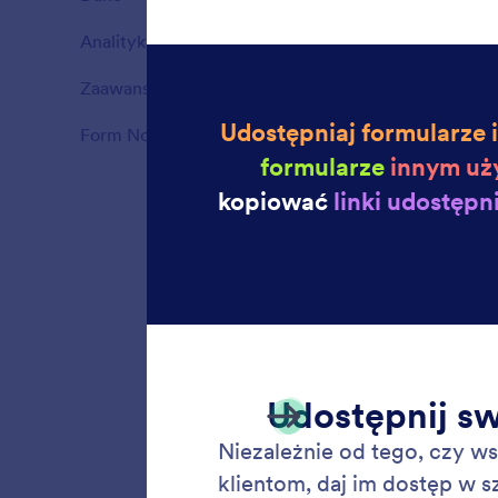
Funkcje
each ne
Analityka
6
Funkcje
Zaawansowane opcje formularzy
39
Funkcje
Form Notifications
10
Funkcje
Funkc
Współpr
przy pom