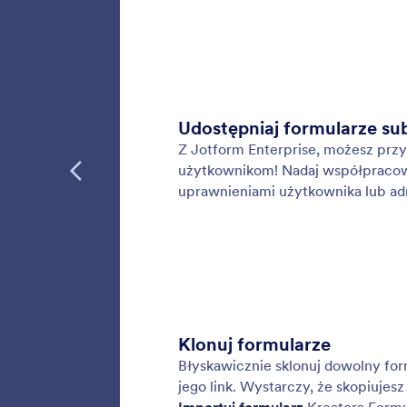
danymi 
Narzę