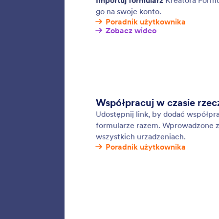
Integra
przeprow
danych, 
prefero
narzędzi
ActiveC
Wysła