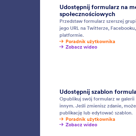
Keep sub
find exa
or edit 