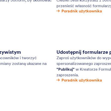
cje Jotform z oprogramowaniem do
Osz
adzania kampanii e-mail ułatwiają zbieranie
kon
płatności oraz załączników i przesyłanie ich do
aut
wanego systemu. Połącz formularze z popularnymi
CRM
ami, takimi jak Mailchimp, Constant Contact i
ampaign.
: Sentbox
Podgląd
ne
Na