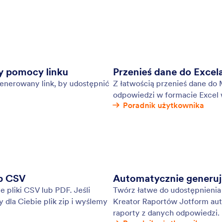
larze publiczne
Ud
hcesz wnieść swój wkład do społeczności Jotform,
Wsp
udostępnić formularze w Galerii szablonów
udo
, by pozwolić korzystać z nich innym
odp
nikom.
: Form Submissions to Tables
Podgląd