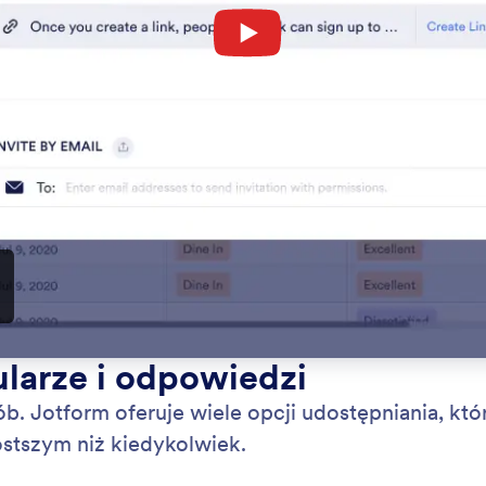
Kategoria
tform
Współpraca
: Notification Emails
Podgląd
cation Emails
Fo
fied instantly about form activity so you can
Let
 to submissions without delay. Create advanced
Eli
orms with Jotform and get email notifications for
for