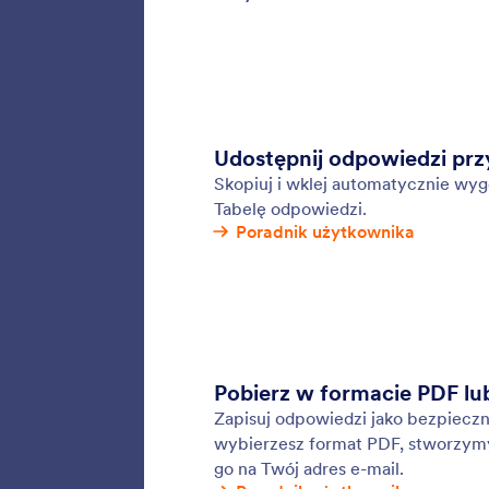
Formu
Jeśli c
możesz 
Jotform
użytkow