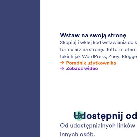
E-mai
Send au
need to 
email c
required