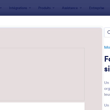
Intégrations
Produits
Assistance
Entreprise
 formulaire
laires de pétition
s
Mod
F
s
Un 
org
: Formulaire De Demande De Fournitures De Bu
: 
Prévisualiser
Prévisualiser
leu
Un 