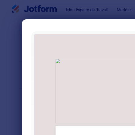
Début du dialogue
Mon Espace de Travail
Modèles
Modèles de
Formu
TRIER PAR
Populaires
53 modèle
FORMAT DU
Classique
FORMULAIRE
TYPES
Formulaires de commande
108
Formulaires d'inscription
115