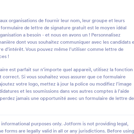
: Formulaire De Lettre De Signature
: 
Prévisualiser
Prévisualiser
aux organisations de fournir leur nom, leur groupe et leurs
formulaire de lettre de signature gratuit est le moyen idéal
ganisation a besoin - et nous en avons un ! Personnalisez
 manière dont vous souhaitez communiquer avec les candidats 
tre d'intérêt. Vous pouvez même l'utiliser comme lettre de
Formulaire De Lettre De Signature
ces !
e de lettre de signature permet
Le formulaire de pétition pour un
tions de fournir leur nom, leur
relative au bruit est un modèle d
re est parfait sur n'importe quel appareil, utilisez la fonction
urs informations de
formulaire conçu pour permettre
st correct. Si vous souhaitez vous assurer que ce formulaire
n. Un modèle de formulaire de
individus et aux communautés de
joutez votre logo, mettez à jour la police ou modifiez l'image
gory:
Go to Category:
 de pétition
Formulaires de pétition
gnature gratuit est le moyen
des mesures contre les nuisances
didatures et les soumissions dans vos autres comptes à l'aide
llecter les informations dont
de protéger la santé publique et l
 perdez jamais une opportunité avec un formulaire de lettre de
sation a besoin - et nous en
être, de faire respecter les régl
tiliser le modèle
Utiliser le modèl
ersonnalisez simplement le
en matière de bruit et de promou
n fonction de la manière dont
cadre de vie paisible et agréable.
tez communiquer avec les
formulaire fournit un mécanisme
 utilisez-le comme lettre de
pour signaler les plaintes relatives
informational purposes only. Jotform is not providing legal,
 lettre d'intérêt. Vous pouvez
facilitant la communication, la
e forms are legally valid in all or any jurisdictions. Before usin