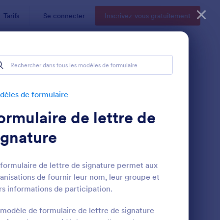
Tarifs
Se connecter
Inscrivez-vous gratuitement
èles de formulaire
ormulaire de lettre de
ignature
formulaire de lettre de signature permet aux
anisations de fournir leur nom, leur groupe et
reau Et Petits Matériels
Pétition En Ligne
: Formulaire De Péti
Prévisualiser
rs informations de participation.
modèle de formulaire de lettre de signature