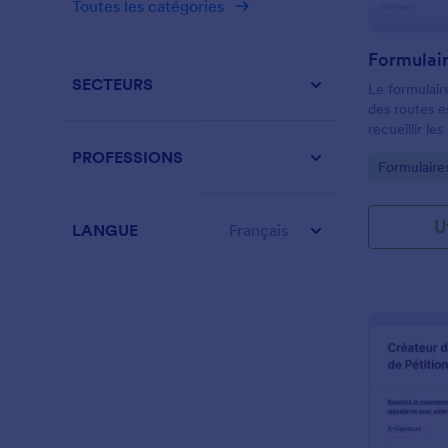
Toutes les catégories
plateformes 
d'intégratio
une opportun
lettre de mot
SECTEURS
Le formulaire
des routes es
recueillir le
de votre co
PROFESSIONS
Go to Cate
Formulaires
travaux routi
U
LANGUE
Français