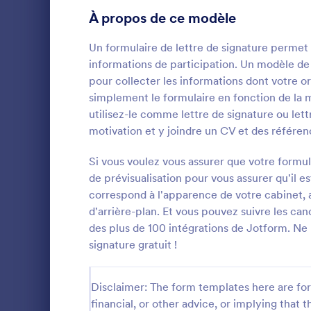
À propos de ce modèle
Formulaires inscription
12
Un formulaire de lettre de signature permet 
Votation
8
informations de participation. Un modèle de 
pour collecter les informations dont votre or
Formulaires abrégés
6
simplement le formulaire en fonction de la
Formulaires d'évaluation
utilisez-le comme lettre de signature ou let
5
motivation et y joindre un CV et des référen
Formulaires de présence
1
Un formulair
aux organisa
Si vous voulez vous assurer que votre formulai
Audit
8
groupe et le
de prévisualisation pour vous assurer qu'il e
participatio
correspond à l'apparence de votre cabinet, a
Go to Cate
Formulaires
Formulaires nomination pour une remise de prix
lettre de si
5
d'arrière-plan. Et vous pouvez suivre les can
idéal pour co
des plus de 100 intégrations de Jotform. Ne
votre organi
Formulaires Black Friday
27
U
avons un ! P
signature gratuit !
formulaire e
Formulaires de calcul
5
vous souhai
candidats et
Disclaimer: The form templates here are for 
Formulaires de Noël
19
signature ou
financial, or other advice, or implying that th