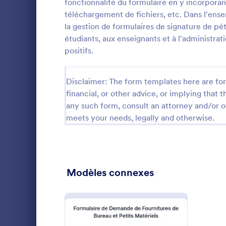
même l'utili
fonctionnalité du formulaire en y incorporant
Formulaires de contenu
8
et y joindre
téléchargement de fichiers, etc. Dans l'ens
vous voulez 
Formulaires de dons
la gestion de formulaires de signature de pé
8
formulaire es
étudiants, aux enseignants et à l'administra
appareil, uti
Formulaires Emploi
26
positifs.
prévisualisat
correct. Si 
Inscription
43
ce formulair
Disclaimer: The form templates here are for 
votre cabine
Formulaires d'évaluation
27
jour la polic
financial, or other advice, or implying that th
plan. Et vou
any such form, consult an attorney and/or o
Formulaires de commentaire
25
et les soumi
meets your needs, legally and otherwise.
à l'aide des 
Formulaires de collecte d'informations
Jotform. Ne
1
avec un form
gratuit !
Formulaires d'inspection
16
Un formulair
ligne est un
Modèles connexes
Formulaire d'entretien de recrutement
1
pour mobilise
collecter de
Formulaires génération de leads
13
Go to Cate
Formulaires
processus de
d'améliorer l
Formulaires juridiques
1
l'environnem