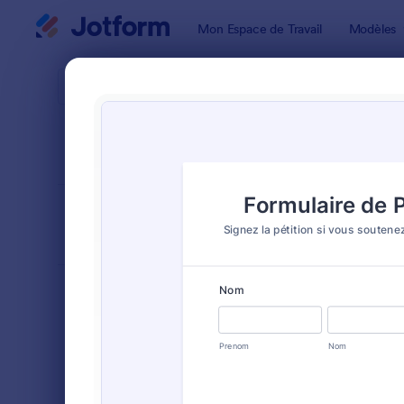
Début du dialogue
Mon Espace de Travail
Modèles
Modèles de
Formu
TRIER PAR
Populaires
53 modèle
FORMAT DU
Classique
FORMULAIRE
TYPES
Formulaires de commande
109
Formulaires d'inscription
116