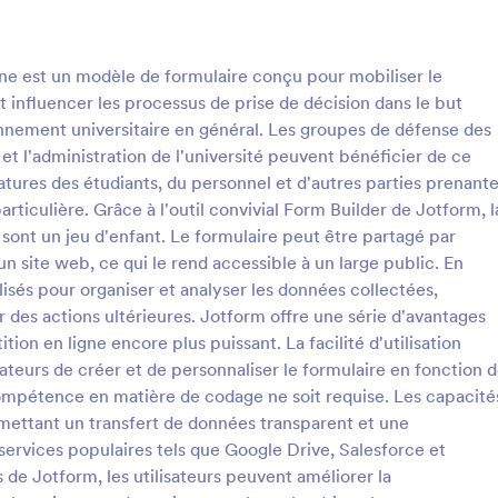
: Formulaire De Lettre De Signature
: 
Prévisualiser
Prévisualiser
gne est un modèle de formulaire conçu pour mobiliser le
et influencer les processus de prise de décision dans le but
ronnement universitaire en général. Les groupes de défense des
t l'administration de l'université peuvent bénéficier de ce
natures des étudiants, du personnel et d'autres parties prenant
Formulaire De Lettre De Signature
articulière. Grâce à l'outil convivial Form Builder de Jotform, l
e de lettre de signature permet
Le formulaire de pétition pour un
 sont un jeu d'enfant. Le formulaire peut être partagé par
tions de fournir leur nom, leur
relative au bruit est un modèle d
un site web, ce qui le rend accessible à un large public. En
urs informations de
formulaire conçu pour permettre
lisés pour organiser et analyser les données collectées,
n. Un modèle de formulaire de
individus et aux communautés de
 des actions ultérieures. Jotform offre une série d'avantages
gory:
Go to Category:
 de pétition
Formulaires de pétition
gnature gratuit est le moyen
des mesures contre les nuisances
tion en ligne encore plus puissant. La facilité d'utilisation
llecter les informations dont
de protéger la santé publique et l
sation a besoin - et nous en
être, de faire respecter les régl
sateurs de créer et de personnaliser le formulaire en fonction 
tiliser le modèle
Utiliser le modèl
ersonnalisez simplement le
en matière de bruit et de promou
ompétence en matière de codage ne soit requise. Les capacité
n fonction de la manière dont
cadre de vie paisible et agréable.
mettant un transfert de données transparent et une
tez communiquer avec les
formulaire fournit un mécanisme
services populaires tels que Google Drive, Salesforce et
 utilisez-le comme lettre de
pour signaler les plaintes relatives
de Jotform, les utilisateurs peuvent améliorer la
 lettre d'intérêt. Vous pouvez
facilitant la communication, la