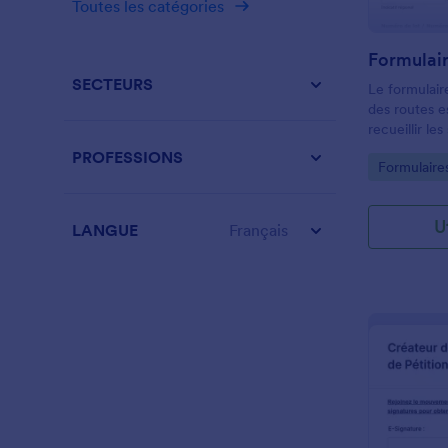
Toutes les catégories
plateformes 
d'intégratio
une opportun
lettre de mot
SECTEURS
Le formulaire
des routes es
recueillir le
de votre co
PROFESSIONS
Go to Cate
Formulaires
travaux routi
U
LANGUE
Français