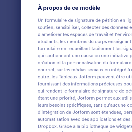
À propos de ce modèle
Formulaires inscription
12
Un formulaire de signature de pétition en li
Votation
8
soutien, sensibiliser, collecter des données 
d'améliorer les espaces de travail et l'envi
Formulaires abrégés
6
étudiants, les membres du corps enseignant e
Formulaires d'évaluation
formulaire en recueillant facilement les sig
5
qui soutiennent une cause ou une initiative p
Formulaires de présence
1
Un formulair
création et la personnalisation du formulaire
aux organisa
courriel, sur les médias sociaux ou intégré à 
Audit
8
groupe et le
outre, les Tableaux Jotform peuvent être uti
participatio
fournissant des informations précieuses pour
Go to Cate
Formulaires
Formulaires nomination pour une remise de prix
lettre de si
5
qui rendent le formulaire de signature de péti
idéal pour co
votre organi
Formulaires Black Friday
étant une priorité, Jotform permet aux utili
27
U
avons un ! P
leurs besoins spécifiques, sans qu'aucune c
formulaire e
Formulaires de calcul
5
d'intégration de Jotform sont étendues, per
vous souhai
automatisation avec des applications et des 
candidats et
Formulaires de Noël
19
Dropbox. Grâce à la bibliothèque de widgets 
signature ou