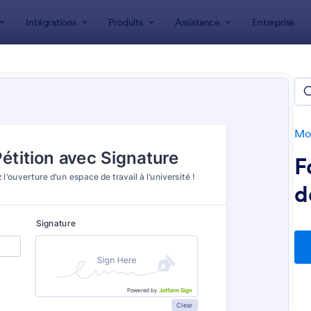
Intégrations
Produits
Assistance
Entreprise
 formulaire
laires de pétition
s
Mod
F
d
: Formulaire De Demande De Fournitures De Bu
: 
Prévisualiser
Prévisualiser