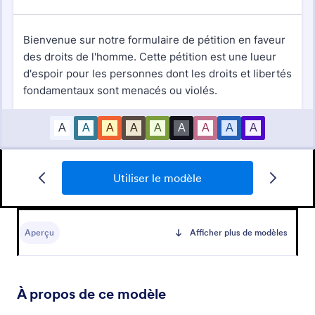
Formulaire De Demande De Fournitures De Bureau Et Petits Matériels
Utiliser le modèle
Formulaire
Aperçu
Afficher plus de modèles
Go to Category:
Formulaires de pétition
Utiliser le modèle
À propos de ce modèle