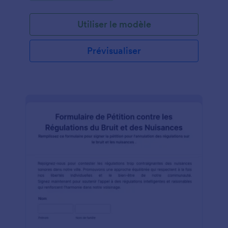
décision. Ce formulaire permet de collecter, les
signatures et le soutien de signataires,
Utiliser le modèle
d’associations, de représentants légaux, et des
membres de communautés pour leur cause. Il fourni
aux individus et aux groupes un moyen pour faire
Prévisualiser
entendre leur voix, gagner en attention et pour
apporter des changements à leur commnauté ou à
la société. Jotform propose son Générateur de
Formulaire et son Tableur Jotform pour ce
Formulaire de Lettre de Pétition.Le Générateur de
Formulaire, outil en ligne et intuitif par glissé-déposé
permet de créer des formulaires pour des usages les
plus variés.Avec des modèles de formulaires
personnalisables, des options de champs étendues,
et des widgets, les utilisateurs peuvent facilement
créer un formulaire qui répond à leurs besoins. Et le
Tableur Jotform offre un espace de travail en forme
de feuille de calcul pour organiser et analyser les
données de formulaire. Il permet aux utiliateurs de
visualiser, filtrer, classer les données, facilitant
l’organisation et l’analyse des réponses reçues via le
Formulaire de Lettre de Pétition.Plus encore, la