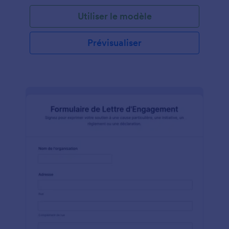
soumettant officiellement des pétitions, les parties
Utiliser le modèle
prenantes peuvent sensibiliser aux problèmes de
stationnement, préconiser des solutions et
collaborer avec les autorités locales pour améliorer
Prévisualiser
les conditions de stationnement et soutenir
l'habitabilité et la fonctionnalité globales de leur
communauté. Ce formulaire permet aux autorités
locales, aux services de transport, aux comités
consultatifs sur le stationnement et aux
organisations communautaires de recueillir des
informations précieuses auprès du public et de
l'impliquer dans le processus de prise de décision.
Jotform, un Générateur de Formulaires convivial et
personnalisable, constitue la plateforme idéale pour
créer des formulaires de pétition en matière de
stationnement. Grâce à son interface "glisser-
déposer", les utilisateurs peuvent facilement
concevoir des formulaires pour recueillir des
informations et des opinions auprès du public cible.
Jotform Tableurs, un espace de travail de type
tableur, permet d'organiser et d'analyser
efficacement les données recueillies dans les