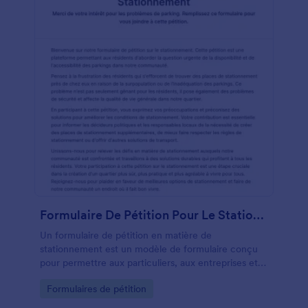
Formulaire De Pétition Pour Le Stationnement
Un formulaire de pétition en matière de
stationnement est un modèle de formulaire conçu
pour permettre aux particuliers, aux entreprises et
aux collectivités de participer aux processus de
Go to Category:
Formulaires de pétition
planification, de gestion et de prise de décision
concernant le stationnement dans leur quartier. En