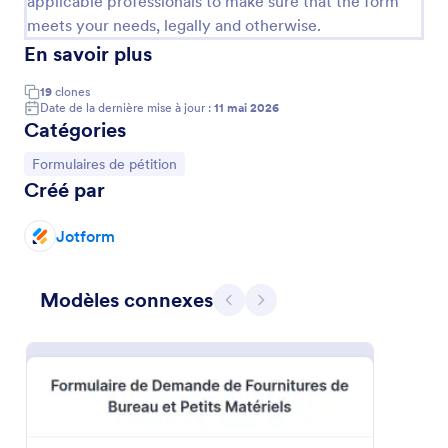
applicable professionals to make sure that the form
pour <a href="https://www.jotform.com/petition-
meets your needs, legally and otherwise.
maker/" target="_blank">créer vos pétitions en
Prévisualiser
ligne</a> facilement.
En savoir plus
19
clones
Date de la dernière mise à jour :
11 mai 2026
Catégories
Accéder à la catégorie :
Formulaires de pétition
Créé par
Jotform
Modèles connexes
Précédent
Suivant