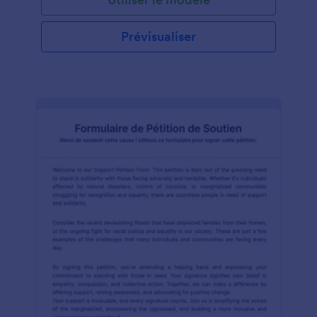
agréable. Ce formulaire fournit un mécanisme
formel pour signaler les plaintes relatives au bruit,
facilitant la communication, la responsabilité et la
Prévisualiser
résolution des problèmes liés au bruit au sein des
communautés. Les autorités locales, les services de
contrôle du bruit ou de santé environnementale, les
organisations communautaires et les sociétés de
gestion immobilière peuvent bénéficier de
l'utilisation de ce formulaire pour traiter les
problèmes de bruit de manière efficace et
efficiente. Grâce au Générateur de Formulaires et
Tableurs Jotform, la création et la gestion d'un
formulaire de plainte pour nuisances sonores est un
jeu d'enfant. Le générateur de formulaires en ligne,
convivial et basé sur le principe du glisser-déposer,
permet de personnaliser facilement le formulaire
pour qu'il réponde à des besoins spécifiques. Les
nombreuses options de champs et les widgets
offrent une fonctionnalité améliorée, y compris la
possibilité de collecter des signatures électroniques
de manière transparente. Jotform Tableurs offre un
espace de travail de type feuille de calcul pour
organiser et analyser les données des formulaires,