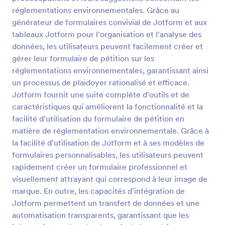
réglementations environnementales. Grâce au
Pétition En Ligne
générateur de formulaires convivial de Jotform et aux
Lancez une pétition pour changer le monde ! Avec
tableaux Jotform pour l'organisation et l'analyse des
ce formulaire de pétition en ligne, vous pouvez
données, les utilisateurs peuvent facilement créer et
permettre aux gens de signer électroniquement la
gérer leur formulaire de pétition sur les
pétition que vous menez avec leur souris. De plus,
réglementations environnementales, garantissant ainsi
Go to Category:
Formulaires de pétition
vous pouvez utiliser les rapports HTML pour intégrer
les signatures de cette pétition électronique sur
un processus de plaidoyer rationalisé et efficace.
votre site. Utilisez ce modèle de pétition en ligne et
Jotform fournit une suite complète d'outils et de
Utiliser le modèle
laissez les autres personnes signer et rejoindre votre
caractéristiques qui améliorent la fonctionnalité et la
pétition facilement !
facilité d'utilisation du formulaire de pétition en
Prévisualiser
matière de réglementation environnementale. Grâce à
la facilité d'utilisation de Jotform et à ses modèles de
formulaires personnalisables, les utilisateurs peuvent
rapidement créer un formulaire professionnel et
visuellement attrayant qui correspond à leur image de
marque. En outre, les capacités d'intégration de
Jotform permettent un transfert de données et une
automatisation transparents, garantissant que les