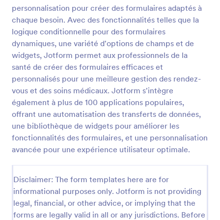
personnalisation pour créer des formulaires adaptés à
Formulaire Antécédents Médicaux
chaque besoin. Avec des fonctionnalités telles que la
Un formulaire d'anamnèse médicale est un
logique conditionnelle pour des formulaires
questionnaire utilisé par les professionnels de la
dynamiques, une variété d'options de champs et de
santé pour recueillir des informations sur les
widgets, Jotform permet aux professionnels de la
antécédents médicaux du patient lors d'un examen
santé de créer des formulaires efficaces et
Go to Category:
Formulaires Santé
médical ou physique. Que vous soyez médecin,
personnalisés pour une meilleure gestion des rendez-
infirmière, kinésithérapeute ou autre professionnel
de la santé, collectez facilement les antécédents
vous et des soins médicaux. Jotform s'intègre
Utiliser le modèle
médicaux de votre patient à l'aide de ce formulaire
également à plus de 100 applications populaires,
d'anamnèse médicale gratuit. Il vous suffit de
offrant une automatisation des transferts de données,
personnaliser le formulaire en fonction de la manière
Prévisualiser
une bibliothèque de widgets pour améliorer les
dont vous souhaitez poser vos questions, puis de
fonctionnalités des formulaires, et une personnalisation
l'ajouter à votre site web. Vous pouvez également le
partager avec un lien ou l'intégrer ! Ainsi, les
avancée pour une expérience utilisateur optimale.
patients peuvent remplir le formulaire chez eux, ou
vous pouvez l'imprimer et recueillir les réponses en
personne à l'aide d'une tablette ou d'un ordinateur.
Disclaimer: The form templates here are for
Lorsque vous téléchargez notre application mobile
informational purposes only. Jotform is not providing
gratuite, Jotform Mobile Forms, vous pourrez
legal, financial, or other advice, or implying that the
consulter les soumissions sur n'importe quel
forms are legally valid in all or any jurisdictions. Before
appareil, même lorsque vous n'êtes pas au bureau.