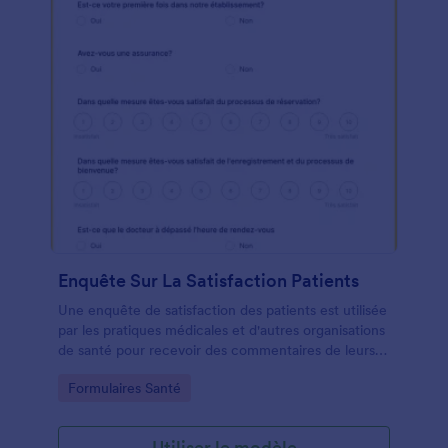
Enquête Sur La Satisfaction Patients
Une enquête de satisfaction des patients est utilisée
par les pratiques médicales et d'autres organisations
de santé pour recevoir des commentaires de leurs
patients. Avec une enquête gratuite sur la
Go to Category:
Formulaires Santé
satisfaction des patients en ligne, vous pouvez
collecter de manière transparente des
commentaires importants de vos patients en ligne! Il
Utiliser le modèle