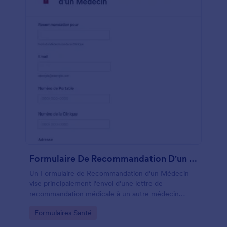
Formulaire De Recommandation D'un Médecin
Un Formulaire de Recommandation d'un Médecin
vise principalement l'envoi d'une lettre de
recommandation médicale à un autre médecin
spécialisé dans un certain type de maladie, de
Go to Category:
Formulaires Santé
blessure ou d'affection que le patient peut éprouver
et par laquelle le médecin traitant estime que l'autre