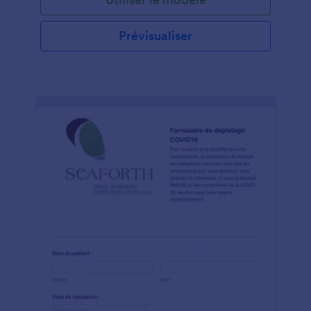
suffit de personnaliser les questions de l'enquête, de
partager le formulaire avec un lien ou de l'intégrer
dans votre site Web et de visualiser les réponses de
Prévisualiser
votre compte Secure Jotform - protégé par la
conformité optionnelle HIPAA. Mettez à jour les
questions de l'enquête, ajoutez votre logo ou
modifiez des couleurs de modèle instantanément
avec le constructeur de formulaires de glisser-
déposer par Jotform. Vous pouvez ensuite afficher
vos réponses de sondage dans les tables Jotform ou
utiliser Jotform Report Builder pour générer
automatiquement des rapports visuels pour analyser
et partager en quelques secondes! Les
commentaires des patients sont essentiels à
l'amélioration de votre pratique médicale -
rassemblez-les de la manière la plus efficace
possible avec une enquête de satisfaction au patient
en ligne pouvant être remplie sur n'importe quel
appareil.