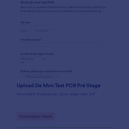
Upload De Mon Test PCR Pré Stage
formulaire d'upload pcr pour stage wim hof
Go to Category:
Formulaires Santé