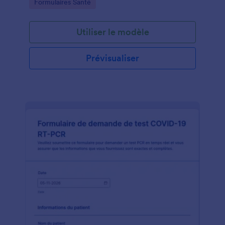
Go to Category:
Formulaires Santé
Utiliser le modèle
Prévisualiser