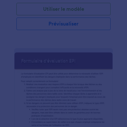
peut être très bien informé de sa spécialisation. Le
Utiliser le modèle
partage d'informations entre médecins n'est pas
aussi simple qu'il y paraît. Avec certaines restrictions
de la loi sur la confidentialité, telles que la loi sur la
Prévisualiser
confidentialité des données, le RGPD ou la HIPAA,
les médecins doivent suivre certaines directives
pour le transfert d'informations de l'un à l'autre. Ce
Formulaire de Recommandation de Médecin est
votre solution de formulaire Web rapide pour créer
un renvoi de patients d'un médecin à un autre. En
tant que médecin, vous pouvez remplir et
soumettre le formulaire et il sera envoyé
directement à l'adresse e-mail du spécialiste qui
devrait recevoir les informations relatives à la
référence, ou vous pouvez imprimer un document
PDF du formulaire et laisser le patient tenir du
document et laissez-le soumettre la référence au
médecin.