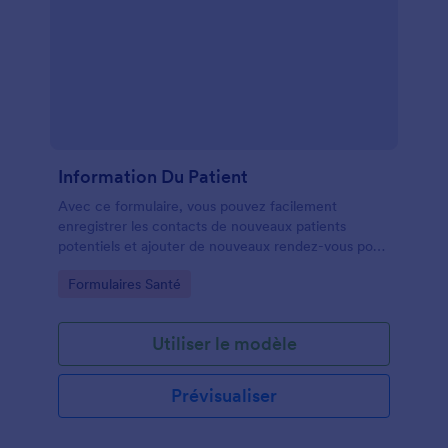
Information Du Patient
Avec ce formulaire, vous pouvez facilement
enregistrer les contacts de nouveaux patients
potentiels et ajouter de nouveaux rendez-vous pour
les patients récurrents. Vous pouvez ajouter les
Go to Category:
Formulaires Santé
principaux diagnostics, traitements et objectifs.
Utiliser le modèle
Prévisualiser