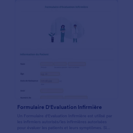
Jotform sécurisé, protégé par la conformité HIPAA
avec un plan mis à niveau. Avez-vous besoin que le
formulaire de demande COVID-19 RT-PCR en fasse
plus pour vous? Pas de problème - utilisez
simplement notre Générateur de formulaires par
glisser-déposer pour apporter les modifications
nécessaires. Personnalisez le formulaire de demande
en ajoutant plus de champs de formulaire ou un
calendrier de rendez-vous, en modifiant la mise en
page et la conception, en modifiant les termes et
conditions, et même en incluant votre logo. Vous
pouvez également l'intégrer à plus de 100
applications pour synchroniser instantanément les
soumissions vers des comptes tels que Google
Drive, Dropbox, Box ou Airtable. Gérez facilement
et sans contact les demandes de test de coronavirus
avec un formulaire de demande de RT-PCR COVID-
19 en ligne efficace.
Formulaire D'Evaluation Infirmière
Un Formulaire d'Evaluation Infirmière est utilisé par
les infirmiers autorisés/les infirmières autorisées
pour évaluer les patients et leurs symptômes. Si