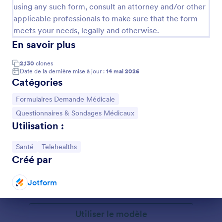
using any such form, consult an attorney and/or other
De plus, vous pouvez automatiquement collecter
toutes les informations nécessaires en intégrant le
applicable professionals to make sure that the form
formulaire à vos autres comptes. Il vous suffit de le
meets your needs, legally and otherwise.
synchroniser avec votre CRM, votre service de
En savoir plus
stockage comme Google Drive ou Dropbox.
Connectez-vous à vos patients et recueillez leur
2,130
clones
anamnèse médicale avec un formulaire d'anamnèse
Date de la dernière mise à jour :
14 mai 2026
médicale en ligne gratuit.
Catégories
Accéder à la catégorie :
Formulaires Demande Médicale
Accéder à la catégorie :
Questionnaires & Sondages Médicaux
Utilisation :
Formulaire De Consultation En Nutrition
Le Formulaire de Consultation en Nutrition aide les
Accéder à la catégorie :
Accéder à la catégorie :
Santé
Telehealths
diététistes à recueillir les apports des clients et à
Créé par
améliorer la nutrition et les habitudes alimentaires
des patients.
Jotform
Go to Category:
Formulaires Santé
Fin de la conversation
Utiliser le modèle