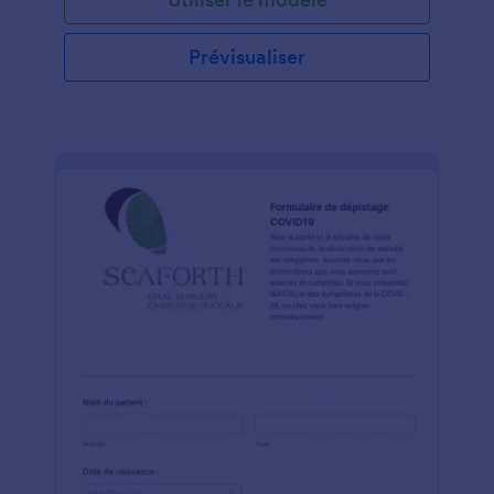
suffit de personnaliser les questions de l'enquête, de
partager le formulaire avec un lien ou de l'intégrer
dans votre site Web et de visualiser les réponses de
Prévisualiser
votre compte Secure Jotform - protégé par la
conformité optionnelle HIPAA. Mettez à jour les
questions de l'enquête, ajoutez votre logo ou
modifiez des couleurs de modèle instantanément
avec le constructeur de formulaires de glisser-
déposer par Jotform. Vous pouvez ensuite afficher
vos réponses de sondage dans les tables Jotform ou
utiliser Jotform Report Builder pour générer
automatiquement des rapports visuels pour analyser
et partager en quelques secondes! Les
commentaires des patients sont essentiels à
l'amélioration de votre pratique médicale -
rassemblez-les de la manière la plus efficace
possible avec une enquête de satisfaction au patient
en ligne pouvant être remplie sur n'importe quel
appareil.