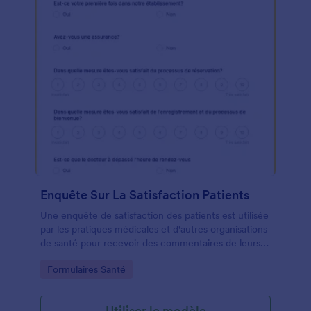
Enquête Sur La Satisfaction Patients
Une enquête de satisfaction des patients est utilisée
par les pratiques médicales et d'autres organisations
de santé pour recevoir des commentaires de leurs
patients. Avec une enquête gratuite sur la
Go to Category:
Formulaires Santé
satisfaction des patients en ligne, vous pouvez
collecter de manière transparente des
commentaires importants de vos patients en ligne! Il
Utiliser le modèle