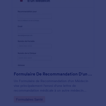
Formulaire De Recommandation D'un Médecin
Un Formulaire de Recommandation d'un Médecin
vise principalement l'envoi d'une lettre de
recommandation médicale à un autre médecin
spécialisé dans un certain type de maladie, de
Go to Category:
Formulaires Santé
blessure ou d'affection que le patient peut éprouver
et par laquelle le médecin traitant estime que l'autre