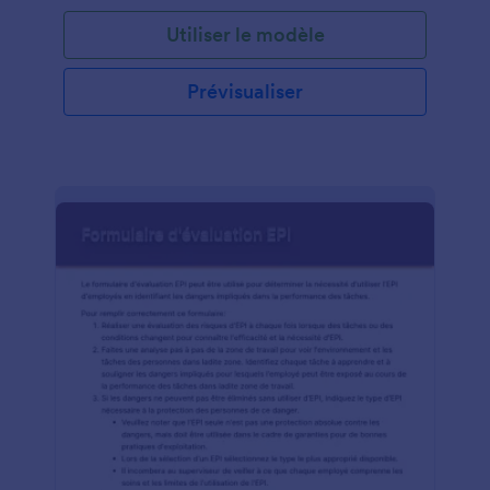
peut être très bien informé de sa spécialisation. Le
Utiliser le modèle
partage d'informations entre médecins n'est pas
aussi simple qu'il y paraît. Avec certaines restrictions
de la loi sur la confidentialité, telles que la loi sur la
Prévisualiser
confidentialité des données, le RGPD ou la HIPAA,
les médecins doivent suivre certaines directives
pour le transfert d'informations de l'un à l'autre. Ce
Formulaire de Recommandation de Médecin est
votre solution de formulaire Web rapide pour créer
un renvoi de patients d'un médecin à un autre. En
tant que médecin, vous pouvez remplir et
soumettre le formulaire et il sera envoyé
directement à l'adresse e-mail du spécialiste qui
devrait recevoir les informations relatives à la
référence, ou vous pouvez imprimer un document
PDF du formulaire et laisser le patient tenir du
document et laissez-le soumettre la référence au
médecin.