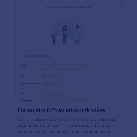
Jotform sécurisé, protégé par la conformité HIPAA
avec un plan mis à niveau. Avez-vous besoin que le
formulaire de demande COVID-19 RT-PCR en fasse
plus pour vous? Pas de problème - utilisez
simplement notre Générateur de formulaires par
glisser-déposer pour apporter les modifications
nécessaires. Personnalisez le formulaire de demande
en ajoutant plus de champs de formulaire ou un
calendrier de rendez-vous, en modifiant la mise en
page et la conception, en modifiant les termes et
conditions, et même en incluant votre logo. Vous
pouvez également l'intégrer à plus de 100
applications pour synchroniser instantanément les
soumissions vers des comptes tels que Google
Drive, Dropbox, Box ou Airtable. Gérez facilement
et sans contact les demandes de test de coronavirus
avec un formulaire de demande de RT-PCR COVID-
19 en ligne efficace.
Formulaire D'Evaluation Infirmière
Un Formulaire d'Evaluation Infirmière est utilisé par
les infirmiers autorisés/les infirmières autorisées
pour évaluer les patients et leurs symptômes. Si