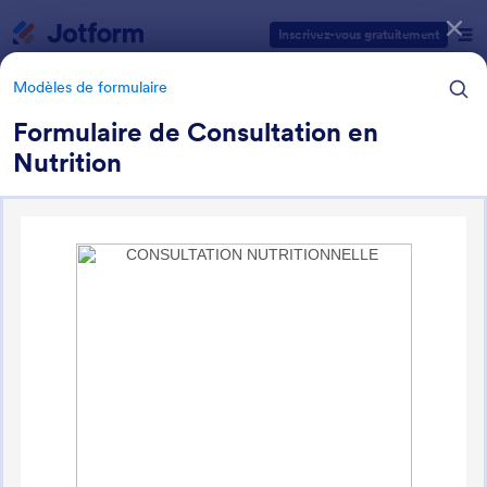
Début du dialogue
Inscrivez-vous gratuitement
Modèles de formulaire
Formulaire de Consultation en
Nutrition
Catégories des modèles de formulaires
Modèles de formulaire
Formulaires Santé
211 modèles