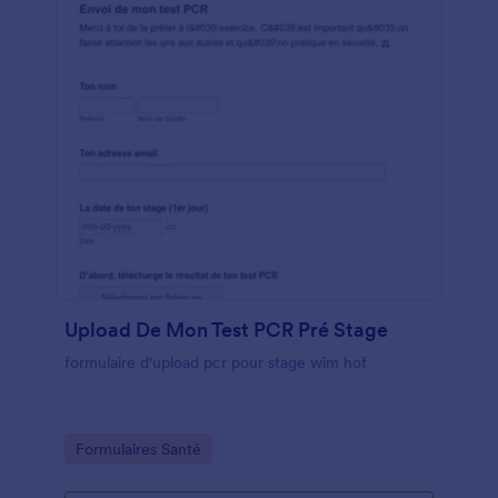
Upload De Mon Test PCR Pré Stage
formulaire d'upload pcr pour stage wim hof
Go to Category:
Formulaires Santé