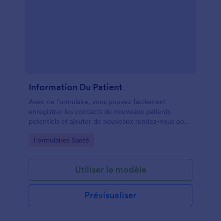
Information Du Patient
Avec ce formulaire, vous pouvez facilement
enregistrer les contacts de nouveaux patients
potentiels et ajouter de nouveaux rendez-vous pour
les patients récurrents. Vous pouvez ajouter les
Go to Category:
Formulaires Santé
principaux diagnostics, traitements et objectifs.
Utiliser le modèle
Prévisualiser