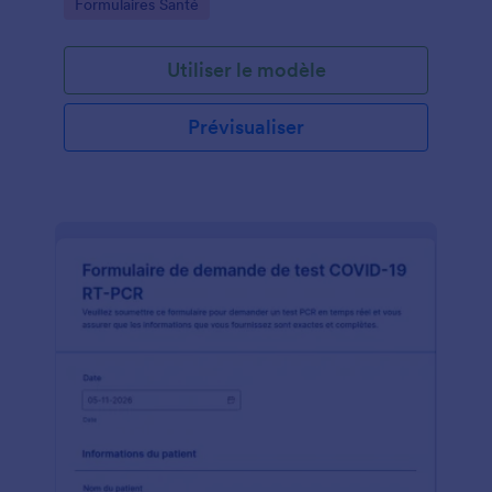
Go to Category:
Formulaires Santé
Utiliser le modèle
Prévisualiser