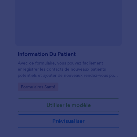
Information Du Patient
Avec ce formulaire, vous pouvez facilement
enregistrer les contacts de nouveaux patients
potentiels et ajouter de nouveaux rendez-vous pour
les patients récurrents. Vous pouvez ajouter les
Go to Category:
Formulaires Santé
principaux diagnostics, traitements et objectifs.
Utiliser le modèle
Prévisualiser