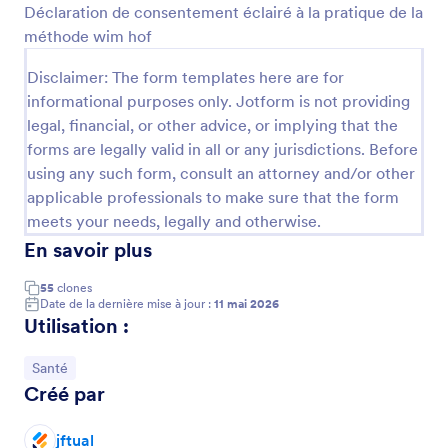
Déclaration de consentement éclairé à la pratique de la
Prévisualiser
méthode wim hof
Disclaimer: The form templates here are for
informational purposes only. Jotform is not providing
legal, financial, or other advice, or implying that the
forms are legally valid in all or any jurisdictions. Before
using any such form, consult an attorney and/or other
applicable professionals to make sure that the form
meets your needs, legally and otherwise.
En savoir plus
55
clones
Date de la dernière mise à jour :
11 mai 2026
Utilisation :
Accéder à la catégorie :
Santé
Créé par
jftual