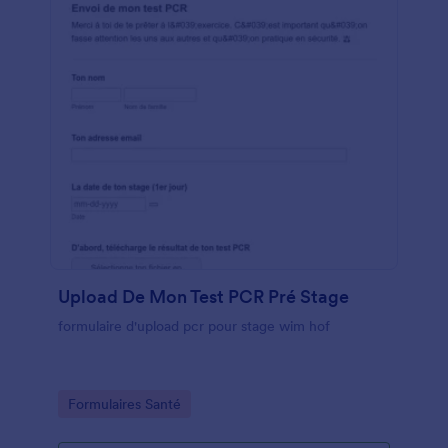
Upload De Mon Test PCR Pré Stage
formulaire d'upload pcr pour stage wim hof
Go to Category:
Formulaires Santé