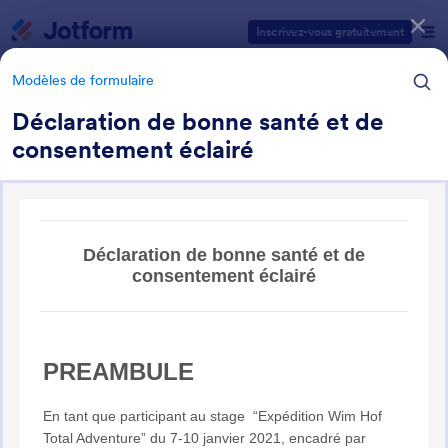
Début du dialogue
Inscrivez-vous gratuitement
Modèles de formulaire
Déclaration de bonne santé et de
consentement éclairé
Catégories des modèles de formulaires
Modèles de formulaire
Formulaires Santé
211 modèles