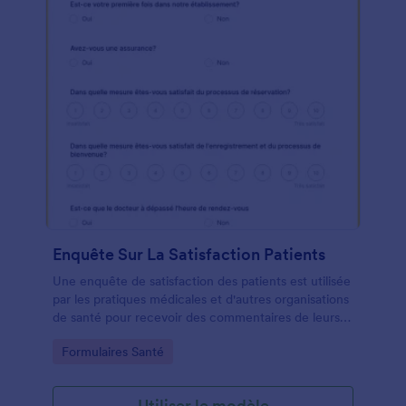
Enquête Sur La Satisfaction Patients
Une enquête de satisfaction des patients est utilisée
par les pratiques médicales et d'autres organisations
de santé pour recevoir des commentaires de leurs
patients. Avec une enquête gratuite sur la
Go to Category:
Formulaires Santé
satisfaction des patients en ligne, vous pouvez
collecter de manière transparente des
commentaires importants de vos patients en ligne! Il
Utiliser le modèle