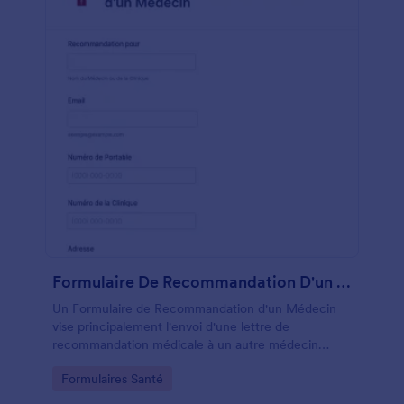
Formulaire De Recommandation D'un Médecin
Un Formulaire de Recommandation d'un Médecin
vise principalement l'envoi d'une lettre de
recommandation médicale à un autre médecin
spécialisé dans un certain type de maladie, de
Go to Category:
Formulaires Santé
blessure ou d'affection que le patient peut éprouver
et par laquelle le médecin traitant estime que l'autre