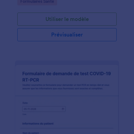
Go to Category:
Formulaires Santé
Utiliser le modèle
Prévisualiser