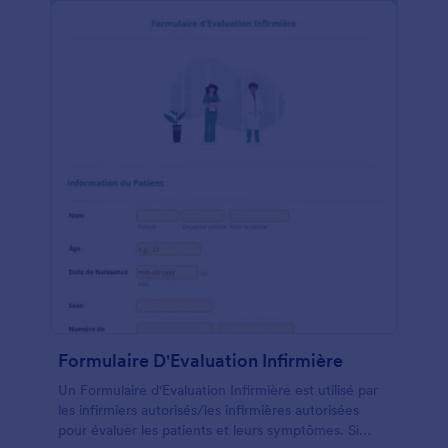
Jotform sécurisé, protégé par la conformité HIPAA
avec un plan mis à niveau. Avez-vous besoin que le
formulaire de demande COVID-19 RT-PCR en fasse
plus pour vous? Pas de problème - utilisez
simplement notre Générateur de formulaires par
glisser-déposer pour apporter les modifications
nécessaires. Personnalisez le formulaire de demande
en ajoutant plus de champs de formulaire ou un
calendrier de rendez-vous, en modifiant la mise en
page et la conception, en modifiant les termes et
conditions, et même en incluant votre logo. Vous
pouvez également l'intégrer à plus de 100
applications pour synchroniser instantanément les
soumissions vers des comptes tels que Google
Drive, Dropbox, Box ou Airtable. Gérez facilement
et sans contact les demandes de test de coronavirus
avec un formulaire de demande de RT-PCR COVID-
19 en ligne efficace.
Formulaire D'Evaluation Infirmière
Un Formulaire d'Evaluation Infirmière est utilisé par
les infirmiers autorisés/les infirmières autorisées
pour évaluer les patients et leurs symptômes. Si