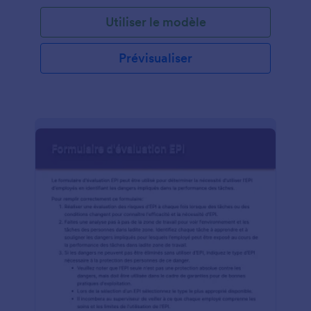
peut être très bien informé de sa spécialisation. Le
Utiliser le modèle
partage d'informations entre médecins n'est pas
aussi simple qu'il y paraît. Avec certaines restrictions
de la loi sur la confidentialité, telles que la loi sur la
Prévisualiser
confidentialité des données, le RGPD ou la HIPAA,
les médecins doivent suivre certaines directives
pour le transfert d'informations de l'un à l'autre. Ce
Formulaire de Recommandation de Médecin est
votre solution de formulaire Web rapide pour créer
un renvoi de patients d'un médecin à un autre. En
tant que médecin, vous pouvez remplir et
soumettre le formulaire et il sera envoyé
directement à l'adresse e-mail du spécialiste qui
devrait recevoir les informations relatives à la
référence, ou vous pouvez imprimer un document
PDF du formulaire et laisser le patient tenir du
document et laissez-le soumettre la référence au
médecin.