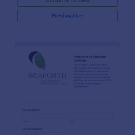
suffit de personnaliser les questions de l'enquête, de
partager le formulaire avec un lien ou de l'intégrer
dans votre site Web et de visualiser les réponses de
Prévisualiser
votre compte Secure Jotform - protégé par la
conformité optionnelle HIPAA. Mettez à jour les
questions de l'enquête, ajoutez votre logo ou
modifiez des couleurs de modèle instantanément
avec le constructeur de formulaires de glisser-
déposer par Jotform. Vous pouvez ensuite afficher
vos réponses de sondage dans les tables Jotform ou
utiliser Jotform Report Builder pour générer
automatiquement des rapports visuels pour analyser
et partager en quelques secondes! Les
commentaires des patients sont essentiels à
l'amélioration de votre pratique médicale -
rassemblez-les de la manière la plus efficace
possible avec une enquête de satisfaction au patient
en ligne pouvant être remplie sur n'importe quel
appareil.