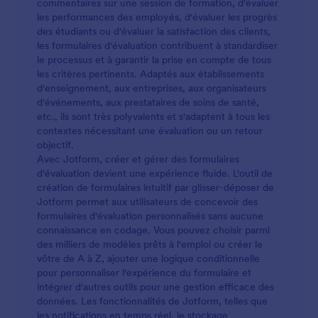
commentaires sur une session de formation, d'évaluer
fonctionnalités no code de Jotform et dites adieu
les performances des employés, d'évaluer les progrès
aux formulaires papier.
des étudiants ou d'évaluer la satisfaction des clients,
les formulaires d'évaluation contribuent à standardiser
le processus et à garantir la prise en compte de tous
les critères pertinents. Adaptés aux établissements
d'enseignement, aux entreprises, aux organisateurs
d'événements, aux prestataires de soins de santé,
etc., ils sont très polyvalents et s'adaptent à tous les
contextes nécessitant une évaluation ou un retour
objectif.
Avec Jotform, créer et gérer des formulaires
d'évaluation devient une expérience fluide. L'outil de
création de formulaires intuitif par glisser-déposer de
Jotform permet aux utilisateurs de concevoir des
formulaires d'évaluation personnalisés sans aucune
connaissance en codage. Vous pouvez choisir parmi
des milliers de modèles prêts à l'emploi ou créer le
vôtre de A à Z, ajouter une logique conditionnelle
pour personnaliser l'expérience du formulaire et
intégrer d'autres outils pour une gestion efficace des
données. Les fonctionnalités de Jotform, telles que
les notifications en temps réel, le stockage