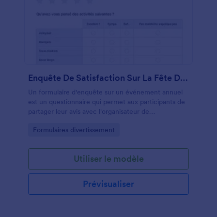
Enquête De Satisfaction Sur La Fête De L'année Dernière
Un formulaire d'enquête sur un événement annuel
est un questionnaire qui permet aux participants de
partager leur avis avec l'organisateur de
l'événement.Que vous dirigiez ou gériez un hôtel,
Go to Category:
Formulaires divertissement
un restaurant ou un bar, créez un formulaire
d'enquête en ligne sur votre événement annuel et
centralisez tous les feedbacks de vos clients, quel
Utiliser le modèle
que soit l'établissement qu'ils ont fréquenté.
Recueillez facilement leurs impressions grâce à ce
formulaire rapide à mettre en place. Les
Prévisualiser
commentaires recueillis vous aident à fidéliser votre
clientèle et à améliorer continuellement la qualité de
vos services. Intégrez le formulaire à votre site web