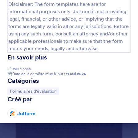
Disclaimer: The form templates here are for
Formulaire De Vote De L'employé Du Mois
informational purposes only. Jotform is not providing
legal, financial, or other advice, or implying that the
Le formulaire de vote de l'employé du mois est utile
pour les chefs d'équipe et les cadres supérieurs qui
forms are legally valid in all or any jurisdictions. Before
cherchent à féliciter leurs employés et à
using any such form, consult an attorney and/or other
reconnaître le travail accompli. En outre, le
applicable professionals to make sure that the form
Go to Category:
Formulaires évaluation employé
programme de l'employé du mois est un moyen
meets your needs, legally and otherwise.
pour les employés de reconnaître leurs pairs et de
En savoir plus
leur faire des éloges. Personnalisez ce modèle de
Utiliser le modèle
formulaire pour y inclure un nombre quelconque de
champs de candidats ou de descriptions.
750
clones
Date de la dernière mise à jour :
11 mai 2026
Prévisualiser
Catégories
Accéder à la catégorie :
Formulaires d'évaluation
Créé par
Jotform
Fin de la conversation