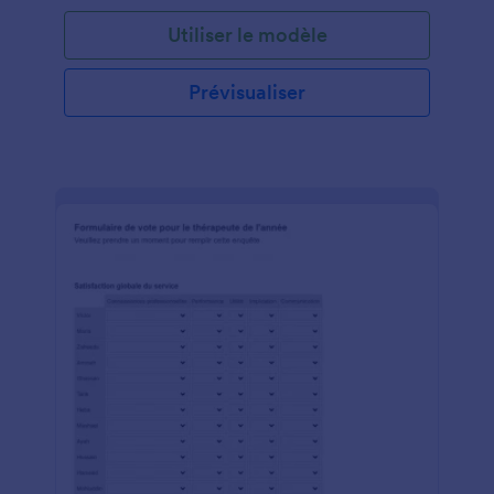
votre programme, intégrez le formulaire dans le site
Utiliser le modèle
Web de votre classe ou envoyez un lien de
formulaire par e-mail aux étudiants, et commencez
à collecter des évaluations en ligne ! Les
Prévisualiser
soumissions seront stockées dans votre compte
Jotform sécurisé, facilement accessible sur
n'importe quel appareil. Personnalisez cet exemple
de formulaire d'évaluation de cours pour qu'il
corresponde à votre classe avec notre générateur
de formulaires par glisser-déposer - il ne nécessite
aucun codage, vous pouvez donc facilement ajouter
des champs de formulaire, modifier les questions et
les échelles d'évaluation, et télécharger des images
pour créer le parfait formulaire d'évaluation de votre
cours. Et pour synchroniser les soumissions avec
d'autres comptes, n'hésitez pas à intégrer l'une de
nos 100+ applications disponibles, y compris Google
Drive, Dropbox et Box. Avec cet exemple de
formulaire d'évaluation de cours, vous obtiendrez les
commentaires dont vous avez besoin pour améliorer
votre classe et donner aux étudiants l'éducation
qu'ils méritent.