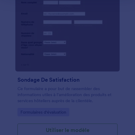
Sondage De Satisfaction
Ce formulaire a pour but de rassembler des
informations utiles à l’amélioration des produits et
services hôteliers auprès de la clientèle.
Go to Category:
Formulaires d'évaluation
Utiliser le modèle