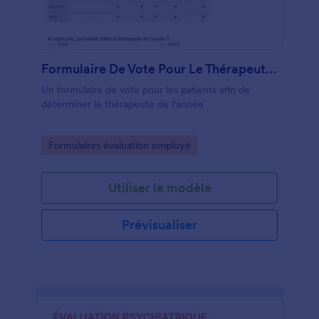
Formulaire De Vote Pour Le Thérapeute De L'année
Un formulaire de vote pour les patients afin de
déterminer le thérapeute de l'année
Go to Category:
Formulaires évaluation employé
Utiliser le modèle
Prévisualiser