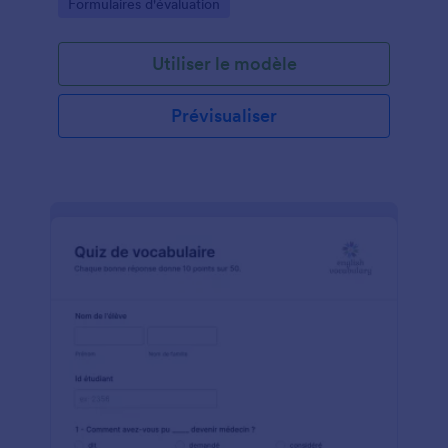
Go to Category:
Formulaires d'évaluation
Utiliser le modèle
Prévisualiser