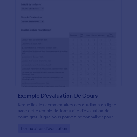
Exemple D'évaluation De Cours
Recueillez les commentaires des étudiants en ligne
avec cet exemple de formulaire d'évaluation de
cours gratuit que vous pouvez personnaliser pour
votre classe. Utilisez simplement notre générateur
Go to Category:
Formulaires d'évaluation
de formulaires par glisser-déposer pour apporter des
modifications au modèle afin qu'il corresponde à