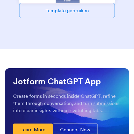
Template gebruiken
Jotform ChatGPT App
Create forms in seconds inside ChatGPT, refine
them through conversation, and turn submissions
into clear insights without switching tabs.
Learn More
Connect Now