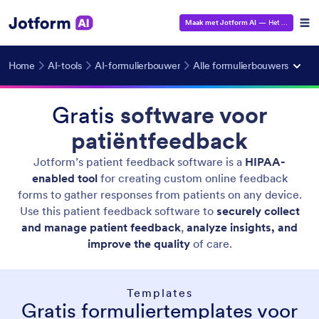
Maak met Jotform AI
— Het is gratis!
Home
AI-tools
AI-formulierbouwer
Alle formulierbouwers
Gratis
software voor
patiëntfeedback
Jotform’s patient feedback software is a
HIPAA-
enabled tool
for creating custom online feedback
forms to gather responses from patients on any device.
Use this patient feedback software to
securely collect
and manage patient feedback
,
analyze insights, and
improve the quality
of care.
Templates
Gratis formuliertemplates voor