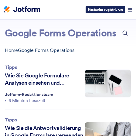
Kostenlos registrieren
ESC
Google Forms Operations
Home
Google Forms Operations
Tipps
Wie Sie Google Formulare
Analysen einsehen und
einrichten können
Jotform-Redaktionsteam
6 Minuten Lesezeit
Tipps
Wie Sie die Antwortvalidierung
in Google Formulare verwenden