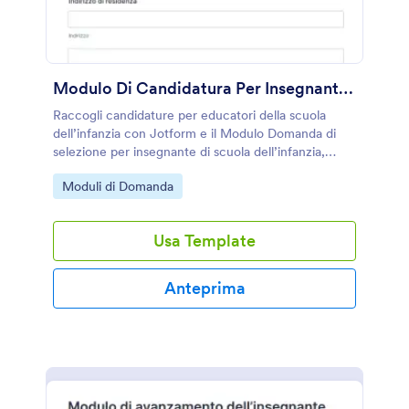
Modulo Di Candidatura Per Insegnante Di Scuola Dell'infanzia
Raccogli candidature per educatori della scuola
dell’infanzia con Jotform e il Modulo Domanda di
selezione per insegnante di scuola dell’infanzia,
ideale per scuole e servizi educativi che vogliono
Go to Category:
Moduli di Domanda
gestire selezioni e raccolta dati online.
Usa Template
Anteprima