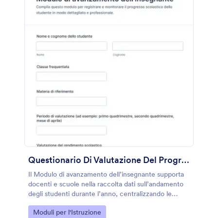
Questionario Di Valutazione Del Progresso Degli Insegnanti
Il Modulo di avanzamento dell’insegnante supporta
docenti e scuole nella raccolta dati sull’andamento
degli studenti durante l’anno, centralizzando le
risposte e facilitando la condivisione interna con
Go to Category:
Moduli per l'Istruzione
Jotform.