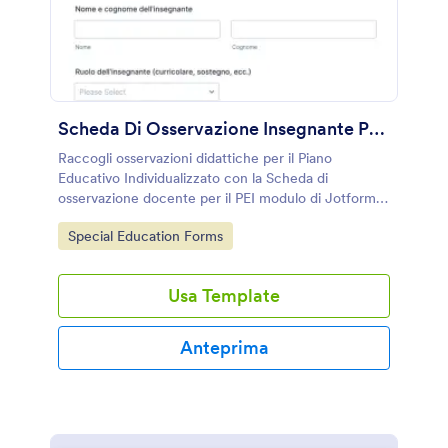
Scheda Di Osservazione Insegnante Per Piano Educativo Individualizzato
Raccogli osservazioni didattiche per il Piano
Educativo Individualizzato con la Scheda di
osservazione docente per il PEI modulo di Jotform,
ideale per scuole e insegnanti che vogliono
Go to Category:
Special Education Forms
organizzare la raccolta dati in modo coerente.
Usa Template
Anteprima