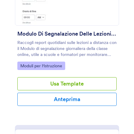
Modulo Di Segnalazione Delle Lezioni Online Quotidiane 📚
Raccogli report quotidiani sulle lezioni a distanza con
il Modulo di segnalazione giornaliera della classe
online, utile a scuole e formatori per monitorare
svolgimento, partecipazione e criticità in modo
Go to Category:
Moduli per l'Istruzione
ordinato con Jotform.
Usa Template
Anteprima