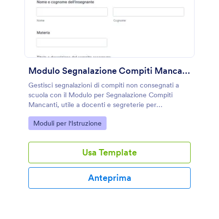
Modulo Segnalazione Compiti Mancanti
Gestisci segnalazioni di compiti non consegnati a
scuola con il Modulo per Segnalazione Compiti
Mancanti, utile a docenti e segreterie per
raccogliere dati e tenere traccia delle comunicazioni
Go to Category:
Moduli per l'Istruzione
con le famiglie tramite Jotform.
Usa Template
Anteprima