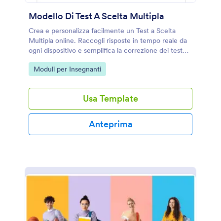
Modello Di Test A Scelta Multipla
Crea e personalizza facilmente un Test a Scelta
Multipla online. Raccogli risposte in tempo reale da
ogni dispositivo e semplifica la correzione dei test
con il nostro modello gratuito.
Go to Category:
Moduli per Insegnanti
Usa Template
Anteprima