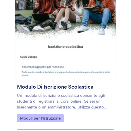
le risposte con oltre 100 applicazioni disponibili, tra
cui Google Drive, Dropbox e Box. Con questo
modulo di valutazione del corso, potrai ottenere il
feedback necessario per migliorare le tue lezioni e
offrire agli studenti la formazione che meritano.
Modulo Di Iscrizione Scolastica
Un modulo di iscrizione scolastica consente agli
studenti di registrarsi ai corsi online. Se sei un
insegnante o un amministratore, utilizza questo
modulo gratuito di iscrizione scolastica per
Go to Category:
Moduli per l'Istruzione
raccogliere rapidamente le informazioni degli
studenti online.