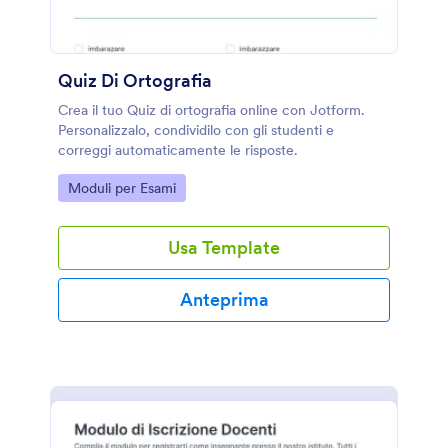
Quiz Di Ortografia
Crea il tuo Quiz di ortografia online con Jotform.
Personalizzalo, condividilo con gli studenti e
correggi automaticamente le risposte.
Go to Category:
Moduli per Esami
Usa Template
Anteprima