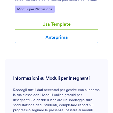
da qualsiasi dispositivo. Ideale per la didattica a
Go to Category:
Moduli per l'Istruzione
distanza!
Usa Template
Anteprima
Informazioni su Moduli per Insegnanti
Raccogli tutti i dati necessari per gestire con successo
la tua classe con i Moduli online gratuiti per
Insegnanti. Se desideri lanciare un sondaggio sulla
soddisfazione degli studenti, completare report sui
progressi o segnare le presenze, passare ai moduli