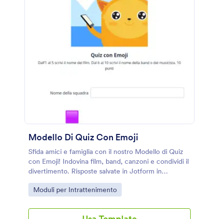
Modello Di Quiz Con Emoji
Sfida amici e famiglia con il nostro Modello di Quiz
con Emoji! Indovina film, band, canzoni e condividi il
divertimento. Risposte salvate in Jotform in
sicurezza.
Go to Category:
Moduli per Intrattenimento
Usa Template