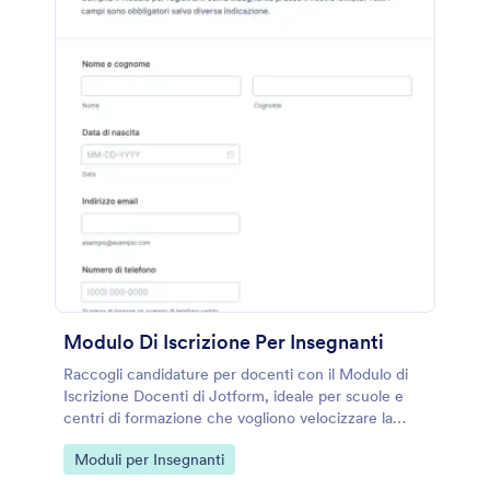
Modulo Di Iscrizione Per Insegnanti
Raccogli candidature per docenti con il Modulo di
Iscrizione Docenti di Jotform, ideale per scuole e
centri di formazione che vogliono velocizzare la
raccolta dati e gestire ogni risposta del modulo in un
Go to Category:
Moduli per Insegnanti
unico flusso.