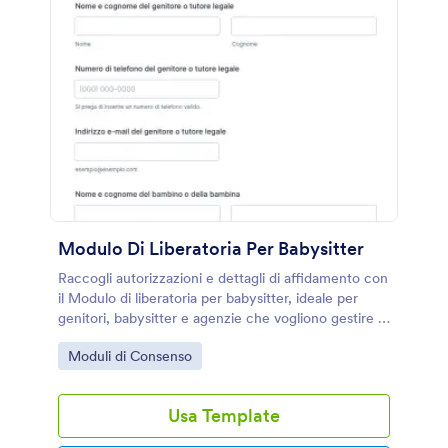
Modulo Di Liberatoria Per Babysitter
Raccogli autorizzazioni e dettagli di affidamento con
il Modulo di liberatoria per babysitter, ideale per
genitori, babysitter e agenzie che vogliono gestire la
raccolta dati e ogni invio del modulo online con
Go to Category:
Moduli di Consenso
Jotform.
Usa Template