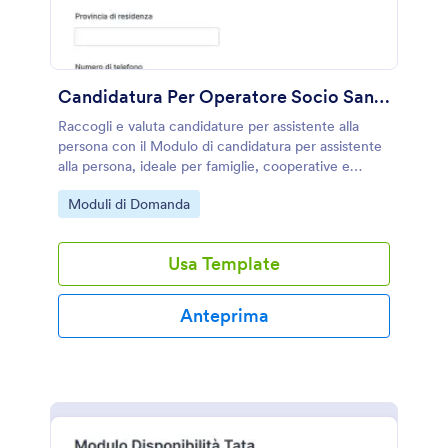
Candidatura Per Operatore Socio Sanitario Form
Raccogli e valuta candidature per assistente alla
persona con il Modulo di candidatura per assistente
alla persona, ideale per famiglie, cooperative e
agenzie che vogliono gestire la raccolta dati e gli
Go to Category:
Moduli di Domanda
invii del modulo in modo chiaro e confrontabile.
Usa Template
Anteprima