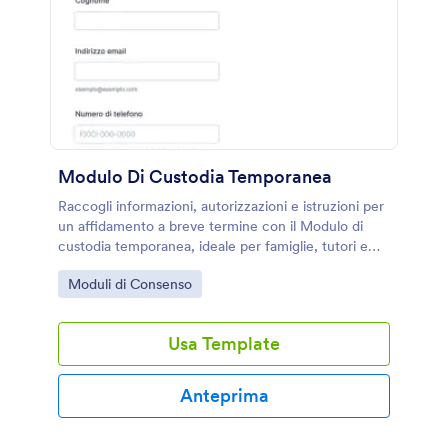
Modulo Di Custodia Temporanea
Raccogli informazioni, autorizzazioni e istruzioni per
un affidamento a breve termine con il Modulo di
custodia temporanea, ideale per famiglie, tutori e
servizi di assistenza che gestiscono la raccolta dati
Go to Category:
Moduli di Consenso
online con Jotform.
Usa Template
Anteprima