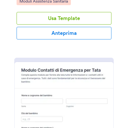
Go to Category:
Moduli Assistenza Sanitaria
attività, esiti e raccomandazioni.
Usa Template
Anteprima