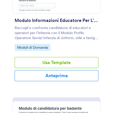
Modulo Informazioni Educatore Per L’Infanzia
Raccogli e confronta candidature di educatori e
operatori per l’infanzia con il Modulo Profilo
Operatore Servizi Infanzia di Jotform, utile a famiglie
e organizzazioni per gestire selezione, disponibilità e
Go to Category:
Moduli di Domanda
servizi in un unico modulo online.
Usa Template
Anteprima