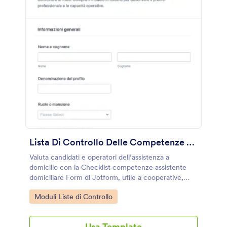
Lista Di Controllo Delle Competenze Dell'Assistente Sanitario Domestico Form
Valuta candidati e operatori dell’assistenza a
domicilio con la Checklist competenze assistente
domiciliare Form di Jotform, utile a cooperative,
agenzie e famiglie per raccolta dati, confronto dei
Go to Category:
Moduli Liste di Controllo
profili e gestione delle risposte.
Usa Template