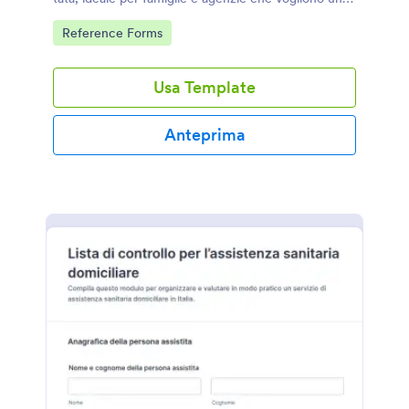
raccolta dati ordinata tramite Jotform.
Go to Category:
Reference Forms
Usa Template
Anteprima