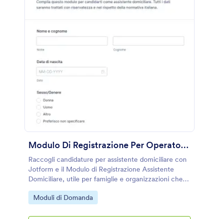
Modulo Di Registrazione Per Operatore Di Assistenza Domiciliare
Raccogli candidature per assistente domiciliare con
Jotform e il Modulo di Registrazione Assistente
Domiciliare, utile per famiglie e organizzazioni che
vogliono gestire la raccolta dati e le risposte del
Go to Category:
Moduli di Domanda
modulo in modo ordinato.