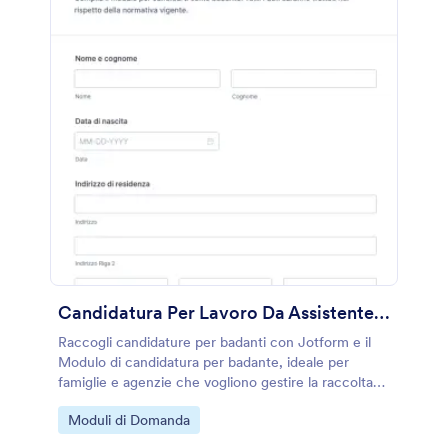
Candidatura Per Lavoro Da Assistente Familiare
Raccogli candidature per badanti con Jotform e il
Modulo di candidatura per badante, ideale per
famiglie e agenzie che vogliono gestire la raccolta
dati e le risposte in modo semplice e ordinato.
Go to Category:
Moduli di Domanda