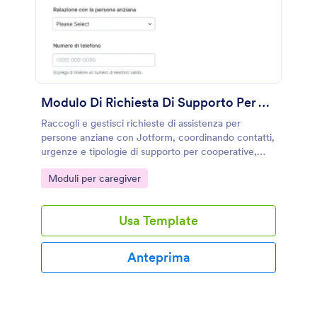
Modulo Di Richiesta Di Supporto Per Anziani
Raccogli e gestisci richieste di assistenza per
persone anziane con Jotform, coordinando contatti,
urgenze e tipologie di supporto per cooperative,
enti sociali, associazioni e caregiver.
Go to Category:
Moduli per caregiver
Usa Template
Anteprima