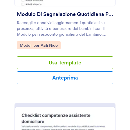
Modulo Di Segnalazione Quotidiana Per Neonati
Raccogli e condividi aggiornamenti quotidiani su
presenza, attività e benessere dei bambini con il
Modulo per resoconto giornaliero del bambino,
ideale per nidi, scuole dell’infanzia e servizi educativi
Go to Category:
Moduli per Asili Nido
che gestiscono la raccolta dati con Jotform.
Usa Template
Anteprima