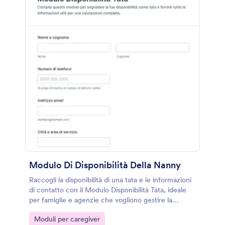
Modulo Di Disponibilità Della Nanny
Raccogli la disponibilità di una tata e le informazioni
di contatto con il Modulo Disponibilità Tata, ideale
per famiglie e agenzie che vogliono gestire la
raccolta dati e le risposte in modo ordinato con
Go to Category:
Moduli per caregiver
Jotform.