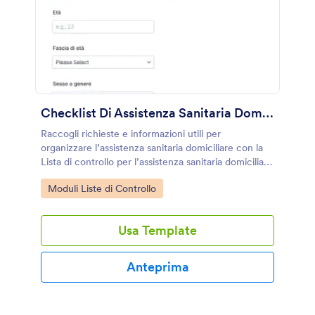
Checklist Di Assistenza Sanitaria Domiciliare
Raccogli richieste e informazioni utili per
organizzare l’assistenza sanitaria domiciliare con la
Lista di controllo per l’assistenza sanitaria domiciliare
Form di Jotform, pensata per operatori, cooperative
Go to Category:
Moduli Liste di Controllo
e famiglie che gestiscono cure a casa.
Usa Template
Anteprima