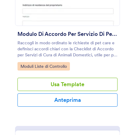
Modulo Di Accordo Per Servizio Di Pet Care
Raccogli in modo ordinato le richieste di pet care e
definisci accordi chiari con la Checklist di Accordo
per Servizi di Cura di Animali Domestici, utile per pet
sitter, pensioni per animali e associazioni che
Go to Category:
Moduli Liste di Controllo
gestiscono assistenze e turni.
Usa Template
Anteprima