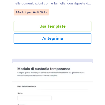
nelle comunicazioni con le famiglie, con risposte del
modulo ordinate e condivisibili tramite Jotform.
Go to Category:
Moduli per Asili Nido
Usa Template
Anteprima