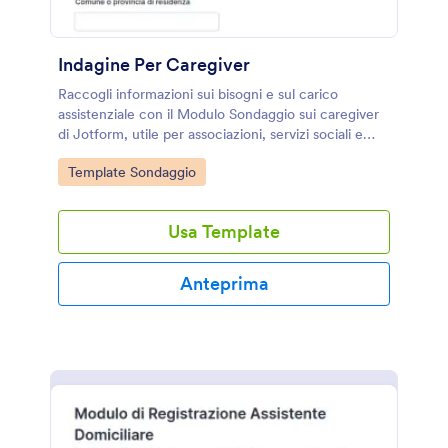
Indagine Per Caregiver
Raccogli informazioni sui bisogni e sul carico
assistenziale con il Modulo Sondaggio sui caregiver
di Jotform, utile per associazioni, servizi sociali e
strutture sanitarie che gestiscono attività di raccolta
Go to Category:
Template Sondaggio
dati.
Usa Template
Anteprima