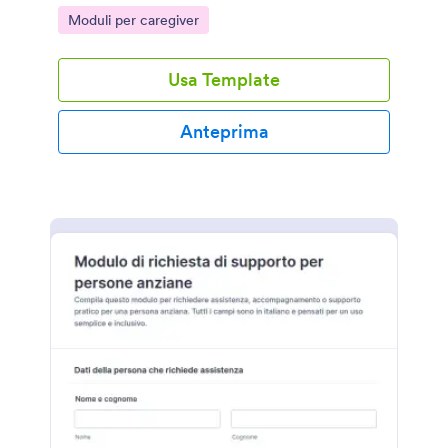
cooperative e strutture che vogliono una raccolta
Go to Category:
Moduli per caregiver
dati ordinata.
Usa Template
Anteprima