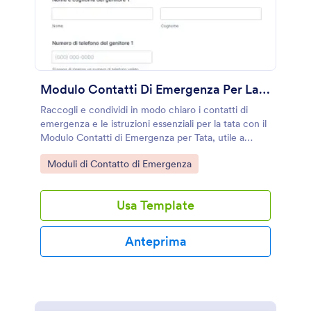
Modulo Contatti Di Emergenza Per La Nanny
Raccogli e condividi in modo chiaro i contatti di
emergenza e le istruzioni essenziali per la tata con il
Modulo Contatti di Emergenza per Tata, utile a
famiglie e servizi di assistenza per una raccolta dati
Go to Category:
Moduli di Contatto di Emergenza
rapida e ordinata.
Usa Template
Anteprima