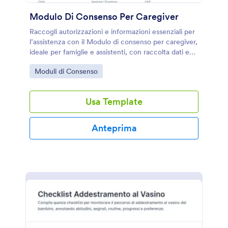
Modulo Di Consenso Per Caregiver
Raccogli autorizzazioni e informazioni essenziali per
l’assistenza con il Modulo di consenso per caregiver,
ideale per famiglie e assistenti, con raccolta dati e
gestione delle risposte in Jotform.
Go to Category:
Moduli di Consenso
Usa Template
Anteprima