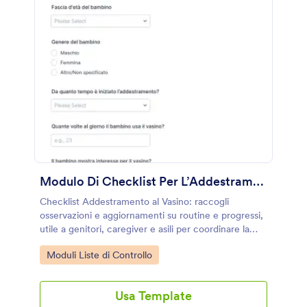
Modulo Di Checklist Per L’Addestramento Al Vasino
Checklist Addestramento al Vasino: raccogli
osservazioni e aggiornamenti su routine e progressi,
utile a genitori, caregiver e asili per coordinare la
raccolta dati online con Jotform.
Go to Category:
Moduli Liste di Controllo
Usa Template