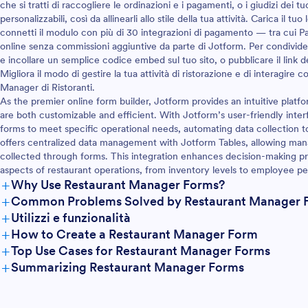
che si tratti di raccogliere le ordinazioni e i pagamenti, o i giudizi dei tu
personalizzabili, così da allinearli allo stile della tua attività. Carica il tu
connetti il modulo con più di 30 integrazioni di pagamento — tra cui 
online senza commissioni aggiuntive da parte di Jotform. Per condividere
e incollare un semplice codice embed sul tuo sito, o pubblicare il link de
Migliora il modo di gestire la tua attività di ristorazione e di interagire c
Manager di Ristoranti.
As the premier online form builder, Jotform provides an intuitive plat
are both customizable and efficient. With Jotform’s user-friendly interf
forms to meet specific operational needs, automating data collection t
offers centralized data management with Jotform Tables, allowing mana
collected through forms. This integration enhances decision-making pro
aspects of restaurant operations, from inventory levels to employee p
+
Why Use Restaurant Manager Forms?
+
Common Problems Solved by Restaurant Manager 
+
Utilizzi e funzionalità
+
How to Create a Restaurant Manager Form
+
Top Use Cases for Restaurant Manager Forms
+
Summarizing Restaurant Manager Forms
For Managers