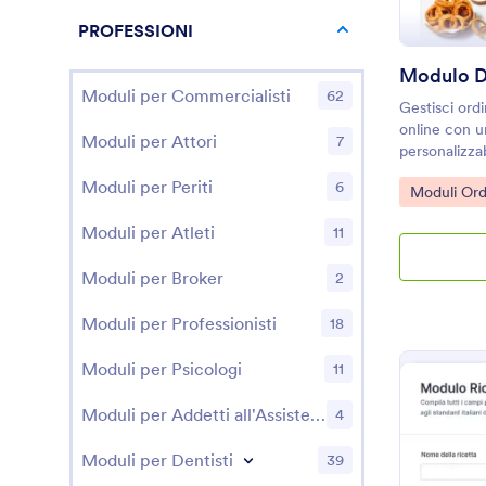
PROFESSIONI
Modulo Di
Moduli per Commercialisti
62
Gestisci ord
online con u
Moduli per Attori
7
personalizza
Jotform e ott
Moduli per Periti
6
Go to Cate
Moduli Ord
Moduli per Atleti
11
Moduli per Broker
2
Moduli per Professionisti
18
Moduli per Psicologi
11
Moduli per Addetti all'Assistenza Clienti
4
Moduli per Dentisti
39