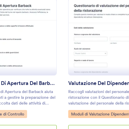
: Checklist Di Apertura Del Barback
: V
Anteprima
Anteprima
Checklist Di Apertura Del Barback
 di Apertura del Barback aiuta
Raccogli valutazioni del personale
nti a gestire la preparazione del
ristorazione con il Questionario di
colta dati delle attività di
valutazione del personale della ri
n Jotform, riducendo
Modulo, utile a titolari e responsab
gory:
Go to Category:
e di Controllo
Moduli di Valutazione Dipendent
 e coordinando il team tramite
analizzare prestazioni, document
vio del modulo.
feedback e supportare percorsi di