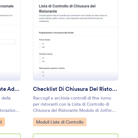
alutazione Del Dipendente Addetto Al Servizio Di Ristorazione
: Checklist Di Chiusu
Anteprima
Valutazione Del Dipendente Addetto Al Servizio Di Ristorazione
Checklist Di Chiusura Del Ristorante
 della
Raccogli e archivia controlli di fine turno
per ristoranti con la Lista di Controllo di
storazione
Chiusura del Ristorante Modulo di Jotform,
ili per
utile a responsabili e capi turno per
Go to Category:
i
Moduli Liste di Controllo
are
standardizzare le procedure e migliorare la
 crescita.
raccolta dati.