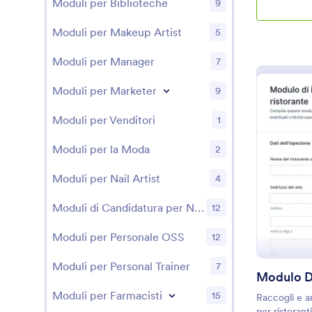
Moduli per Biblioteche
9
Moduli per Makeup Artist
5
Moduli per Manager
7
Moduli per Marketer
9
Moduli per Venditori
1
Moduli per la Moda
2
Moduli per Nail Artist
4
Moduli di Candidatura per No-profit
12
Moduli per Personale OSS
12
Moduli per Personal Trainer
7
Moduli per Farmacisti
15
Raccogli e ar
per ristorant