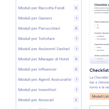
Moduli per Raccolta Fondi
6
Moduli per Gamers
1
Moduli per Parrucchieri
9
Moduli per Tuttofare
1
Moduli per Assistenti Sanitari
1
Moduli per Manager di Hotel
4
Moduli per Influencer
6
La Checklist
Moduli per Agenti Assicurativi
1
bar e ristora
turno e la rac
Moduli per Investitori
1
apertura co
Go to Cate
Moduli List
dimenticanze
Moduli per Avvocati
2
risposta e in