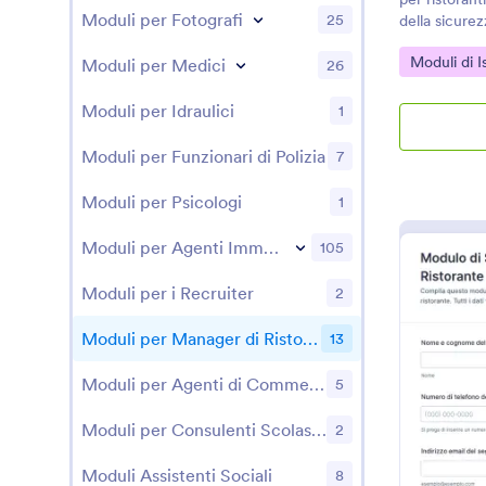
Moduli per Fotografi
25
della sicurez
registrare con
Go to Cate
Moduli di I
Moduli per Medici
correttive i
26
responsabili.
Moduli per Idraulici
1
Moduli per Funzionari di Polizia
7
Moduli per Psicologi
1
Moduli per Agenti Immobiliari
105
Moduli per i Recruiter
2
Moduli per Manager di Ristoranti
13
Moduli per Agenti di Commercio
5
Moduli per Consulenti Scolastici
2
Moduli Assistenti Sociali
8