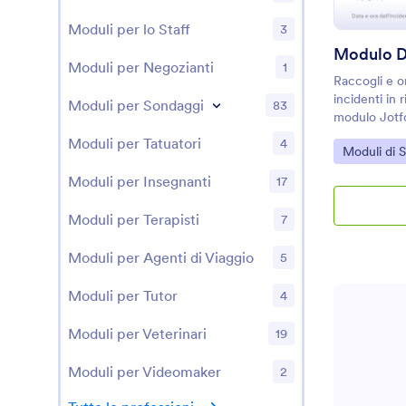
Moduli per lo Staff
3
Moduli per Negozianti
1
Raccogli e or
incidenti in 
Moduli per Sondaggi
83
modulo Jotfor
responsabil
Moduli per Tatuatori
4
Go to Cate
Moduli di 
eventi, gesti
azioni succe
Moduli per Insegnanti
17
Moduli per Terapisti
7
Moduli per Agenti di Viaggio
5
Moduli per Tutor
4
Moduli per Veterinari
19
Moduli per Videomaker
2