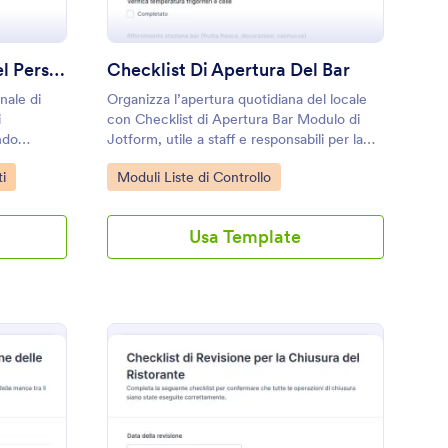
Modulo Di Valutazione Del Personale Di Ristorante
Checklist Di Apertura Del Bar
nale di
Organizza l’apertura quotidiana del locale
i
con Checklist di Apertura Bar Modulo di
ndo
Jotform, utile a staff e responsabili per la
e dati e
raccolta dati sulle attività svolte e per
Go to Category:
i
Moduli Liste di Controllo
escita e
conservare ogni risposta in modo ordinato.
Usa Template