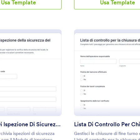
Usa Template
Usa Template
: Modulo Di Ispezione Di Sicurezza Del Ristora
: L
Anteprima
Anteprima
Modulo Di Ispezione Di Sicurezza Del Ristorante
chivia ispezioni di sicurezza
Gestisci le chiusure di fine turno 
i con il Modulo di ispezione
Lista di controllo per la chiusura 