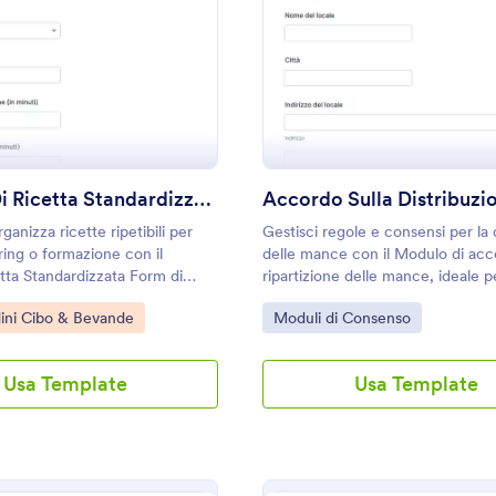
: Modulo Di Ricetta Standardizzato
: A
Anteprima
Anteprima
Modulo Di Ricetta Standardizzato
ganizza ricette ripetibili per
Gestisci regole e consensi per la 
ring o formazione con il
delle mance con il Modulo di acc
ta Standardizzata Form di
ripartizione delle mance, ideale pe
ale per standardizzare porzioni,
ristorazione che vogliono standar
gory:
Go to Category:
ini Cibo & Bevande
Moduli di Consenso
geni e procedure in un unico
procedure e raccogliere adesioni
olta dati.
con Jotform.
Usa Template
Usa Template