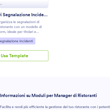
Modulo Di Segnalazione Incidente In Ristorante
ganizza le segnalazioni di
ristorante con un modello di
m, ideale per titolari e
i che vogliono documentare
gory:
Segnalazione Incidenti
re la raccolta dati e seguire le
ssive.
Usa Template
Informazioni su Moduli per Manager di Ristoranti
Facilita e rendi più efficiente la gestione del tuo ristorante con i pote