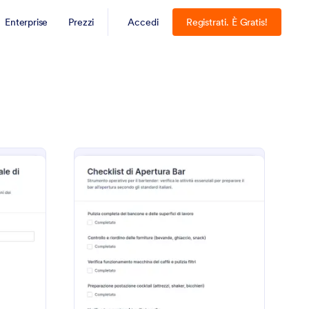
Enterprise
Prezzi
Accedi
Registrati. È Gratis!
odulo Di Valutazione Del Personale Di Ristorante
: Checklist Di Apertu
Anteprima