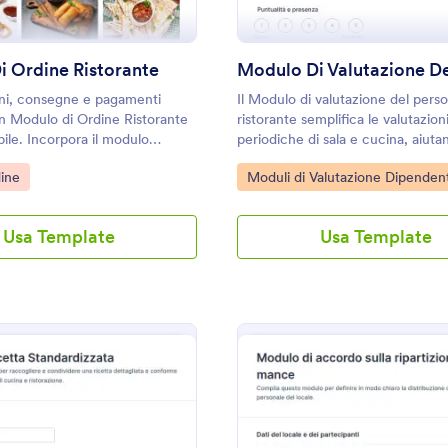
 Ordine Ristorante
ini, consegne e pagamenti
Il Modulo di valutazione del perso
n Modulo di Ordine Ristorante
ristorante semplifica le valutazion
bile. Incorpora il modulo
periodiche di sala e cucina, aiuta
imizza il processo dal tuo sito.
responsabili e titolari a raccoglier
gory:
Go to Category:
ine
Moduli di Valutazione Dipendent
commenti utili per formazione, cr
qualità del servizio con Jotform.
Usa Template
Usa Template