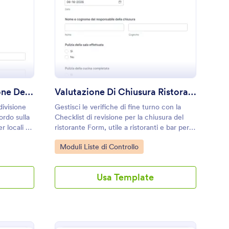
ccordo Sulla Distribuzione Delle Mance Modulo
: Valutazione Di Chiu
Anteprima
Accordo Sulla Distribuzione Delle Mance Modulo
Valutazione Di Chiusura Ristorante Form 🍽️
divisione
Gestisci le verifiche di fine turno con la
ordo sulla
Checklist di revisione per la chiusura del
r locali e
ristorante Form, utile a ristoranti e bar per
dizzare
standardizzare la chiusura, registrare
Go to Category:
Moduli Liste di Controllo
 online
controlli e note, e migliorare
l’organizzazione del team.
Usa Template