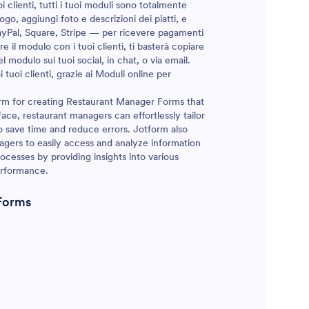
oi clienti, tutti i tuoi moduli sono totalmente
o logo, aggiungi foto e descrizioni dei piatti, e
PayPal, Square, Stripe — per ricevere pagamenti
 il modulo con i tuoi clienti, ti basterà copiare
l modulo sui tuoi social, in chat, o via email.
oi tuoi clienti, grazie ai Moduli online per
form for creating Restaurant Manager Forms that
ace, restaurant managers can effortlessly tailor
o save time and reduce errors. Jotform also
gers to easily access and analyze information
cesses by providing insights into various
erformance.
Forms