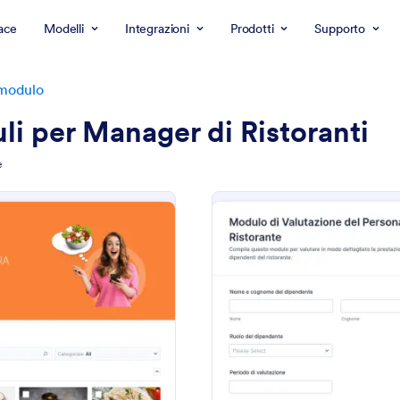
ace
Modelli
Integrazioni
Prodotti
Supporto
 modulo
i per Manager di Ristoranti
e
: Modulo Di Ordine Ristorante
: M
Anteprima
Anteprima