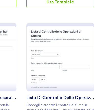
Usa Template
nte
ista Di Controllo Per Chiusura Del Barman
: Lista Di Controllo 
Anteprima
Lista Di Controllo Per Chiusura Del Barman
Lista Di Controllo Delle Operazioni Di Cucina
con la
Raccogli e archivia i controlli di turno in
del bar
cucina con il Modulo Lista di Controllo delle