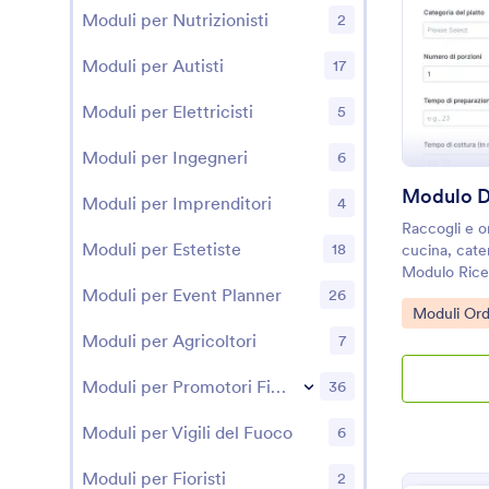
Moduli per Nutrizionisti
2
Moduli per Autisti
17
Moduli per Elettricisti
5
Moduli per Ingegneri
6
Moduli per Imprenditori
4
Raccogli e or
Moduli per Estetiste
18
cucina, cate
Modulo Ricet
Jotform, ide
Moduli per Event Planner
26
Go to Cate
Moduli Ord
tempi, aller
flusso di racc
Moduli per Agricoltori
7
Moduli per Promotori Finanziari
36
Moduli per Vigili del Fuoco
6
Moduli per Fioristi
2