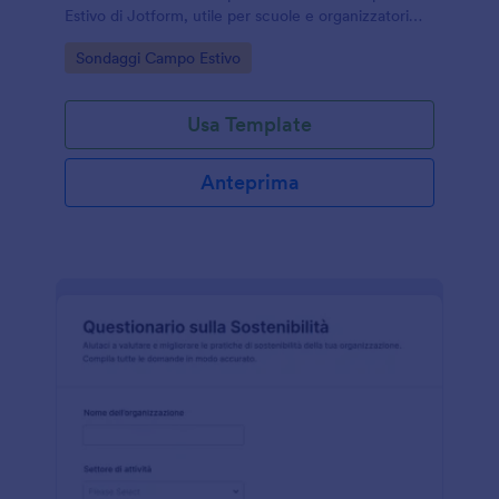
Estivo di Jotform, utile per scuole e organizzatori
che vogliono migliorare attività, comunicazione e
Go to Category:
Sondaggi Campo Estivo
esperienza complessiva.
Usa Template
Anteprima