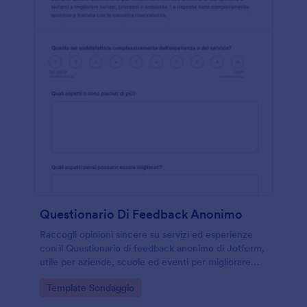
Questionario Di Feedback Anonimo
Raccogli opinioni sincere su servizi ed esperienze
con il Questionario di feedback anonimo di Jotform,
utile per aziende, scuole ed eventi per migliorare
comunicazione, tempi di risposta e qualità percepita
Go to Category:
Template Sondaggio
tramite raccolta dati online.