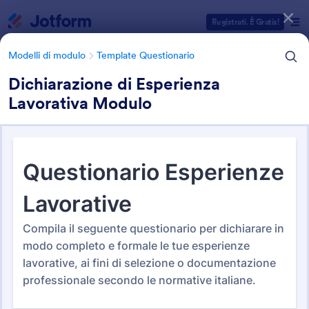
Inizio del dialogo
Registrati. È Gratis!
Modelli di modulo
Template Questionario
Dichiarazione di Esperienza
Lavorativa Modulo
Categorie Template Moduli
Modelli di modulo
Template Questionario
500+ Modelli di Questionari
ed Esempi
556 Template