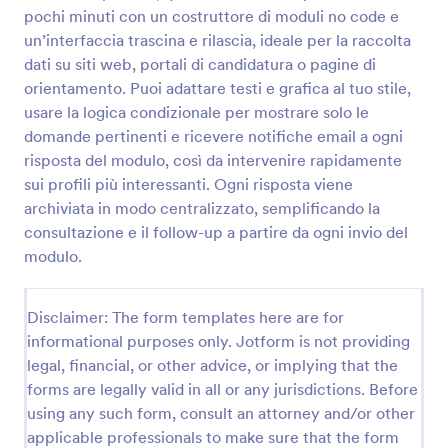
pochi minuti con un costruttore di moduli no code e
un’interfaccia trascina e rilascia, ideale per la raccolta
Questionario Di Soddisfazione Del Cliente
dati su siti web, portali di candidatura o pagine di
orientamento. Puoi adattare testi e grafica al tuo stile,
Un questionario di soddisfazione del cliente è
usare la logica condizionale per mostrare solo le
utilizzato dalle aziende per scoprire cosa pensano i
clienti dei loro prodotti o servizi. Qualunque sia il
domande pertinenti e ricevere notifiche email a ogni
tipo di attività che gestisci, puoi raccogliere i dati
risposta del modulo, così da intervenire rapidamente
Go to Category:
Template Questionario
utili per migliorare la tua azienda con un
sui profili più interessanti. Ogni risposta viene
Questionario di Soddisfazione del Cliente online
archiviata in modo centralizzato, semplificando la
gratuito! Dopo aver personalizzato il modello con le
Usa Template
consultazione e il follow-up a partire da ogni invio del
tue domande e il tuo brand, puoi condividere il
modulo tramite link o incorporarlo nel tuo sito web
modulo.
per iniziare subito a raccogliere risposte.Oltre a
Anteprima
modificare le domande del questionario, puoi anche
aggiungere facilmente il logo della tua azienda,
Disclaimer: The form templates here are for
cambiare i caratteri e i colori, e collegare il modulo a
informational purposes only. Jotform is not providing
oltre 80 app, tra cui Google Drive, Dropbox e molte
legal, financial, or other advice, or implying that the
altre. Puoi persino analizzare i risultati con Tabelle
forms are legally valid in all or any jurisdictions. Before
Jotform o generare report automatici con il
using any such form, consult an attorney and/or other
Generatore di Report di Jotform! Raccogli i
feedback di cui hai bisogno per migliorare la tua
applicable professionals to make sure that the form