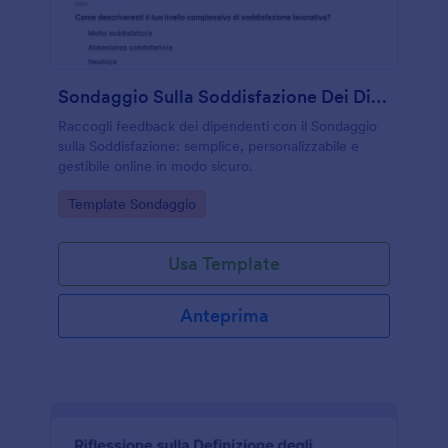
Sondaggio Sulla Soddisfazione Dei Dipendenti
Raccogli feedback dei dipendenti con il Sondaggio
sulla Soddisfazione: semplice, personalizzabile e
gestibile online in modo sicuro.
Go to Category:
Template Sondaggio
Usa Template
Anteprima