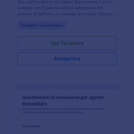
Raccogli feedback sui relatori dopo eventi, corsi o
webinar con il Questionario di valutazione del
relatore di Jotform, un modello di modulo utile per
misurare qualità percepita e migliorare le prossime
Go to Category:
Template Questionario
presentazioni.
Usa Template
Anteprima