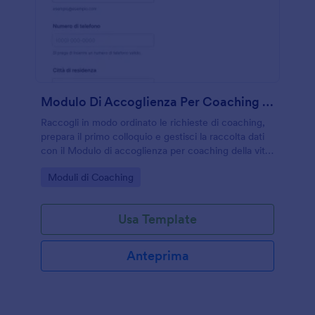
Modulo Di Accoglienza Per Coaching Della Vita
Raccogli in modo ordinato le richieste di coaching,
prepara il primo colloquio e gestisci la raccolta dati
con il Modulo di accoglienza per coaching della vita,
ideale per coach e professionisti del benessere che
Go to Category:
Moduli di Coaching
lavorano online o in studio.
Usa Template
Anteprima