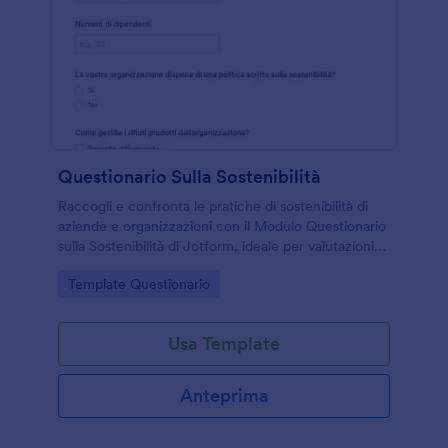
Questionario Sulla Sostenibilità
Raccogli e confronta le pratiche di sostenibilità di
aziende e organizzazioni con il Modulo Questionario
sulla Sostenibilità di Jotform, ideale per valutazioni
interne, audit di filiera e iniziative di miglioramento
Go to Category:
Template Questionario
basate sulla raccolta dati.
Usa Template
Anteprima