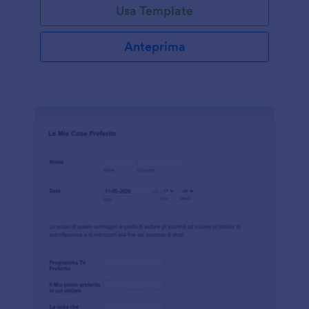
Usa Template
personalizzare il modulo per adattarlo al tuo stile,
incorporarlo nel tuo sito web o condividerlo con un
link e ottenere le informazioni necessarie per la tua
Anteprima
attività. Se gestisci un hotel, un'agenzia viaggi o un
parco a tema, questo modello è un ottimo modo per
raccogliere informazioni online dai tuoi clienti. Puoi
anche utilizzare la nostra applicazione Jotform
Mobile Forms per ottenere ancora più informazioni
dai tuoi visitatori: raccogli le risposte mentre visitano
la tua attività e ricevi una notifica non appena hanno
completato il questonario! Con le nostre oltre 130
integrazioni, puoi sincronizzare le risposte con le tue
piattaforme preferite, tra cui Google Drive, Dropbox
e altre ancora!