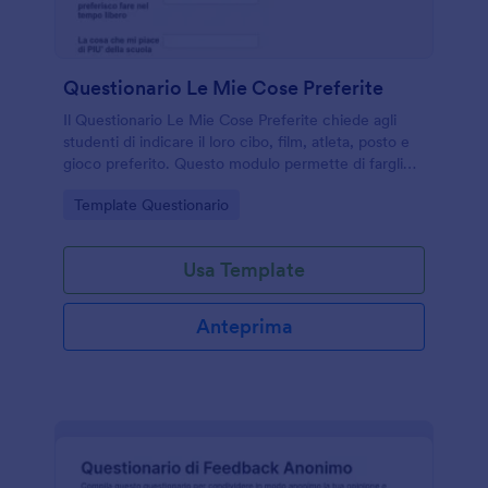
Questionario Le Mie Cose Preferite
Il Questionario Le Mie Cose Preferite chiede agli
studenti di indicare il loro cibo, film, atleta, posto e
gioco preferito. Questo modulo permette di fargli
capire i loro interessi, avviarli verso l'autoriflessione e
Go to Category:
Template Questionario
le scelte future. È possibile aggiungere altre
domande e personalizzare il modello con immagini,
colori, caratteri o semplicemente creare il proprio
Usa Template
questionario online personalizzato!
Anteprima