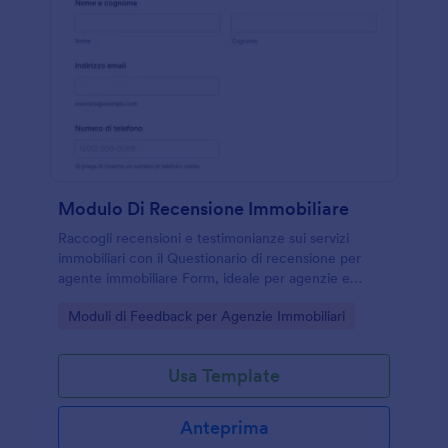
Modulo Di Recensione Immobiliare
Raccogli recensioni e testimonianze sui servizi
immobiliari con il Questionario di recensione per
agente immobiliare Form, ideale per agenzie e
professionisti che vogliono migliorare la qualità
Go to Category:
Moduli di Feedback per Agenzie Immobiliari
percepita e gestire la raccolta dati con Jotform.
Usa Template
Anteprima