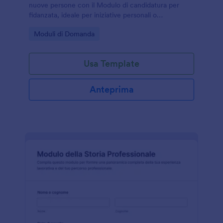
nuove persone con il Modulo di candidatura per
fidanzata, ideale per iniziative personali o
community sociali che vogliono gestire la raccolta
Go to Category:
Moduli di Domanda
dati e ogni invio del modulo con Jotform.
Usa Template
Anteprima