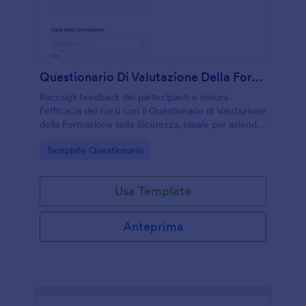
Questionario Di Valutazione Della Formazione Sulla Sicurezza
Raccogli feedback dei partecipanti e misura
l’efficacia dei corsi con il Questionario di Valutazione
della Formazione sulla Sicurezza, ideale per aziende
e formatori che vogliono migliorare la raccolta dati
Go to Category:
Template Questionario
dopo ogni sessione.
Usa Template
Anteprima