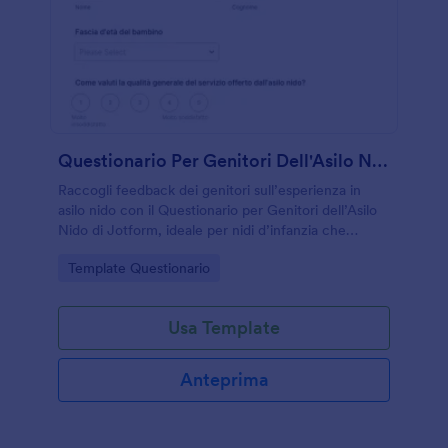
Questionario Per Genitori Dell'Asilo Nido
Raccogli feedback dei genitori sull’esperienza in
asilo nido con il Questionario per Genitori dell’Asilo
Nido di Jotform, ideale per nidi d’infanzia che
vogliono migliorare comunicazione, ambienti e
Go to Category:
Template Questionario
attività educative.
Usa Template
Anteprima