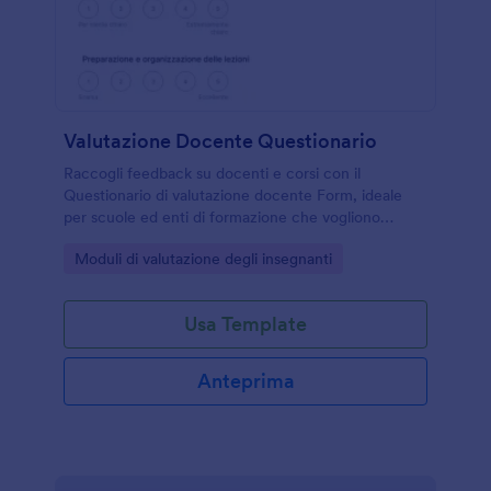
Valutazione Docente Questionario
Raccogli feedback su docenti e corsi con il
Questionario di valutazione docente Form, ideale
per scuole ed enti di formazione che vogliono
migliorare la qualità delle lezioni con Jotform e la
Go to Category:
Moduli di valutazione degli insegnanti
data collection online.
Usa Template
Anteprima