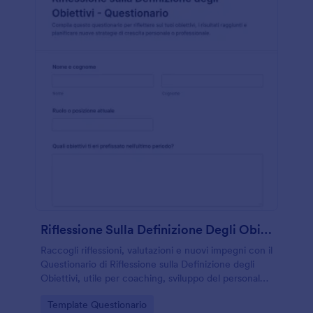
Riflessione Sulla Definizione Degli Obiettivi Questionario
Raccogli riflessioni, valutazioni e nuovi impegni con il
Questionario di Riflessione sulla Definizione degli
Obiettivi, utile per coaching, sviluppo del personale
e percorsi di crescita con Jotform.
Go to Category:
Template Questionario