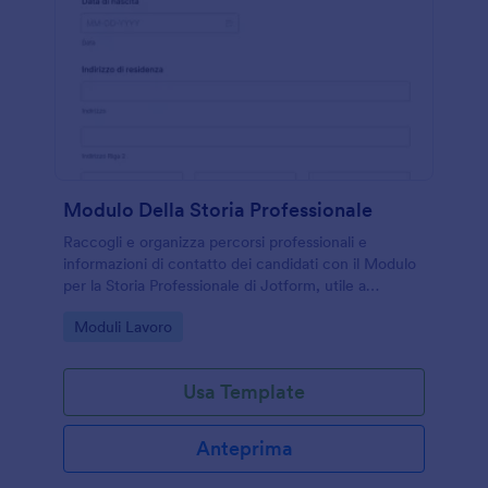
Modulo Della Storia Professionale
Raccogli e organizza percorsi professionali e
informazioni di contatto dei candidati con il Modulo
per la Storia Professionale di Jotform, utile a
aziende, agenzie e enti di formazione per la raccolta
Go to Category:
Moduli Lavoro
dati online.
Usa Template
Anteprima