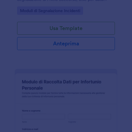
collection e gestione delle risposte in Jotform.
Go to Category:
Moduli di Segnalazione Incidenti
Usa Template
Anteprima