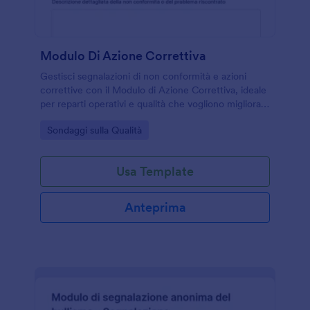
Modulo Di Azione Correttiva
Gestisci segnalazioni di non conformità e azioni
correttive con il Modulo di Azione Correttiva, ideale
per reparti operativi e qualità che vogliono migliorare
la raccolta dati e il monitoraggio degli interventi.
Go to Category:
Sondaggi sulla Qualità
Usa Template
Anteprima