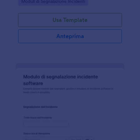
Go to Category:
Moduli di Segnalazione Incidenti
documentare eventi e azioni correttive.
Usa Template
Anteprima