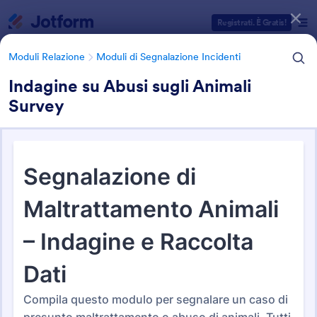
Inizio del dialogo
Registrati. È Gratis!
Moduli Relazione
Moduli di Segnalazione Incidenti
Indagine su Abusi sugli Animali
Survey
Categorie Template Moduli
Moduli Relazione
Moduli di Segnalazione Incidenti
Moduli di Segnalazione
Incidenti
124 Template