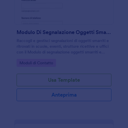
Modulo Di Segnalazione Oggetti Smarriti E Ritrovati 🧳🔍
Raccogli e gestisci segnalazioni di oggetti smarriti e
ritrovati in scuole, eventi, strutture ricettive e uffici
con il Modulo di segnalazione oggetti smarriti e
ritrovati Form di Jotform, migliorando la raccolta dati
Go to Category:
Moduli di Contatto
e il tracciamento delle risposte.
Usa Template
Anteprima