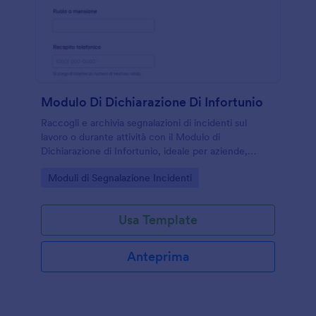
Modulo Di Dichiarazione Di Infortunio
Raccogli e archivia segnalazioni di incidenti sul
lavoro o durante attività con il Modulo di
Dichiarazione di Infortunio, ideale per aziende,
scuole ed enti che vogliono una data collection
Go to Category:
Moduli di Segnalazione Incidenti
ordinata con Jotform.
Usa Template
Anteprima