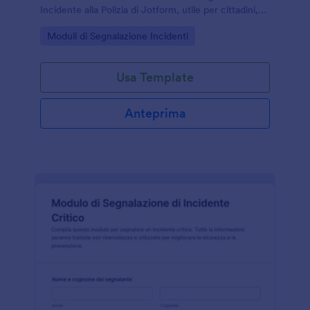
Incidente alla Polizia di Jotform, utile per cittadini,
aziende e strutture che vogliono gestire la raccolta
Go to Category:
Moduli di Segnalazione Incidenti
dati in modo chiaro.
Usa Template
Anteprima