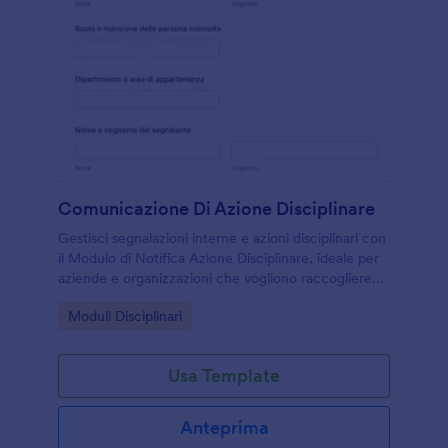
Comunicazione Di Azione Disciplinare
Gestisci segnalazioni interne e azioni disciplinari con
il Modulo di Notifica Azione Disciplinare, ideale per
aziende e organizzazioni che vogliono raccogliere
dati in modo coerente e archiviare le risposta in
Go to Category:
Moduli Disciplinari
Jotform.
Usa Template
Anteprima