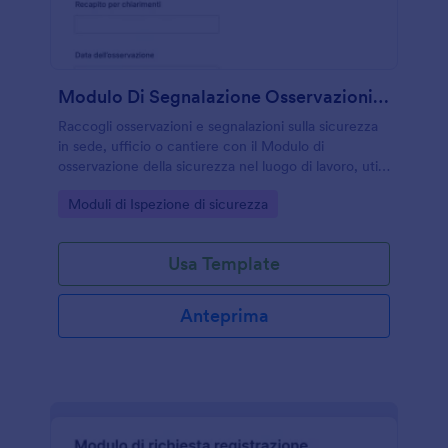
Modulo Di Segnalazione Osservazioni Di Sicurezza Sul Lavoro
Raccogli osservazioni e segnalazioni sulla sicurezza
in sede, ufficio o cantiere con il Modulo di
osservazione della sicurezza nel luogo di lavoro, utile
a preposti e responsabili per gestire rischi, azioni
Go to Category:
Moduli di Ispezione di sicurezza
correttive e follow-up con Jotform.
Usa Template
Anteprima