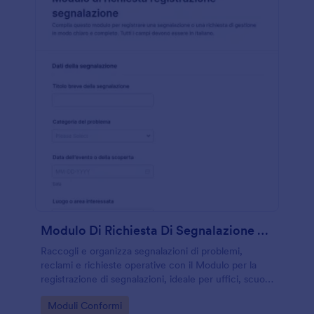
Modulo Di Richiesta Di Segnalazione Problemi
Raccogli e organizza segnalazioni di problemi,
reclami e richieste operative con il Modulo per la
registrazione di segnalazioni, ideale per uffici, scuole
e organizzazioni che vogliono migliorare la raccolta
Go to Category:
Moduli Conformi
dati e la gestione delle risposte.