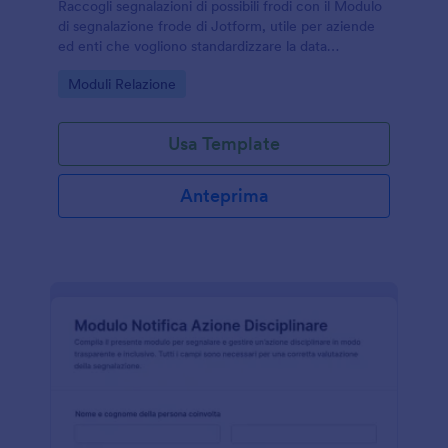
Raccogli segnalazioni di possibili frodi con il Modulo
di segnalazione frode di Jotform, utile per aziende
ed enti che vogliono standardizzare la data
collection, centralizzare le risposta e gestire le form
Go to Category:
Moduli Relazione
submission in modo ordinato.
Usa Template
Anteprima