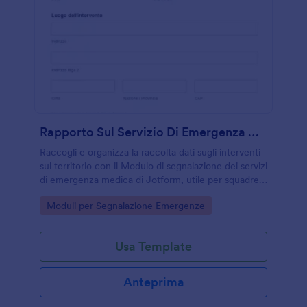
Rapporto Sul Servizio Di Emergenza Medica Sul Terreno
Raccogli e organizza la raccolta dati sugli interventi
sul territorio con il Modulo di segnalazione dei servizi
di emergenza medica di Jotform, utile per squadre
di soccorso, presidi sanitari e organizzazioni di
Go to Category:
Moduli per Segnalazione Emergenze
protezione civile.
Usa Template
Anteprima