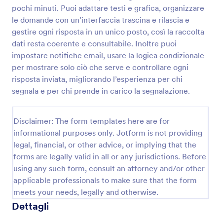
pochi minuti. Puoi adattare testi e grafica, organizzare
le domande con un’interfaccia trascina e rilascia e
Modulo Di Segnalazione Qualità
gestire ogni risposta in un unico posto, così la raccolta
dati resta coerente e consultabile. Inoltre puoi
Raccogli e organizza segnalazioni di non conformità
impostare notifiche email, usare la logica condizionale
e problemi operativi con il Modulo di Segnalazione
Qualità di Jotform, ideale per reparti aziendali e
per mostrare solo ciò che serve e controllare ogni
team qualità che vogliono migliorare la data
risposta inviata, migliorando l’esperienza per chi
Go to Category:
Sondaggi sulla Qualità
collection e la gestione delle risposte.
segnala e per chi prende in carico la segnalazione.
Usa Template
Disclaimer: The form templates here are for
informational purposes only. Jotform is not providing
Anteprima
legal, financial, or other advice, or implying that the
forms are legally valid in all or any jurisdictions. Before
using any such form, consult an attorney and/or other
applicable professionals to make sure that the form
meets your needs, legally and otherwise.
Dettagli