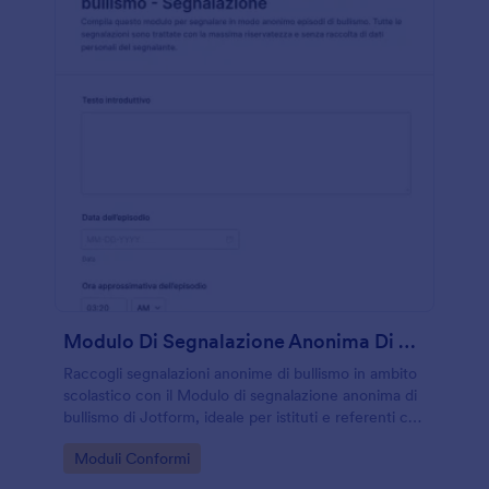
Modulo Di Segnalazione Anonima Di Bullismo
Raccogli segnalazioni anonime di bullismo in ambito
scolastico con il Modulo di segnalazione anonima di
bullismo di Jotform, ideale per istituti e referenti che
vogliono organizzare la raccolta dati e gestire le
Go to Category:
Moduli Conformi
risposte in modo ordinato.