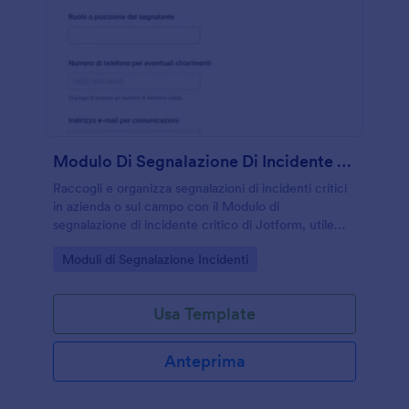
Modulo Di Segnalazione Di Incidente Critico
Raccogli e organizza segnalazioni di incidenti critici
in azienda o sul campo con il Modulo di
segnalazione di incidente critico di Jotform, utile
per registrare eventi, supportare verifiche interne e
Go to Category:
Moduli di Segnalazione Incidenti
migliorare la raccolta dati.
Usa Template
Anteprima