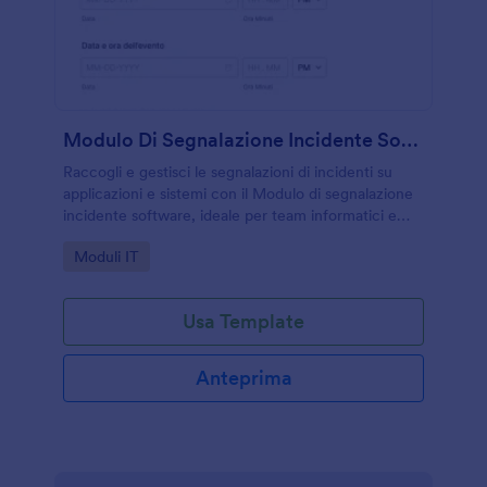
Modulo Di Segnalazione Incidente Software
Raccogli e gestisci le segnalazioni di incidenti su
applicazioni e sistemi con il Modulo di segnalazione
incidente software, ideale per team informatici e
assistenza che vogliono tracciare priorità,
Go to Category:
Moduli IT
avanzamento e chiusura.
Usa Template
Anteprima