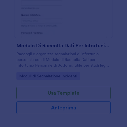
Modulo Di Raccolta Dati Per Infortunio Personale
Raccogli e organizza segnalazioni di infortunio
personale con il Modulo di Raccolta Dati per
Infortunio Personale di Jotform, utile per studi legali,
assicurazioni e uffici che gestiscono richieste e
Go to Category:
Moduli di Segnalazione Incidenti
documentazione online.
Usa Template
Anteprima