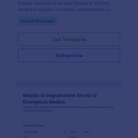
Scheda operativa di servizio Modulo di Jotform,
ideale per squadre sul campo, manutenzione e
sicurezza che devono documentare interventi e
Go to Category:
Moduli Relazione
incidenti in modo coerente.
Usa Template
Anteprima