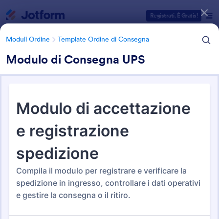
Inizio del dialogo
Registrati. È Gratis!
Moduli Ordine
Template Ordine di Consegna
Modulo di Consegna UPS
Categorie Template Moduli
Moduli Ordine
Template Ordine di Consegna
Template Ordine di Consegna
39 Template