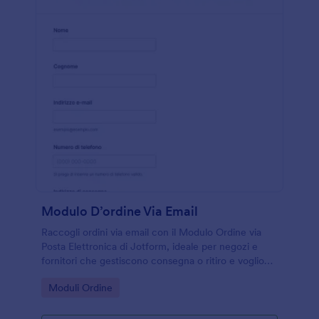
Modulo D’ordine Via Email
Raccogli ordini via email con il Modulo Ordine via
Posta Elettronica di Jotform, ideale per negozi e
fornitori che gestiscono consegna o ritiro e vogliono
semplificare la raccolta dati online.
Go to Category:
Moduli Ordine