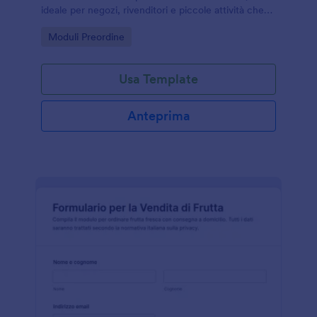
ideale per negozi, rivenditori e piccole attività che
vogliono migliorare la raccolta dati con Jotform.
Go to Category:
Moduli Preordine
Usa Template
Anteprima