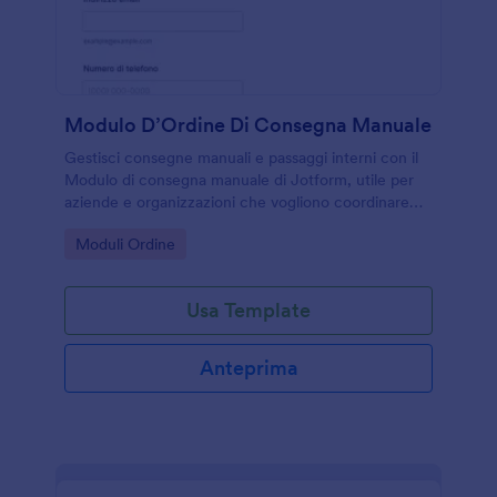
Modulo D’Ordine Di Consegna Manuale
Gestisci consegne manuali e passaggi interni con il
Modulo di consegna manuale di Jotform, utile per
aziende e organizzazioni che vogliono coordinare
richieste, dettagli di consegna e conferme di
Go to Category:
Moduli Ordine
ricezione in un unico flusso.
Usa Template
Anteprima