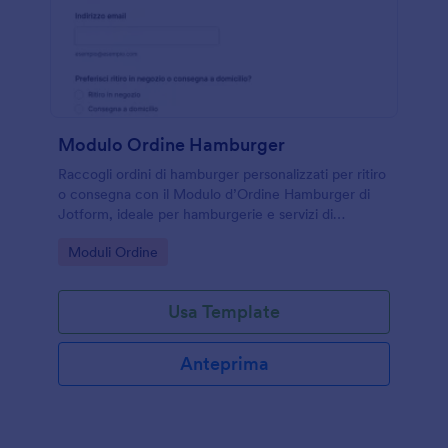
Modulo Ordine Hamburger
Raccogli ordini di hamburger personalizzati per ritiro
o consegna con il Modulo d’Ordine Hamburger di
Jotform, ideale per hamburgerie e servizi di
ristorazione che vogliono velocizzare la raccolta dati
Go to Category:
Moduli Ordine
online.
Usa Template
Anteprima