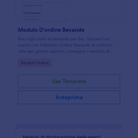
Modulo D’ordine Bevande
Raccogli ordini di bevande per bar, ristoranti ed
eventi con il Modulo Ordine Bevande di Jotform,
utile per gestire asporto, consegna o servizio al
tavolo e organizzare la raccolta dati in un unico
Go to Category:
Moduli Ordine
modulo online.
Usa Template
Anteprima