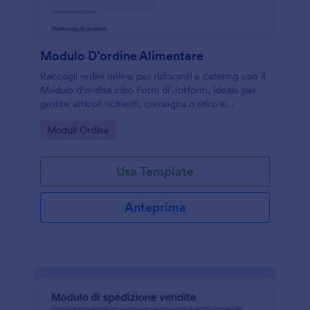
Modulo D’ordine Alimentare
Raccogli ordini online per ristoranti e catering con il
Modulo d’ordine cibo Form di Jotform, ideale per
gestire articoli richiesti, consegna o ritiro e
preferenze alimentari in un unico flusso di raccolta
Go to Category:
Moduli Ordine
dati.
Usa Template
Anteprima