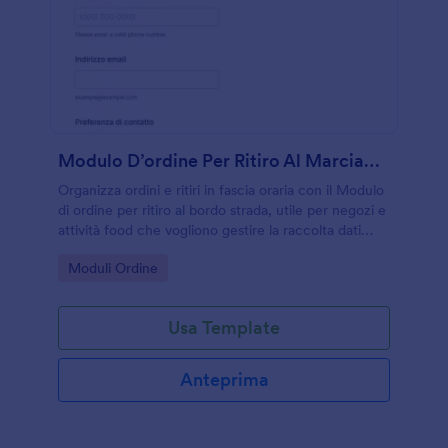
Modulo D’ordine Per Ritiro Al Marciapiede
Organizza ordini e ritiri in fascia oraria con il Modulo
di ordine per ritiro al bordo strada, utile per negozi e
attività food che vogliono gestire la raccolta dati
online e le risposte in modo chiaro con Jotform.
Go to Category:
Moduli Ordine
Usa Template
Anteprima