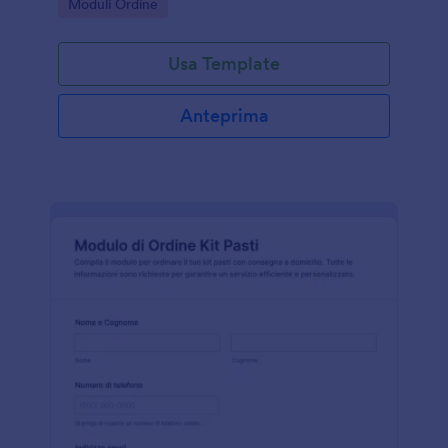
Go to Category:
Moduli Ordine
Usa Template
Anteprima