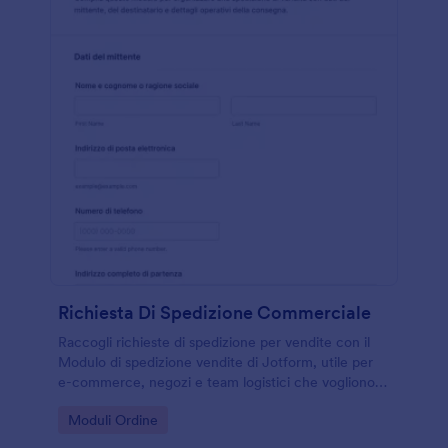
Richiesta Di Spedizione Commerciale
Raccogli richieste di spedizione per vendite con il
Modulo di spedizione vendite di Jotform, utile per
e-commerce, negozi e team logistici che vogliono
coordinare consegne e raccolta dati in modo
Go to Category:
Moduli Ordine
ordinato.