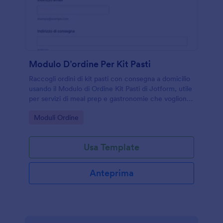
Modulo D’ordine Per Kit Pasti
Raccogli ordini di kit pasti con consegna a domicilio
usando il Modulo di Ordine Kit Pasti di Jotform, utile
per servizi di meal prep e gastronomie che vogliono
gestire preferenze e consegne in modo ordinato.
Go to Category:
Moduli Ordine
Usa Template
Anteprima