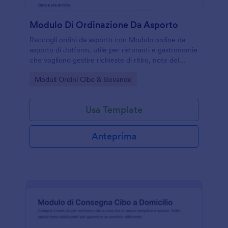
Modulo Di Ordinazione Da Asporto
Raccogli ordini da asporto con Modulo ordine da
asporto di Jotform, utile per ristoranti e gastronomie
che vogliono gestire richieste di ritiro, note del
cliente e raccolta dati in un unico modulo web.
Go to Category:
Moduli Ordini Cibo & Bevande
Usa Template
Anteprima