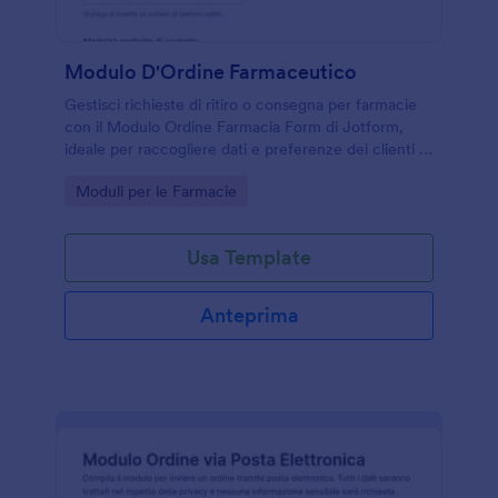
Modulo D'Ordine Farmaceutico
Gestisci richieste di ritiro o consegna per farmacie
con il Modulo Ordine Farmacia Form di Jotform,
ideale per raccogliere dati e preferenze dei clienti e
centralizzare ogni risposta del modulo in un unico
Go to Category:
Moduli per le Farmacie
flusso.
Usa Template
Anteprima