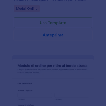
raccolta dati ordinata tramite modulo web.
Go to Category:
Moduli Ordine
Usa Template
Anteprima