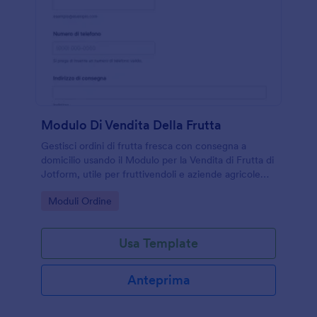
Modulo Di Vendita Della Frutta
Gestisci ordini di frutta fresca con consegna a
domicilio usando il Modulo per la Vendita di Frutta di
Jotform, utile per fruttivendoli e aziende agricole
che vogliono velocizzare la raccolta dati e
Go to Category:
Moduli Ordine
organizzare le richieste online.
Usa Template
Anteprima