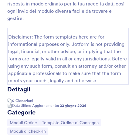
risposta in modo ordinato per la tua raccolta dati, così
Modulo Di Istruzioni Di Spedizione
ogni invio del modulo diventa facile da trovare e
gestire.
Raccogli istruzioni operative per ritiro e consegna
con il Modulo FORM di istruzioni di spedizione di
Jotform, utile per logistica, magazzini e negozi
Disclaimer: The form templates here are for
online che vogliono migliorare la raccolta dati e
Go to Category:
Moduli Ordine
gestire ogni invio del modulo.
informational purposes only. Jotform is not providing
legal, financial, or other advice, or implying that the
forms are legally valid in all or any jurisdictions. Before
Usa Template
using any such form, consult an attorney and/or other
applicable professionals to make sure that the form
Anteprima
meets your needs, legally and otherwise.
Dettagli
0
Clonazioni
Data Ultimo Aggiornamento:
22 giugno 2026
Categorie
Vai alla Categoria:
Vai alla Categoria:
Moduli Ordine
Template Ordine di Consegna
Vai alla Categoria:
Moduli di check-In