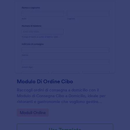
Modulo Di Ordine Cibo
Raccogli ordini di consegna a domicilio con il
Modulo di Consegna Cibo a Domicilio, ideale per
ristoranti e gastronomie che vogliono gestire
richieste e raccolta dati online con Jotform.
Go to Category:
Moduli Ordine
Usa Template