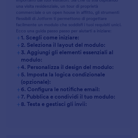
importanti dai tuoi visitatori. Sia che tu stia ospitando
Noleggio vs. Vendita:
una visita residenziale, un tour di proprietà
commerciale o un open house in affitto, gli strumenti
flessibili di Jotform ti permettono di progettare
facilmente un modulo che soddisfi i tuoi requisiti unici.
Ecco una guida passo passo per aiutarti a iniziare:
Valutazione dell'agente:
+
1. Scegli come iniziare:
+
2. Seleziona il layout del modulo:
+
3. Aggiungi gli elementi essenziali al
modulo:
+
4. Personalizza il design del modulo:
+
5. Imposta la logica condizionale
(opzionale):
+
6. Configura le notifiche email:
+
7. Pubblica e condividi il tuo modulo:
+
8. Testa e gestisci gli invii: