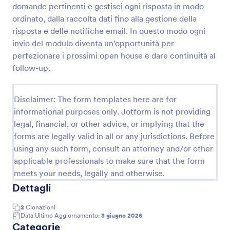
domande pertinenti e gestisci ogni risposta in modo
ordinato, dalla raccolta dati fino alla gestione della
risposta e delle notifiche email. In questo modo ogni
Modulo Di Feedback Open House
invio del modulo diventa un’opportunità per
Raccogli feedback e livelli di interesse dopo un open
perfezionare i prossimi open house e dare continuità al
house residenziale con questo Modulo di
follow-up.
valutazione visita Open House residenziale, ideale
per agenzie immobiliari e proprietari che vogliono
Go to Category:
Moduli di Feedback per Porte Aperte
migliorare eventi e follow-up.
Disclaimer: The form templates here are for
informational purposes only. Jotform is not providing
Usa Template
legal, financial, or other advice, or implying that the
forms are legally valid in all or any jurisdictions. Before
Anteprima
using any such form, consult an attorney and/or other
applicable professionals to make sure that the form
meets your needs, legally and otherwise.
Dettagli
2
Clonazioni
Data Ultimo Aggiornamento:
3 giugno 2026
Categorie