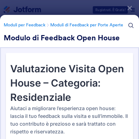
Inizio del dialogo
Registrati. È Gratis!
Moduli per Feedback
Moduli di Feedback per Porte Aperte
Modulo di Feedback Open House
Categorie Template Moduli
Moduli per Feedback
Moduli di Feedback per Porte Aperte
Moduli di Feedback per Porte
Aperte
3 Template