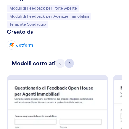
Vai alla Categoria:
Moduli di Feedback per Porte Aperte
Vai alla Categoria:
Moduli di Feedback per Agenzie Immobiliari
Vai alla Categoria:
Template Sondaggio
Creato da
Jotform
Modelli correlati
Precedente
Avanti
Questionario Di Feedback Open House Per Agenti Immobiliari
Raccogli opinioni e valutazioni dopo una visita con il
Questionario di feedback per open house per agenti
immobiliari, utile ad agenzie e professionisti per
migliorare presentazione dell’immobile e risultati
Go to Category:
Moduli di Feedback per Porte Aperte
delle prossime visite.