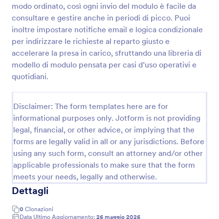
modo ordinato, così ogni invio del modulo è facile da
Modulo Di Gestione Dell'Inventario
consultare e gestire anche in periodi di picco. Puoi
inoltre impostare notifiche email e logica condizionale
Tieni aggiornate le scorte e registra variazioni di
magazzino con il Modulo di gestione dell’inventario
per indirizzare le richieste al reparto giusto e
di Jotform, utile per negozi, depositi e reparti
accelerare la presa in carico, sfruttando una libreria di
operativi che vogliono una raccolta dati ordinata.
modello di modulo pensata per casi d’uso operativi e
Go to Category:
Moduli Tracciamento
quotidiani.
Usa Template
Disclaimer: The form templates here are for
informational purposes only. Jotform is not providing
Anteprima
legal, financial, or other advice, or implying that the
forms are legally valid in all or any jurisdictions. Before
using any such form, consult an attorney and/or other
applicable professionals to make sure that the form
meets your needs, legally and otherwise.
Dettagli
0
Clonazioni
Data Ultimo Aggiornamento:
26 maggio 2026