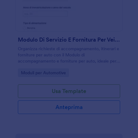
Modulo Di Servizio E Fornitura Per Veicoli
Organizza richieste di accompagnamento, itinerari e
forniture per auto con il Modulo di
accompagnamento e forniture per auto, ideale per
flotte, autonoleggi e officine che vogliono migliorare
Go to Category:
Moduli per Automotive
la raccolta dati e la gestione delle risposte.
Usa Template
Anteprima