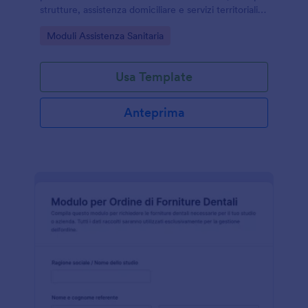
strutture, assistenza domiciliare e servizi territoriali
che devono coordinare consegne e priorità.
Go to Category:
Moduli Assistenza Sanitaria
Usa Template
Anteprima