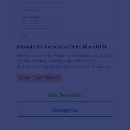
Modulo Di Inventario Delle Biscotti Delle Esploratrici
Gestisci ordini e scorte per la campagna biscotti con
il Modulo ordine inventario biscotti Scout di
Jotform, utile a gruppi Scout e referenti di zona per
coordinare richieste, consegne e raccolta dati in un
Go to Category:
Moduli Ordini Biscotti
unico flusso.
Usa Template
Anteprima