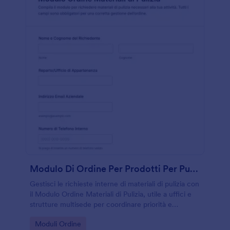
Modulo Di Ordine Per Prodotti Per Pulizia
Gestisci le richieste interne di materiali di pulizia con
il Modulo Ordine Materiali di Pulizia, utile a uffici e
strutture multisede per coordinare priorità e
consegne e rendere la data collection più ordinata in
Go to Category:
Moduli Ordine
Jotform.