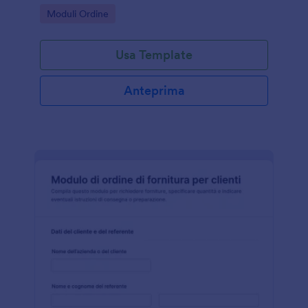
consegne e raccolta dati in un unico flusso online.
Go to Category:
Moduli Ordine
Usa Template
Anteprima