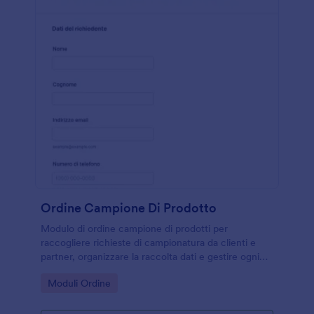
Ordine Campione Di Prodotto
Modulo di ordine campione di prodotti per
raccogliere richieste di campionatura da clienti e
partner, organizzare la raccolta dati e gestire ogni
risposta in Jotform con un modello di modulo pronto
Go to Category:
Moduli Ordine
da personalizzare.