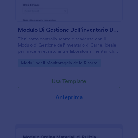
Modulo Di Gestione Dell’inventario Della Carne
Tieni sotto controllo scorte e scadenze con il
Modulo di Gestione dell’Inventario di Carne, ideale
per macellerie, ristoranti e laboratori alimentari che
vogliono migliorare la raccolta dati e l’organizzazione
Go to Category:
Moduli per il Monitoraggio delle Risorse
del magazzino.
Usa Template
Anteprima