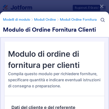
Inizio del dialogo
Registrati. È Gratis!
Modelli di modulo
Moduli Ordine
Moduli Ordine Fornitura
Modulo di Ordine Fornitura Clienti
Categorie Template Moduli
Modelli di modulo
Moduli Ordine
Moduli Ordine Fornitura
Moduli Ordine Fornitura
31 Template