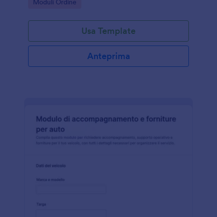
Go to Category:
Moduli Ordine
online.
Usa Template
Anteprima