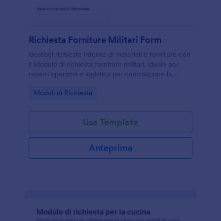
Richiesta Forniture Militari Form
Gestisci richieste interne di materiali e forniture con
il Modulo di richiesta forniture militari, ideale per
reparti operativi e logistica per centralizzare la
raccolta dati e organizzare ogni risposta su Jotform.
Go to Category:
Moduli di Richiesta
Usa Template
Anteprima