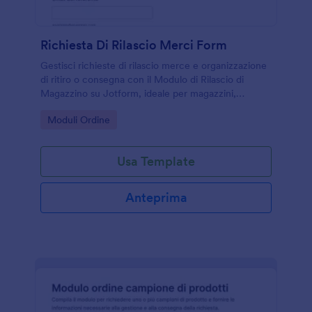
Richiesta Di Rilascio Merci Form
Gestisci richieste di rilascio merce e organizzazione
di ritiro o consegna con il Modulo di Rilascio di
Magazzino su Jotform, ideale per magazzini,
logistica interna e aziende che vogliono migliorare la
Go to Category:
Moduli Ordine
raccolta dati.
Usa Template
Anteprima