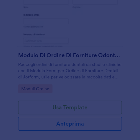
Modulo Di Ordine Di Forniture Odontoiatriche
Raccogli ordini di forniture dentali da studi e cliniche
con il Modulo Form per Ordine di Forniture Dentali
di Jotform, utile per velocizzare la raccolta dati e
organizzare ogni risposta in un unico flusso.
Go to Category:
Moduli Ordine
Usa Template
Anteprima