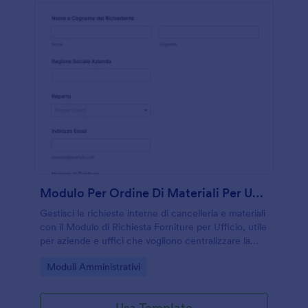
Modulo Per Ordine Di Materiali Per Ufficio
Gestisci le richieste interne di cancelleria e materiali
con il Modulo di Richiesta Forniture per Ufficio, utile
per aziende e uffici che vogliono centralizzare la
raccolta dati e organizzare priorità e consegne.
Go to Category:
Moduli Amministrativi
Usa Template