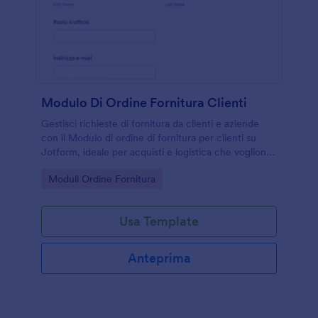
Modulo Di Ordine Fornitura Clienti
Gestisci richieste di fornitura da clienti e aziende
con il Modulo di ordine di fornitura per clienti su
Jotform, ideale per acquisti e logistica che vogliono
centralizzare la raccolta dati e velocizzare la
Go to Category:
Moduli Ordine Fornitura
gestione delle risposte.
Usa Template
Anteprima