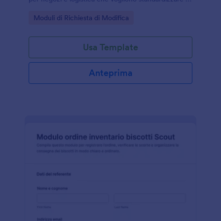
raccolta dati e gestire ogni risposta in Jotform.
Go to Category:
Moduli di Richiesta di Modifica
Usa Template
Anteprima