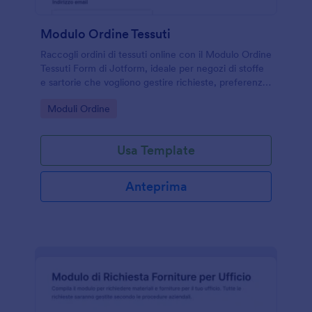
Modulo Ordine Tessuti
Raccogli ordini di tessuti online con il Modulo Ordine
Tessuti Form di Jotform, ideale per negozi di stoffe
e sartorie che vogliono gestire richieste, preferenze
e consegne con una raccolta dati ordinata.
Go to Category:
Moduli Ordine
Usa Template
Anteprima