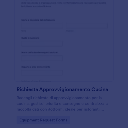
Richiesta Approvvigionamento Cucina
Raccogli richieste di approvvigionamento per la
cucina, gestisci priorità e consegne e centralizza la
raccolta dati con Jotform, ideale per ristoranti,
mense e strutture ricettive che coordinano acquisti
Go to Category:
Equipment Request Forms
e magazzino.