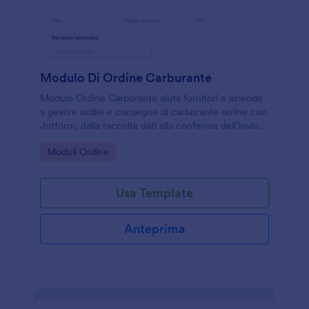
Modulo Di Ordine Carburante
Modulo Ordine Carburante aiuta fornitori e aziende
a gestire ordini e consegne di carburante online con
Jotform, dalla raccolta dati alla conferma dell’invio
del modulo, ideale per flotte, cantieri e sedi
Go to Category:
Moduli Ordine
operative.
Usa Template
Anteprima