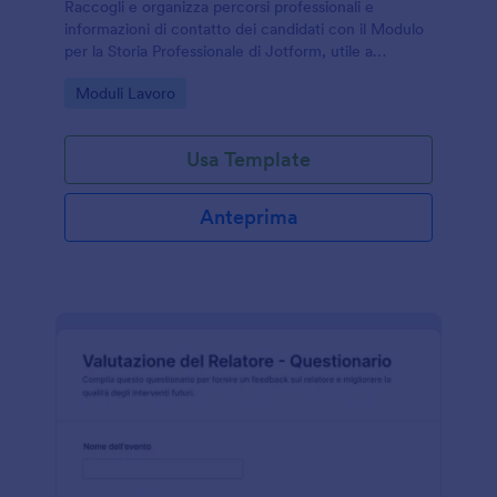
Raccogli e organizza percorsi professionali e
informazioni di contatto dei candidati con il Modulo
per la Storia Professionale di Jotform, utile a
aziende, agenzie e enti di formazione per la raccolta
Go to Category:
Moduli Lavoro
dati online.
Usa Template
Anteprima