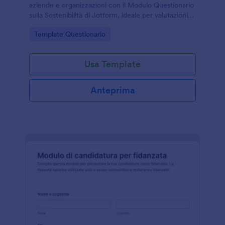
aziende e organizzazioni con il Modulo Questionario
sulla Sostenibilità di Jotform, ideale per valutazioni
interne, audit di filiera e iniziative di miglioramento
Go to Category:
Template Questionario
basate sulla raccolta dati.
Usa Template
Anteprima