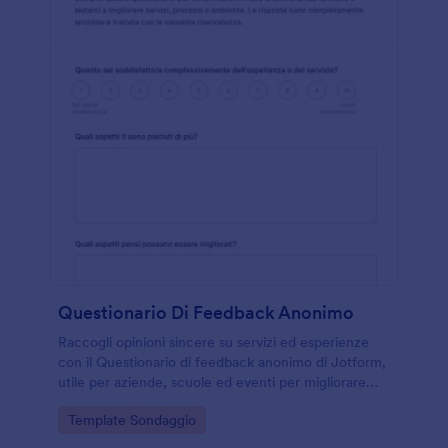
Questionario Di Feedback Anonimo
Raccogli opinioni sincere su servizi ed esperienze
con il Questionario di feedback anonimo di Jotform,
utile per aziende, scuole ed eventi per migliorare
comunicazione, tempi di risposta e qualità percepita
Go to Category:
Template Sondaggio
tramite raccolta dati online.