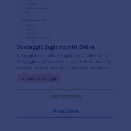
Sondaggio Sugli Incontri Online
Raccogli dati e opinioni sugli incontri online con il
Sondaggio sugli incontri online di Jotform, ideale per
ricerche, progetti educativi e analisi del pubblico
grazie a una raccolta dati semplice e ordinata.
Go to Category:
Template Sondaggio
Usa Template
Anteprima