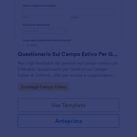
Questionario Sul Campo Estivo Per Genitori
Raccogli feedback dai genitori sul campo estivo con
il Modulo Questionario per Genitori sul Campo
Estivo di Jotform, utile per scuole e organizzatori
che vogliono migliorare attività, comunicazione e
Go to Category:
Sondaggi Campo Estivo
esperienza complessiva.
Usa Template
Anteprima