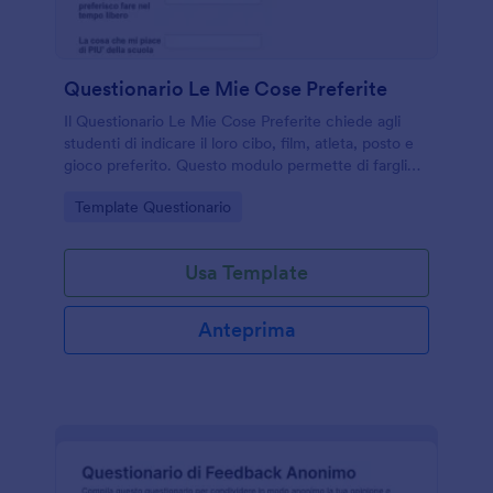
Questionario Le Mie Cose Preferite
Il Questionario Le Mie Cose Preferite chiede agli
studenti di indicare il loro cibo, film, atleta, posto e
gioco preferito. Questo modulo permette di fargli
capire i loro interessi, avviarli verso l'autoriflessione e
Go to Category:
Template Questionario
le scelte future. È possibile aggiungere altre
domande e personalizzare il modello con immagini,
colori, caratteri o semplicemente creare il proprio
Usa Template
questionario online personalizzato!
Anteprima