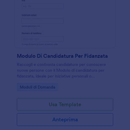
Modulo Di Candidatura Per Fidanzata
Raccogli e confronta candidature per conoscere
nuove persone con il Modulo di candidatura per
fidanzata, ideale per iniziative personali o
community sociali che vogliono gestire la raccolta
Go to Category:
Moduli di Domanda
dati e ogni invio del modulo con Jotform.
Usa Template
Anteprima