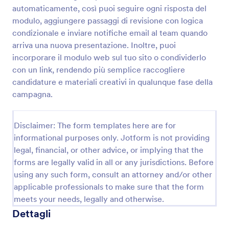
automaticamente, così puoi seguire ogni risposta del
modulo, aggiungere passaggi di revisione con logica
Questionario Di Soddisfazione Del Cliente
condizionale e inviare notifiche email al team quando
arriva una nuova presentazione. Inoltre, puoi
Un questionario di soddisfazione del cliente è
incorporare il modulo web sul tuo sito o condividerlo
utilizzato dalle aziende per scoprire cosa pensano i
clienti dei loro prodotti o servizi. Qualunque sia il
con un link, rendendo più semplice raccogliere
tipo di attività che gestisci, puoi raccogliere i dati
candidature e materiali creativi in qualunque fase della
Go to Category:
Template Questionario
utili per migliorare la tua azienda con un
campagna.
Questionario di Soddisfazione del Cliente online
gratuito! Dopo aver personalizzato il modello con le
Usa Template
tue domande e il tuo brand, puoi condividere il
Disclaimer: The form templates here are for
modulo tramite link o incorporarlo nel tuo sito web
informational purposes only. Jotform is not providing
per iniziare subito a raccogliere risposte.Oltre a
Anteprima
legal, financial, or other advice, or implying that the
modificare le domande del questionario, puoi anche
aggiungere facilmente il logo della tua azienda,
forms are legally valid in all or any jurisdictions. Before
cambiare i caratteri e i colori, e collegare il modulo a
using any such form, consult an attorney and/or other
oltre 80 app, tra cui Google Drive, Dropbox e molte
applicable professionals to make sure that the form
altre. Puoi persino analizzare i risultati con Tabelle
meets your needs, legally and otherwise.
Jotform o generare report automatici con il
Dettagli
Generatore di Report di Jotform! Raccogli i
feedback di cui hai bisogno per migliorare la tua