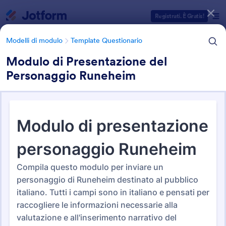
Inizio del dialogo
Registrati. È Gratis!
Modelli di modulo
Template Questionario
Modulo di Presentazione del
Personaggio Runeheim
Categorie Template Moduli
Modelli di modulo
Template Questionario
500+ Modelli di Questionari
ed Esempi
549 Template