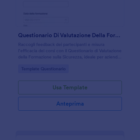
Questionario Di Valutazione Della Formazione Sulla Sicurezza
Raccogli feedback dei partecipanti e misura
l’efficacia dei corsi con il Questionario di Valutazione
della Formazione sulla Sicurezza, ideale per aziende
e formatori che vogliono migliorare la raccolta dati
Go to Category:
Template Questionario
dopo ogni sessione.
Usa Template
Anteprima