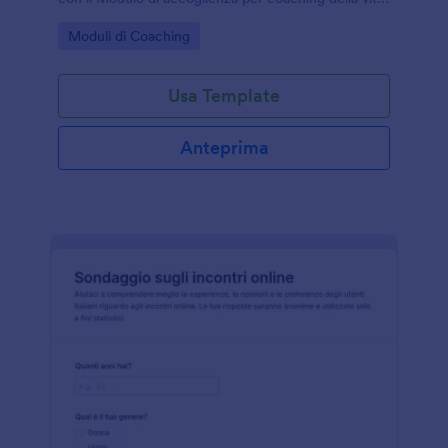
ideale per coach e professionisti del benessere che
Go to Category:
Moduli di Coaching
lavorano online o in studio.
Usa Template
Anteprima