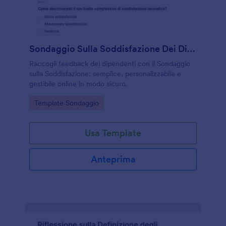
Sondaggio Sulla Soddisfazione Dei Dipendenti
Raccogli feedback dei dipendenti con il Sondaggio
sulla Soddisfazione: semplice, personalizzabile e
gestibile online in modo sicuro.
Go to Category:
Template Sondaggio
Usa Template
Anteprima