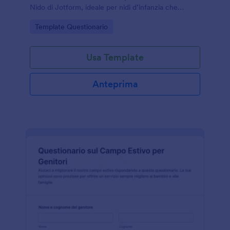
Nido di Jotform, ideale per nidi d’infanzia che
vogliono migliorare comunicazione, ambienti e
Go to Category:
Template Questionario
attività educative.
Usa Template
Anteprima