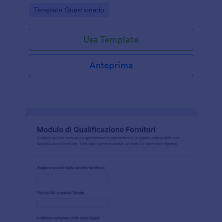
la raccolta dati e gestire ogni invio del modulo con
Go to Category:
Template Questionario
Jotform.
Usa Template
Anteprima