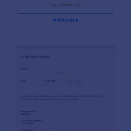
Usa Template
personalizzare il modulo per adattarlo al tuo stile,
incorporarlo nel tuo sito web o condividerlo con un
link e ottenere le informazioni necessarie per la tua
Anteprima
attività. Se gestisci un hotel, un'agenzia viaggi o un
parco a tema, questo modello è un ottimo modo per
raccogliere informazioni online dai tuoi clienti. Puoi
anche utilizzare la nostra applicazione Jotform
Mobile Forms per ottenere ancora più informazioni
dai tuoi visitatori: raccogli le risposte mentre visitano
la tua attività e ricevi una notifica non appena hanno
completato il questonario! Con le nostre oltre 130
integrazioni, puoi sincronizzare le risposte con le tue
piattaforme preferite, tra cui Google Drive, Dropbox
e altre ancora!