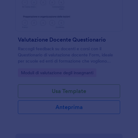
Valutazione Docente Questionario
Raccogli feedback su docenti e corsi con il
Questionario di valutazione docente Form, ideale
per scuole ed enti di formazione che vogliono
migliorare la qualità delle lezioni con Jotform e la
Go to Category:
Moduli di valutazione degli insegnanti
data collection online.
Usa Template
Anteprima