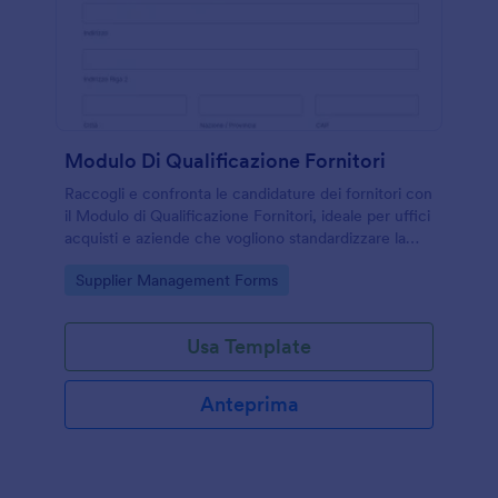
Modulo Di Qualificazione Fornitori
Raccogli e confronta le candidature dei fornitori con
il Modulo di Qualificazione Fornitori, ideale per uffici
acquisti e aziende che vogliono standardizzare la
data collection e gestire ogni risposta in modo
Go to Category:
Supplier Management Forms
ordinato.
Usa Template
Anteprima