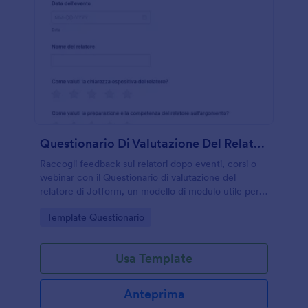
Questionario Di Valutazione Del Relatore
Raccogli feedback sui relatori dopo eventi, corsi o
webinar con il Questionario di valutazione del
relatore di Jotform, un modello di modulo utile per
misurare qualità percepita e migliorare le prossime
Go to Category:
Template Questionario
presentazioni.
Usa Template
Anteprima