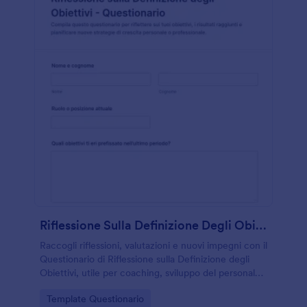
Riflessione Sulla Definizione Degli Obiettivi Questionario
Raccogli riflessioni, valutazioni e nuovi impegni con il
Questionario di Riflessione sulla Definizione degli
Obiettivi, utile per coaching, sviluppo del personale
e percorsi di crescita con Jotform.
Go to Category:
Template Questionario