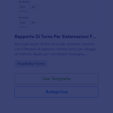
Rapporto Di Turno Per Sistemazioni Form
Raccogli report di fine turno per strutture ricettive
con il Modulo di rapporto cambio turno per alloggio
di Jotform, ideale per coordinare consegne,
segnalazioni e priorità tra reparti e mantenere una
Go to Category:
Hospitality Forms
raccolta dati costante.
Usa Template
Anteprima