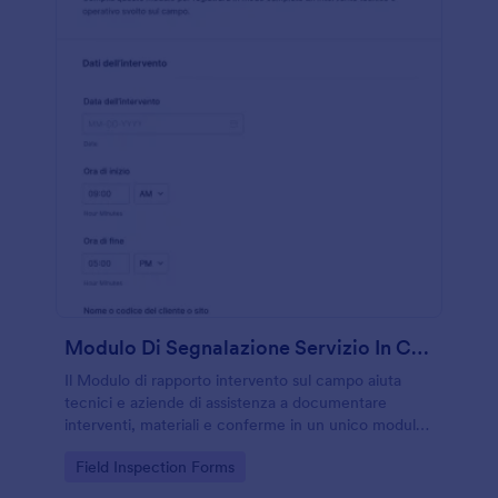
Modulo Di Segnalazione Servizio In Campo
Il Modulo di rapporto intervento sul campo aiuta
tecnici e aziende di assistenza a documentare
interventi, materiali e conferme in un unico modulo
web, semplificando la raccolta dati e la gestione di
Go to Category:
Field Inspection Forms
ogni risposta su Jotform.