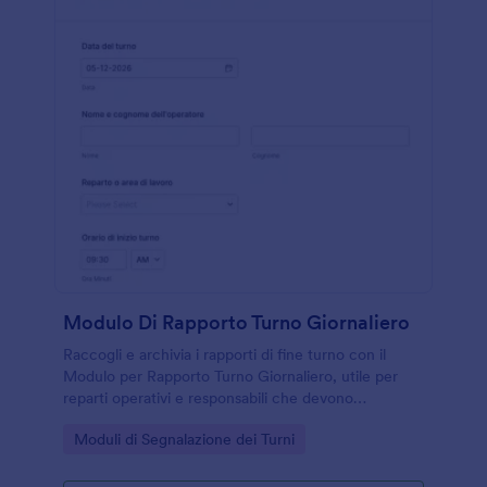
Modulo Di Rapporto Turno Giornaliero
Raccogli e archivia i rapporti di fine turno con il
Modulo per Rapporto Turno Giornaliero, utile per
reparti operativi e responsabili che devono
monitorare attività, criticità e passaggi di consegne
Go to Category:
Moduli di Segnalazione dei Turni
con Jotform.