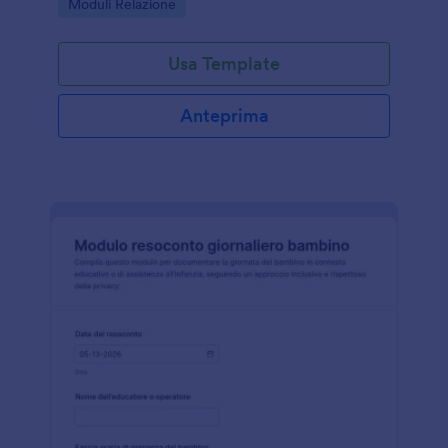
Go to Category:
Moduli Relazione
coerente.
Usa Template
Anteprima