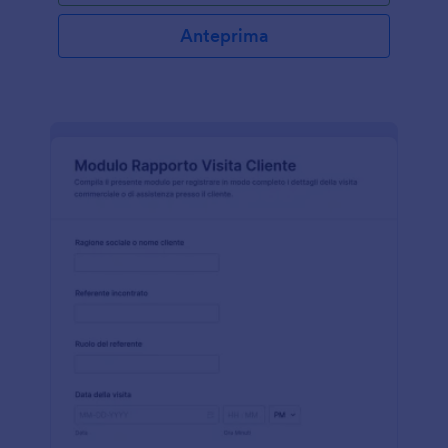
personalizzato utilizzando il nostro Costruttore di
Moduli facile da usare, puoi iniziare a raccogliere
Anteprima
informazioni dai clienti all'istante. Puoi raccogliere
più dettagli aggiungendo più domande e
modificando quelle esistenti. Puoi personalizzare
completamente il design modificando i font, i colori
e gli sfondi. Puoi controllare le funzionalità di
progettazione avanzate e non è richiesta
alcuna capacità di
programmazione per attuare queste
personalizzazioni. Puoi anche scegliere tra le nostre
integrazioni con oltre 100 potenti app per tenere
traccia dei tuoi invii!