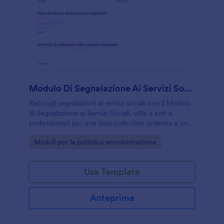
Modulo Di Segnalazione Ai Servizi Sociali
Raccogli segnalazioni ai servizi sociali con il Modulo
di Segnalazione ai Servizi Sociali, utile a enti e
professionisti per una data collection ordinata e una
gestione chiara di ogni risposta.
Go to Category:
Moduli per la pubblica amministrazione
Usa Template
Anteprima