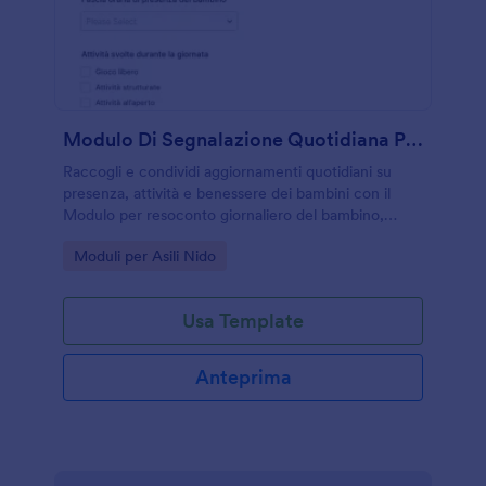
Modulo Di Segnalazione Quotidiana Per Neonati
Raccogli e condividi aggiornamenti quotidiani su
presenza, attività e benessere dei bambini con il
Modulo per resoconto giornaliero del bambino,
ideale per nidi, scuole dell’infanzia e servizi educativi
Go to Category:
Moduli per Asili Nido
che gestiscono la raccolta dati con Jotform.
Usa Template
Anteprima