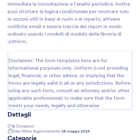
immediata la consultazione e l’analisi periodica. Inoltre
Modulo Per La Polizia Rapporto Sull'incidente
puoi sfruttare la logica condizionale per mostrare solo
le sezioni utili in base al ruolo o al reparto, attivare
Questo modello di rapporto di incidente di polizia
viene utilizzato per fornire alla polizia notifiche su un
notifiche email e tenere traccia dei report in modo
incidente. Utilizzando questo modello, i cittadini
ordinato usando i modelli di modulo della libreria di
possono segnalare l'incidente con le informazioni
Jotform.
Go to Category:
Moduli Relazione
come data e ora in cui si è verificato l'incidente,
luogo dell'incidente, dettagli dell'incidente,
informazioni di contatto.
Disclaimer: The form templates here are for
Usa Template
informational purposes only. Jotform is not providing
legal, financial, or other advice, or implying that the
Anteprima
forms are legally valid in all or any jurisdictions. Before
using any such form, consult an attorney and/or other
applicable professionals to make sure that the form
meets your needs, legally and otherwise.
Dettagli
0
Clonazioni
Data Ultimo Aggiornamento:
28 maggio 2026
Categorie