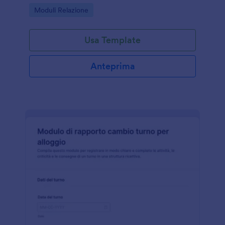
la raccolta dati e la tracciabilità con Jotform.
Go to Category:
Moduli Relazione
Usa Template
Anteprima