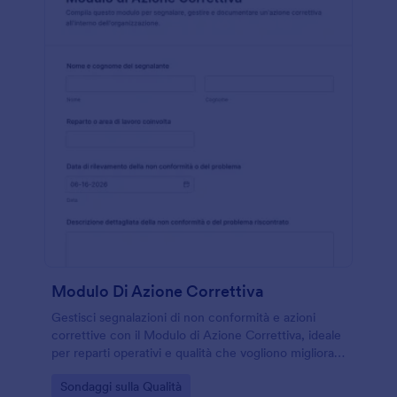
Modulo Di Azione Correttiva
Gestisci segnalazioni di non conformità e azioni
correttive con il Modulo di Azione Correttiva, ideale
per reparti operativi e qualità che vogliono migliorare
la raccolta dati e il monitoraggio degli interventi.
Go to Category:
Sondaggi sulla Qualità