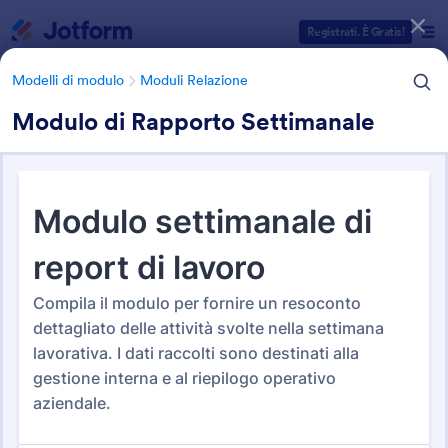
Inizio del dialogo
Registrati. È Gratis!
Modelli di modulo
Moduli Relazione
Modulo di Rapporto Settimanale
Categorie Template Moduli
Modelli di modulo
Moduli Relazione
Template Relazioni
450 Template