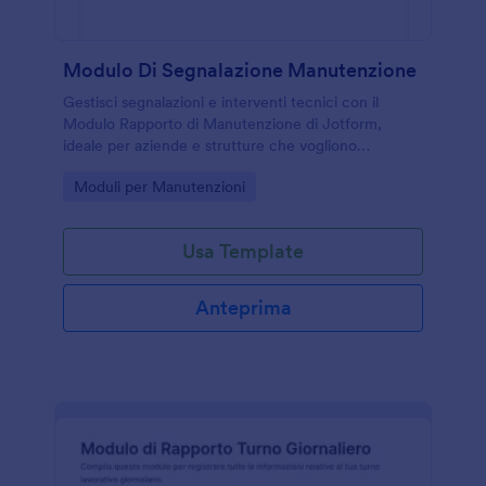
Modulo Di Segnalazione Manutenzione
Gestisci segnalazioni e interventi tecnici con il
Modulo Rapporto di Manutenzione di Jotform,
ideale per aziende e strutture che vogliono
organizzare richieste, priorità e avanzamento lavori
Go to Category:
Moduli per Manutenzioni
in un unico flusso digitale.
Usa Template
Anteprima