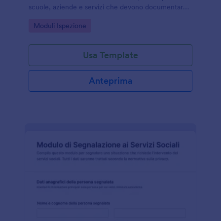
scuole, aziende e servizi che devono documentare
eventi e valutazioni per una raccolta dati ordinata.
Go to Category:
Moduli Ispezione
Usa Template
Anteprima