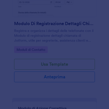
Modulo Di Registrazione Dettagli Chiamata
Registra e organizza i dettagli delle telefonate con il
Modulo di registrazione dettagli chiamata di
Jotform, utile per segreterie, assistenza clienti e
team operativi che vogliono migliorare la raccolta
Go to Category:
Moduli di Contatto
dati e la tracciabilità dei contatti.
Usa Template
Anteprima