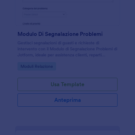
Modulo Di Segnalazione Problemi
Gestisci segnalazioni di guasti e richieste di
intervento con il Modulo di Segnalazione Problemi di
Jotform, ideale per assistenza clienti, reparti
informatici e manutenzione, con raccolta dati
Go to Category:
Moduli Relazione
ordinata e invio del modulo tracciabile.
Usa Template
Anteprima