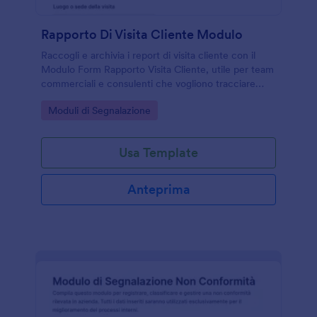
Rapporto Di Visita Cliente Modulo
Raccogli e archivia i report di visita cliente con il
Modulo Form Rapporto Visita Cliente, utile per team
commerciali e consulenti che vogliono tracciare
incontri, esiti e attività successive con Jotform.
Go to Category:
Moduli di Segnalazione
Usa Template
Anteprima