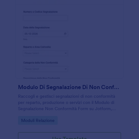
Modulo Di Segnalazione Di Non Conformità
Raccogli e gestisci segnalazioni di non conformità
per reparto, produzione o servizi con il Modulo di
Segnalazione Non Conformità Form su Jotform,
migliorando la data collection e il monitoraggio
Go to Category:
Moduli Relazione
interno delle risposte.
Usa Template