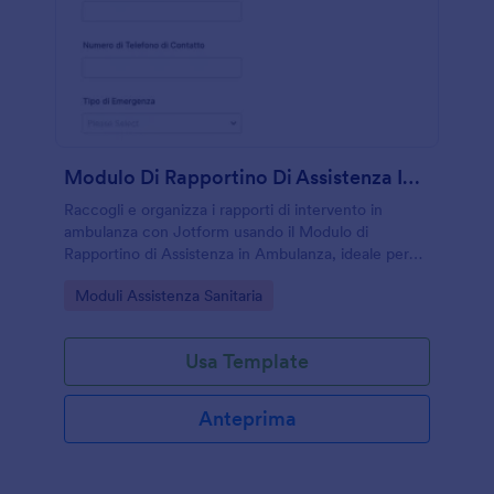
Modulo Di Rapportino Di Assistenza In Ambulanza
Raccogli e organizza i rapporti di intervento in
ambulanza con Jotform usando il Modulo di
Rapportino di Assistenza in Ambulanza, ideale per
servizi di emergenza e strutture sanitarie che
Go to Category:
Moduli Assistenza Sanitaria
gestiscono la raccolta dati e ogni risposta del
modulo.
Usa Template
Anteprima