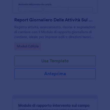
Report Giornaliero Delle Attività Sul Campo
Registra attività, avanzamento, risorse e segnalazioni
di cantiere con il Modulo di rapporto giornaliero di
cantiere, ideale per imprese edili e direzioni lavori
che vogliono una raccolta dati chiara e tracciabile
Go to Category:
Moduli Edilizia
con Jotform.
Usa Template
Anteprima