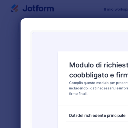
Inizio del dialogo
Il mio worksp
Modelli di
Temp
ORDINA PER
Popolari
13 Templat
LAYOUT DEL
Classico
MODULO
TIPOLOGIA
Moduli Ordine
554
Moduli di Registrazione
461