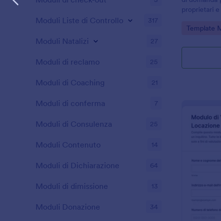
proprietari 
raccogliere 
Moduli Liste di Controllo
317
Go to Cate
Template 
organizzare 
con Jotform
Moduli Natalizi
27
Moduli di reclamo
25
Moduli di Coaching
21
Moduli di conferma
7
Moduli di Consulenza
25
Moduli Contenuto
14
Moduli di Dichiarazione
64
Moduli di dimissione
13
Moduli Donazione
34