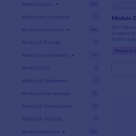
Moduli Lavoro
259
Moduli per Preventivi
2
Raccogli e o
Moduli Valutazione
144
locazione pr
Verifica dell
Moduli di Proroga
5
proprietari, 
Go to Cate
Moduli di 
amministrato
Moduli per Feedback
96
decisioni di 
ordinata.
Moduli HOA
4
Moduli di Halloween
7
Moduli per le vacanze
13
Moduli di Informazione
62
Moduli di richiesta
5
Moduli Ispezione
448