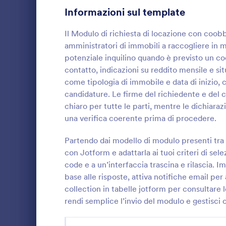
Informazioni sul template
Moduli Domanda Servizi Banking
9
Il Modulo di richiesta di locazione con coobb
Template Modulo Domanda Adesione
9
amministratori di immobili a raccogliere in 
potenziale inquilino quando è previsto un coo
Moduli di Candidatura per il Personale
5
contatto, indicazioni su reddito mensile e sit
come tipologia di immobile e data di inizio, 
Moduli Domanda Sponsorizzazione
5
candidature. Le firme del richiedente e del c
Template Modulo Domanda Adozione Animali Domestici
5
Raccogli ref
chiaro per tutte le parti, mentre le dichiara
uniforme con
una verifica coerente prima di procedere.
Template Modulo Domanda Tirocinio
locativa, uti
4
e agenzie im
Partendo dai modello di modulo presenti tra
Go to Cate
Moduli di 
un inquilino 
Moduli Domanda Affittuario
4
con Jotform e adattarla ai tuoi criteri di s
online con J
code e a un’interfaccia trascina e rilascia. Im
Moduli di Domanda per Borse di Studio
4
base alle risposte, attiva notifiche email per
collection in tabelle jotform per consultare 
Moduli Richiesta Medica
3
rendi semplice l’invio del modulo e gestisci 
Moduli Domanda Scuola
2