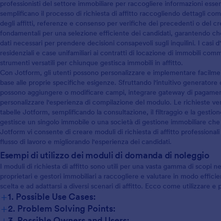
professionisti del settore immobiliare per raccogliere informazioni essenzi
semplificano il processo di richiesta di affitto raccogliendo dettagli come
degli affitti, referenze e consenso per verifiche dei precedenti o del cr
fondamentali per una selezione efficiente dei candidati, garantendo che i
dati necessari per prendere decisioni consapevoli sugli inquilini. I casi d
residenziali e case unifamiliari ai contratti di locazione di immobili co
strumenti versatili per chiunque gestisca immobili in affitto.
Con Jotform, gli utenti possono personalizzare e implementare facilmente
base alle proprie specifiche esigenze. Sfruttando l'intuitivo generatore
possono aggiungere o modificare campi, integrare gateway di pagament
personalizzare l'esperienza di compilazione del modulo. Le richieste 
tabelle Jotform, semplificando la consultazione, il filtraggio e la gestio
gestisce un singolo immobile o una società di gestione immobiliare che 
Jotform vi consente di creare moduli di richiesta di affitto professionali
flusso di lavoro e migliorando l'esperienza dei candidati.
Esempi di utilizzo dei moduli di domanda di noleggio
I moduli di richiesta di affitto sono utili per una vasta gamma di scopi nel
proprietari e gestori immobiliari a raccogliere e valutare in modo efficiente
scelta e ad adattarsi a diversi scenari di affitto. Ecco come utilizzare e 
+
1. Possible Use Cases:
+
2. Problem Solving Points:
+
3. Possible Owners and Users: