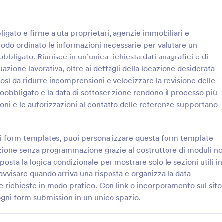
: Modulo Di Referenze Per Locazione
: M
Anteprima
Anteprima
ligato e firme aiuta proprietari, agenzie immobiliari e
modo ordinato le informazioni necessarie per valutare un
bbligato. Riunisce in un’unica richiesta dati anagrafici e di
uazione lavorativa, oltre ai dettagli della locazione desiderata
così da ridurre incomprensioni e velocizzare la revisione delle
Modulo Di Referenze Per Locazione
oobbligato e la data di sottoscrizione rendono il processo più
erenze sulla locazione in modo
Questionario di Candidatura Immo
zioni e le autorizzazioni al contatto delle referenze supportano
 il Modulo di referenza
Modulo per agenzie e proprietari
le per proprietari, amministratori
vogliono gestire la raccolta dati d
mobiliari che vogliono valutare
candidati e organizzare le richies
 i form templates, puoi personalizzare questa form template
gory:
Go to Category:
Gestione Immobiliare
Moduli Immobiliari
e gestire la data collection
unico modello di modulo condivisi
elezione senza programmazione grazie al costruttore di moduli n
otform.
incorporabile con Jotform.
posta la logica condizionale per mostrare solo le sezioni utili in
Usa Template
Usa Template
 avvisare quando arriva una risposta e organizza la data
le richieste in modo pratico. Con link o incorporamento sul sito
ogni form submission in un unico spazio.