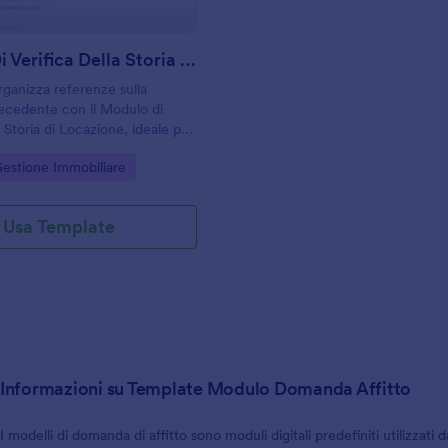
Modulo Di Verifica Della Storia Di Locazione
rganizza referenze sulla
ecedente con il Modulo di
a Storia di Locazione, ideale per
agenzie immobiliari e
gory:
Gestione Immobiliare
ri che vogliono supportare le
affitto con una raccolta dati
Usa Template
Informazioni su Template Modulo Domanda Affitto
I modelli di domanda di affitto sono moduli digitali predefiniti utilizzati 