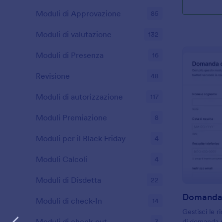
Moduli di Approvazione
85
Moduli di valutazione
132
Moduli di Presenza
16
Revisione
48
Moduli di autorizzazione
117
Moduli Premiazione
8
Moduli per il Black Friday
4
Moduli Calcoli
4
Moduli di Disdetta
22
Moduli di check-In
14
Gestisci le r
Moduli di check-out
3
di domanda p