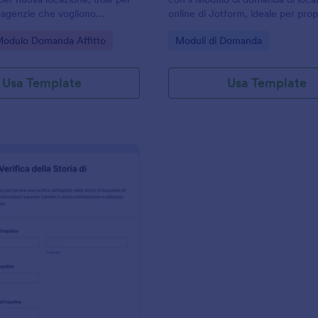
e agenzie che vogliono
online di Jotform, ideale per prop
dati, confrontare candidati e
agenzie immobiliari che vogliono
gory:
Go to Category:
Modulo Domanda Affitto
Moduli di Domanda
le risposte in modo ordinato
velocizzare la raccolta dati e la v
.
dei richiedenti.
Usa Template
Usa Template
: Modulo Di Verifica Della Storia Di Locazione
Anteprima