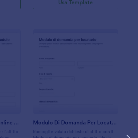
Usa Template
omanda Di Locazione Online Modulo
: Modulo Di Domanda 
Anteprima
Domanda Di Locazione Online Modulo
Modulo Di Domanda Per Locatario
 l’affitto
Raccogli e valuta richieste di affitto con il
zione
Modulo di domanda per locatario, ideale