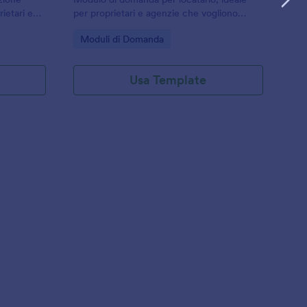
rietari e
per proprietari e agenzie che vogliono
velocizzare la raccolta dati e gestire ogni
Go to Category:
Moduli di Domanda
alutazione
invio del modulo con Jotform.
Usa Template