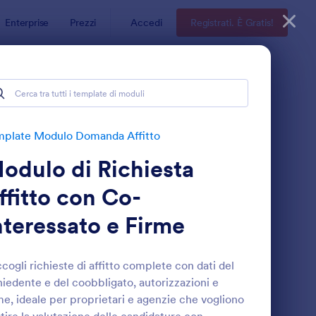
Enterprise
Prezzi
Accedi
Registrati. È Gratis!
tto
mplate Modulo Domanda Affitto
odulo di Richiesta
ffitto con Co-
nteressato e Firme
odulo Di Richiesta Affitto Con Co Interessato E Firme
: Dichiarazione Reddi
Anteprima
cogli richieste di affitto complete con dati del
hiedente e del coobbligato, autorizzazioni e
me, ideale per proprietari e agenzie che vogliono