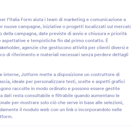
Jotform o generare report automa
Generatore di Report di Jotform! 
: Modulo Di Rimborso Chilometrico
: M
Anteprima
Anteprima
feedback di cui hai bisogno per mi
er l’Italia Form aiuta i team di marketing e comunicazione a
tua attività e aumentare le vendit
r nuove campagne, iniziative o progetti localizzati sul mercat
questo modulo gratuito.
o della campagna, date previste di avvio e chiusura e priorità
re aspettative e tempistiche fin dal primo contatto. È
keholder, agenzie che gestiscono attività per clienti diversi e
Modulo Di Rimborso Chilometrico
Modulo Di Pagamento Pa
co di riferimento e materiali necessari senza perdere dettagli
i Rimborso Chilometrico è un
Il Modulo di Pagamento PayPal ti
he viene consegnato al
di vendere prodotti o servizi onli
bilità per il rimborso delle
usare questo modello di modulo g
re interne, Jotform mette a disposizione un costruttore di
gio. I rimborsi chilometrici
per raccogliere pagamenti
scia, ideale per personalizzare testi, scelte e aspetti grafici
gory:
Go to Category:
sorse Umane
Moduli di Pagamento
tamente effettuati su base
immediatamente. Collega il modul
gono raccolte in modo ordinato e possono essere gestite
 mensile. Questo Modulo di
tuo account PayPal, poi personaliz
ta dati resta consultabile e filtrabile quando aumentano le
lometrico richiede
modello di modulo come
Usa Template
Usa Template
 sui dipendenti, date coperte,
preferisci, inserendo i tuoi prodot
ionale per mostrare solo ciò che serve in base alle selezioni,
hilometraggio, tariffa per
e infine condividi il modulo o inc
idamente il modulo web con un link o incorporandolo nelle
rimborso totale. Il calcolo del
nel tuo sito web per iniziare a ri
otform.
io utilizza lo strumento Tabella
pagamenti. Jotform non applica c
mostra i dati sul chilometraggio
transazione aggiuntivi, quindi pag