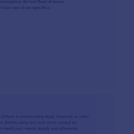
tomazione dei tuoi flussi di lavoro.
l tuo caso d'uso specifico:
otform is not providing legal, financial, or other
ions. Before using any such form, consult an
rm meets your needs, legally and otherwise.