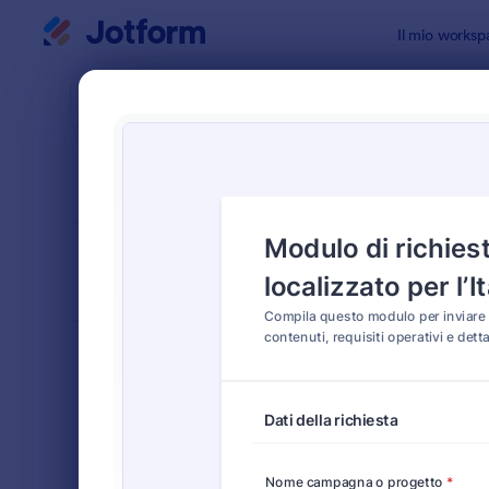
Inizio del dialogo
Il mio worksp
Modelli di
Modu
ORDINA PER
Popolari
12 Templat
LAYOUT DEL
Classico
MODULO
TIPOLOGIA
Moduli Ordine
552
Moduli di Registrazione
460