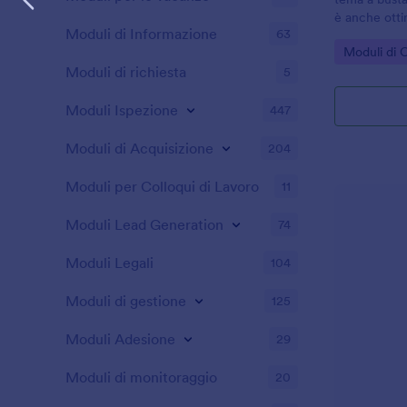
è anche ottim
Moduli di Informazione
63
la soluzione
Go to Cate
Moduli di 
elegante.
Moduli di richiesta
5
Moduli Ispezione
447
Moduli di Acquisizione
204
Moduli per Colloqui di Lavoro
11
Moduli Lead Generation
74
Moduli Legali
104
Moduli di gestione
125
Moduli Adesione
29
Moduli di monitoraggio
20