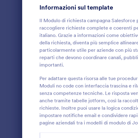
Informazioni sul template
Moduli di Iscrizione
56
Il Modulo di richiesta campagna Salesforce p
Votazione
19
raccogliere richieste complete e coerenti pe
italiano. Grazie a informazioni come obiettiv
Moduli Riassunto
5
della richiesta, diventa più semplice allinea
particolarmente utile per aziende con più sta
Moduli di Approvazione
85
reparti che devono coordinare canali, pubbli
Moduli di valutazione
131
Un Modulo d
importanti.
documento c
Moduli di Presenza
16
reparto conta
Per adattare questa risorsa alle tue procedu
spese di viag
Moduli no code con interfaccia trascina e rila
Go to Cate
Moduli Ri
Revisione
vengono soli
47
senza competenze tecniche. Le risposta ven
bimestrale o
anche tramite tabelle jotform, così la raccol
Rimborso Chi
Moduli di autorizzazione
118
informazioni
richieste. Inoltre puoi usare la logica condiz
calcolo del c
Moduli Premiazione
impostare notifiche email e condividere rap
8
chilometro e 
pagine aziendali tra i modelli di modulo di J
chilometragg
Moduli per il Black Friday
4
di Input che 