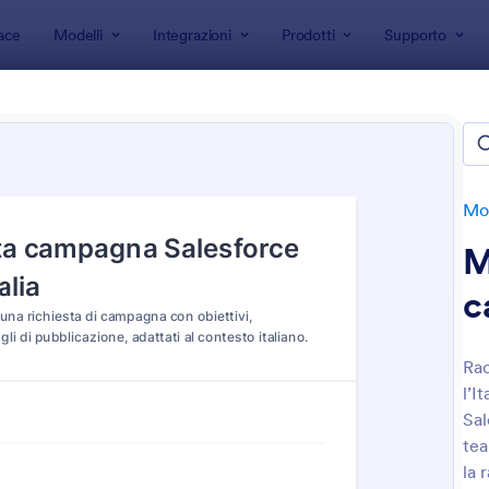
ace
Modelli
Integrazioni
Prodotti
Supporto
 modulo
Moduli Salesforce
li Salesforce
e
Mod
M
c
Rac
l’I
: Modulo Feedback Evento
: Q
Anteprima
Anteprima
Sal
tea
la 