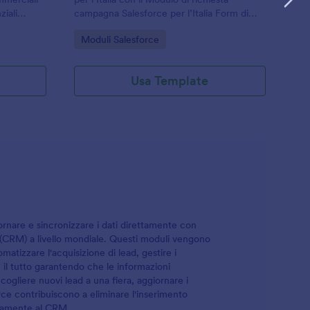
ipanti e
ziali
campagna Salesforce per l’Italia Form di
nto e
Jotform, utile per team marketing e
Go to Category:
Moduli Salesforce
dulo viene
agenzie che vogliono organizzare la
r generare
raccolta dati e gestire ogni risposta in modo
nali e di
chiaro.
Usa Template
raccogliere
do le
ti
tre
sonalizzare
re una sola
ere
ure
Ti basta
e tue
iornare e sincronizzare i dati direttamente con
d.
ti (CRM) a livello mondiale. Questi moduli vengono
omatizzare l'acquisizione di lead, gestire i
a, il tutto garantendo che le informazioni
ccogliere nuovi lead a una fiera, aggiornare i
orce contribuiscono a eliminare l'inserimento
ettamente al CRM.