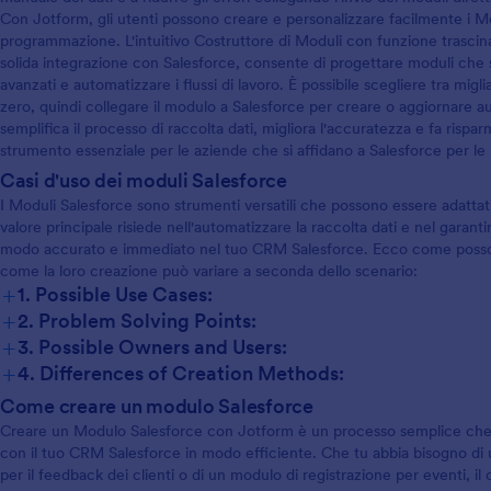
Con Jotform, gli utenti possono creare e personalizzare facilmente i 
programmazione. L'intuitivo Costruttore di Moduli con funzione trascina
solida integrazione con Salesforce, consente di progettare moduli che 
avanzati e automatizzare i flussi di lavoro. È possibile scegliere tra mig
zero, quindi collegare il modulo a Salesforce per creare o aggiornare 
semplifica il processo di raccolta dati, migliora l'accuratezza e fa ris
strumento essenziale per le aziende che si affidano a Salesforce per le 
Casi d'uso dei moduli Salesforce
I Moduli Salesforce sono strumenti versatili che possono essere adattat
valore principale risiede nell'automatizzare la raccolta dati e nel garant
modo accurato e immediato nel tuo CRM Salesforce. Ecco come possono 
come la loro creazione può variare a seconda dello scenario:
+
1. Possible Use Cases:
+
2. Problem Solving Points:
+
3. Possible Owners and Users:
+
4. Differences of Creation Methods:
Come creare un modulo Salesforce
Creare un Modulo Salesforce con Jotform è un processo semplice che ti
con il tuo CRM Salesforce in modo efficiente. Che tu abbia bisogno di 
per il feedback dei clienti o di un modulo di registrazione per eventi, il 