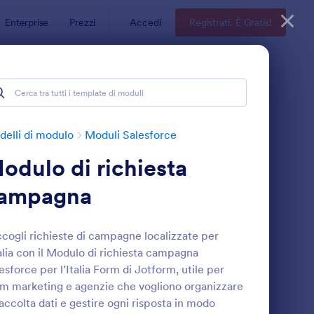
Enterprise
Prezzi
Accedi
Registrati. È Gratis!
elli di modulo
Moduli Salesforce
odulo di richiesta
ampagna
cogli richieste di campagne localizzate per
talia con il Modulo di richiesta campagna
uestionario Di Soddisfazione Del Cliente
: Modulo Di Iscrizion
Anteprima
esforce per l’Italia Form di Jotform, utile per
m marketing e agenzie che vogliono organizzare
raccolta dati e gestire ogni risposta in modo