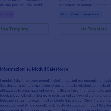
raccogliere le risposte dei partec
izzato per dispositivi mobili. È
per entrare in contatto con poten
sfruttarle al meglio.
 perfetta per un sito web
clienti nel tuo settore di riferime
gory:
Go to Category:
Contatto
Moduli Lead Generation
aumentare le vendite. Questo mo
utilizzato dalle organizzazioni pe
lead e ti fornirà informazioni perso
Usa Template
Usa Template
contatto, oltre alle preferenze di
comunicazione degli utenti.Puoi 
ancora più informazioni arricchen
domande e aggiungendo contenu
informativi sulla tua attività. È inol
possibile inserire il tuo logo e per
font, colori e sfondi senza scrive
riga di codice. Il modulo può ess
Informazioni su Moduli Salesforce
incorporato nel tuo sito web opp
condiviso via email o codice QR. 
compilare il modello, adattarlo all
I moduli Salesforce sono moduli digitali progettati per raccogliere, agg
esigenze e iniziare a generare lea
Salesforce, la piattaforma leader di gestione delle relazioni con i clien
utilizzati dalle organizzazioni per semplificare l'inserimento dei dati, aut
feedback dei clienti, elaborare le registrazioni agli eventi e altro ancor
fluiscano senza interruzioni nell'ambiente Salesforce. Che si tratti di ra
record dei contatti o raccogliere richieste di supporto, i moduli Salesf
manuale dei dati e a ridurre gli errori collegando l'invio dei moduli dir