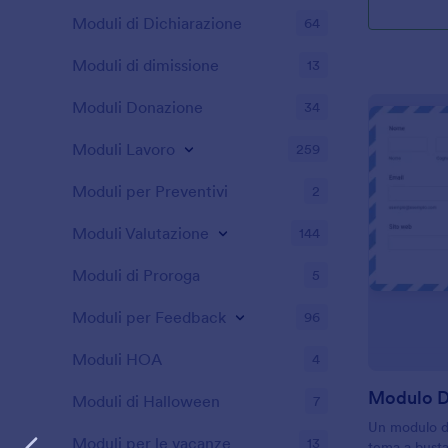
Moduli di Dichiarazione
64
Moduli di dimissione
13
Moduli Donazione
34
Moduli Lavoro
259
Moduli per Preventivi
2
Moduli Valutazione
144
Moduli di Proroga
5
Moduli per Feedback
96
Moduli HOA
4
Moduli di Halloween
7
Un modulo d
Moduli per le vacanze
13
tema a busta