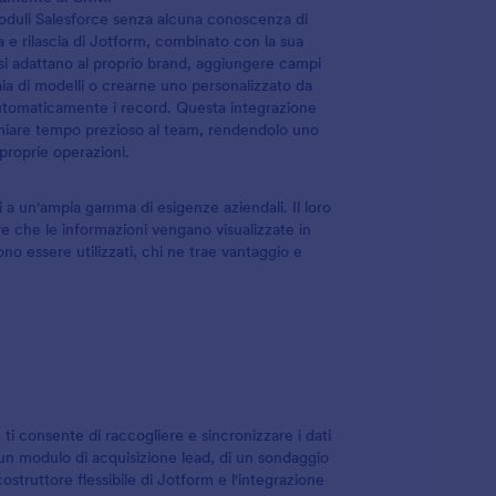
Moduli Salesforce senza alcuna conoscenza di
 e rilascia di Jotform, combinato con la sua
si adattano al proprio brand, aggiungere campi
liaia di modelli o crearne uno personalizzato da
automaticamente i record. Questa integrazione
parmiare tempo prezioso al team, rendendolo uno
proprie operazioni.
i a un'ampia gamma di esigenze aziendali. Il loro
ire che le informazioni vengano visualizzate in
essere utilizzati, chi ne trae vantaggio e
 consente di raccogliere e sincronizzare i dati
un modulo di acquisizione lead, di un sondaggio
costruttore flessibile di Jotform e l'integrazione