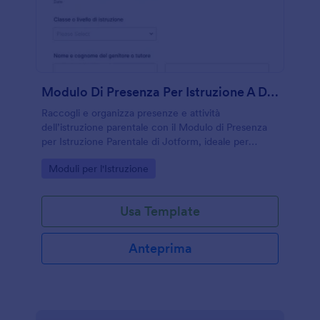
Modulo Di Presenza Per Istruzione A Domicilio
Raccogli e organizza presenze e attività
dell’istruzione parentale con il Modulo di Presenza
per Istruzione Parentale di Jotform, ideale per
famiglie, tutor e associazioni che vogliono una
Go to Category:
Moduli per l'Istruzione
raccolta dati ordinata online.
Usa Template
Anteprima