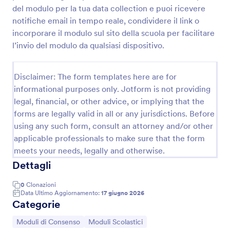
del modulo per la tua data collection e puoi ricevere
Modulo Di Autorizzazione Dei Genitori Per Gita Scolastica
notifiche email in tempo reale, condividere il link o
Raccogli autorizzazioni per gite scolastiche con il
incorporare il modulo sul sito della scuola per facilitare
Modulo di autorizzazione dei genitori per gita
l’invio del modulo da qualsiasi dispositivo.
scolastica di Jotform, utile a scuole e docenti per
gestire consensi e informazioni essenziali in un unico
Go to Category:
Moduli di Consenso
modulo online.
Disclaimer: The form templates here are for
informational purposes only. Jotform is not providing
legal, financial, or other advice, or implying that the
Usa Template
forms are legally valid in all or any jurisdictions. Before
using any such form, consult an attorney and/or other
Anteprima
applicable professionals to make sure that the form
meets your needs, legally and otherwise.
Dettagli
0
Clonazioni
Data Ultimo Aggiornamento:
17 giugno 2026
Categorie
Vai alla Categoria:
Vai alla Categoria:
Moduli di Consenso
Moduli Scolastici