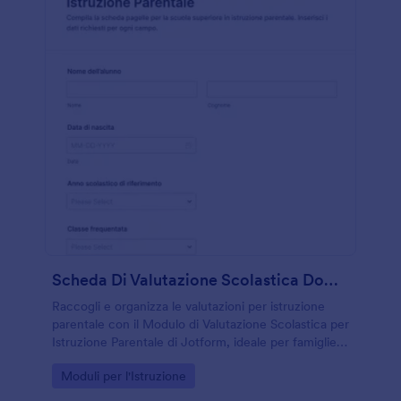
Scheda Di Valutazione Scolastica Domiciliare
Raccogli e organizza le valutazioni per istruzione
parentale con il Modulo di Valutazione Scolastica per
Istruzione Parentale di Jotform, ideale per famiglie e
tutor che vogliono tenere traccia dei risultati
Go to Category:
Moduli per l'Istruzione
durante l’anno.