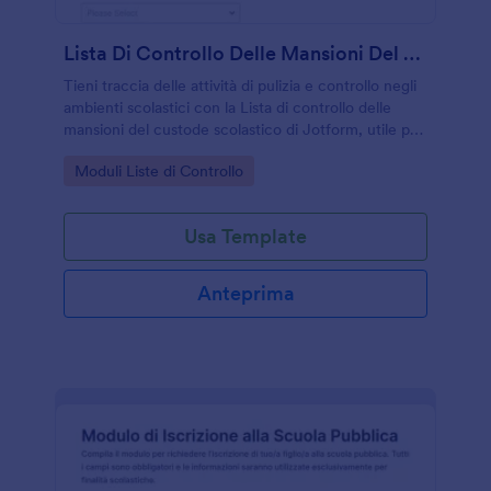
Lista Di Controllo Delle Mansioni Del Custode Scolastico
Tieni traccia delle attività di pulizia e controllo negli
ambienti scolastici con la Lista di controllo delle
mansioni del custode scolastico di Jotform, utile per
coordinare turni, registrare interventi e supportare la
Go to Category:
Moduli Liste di Controllo
raccolta dati interna.
Usa Template
Anteprima