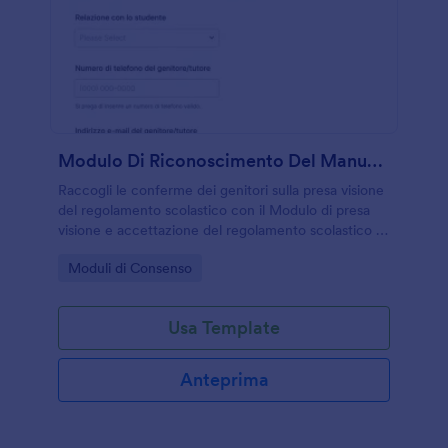
Modulo Di Riconoscimento Del Manuale Per Genitori E Studenti
Raccogli le conferme dei genitori sulla presa visione
del regolamento scolastico con il Modulo di presa
visione e accettazione del regolamento scolastico di
Jotform, ideale per segreterie e istituti che
Go to Category:
Moduli di Consenso
gestiscono comunicazioni e autorizzazioni online.
Usa Template
Anteprima