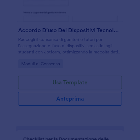
Accordo D’uso Dei Dispositivi Tecnologici Per Studenti Waiver
Raccogli il consenso di genitori o tutori per
l’assegnazione e l’uso di dispositivi scolastici agli
studenti con Jotform, ottimizzando la raccolta dati e
la gestione delle risposte per classi e plessi.
Go to Category:
Moduli di Consenso
Usa Template
Anteprima