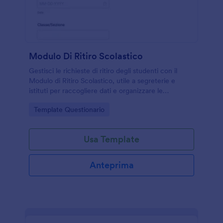
Modulo Di Ritiro Scolastico
Gestisci le richieste di ritiro degli studenti con il
Modulo di Ritiro Scolastico, utile a segreterie e
istituti per raccogliere dati e organizzare le
comunicazioni tramite Jotform con un modello di
Go to Category:
Template Questionario
modulo pronto all’uso.
Usa Template
Anteprima