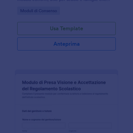
devono gestire consensi e istruzioni in modo
Go to Category:
Moduli di Consenso
ordinato.
Usa Template
Anteprima