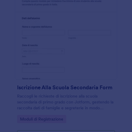
Iscrizione Alla Scuola Secondaria Form
Raccogli le richieste di iscrizione alla scuola
secondaria di primo grado con Jotform, gestendo la
raccolta dati di famiglie e segreterie in modo
ordinato e tracciabile tramite un modello di modulo
Go to Category:
Moduli di Registrazione
pronto all’uso.