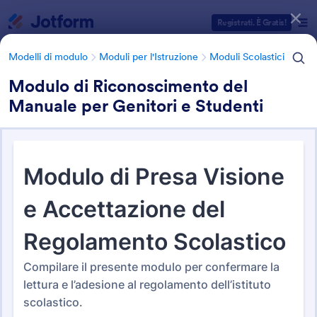
Inizio del dialogo
Registrati. È Gratis!
Modelli di modulo
Moduli per l'Istruzione
Moduli Scolastici
Modulo di Riconoscimento del
Manuale per Genitori e Studenti
Categorie Template Moduli
Modelli di modulo
Moduli per l'Istruzione
Moduli Scolastici
Moduli Scolastici
45 Template