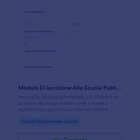
Modulo Di Iscrizione Alla Scuola Pubblica
Raccogli le richieste delle famiglie con il Modulo di
iscrizione alla scuola pubblica, utile a scuole e
segreterie per gestire la raccolta dati online e
organizzare le iscrizioni in modo uniforme.
Go to Category:
Moduli Registrazione Scuola
Usa Template