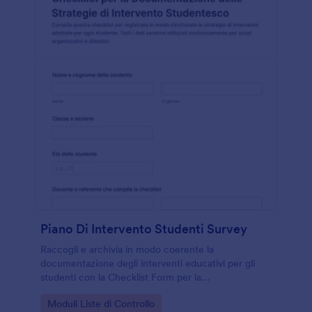
Piano Di Intervento Studenti Survey
Raccogli e archivia in modo coerente la
documentazione degli interventi educativi per gli
studenti con la Checklist Form per la
Documentazione delle Strategie di Intervento
Go to Category:
Moduli Liste di Controllo
Studentesco, utile a docenti, coordinatori e