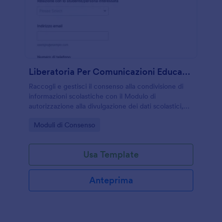
Liberatoria Per Comunicazioni Educative
Raccogli e gestisci il consenso alla condivisione di
informazioni scolastiche con il Modulo di
autorizzazione alla divulgazione dei dati scolastici,
ideale per scuole e famiglie che devono coordinare
Go to Category:
Moduli di Consenso
comunicazioni con destinatari autorizzati.
Usa Template
Anteprima