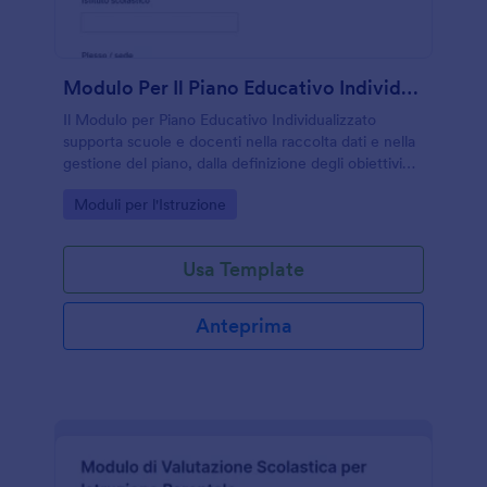
Modulo Per Il Piano Educativo Individualizzato
Il Modulo per Piano Educativo Individualizzato
supporta scuole e docenti nella raccolta dati e nella
gestione del piano, dalla definizione degli obiettivi
fino alla revisione periodica, con un modello di
Go to Category:
Moduli per l'Istruzione
modulo personalizzabile in Jotform.
Usa Template
Anteprima