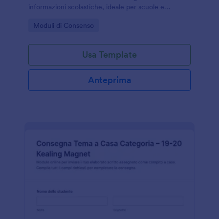
informazioni scolastiche, ideale per scuole e
segreterie che devono raccogliere e archiviare
Go to Category:
Moduli di Consenso
autorizzazioni alla condivisione dei dati degli
studenti.
Usa Template
Anteprima