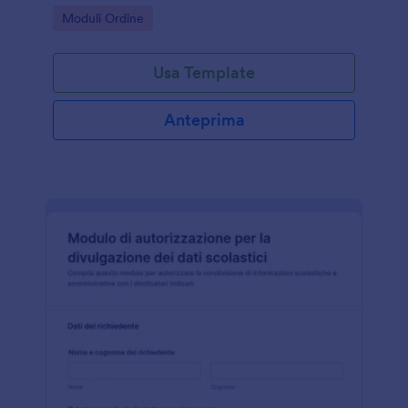
da personalizzare.
Go to Category:
Moduli Ordine
Usa Template
Anteprima