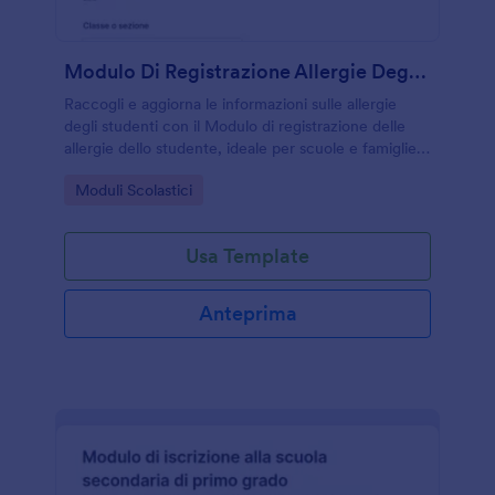
Modulo Di Registrazione Allergie Degli Studenti
Raccogli e aggiorna le informazioni sulle allergie
degli studenti con il Modulo di registrazione delle
allergie dello studente, ideale per scuole e famiglie
che vogliono migliorare la raccolta dati e la gestione
Go to Category:
Moduli Scolastici
delle risposte del modulo.
Usa Template
Anteprima