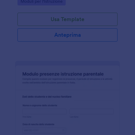
Go to Category:
Moduli per l'Istruzione
ordinato.
Usa Template
Anteprima