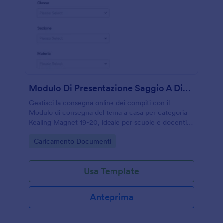
Modulo Di Presentazione Saggio A Distanza Kealing Magnet
Gestisci la consegna online dei compiti con il
Modulo di consegna del tema a casa per categoria
Kealing Magnet 19-20, ideale per scuole e docenti
che vogliono raccogliere elaborati e confermare la
Go to Category:
Caricamento Documenti
ricezione in modo ordinato.
Usa Template
Anteprima