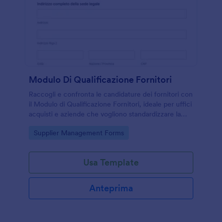
Modulo Di Qualificazione Fornitori
Raccogli e confronta le candidature dei fornitori con
il Modulo di Qualificazione Fornitori, ideale per uffici
acquisti e aziende che vogliono standardizzare la
data collection e gestire ogni risposta in modo
Go to Category:
Supplier Management Forms
ordinato.
Usa Template
Anteprima