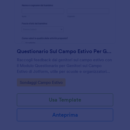
Questionario Sul Campo Estivo Per Genitori
Raccogli feedback dai genitori sul campo estivo con
il Modulo Questionario per Genitori sul Campo
Estivo di Jotform, utile per scuole e organizzatori
che vogliono migliorare attività, comunicazione e
Go to Category:
Sondaggi Campo Estivo
esperienza complessiva.
Usa Template
Anteprima