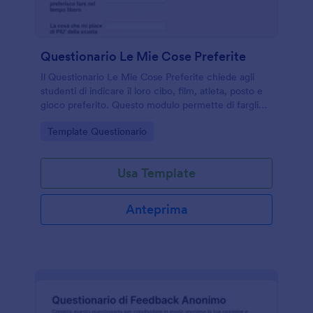
Questionario Le Mie Cose Preferite
Il Questionario Le Mie Cose Preferite chiede agli
studenti di indicare il loro cibo, film, atleta, posto e
gioco preferito. Questo modulo permette di fargli
capire i loro interessi, avviarli verso l'autoriflessione e
Go to Category:
Template Questionario
le scelte future. È possibile aggiungere altre
domande e personalizzare il modello con immagini,
colori, caratteri o semplicemente creare il proprio
Usa Template
questionario online personalizzato!
Anteprima