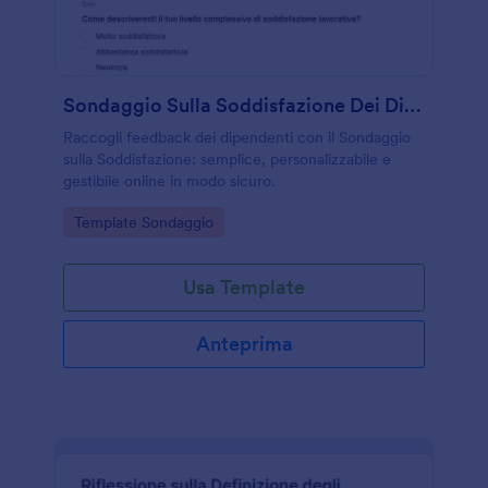
Sondaggio Sulla Soddisfazione Dei Dipendenti
Raccogli feedback dei dipendenti con il Sondaggio
sulla Soddisfazione: semplice, personalizzabile e
gestibile online in modo sicuro.
Go to Category:
Template Sondaggio
Usa Template
Anteprima