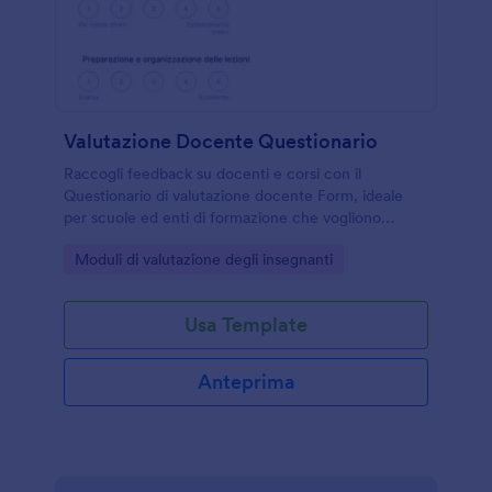
Valutazione Docente Questionario
Raccogli feedback su docenti e corsi con il
Questionario di valutazione docente Form, ideale
per scuole ed enti di formazione che vogliono
migliorare la qualità delle lezioni con Jotform e la
Go to Category:
Moduli di valutazione degli insegnanti
data collection online.
Usa Template
Anteprima