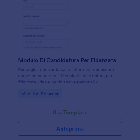
Modulo Di Candidatura Per Fidanzata
Raccogli e confronta candidature per conoscere
nuove persone con il Modulo di candidatura per
fidanzata, ideale per iniziative personali o
community sociali che vogliono gestire la raccolta
Go to Category:
Moduli di Domanda
dati e ogni invio del modulo con Jotform.
Usa Template
Anteprima