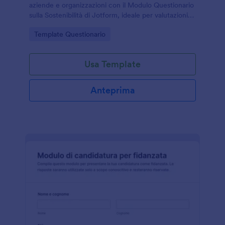
aziende e organizzazioni con il Modulo Questionario
sulla Sostenibilità di Jotform, ideale per valutazioni
interne, audit di filiera e iniziative di miglioramento
Go to Category:
Template Questionario
basate sulla raccolta dati.
Usa Template
Anteprima