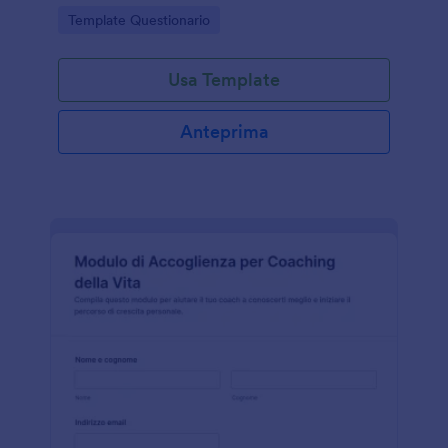
la raccolta dati e gestire ogni invio del modulo con
Go to Category:
Template Questionario
Jotform.
Usa Template
Anteprima