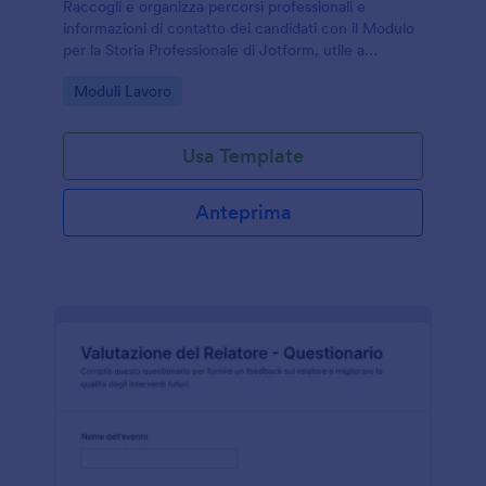
Raccogli e organizza percorsi professionali e
informazioni di contatto dei candidati con il Modulo
per la Storia Professionale di Jotform, utile a
aziende, agenzie e enti di formazione per la raccolta
Go to Category:
Moduli Lavoro
dati online.
Usa Template
Anteprima