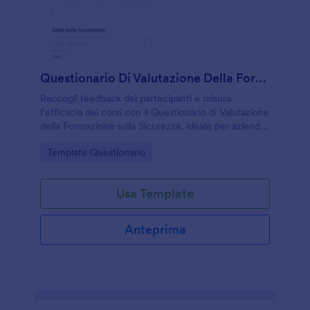
Questionario Di Valutazione Della Formazione Sulla Sicurezza
Raccogli feedback dei partecipanti e misura
l’efficacia dei corsi con il Questionario di Valutazione
della Formazione sulla Sicurezza, ideale per aziende
e formatori che vogliono migliorare la raccolta dati
Go to Category:
Template Questionario
dopo ogni sessione.
Usa Template
Anteprima