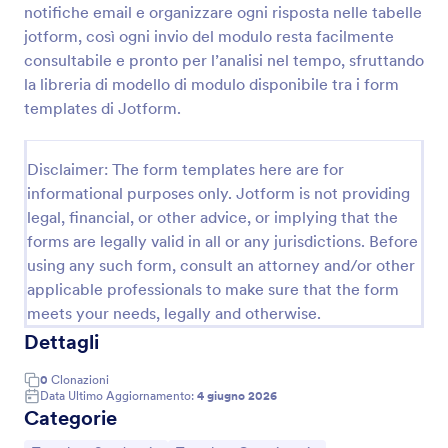
notifiche email e organizzare ogni risposta nelle tabelle
jotform, così ogni invio del modulo resta facilmente
consultabile e pronto per l’analisi nel tempo, sfruttando
Questionario Di Soddisfazione Del Cliente
la libreria di modello di modulo disponibile tra i form
Un questionario di soddisfazione del cliente è
templates di Jotform.
utilizzato dalle aziende per scoprire cosa pensano i
clienti dei loro prodotti o servizi. Qualunque sia il
tipo di attività che gestisci, puoi raccogliere i dati
Disclaimer: The form templates here are for
Go to Category:
Template Questionario
utili per migliorare la tua azienda con un
informational purposes only. Jotform is not providing
Questionario di Soddisfazione del Cliente online
gratuito! Dopo aver personalizzato il modello con le
legal, financial, or other advice, or implying that the
Usa Template
tue domande e il tuo brand, puoi condividere il
forms are legally valid in all or any jurisdictions. Before
modulo tramite link o incorporarlo nel tuo sito web
using any such form, consult an attorney and/or other
per iniziare subito a raccogliere risposte.Oltre a
Anteprima
applicable professionals to make sure that the form
modificare le domande del questionario, puoi anche
meets your needs, legally and otherwise.
aggiungere facilmente il logo della tua azienda,
cambiare i caratteri e i colori, e collegare il modulo a
Dettagli
oltre 80 app, tra cui Google Drive, Dropbox e molte
altre. Puoi persino analizzare i risultati con Tabelle
0
Clonazioni
Jotform o generare report automatici con il
Data Ultimo Aggiornamento:
4 giugno 2026
Categorie
Generatore di Report di Jotform! Raccogli i
feedback di cui hai bisogno per migliorare la tua