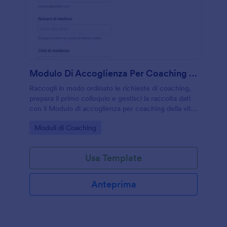
Modulo Di Accoglienza Per Coaching Della Vita
Raccogli in modo ordinato le richieste di coaching,
prepara il primo colloquio e gestisci la raccolta dati
con il Modulo di accoglienza per coaching della vita,
ideale per coach e professionisti del benessere che
Go to Category:
Moduli di Coaching
lavorano online o in studio.
Usa Template
Anteprima