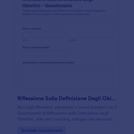
Riflessione Sulla Definizione Degli Obiettivi Questionario
Raccogli riflessioni, valutazioni e nuovi impegni con il
Questionario di Riflessione sulla Definizione degli
Obiettivi, utile per coaching, sviluppo del personale
e percorsi di crescita con Jotform.
Go to Category:
Template Questionario