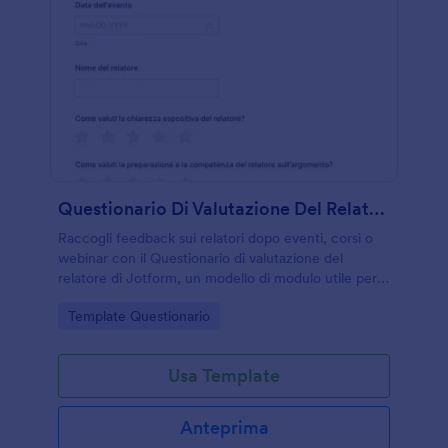
Questionario Di Valutazione Del Relatore
Raccogli feedback sui relatori dopo eventi, corsi o
webinar con il Questionario di valutazione del
relatore di Jotform, un modello di modulo utile per
misurare qualità percepita e migliorare le prossime
Go to Category:
Template Questionario
presentazioni.
Usa Template
Anteprima