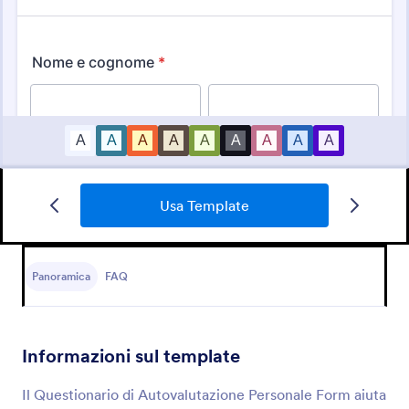
Usa Template
Questionario Consulenza Personal Training
Panoramica
FAQ
Ottimizza le tue consulenze fitness con il
Questionario Personal Training: obiettivi chiari e
allenamenti più sicuri.
Informazioni sul template
Go to Category:
Template Questionario
Il Questionario di Autovalutazione Personale Form aiuta
Usa Template