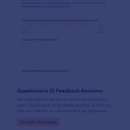
Questionario Di Feedback Anonimo
Raccogli opinioni sincere su servizi ed esperienze
con il Questionario di feedback anonimo di Jotform,
utile per aziende, scuole ed eventi per migliorare
comunicazione, tempi di risposta e qualità percepita
Go to Category:
Template Sondaggio
tramite raccolta dati online.