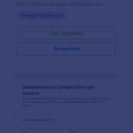
Nido di Jotform, ideale per nidi d’infanzia che
vogliono migliorare comunicazione, ambienti e
Go to Category:
Template Questionario
attività educative.
Usa Template
Anteprima