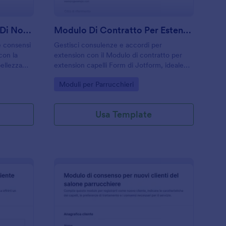
Modulo Di Dichiarazione Di Non Allergia Per Salone Di Bellezza
Modulo Di Contratto Per Estensioni Capelli
e consensi
Gestisci consulenze e accordi per
con la
extension con il Modulo di contratto per
bellezza
extension capelli Form di Jotform, ideale
, spa e
per saloni e professioniste che vogliono
Go to Category:
Moduli per Parrucchieri
organizzare appuntamenti e raccolta dati in
un’unica esperienza online.
Usa Template