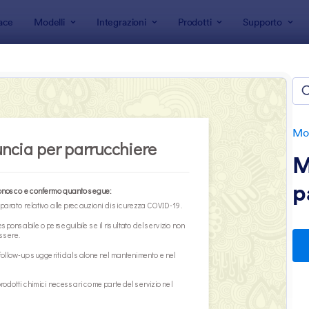
ace
Modelli
Integrazioni
Prodotti
Supporto
 modulo
i per Saloni
te
Mod
M
p
: Questionario Cliente Del Parrucchiere
: M
Anteprima
Anteprima