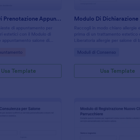
Modulo Di Prenotazione Appuntamento Salone
hieste di appuntamento per
Raccogli in modo chiaro allergie 
ri estetici con il Modulo di
prima di un trattamento estetico 
e appuntamento salone di
Liberatoria allergie per salone di 
le per organizzare agenda,
Form di Jotform, ideale per saloni
gory:
Go to Category:
puntamento
Moduli di Consenso
i clienti e data collection da
professionisti del benessere.
ndivisibile.
Usa Template
Usa Template