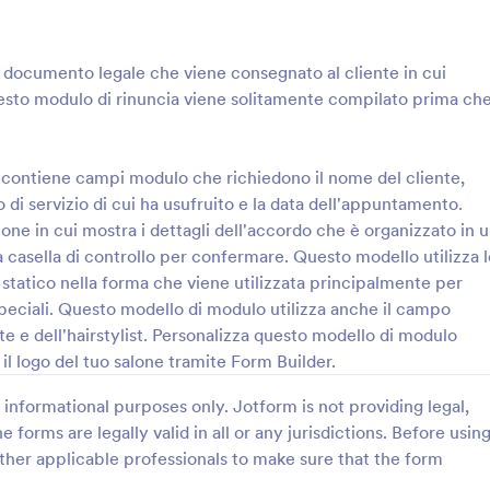
: Modulo Di Rinuncia Per Parrucchiere
: M
Anteprima
Anteprima
 documento legale che viene consegnato al cliente in cui
 Questo modulo di rinuncia viene solitamente compilato prima ch
 contiene campi modulo che richiedono il nome del cliente,
Modulo Di Rinuncia Per Parrucchiere
ipo di servizio di cui ha usufruito e la data dell'appuntamento.
 rinuncia per parrucchiere è
Se ti occupi di consulenza per la 
ne in cui mostra i dettagli dell'accordo che è organizzato in 
o legale che viene
pelle, puoi utilizzare questo Mod
la casella di controllo per confermare. Questo modello utilizza 
l cliente in cui mostra
Consulto sulla Cura della Pelle pe
 statico nella forma che viene utilizzata principalmente per
 il salone e il cliente. Questo
appuntamento per un controllo. 
speciali. Questo modello di modulo utilizza anche il campo
gory:
Go to Category:
 Saloni
Moduli per Saloni
nuncia viene solitamente
template di modulo per la consul
nte e dell'hairstylist. Personalizza questo modello di modulo
ma che il salone fornisca il
viso, consente di raccogliere info
esto modulo di rinuncia per
contatto, informazioni sulla pelle
l logo del tuo salone tramite Form Builder.
Usa Template
Usa Template
e contiene campi modulo che
definire gli obiettivi da adottare p
 nome del cliente, l'indirizzo e-
prendersi cura della pelle, le sfide
informational purposes only. Jotform is not providing legal,
o di telefono, il tipo di servizio
cura della pelle, i prodotti per la 
e forms are legally valid in all or any jurisdictions. Before usin
fruito e la data
pelle utilizzati dal cliente, le info
ther applicable professionals to make sure that the form
amento. Questo modulo di
sullo stato di salute come malattie