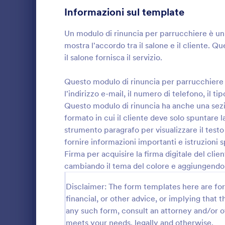
Informazioni sul template
Moduli di Gioco
9
Un modulo di rinuncia per parrucchiere è un
Moduli Assistenza Sanitaria
754
mostra l'accordo tra il salone e il cliente.
Moduli Risorse Umane
il salone fornisca il servizio.
637
Moduli IT
151
Questo modulo di rinuncia per parrucchiere
l'indirizzo e-mail, il numero di telefono, il t
Moduli Assicurazione
40
Un modulo di
Questo modulo di rinuncia ha anche una sezio
un document
formato in cui il cliente deve solo spuntare 
Moduli di Produzione
9
consegnato a
strumento paragrafo per visualizzare il testo
l'accordo tra
Moduli Marketing
fornire informazioni importanti e istruzioni 
46
Go to Cate
Moduli per
modulo di ri
Firma per acquisire la firma digitale del clie
compilato pri
Moduli Fotografia
52
servizio. Qu
cambiando il tema del colore e aggiungendo i
parrucchier
Moduli per la pubblica amministrazione
61
richiedono il
Disclaimer: The form templates here are for 
mail, il numer
financial, or other advice, or implying that th
Moduli Immobiliari
178
di cui ha usu
any such form, consult an attorney and/or o
dell'appunt
meets your needs, legally and otherwise.