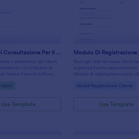
: Modulo Di Consultazione Per Il Salone
: M
Anteprima
Anteprima
Modulo Di Consultazione Per Il Salone
ieste e preferenze dei clienti
Raccogli i dati dei nuovi clienti d
consulenza con il Modulo di
organizza il primo appuntamento 
per Salone Form di Jotform,
Modulo di registrazione nuovo cl
loni, spa e centri estetici che
parrucchiere di Jotform, ideale p
gory:
Go to Category:
 Saloni
Moduli Registrazione Cliente
anizzare appuntamenti e
parrucchieri e barber shop che v
.
velocizzare la raccolta dati.
Usa Template
Usa Template