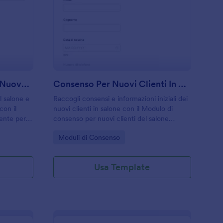
odulo Di Registrazione Nuovo Cliente Parrucchiere
: Consenso Per Nuovi 
Anteprima
Modulo Di Registrazione Nuovo Cliente Parrucchiere
Consenso Per Nuovi Clienti In Salone Di Parrucchieri
el salone e
Raccogli consensi e informazioni iniziali dei
con il
nuovi clienti in salone con il Modulo di
iente per
consenso per nuovi clienti del salone
er
parrucchiere di Jotform, utile per una
Go to Category:
Moduli di Consenso
ogliono
consulenza più accurata e una raccolta dati
ordinata.
Usa Template