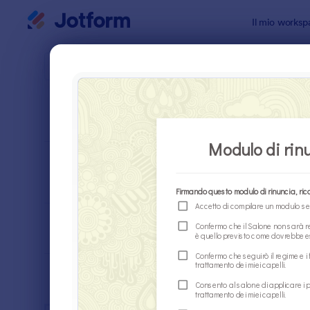
Inizio del dialogo
Il mio worksp
Modelli di
Modul
ORDINA PER
Popolari
147 Templa
LAYOUT DEL
Classico
MODULO
TIPOLOGIA
SETTORI