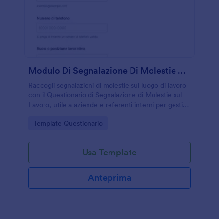
Modulo Di Segnalazione Di Molestie Sessuali
Raccogli segnalazioni di molestie sul luogo di lavoro
con il Questionario di Segnalazione di Molestie sul
Lavoro, utile a aziende e referenti interni per gestire
la raccolta dati e organizzare le risposte ricevute.
Go to Category:
Template Questionario
Usa Template
Anteprima