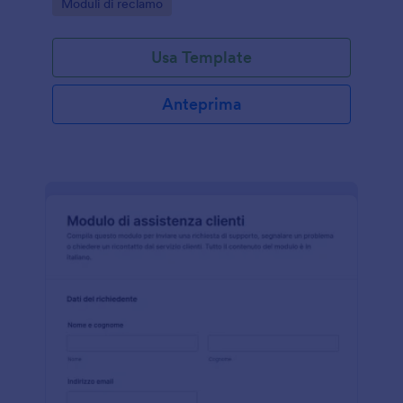
Go to Category:
Moduli di reclamo
modo ordinato con Jotform.
Usa Template
Anteprima