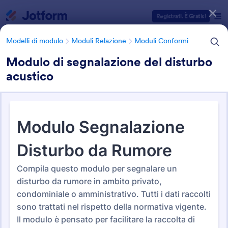
Inizio del dialogo
Registrati. È Gratis!
Modelli di modulo
Moduli Relazione
Moduli Conformi
Modulo di segnalazione del disturbo
acustico
Categorie Template Moduli
Modelli di modulo
Moduli Relazione
Moduli Conformi
Moduli Conformi
56 Template