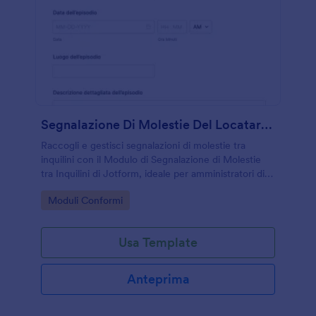
Segnalazione Di Molestie Del Locatario Form
Raccogli e gestisci segnalazioni di molestie tra
inquilini con il Modulo di Segnalazione di Molestie
tra Inquilini di Jotform, ideale per amministratori di
condominio e property manager che devono
Go to Category:
Moduli Conformi
organizzare la raccolta dati online.
Usa Template
Anteprima