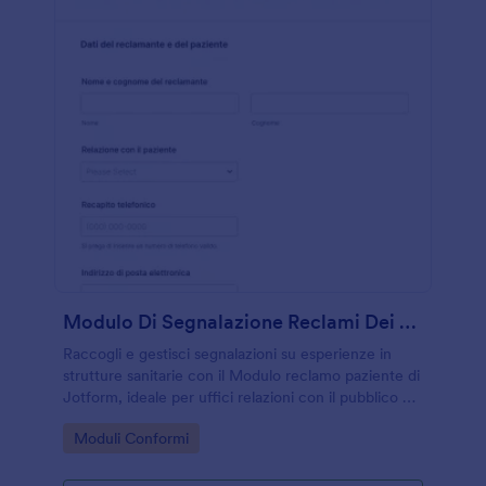
Modulo Di Segnalazione Reclami Dei Pazienti
Raccogli e gestisci segnalazioni su esperienze in
strutture sanitarie con il Modulo reclamo paziente di
Jotform, ideale per uffici relazioni con il pubblico e
team di assistenza che vogliono migliorare la
Go to Category:
Moduli Conformi
raccolta dati e il follow-up.