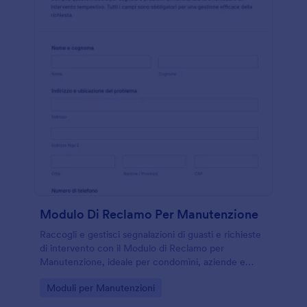
Modulo Di Reclamo Per Manutenzione
Raccogli e gestisci segnalazioni di guasti e richieste
di intervento con il Modulo di Reclamo per
Manutenzione, ideale per condomìni, aziende e
strutture ricettive che vogliono velocizzare la data
Go to Category:
Moduli per Manutenzioni
collection con Jotform.