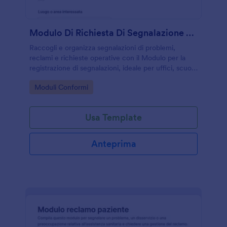
Modulo Di Richiesta Di Segnalazione Problemi
Raccogli e organizza segnalazioni di problemi,
reclami e richieste operative con il Modulo per la
registrazione di segnalazioni, ideale per uffici, scuole
e organizzazioni che vogliono migliorare la raccolta
Go to Category:
Moduli Conformi
dati e la gestione delle risposte.
Usa Template
Anteprima