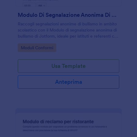
Modulo Di Segnalazione Anonima Di Bullismo
Raccogli segnalazioni anonime di bullismo in ambito
scolastico con il Modulo di segnalazione anonima di
bullismo di Jotform, ideale per istituti e referenti che
vogliono organizzare la raccolta dati e gestire le
Go to Category:
Moduli Conformi
risposte in modo ordinato.
Usa Template
Anteprima