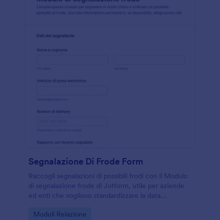
Segnalazione Di Frode Form
Raccogli segnalazioni di possibili frodi con il Modulo
di segnalazione frode di Jotform, utile per aziende
ed enti che vogliono standardizzare la data
collection, centralizzare le risposta e gestire le form
Go to Category:
Moduli Relazione
submission in modo ordinato.