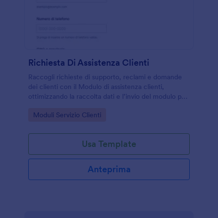
Richiesta Di Assistenza Clienti
Raccogli richieste di supporto, reclami e domande
dei clienti con il Modulo di assistenza clienti,
ottimizzando la raccolta dati e l’invio del modulo per
team di assistenza, e-commerce e servizi.
Go to Category:
Moduli Servizio Clienti
Usa Template
Anteprima