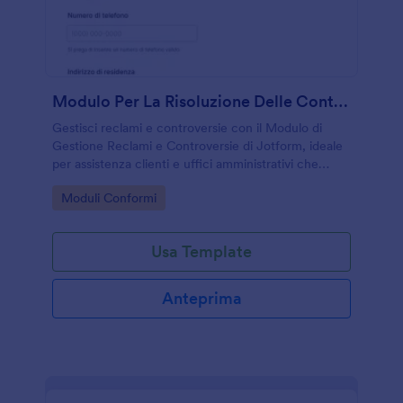
Modulo Per La Risoluzione Delle Controversie
Gestisci reclami e controversie con il Modulo di
Gestione Reclami e Controversie di Jotform, ideale
per assistenza clienti e uffici amministrativi che
vogliono centralizzare la raccolta dati e le risposte in
Go to Category:
Moduli Conformi
un unico flusso.
Usa Template
Anteprima