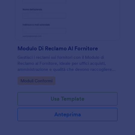
Modulo Di Reclamo Al Fornitore
Gestisci i reclami sui fornitori con il Modulo di
Reclamo al Fornitore, ideale per uffici acquisti,
amministrazione e qualità che devono raccogliere
segnalazioni, allegati e data collection in un unico
Go to Category:
Moduli Conformi
flusso su Jotform.
Usa Template
Anteprima