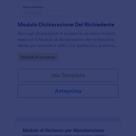
Modulo Dichiarazione Del Richiedente
Raccogli dichiarazioni e reclami in un unico modulo
web con il Modulo di dichiarazione del reclamante,
ideale per aziende e uffici che gestiscono pratiche,
allegati e raccolta dati con Jotform.
Go to Category:
Moduli di reclamo
Usa Template
Anteprima