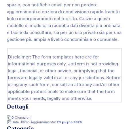
spazio, con notifiche email per non perdere
Modulo Di Reclamo Hotel
aggiornamenti e opzioni di condivisione rapide tramite
Raccogli e gestisci le segnalazioni degli ospiti con
link o incorporamento nel tuo sito. Grazie a questi
Modulo di reclamo alberghiero, ideale per hotel e
modello di modulo, la raccolta dati diventa più ordinata
strutture ricettive che vogliono centralizzare la data
e facile da consultare, sia per un uso privato sia per una
collection e organizzare ogni form submission con
gestione più ampia a livello condominiale o comunale.
Go to Category:
Moduli Conformi
Jotform.
Disclaimer: The form templates here are for
Usa Template
informational purposes only. Jotform is not providing
legal, financial, or other advice, or implying that the
Anteprima
forms are legally valid in all or any jurisdictions. Before
using any such form, consult an attorney and/or other
applicable professionals to make sure that the form
meets your needs, legally and otherwise.
Dettagli
0
Clonazioni
Data Ultimo Aggiornamento:
29 giugno 2026
Categorie