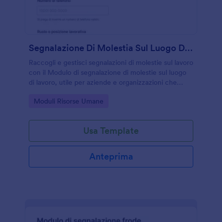
Segnalazione Di Molestia Sul Luogo Di Lavoro Modulo
Raccogli e gestisci segnalazioni di molestie sul lavoro
con il Modulo di segnalazione di molestie sul luogo
di lavoro, utile per aziende e organizzazioni che
vogliono centralizzare la raccolta dati e le risposte in
Go to Category:
Moduli Risorse Umane
Jotform.
Usa Template
Anteprima