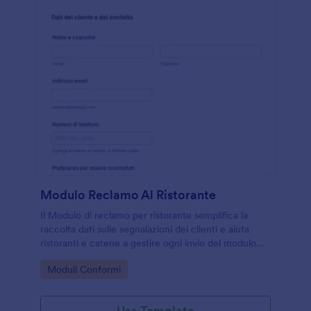
Modulo Reclamo Al Ristorante
Il Modulo di reclamo per ristorante semplifica la
raccolta dati sulle segnalazioni dei clienti e aiuta
ristoranti e catene a gestire ogni invio del modulo
con Jotform, dal primo contatto alla risoluzione
Go to Category:
Moduli Conformi
richiesta.
Usa Template