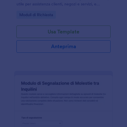
utile per assistenza clienti, negozi e servizi, e
ottimizzato per una raccolta dati ordinata in
Go to Category:
Moduli di Richiesta
Jotform.
Usa Template
Anteprima