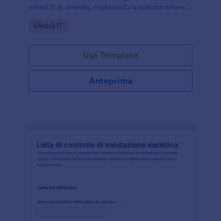
eventi IT in azienda, migliorando la comunicazione
interna e la tracciabilità di ogni invio del modulo con
Go to Category:
Moduli IT
Jotform.
Usa Template
Anteprima