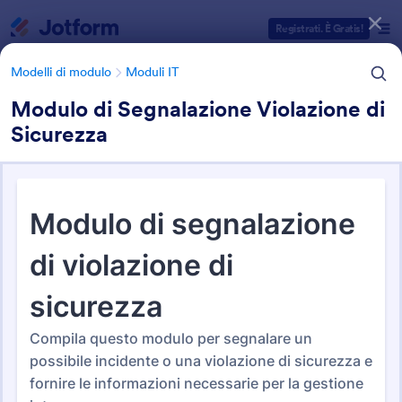
Inizio del dialogo
Registrati. È Gratis!
Modelli di modulo
Moduli IT
Modulo di Segnalazione Violazione di
Sicurezza
Categorie Template Moduli
Modelli di modulo
Moduli IT
Moduli IT
152 Template