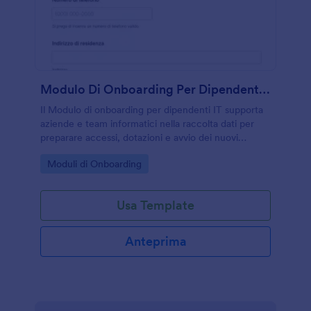
Modulo Di Onboarding Per Dipendenti IT
Il Modulo di onboarding per dipendenti IT supporta
aziende e team informatici nella raccolta dati per
preparare accessi, dotazioni e avvio dei nuovi
assunti, centralizzando ogni invio del modulo in
Go to Category:
Moduli di Onboarding
Jotform.
Usa Template
Anteprima