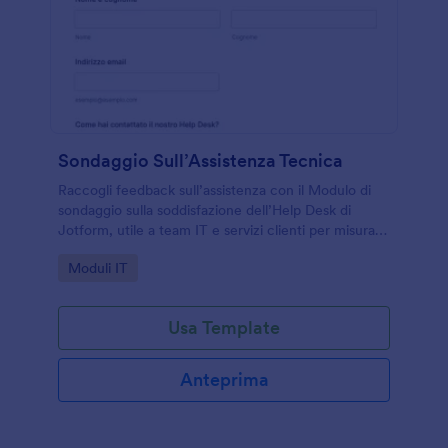
Sondaggio Sull’Assistenza Tecnica
Raccogli feedback sull’assistenza con il Modulo di
sondaggio sulla soddisfazione dell’Help Desk di
Jotform, utile a team IT e servizi clienti per misurare
l’esperienza e individuare miglioramenti nella
Go to Category:
Moduli IT
raccolta dati.
Usa Template
Anteprima