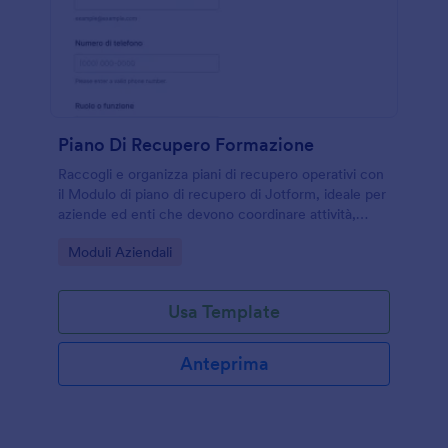
Piano Di Recupero Formazione
Raccogli e organizza piani di recupero operativi con
il Modulo di piano di recupero di Jotform, ideale per
aziende ed enti che devono coordinare attività,
priorità e avanzamenti per una raccolta dati ordinata.
Go to Category:
Moduli Aziendali
Usa Template
Anteprima