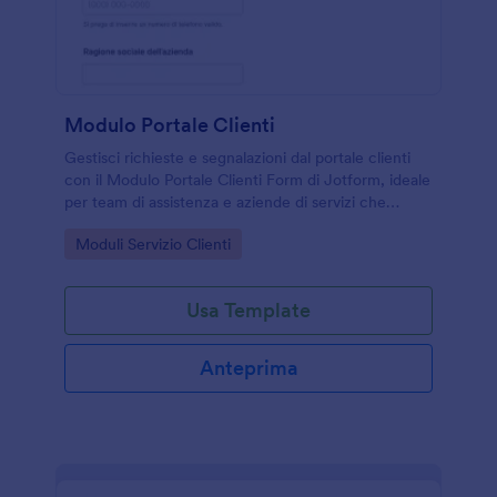
Modulo Portale Clienti
Gestisci richieste e segnalazioni dal portale clienti
con il Modulo Portale Clienti Form di Jotform, ideale
per team di assistenza e aziende di servizi che
vogliono organizzare la raccolta dati e ogni invio del
Go to Category:
Moduli Servizio Clienti
modulo.
Usa Template
Anteprima