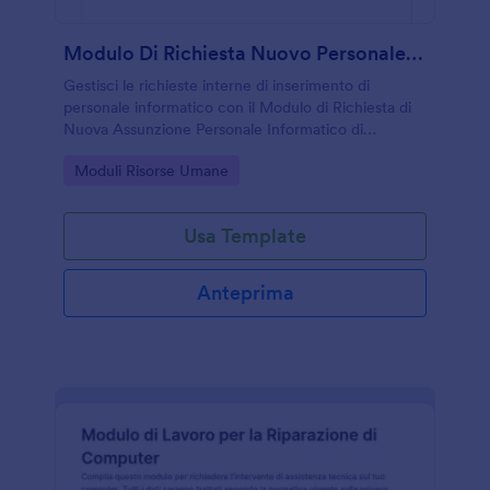
Modulo Di Richiesta Nuovo Personale IT
Gestisci le richieste interne di inserimento di
personale informatico con il Modulo di Richiesta di
Nuova Assunzione Personale Informatico di
Jotform, utile a reparti e uffici del personale per
Go to Category:
Moduli Risorse Umane
organizzare la raccolta dati in modo coerente.
Usa Template
Anteprima