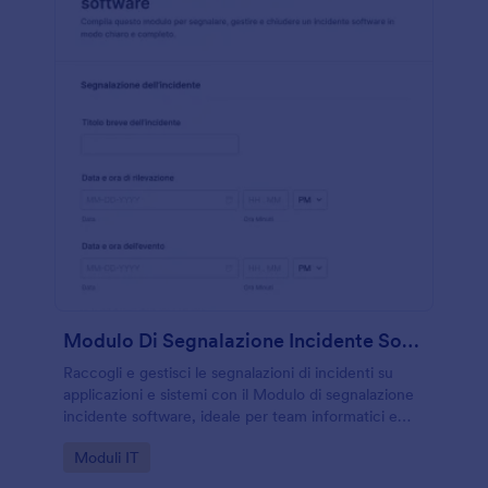
Modulo Di Segnalazione Incidente Software
Raccogli e gestisci le segnalazioni di incidenti su
applicazioni e sistemi con il Modulo di segnalazione
incidente software, ideale per team informatici e
assistenza che vogliono tracciare priorità,
Go to Category:
Moduli IT
avanzamento e chiusura.