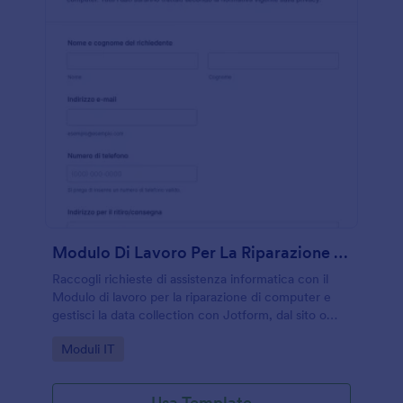
Modulo Di Lavoro Per La Riparazione Di Computer
Raccogli richieste di assistenza informatica con il
Modulo di lavoro per la riparazione di computer e
gestisci la data collection con Jotform, dal sito o
tramite link, per tecnici, laboratori e reparti
Go to Category:
Moduli IT
informatici.
Usa Template