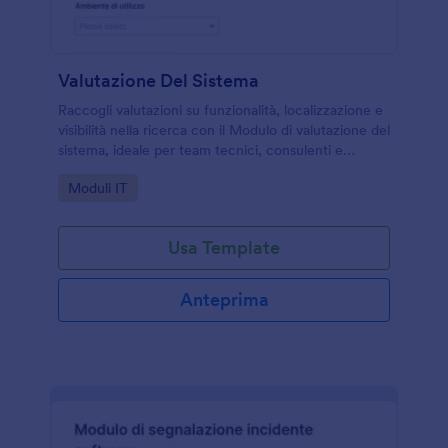
Valutazione Del Sistema
Raccogli valutazioni su funzionalità, localizzazione e
visibilità nella ricerca con il Modulo di valutazione del
sistema, ideale per team tecnici, consulenti e
responsabili di progetto che devono definire priorità
Go to Category:
Moduli IT
e azioni successive.
Usa Template
Anteprima