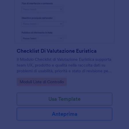
Checklist Di Valutazione Euristica
Il Modulo Checklist di Valutazione Euristica supporta
team UX, prodotto e qualità nella raccolta dati su
problemi di usabilità, priorità e stato di revisione per
interfacce e contenuti destinati al pubblico italiano.
Go to Category:
Moduli Liste di Controllo
Usa Template
Anteprima