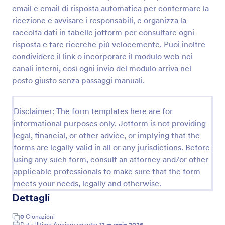
email e email di risposta automatica per confermare la
Accordo Per La Consegna Del Computer Portatile Aziendale Modulo
ricezione e avvisare i responsabili, e organizza la
Raccogli e archivia le assegnazioni dei portatili
raccolta dati in tabelle jotform per consultare ogni
aziendali con il Modulo di accordo per la consegna
risposta e fare ricerche più velocemente. Puoi inoltre
del computer portatile aziendale, ideale per uffici
condividere il link o incorporare il modulo web nei
informatici e amministrazione che gestiscono
canali interni, così ogni invio del modulo arriva nel
Go to Category:
Moduli IT
consegne e responsabilità dei dispositivi.
posto giusto senza passaggi manuali.
Usa Template
Disclaimer: The form templates here are for
informational purposes only. Jotform is not providing
Anteprima
legal, financial, or other advice, or implying that the
forms are legally valid in all or any jurisdictions. Before
using any such form, consult an attorney and/or other
applicable professionals to make sure that the form
meets your needs, legally and otherwise.
Dettagli
0
Clonazioni
Data Ultimo Aggiornamento:
12 maggio 2026