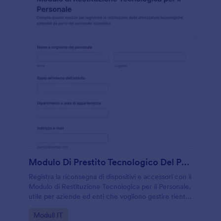
Modulo Di Prestito Tecnologico Del Personale
Registra la riconsegna di dispositivi e accessori con il
Modulo di Restituzione Tecnologica per il Personale,
utile per aziende ed enti che vogliono gestire rientri,
verifiche e raccolta dati con Jotform in modo
Go to Category:
Moduli IT
ordinato.