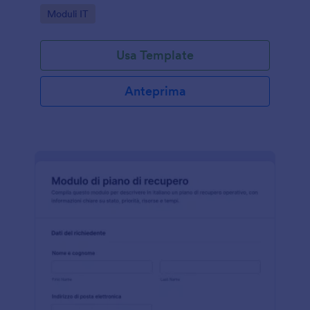
vogliono centralizzare la raccolta dati e organizzare
Go to Category:
Moduli IT
ogni invio del modulo.
Usa Template
Anteprima