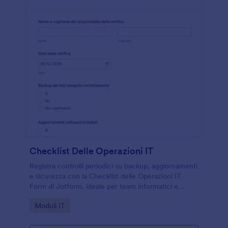
Checklist Delle Operazioni IT
Registra controlli periodici su backup, aggiornamenti
e sicurezza con la Checklist delle Operazioni IT
Form di Jotform, ideale per team informatici e
aziende che vogliono standardizzare la raccolta dati
Go to Category:
Moduli IT
e le verifiche interne.