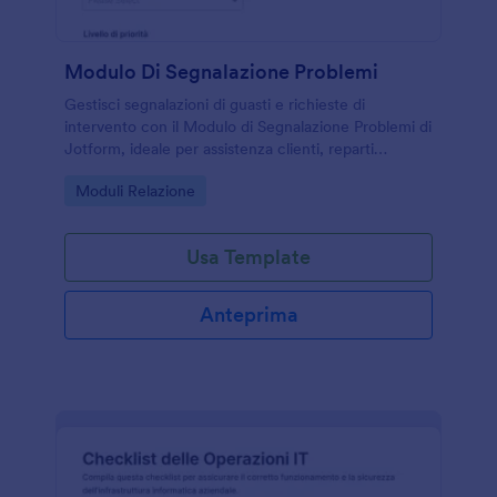
Modulo Di Segnalazione Problemi
Gestisci segnalazioni di guasti e richieste di
intervento con il Modulo di Segnalazione Problemi di
Jotform, ideale per assistenza clienti, reparti
informatici e manutenzione, con raccolta dati
Go to Category:
Moduli Relazione
ordinata e invio del modulo tracciabile.
Usa Template
Anteprima