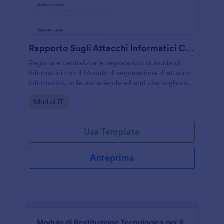
Rapporto Sugli Attacchi Informatici CrowdStrike Form
Registra e centralizza le segnalazioni di incidenti
informatici con il Modulo di segnalazione di attacco
informatico, utile per aziende ed enti che vogliono
migliorare la raccolta dati e la gestione delle risposte
Go to Category:
Moduli IT
in Jotform.
Usa Template
Anteprima