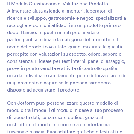
sito web o inviando un link tramite i social media, e
Il Modulo Questionario di Valutazione Prodotto
iniziare a ricevere risposte da qualsiasi dispositivo in
Alimentare aiuta aziende alimentari, laboratori di
tempo reale.Puoi utilizzare le domande così come
Anteprima
ricerca e sviluppo, gastronomie e negozi specializzati a
sono oppure modificarle facilmente con il
nostro Costruttore di Moduli con funzione drag-
raccogliere opinioni affidabili su un prodotto prima o
and-drop, senza alcun bisogno di programmare!
dopo il lancio. In pochi minuti puoi invitare i
Inoltre, puoi aggiungere il tuo logo, cambiare font e
partecipanti a indicare la categoria del prodotto e il
colori per un tocco personalizzato. Analizza i dati del
nome del prodotto valutato, quindi misurare la qualità
sondaggio trasformando automaticamente le
percepita con valutazioni su aspetto, odore, sapore e
risposte in report visivi con il Generatore di Report di
Jotform o Tabelle Jotform. Migliora la raccolta e la
consistenza. È ideale per test interni, panel di assaggio,
gestione dei sondaggi per la tua azienda con il
prove in punto vendita e attività di controllo qualità,
sondaggio gratuito sulla soddisfazione del cliente di
così da individuare rapidamente punti di forza e aree di
Jotform.
miglioramento e capire se le persone sarebbero
disposte ad acquistare il prodotto.
Con Jotform puoi personalizzare questo modello di
modulo tra i modelli di modulo in base al tuo processo
di raccolta dati, senza usare codice, grazie al
costruttore di moduli no code e a un’interfaccia
trascina e rilascia. Puoi adattare grafiche e testi al tuo