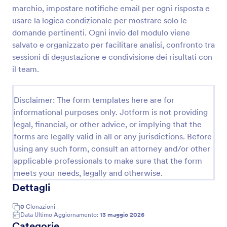
marchio, impostare notifiche email per ogni risposta e
usare la logica condizionale per mostrare solo le
Questionario Di Valutazione Nuovo Prodotto
domande pertinenti. Ogni invio del modulo viene
salvato e organizzato per facilitare analisi, confronto tra
Raccogli feedback su qualità, utilità e percezione del
sessioni di degustazione e condivisione dei risultati con
valore con il Questionario di Valutazione Nuovo
Prodotto, utile a team prodotto e marketing per
il team.
analizzare le risposte e definire i prossimi
Go to Category:
Template Sondaggio
miglioramenti.
Disclaimer: The form templates here are for
informational purposes only. Jotform is not providing
Usa Template
legal, financial, or other advice, or implying that the
forms are legally valid in all or any jurisdictions. Before
Anteprima
using any such form, consult an attorney and/or other
applicable professionals to make sure that the form
meets your needs, legally and otherwise.
Dettagli
0
Clonazioni
Data Ultimo Aggiornamento:
13 maggio 2026
Categorie