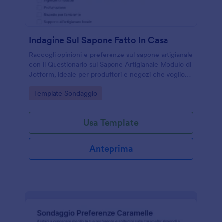
Indagine Sul Sapone Fatto In Casa
Raccogli opinioni e preferenze sul sapone artigianale
con il Questionario sul Sapone Artigianale Modulo di
Jotform, ideale per produttori e negozi che vogliono
migliorare prodotti e offerte tramite data collection
Go to Category:
Template Sondaggio
online.
Usa Template
Anteprima