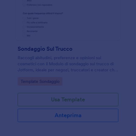
Sondaggio Sul Trucco
Raccogli abitudini, preferenze e opinioni sui
cosmetici con il Modulo di sondaggio sul trucco di
Jotform, ideale per negozi, truccatori e creator che
vogliono migliorare ricerca di mercato e raccolta
Go to Category:
Template Sondaggio
dati.
Usa Template
Anteprima