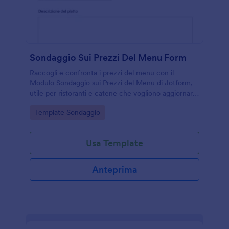
Sondaggio Sui Prezzi Del Menu Form
Raccogli e confronta i prezzi del menu con il
Modulo Sondaggio sui Prezzi del Menu di Jotform,
utile per ristoranti e catene che vogliono aggiornare
il listino e migliorare la data collection sulle proposte
Go to Category:
Template Sondaggio
in carta.
Usa Template
Anteprima