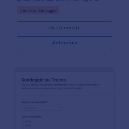
analizzare gusti, acquisti e apertura a nuove birre.
Go to Category:
Template Sondaggio
Usa Template
Anteprima