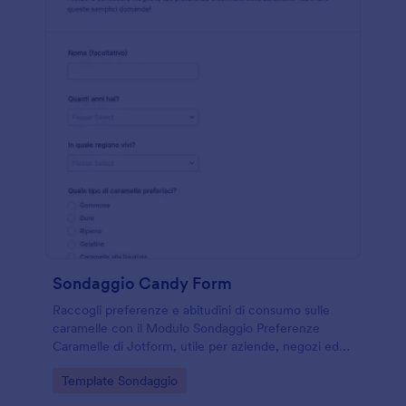
Sondaggio Candy Form
Raccogli preferenze e abitudini di consumo sulle
caramelle con il Modulo Sondaggio Preferenze
Caramelle di Jotform, utile per aziende, negozi ed
eventi che vogliono migliorare prodotti, assortimenti
Go to Category:
Template Sondaggio
e comunicazione tramite raccolta dati online.