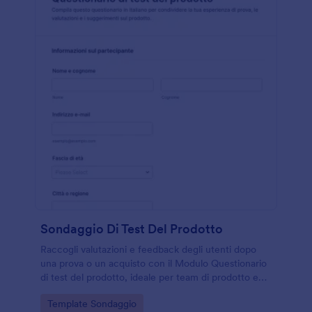
Sondaggio Di Test Del Prodotto
Raccogli valutazioni e feedback degli utenti dopo
una prova o un acquisto con il Modulo Questionario
di test del prodotto, ideale per team di prodotto e
marketing che vogliono migliorare l’esperienza
Go to Category:
Template Sondaggio
tramite raccolta dati online.