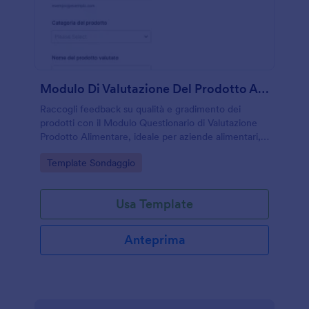
Modulo Di Valutazione Del Prodotto Alimentare
Raccogli feedback su qualità e gradimento dei
prodotti con il Modulo Questionario di Valutazione
Prodotto Alimentare, ideale per aziende alimentari,
test di degustazione e controllo qualità con raccolta
Go to Category:
Template Sondaggio
dati ordinata in Jotform.
Usa Template
Anteprima