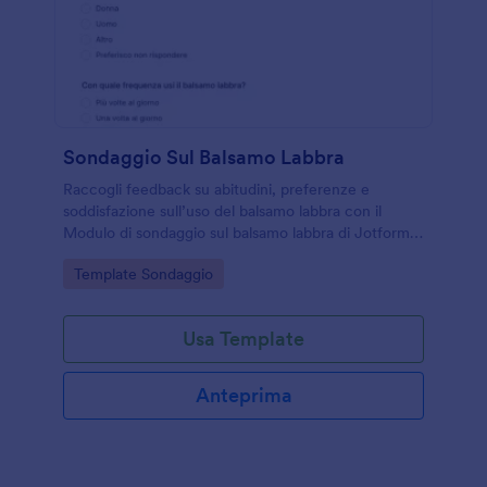
Sondaggio Sul Balsamo Labbra
Raccogli feedback su abitudini, preferenze e
soddisfazione sull’uso del balsamo labbra con il
Modulo di sondaggio sul balsamo labbra di Jotform,
ideale per marchi cosmetici, farmacie e negozi
Go to Category:
Template Sondaggio
online.
Usa Template
Anteprima