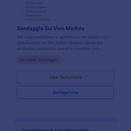
Sondaggio Sul Vino Modulo
Raccogli preferenze e opinioni sui vini italiani con
Questionario sui Vini Italiani Modulo, ideale per
produttori, enoteche, eventi e ricerche, con
raccolta dati online e gestione delle risposta in
Go to Category:
Template Sondaggio
Jotform.
Usa Template
Anteprima