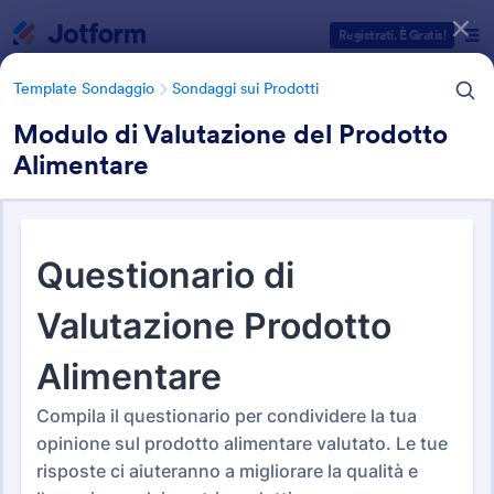
Inizio del dialogo
Registrati. È Gratis!
Template Sondaggio
Sondaggi sui Prodotti
Modulo di Valutazione del Prodotto
Alimentare
Categorie Template Moduli
Modelli di modulo
Template Sondaggio
Sondaggi sui Prodotti
Template di Sondaggi sui
Prodotti
14 Template