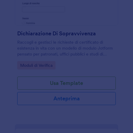
Dichiarazione Di Sopravvivenza
Raccogli e gestisci le richieste di certificato di
esistenza in vita con un modello di modulo Jotform
pensato per patronati, uffici pubblici e studi di
consulenza, con invio online e gestione centralizzata
Go to Category:
Moduli di Verifica
delle risposte.
Usa Template
Anteprima