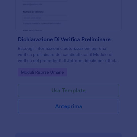
Dichiarazione Di Verifica Preliminare
Raccogli informazioni e autorizzazioni per una
verifica preliminare dei candidati con il Modulo di
verifica dei precedenti di Jotform, ideale per uffici
del personale, agenzie per il lavoro e organizzazioni
Go to Category:
Moduli Risorse Umane
con inserimenti frequenti.
Usa Template
Anteprima