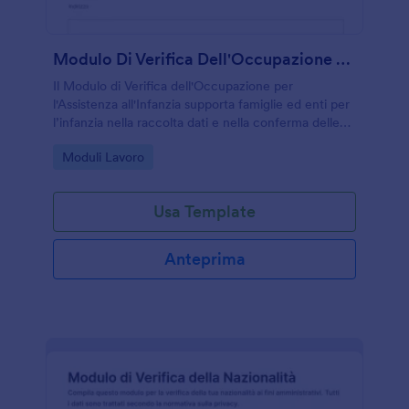
Modulo Di Verifica Dell'Occupazione Per L'Assistenza All'Infanzia
Il Modulo di Verifica dell'Occupazione per
l'Assistenza all'Infanzia supporta famiglie ed enti per
l’infanzia nella raccolta dati e nella conferma delle
informazioni lavorative, con invio del modulo online
Go to Category:
Moduli Lavoro
tramite Jotform.
Usa Template
Anteprima