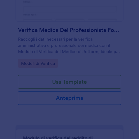
Verifica Medica Del Professionista Form
Raccogli i dati necessari per la verifica
amministrativa e professionale dei medici con il
Modulo di Verifica del Medico di Jotform, ideale per
strutture sanitarie e uffici del personale che
Go to Category:
Moduli di Verifica
gestiscono richieste e archiviazione delle risposte
del modulo.
Usa Template
Anteprima