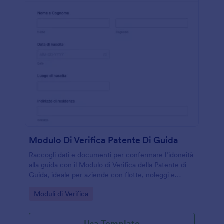
Modulo Di Verifica Patente Di Guida
Raccogli dati e documenti per confermare l’idoneità
alla guida con il Modulo di Verifica della Patente di
Guida, ideale per aziende con flotte, noleggi e
servizi di trasporto che vogliono velocizzare la
Go to Category:
Moduli di Verifica
raccolta dati online.
Usa Template