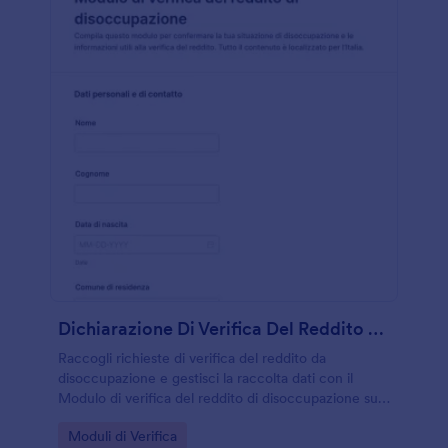
Dichiarazione Di Verifica Del Reddito Da Disoccupazione
Raccogli richieste di verifica del reddito da
disoccupazione e gestisci la raccolta dati con il
Modulo di verifica del reddito di disoccupazione su
Jotform, ideale per enti, uffici amministrativi e
Go to Category:
Moduli di Verifica
consulenti che devono organizzare ogni risposta.