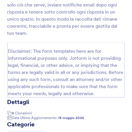
solo ciò che serve, inviare notifiche email dopo ogni
Modulo Di Verifica Del Curriculum
risposta e tenere sotto controllo ogni risposta in un
Raccogli e organizza le informazioni dei candidati
unico spazio. In questo modo la raccolta dati rimane
con il Modulo di verifica del curriculum, utile per
coerente, tracciabile e pronta per essere gestita dal
aziende e agenzie che vogliono semplificare la
tuo team.
raccolta dati e gestire ogni invio del modulo in modo
Go to Category:
Moduli Lavoro
ordinato con Jotform.
Disclaimer: The form templates here are for
informational purposes only. Jotform is not providing
Usa Template
legal, financial, or other advice, or implying that the
forms are legally valid in all or any jurisdictions. Before
Anteprima
using any such form, consult an attorney and/or other
applicable professionals to make sure that the form
meets your needs, legally and otherwise.
Dettagli
0
Clonazioni
Data Ultimo Aggiornamento:
18 maggio 2026
Categorie