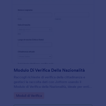
Modulo Di Verifica Della Nazionalità
Raccogli richieste di verifica della cittadinanza e
gestisci la raccolta dati con Jotform usando il
Modulo di Verifica della Nazionalità, ideale per enti,
patronati e studi legali che vogliono centralizzare
Go to Category:
Moduli di Verifica
ogni invio del modulo.