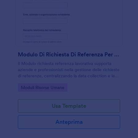
Modulo Di Richiesta Di Referenza Per Dipendenti
Il Modulo richiesta referenza lavorativa supporta
aziende e professionisti nella gestione delle richieste
di referenze, centralizzando la data collection e le
risposte con Jotform per un processo più ordinato e
Go to Category:
Moduli Risorse Umane
coerente.
Usa Template
Anteprima