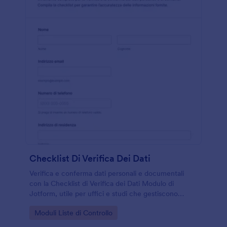
Checklist Di Verifica Dei Dati
Verifica e conferma dati personali e documentali
con la Checklist di Verifica dei Dati Modulo di
Jotform, utile per uffici e studi che gestiscono
raccolta dati, aggiornamenti e archiviazione tramite
Go to Category:
Moduli Liste di Controllo
risposta online.