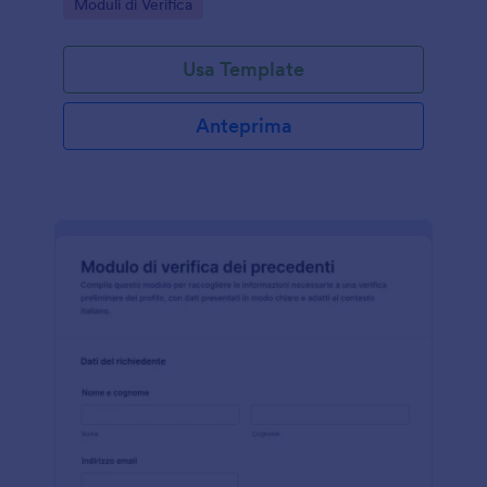
Go to Category:
Moduli di Verifica
le richieste in modo rapido.
Usa Template
Anteprima