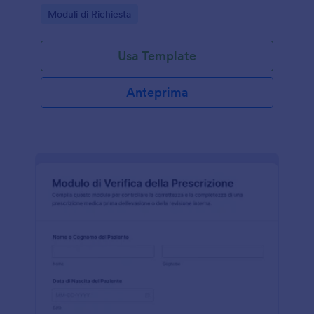
agenzie che devono valutare identità, motivazioni e
Go to Category:
Moduli di Richiesta
documentazione di supporto.
Usa Template
Anteprima