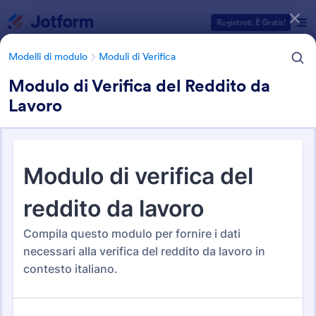
Inizio del dialogo
Registrati. È Gratis!
Modelli di modulo
Moduli di Verifica
Modulo di Verifica del Reddito da
Lavoro
Categorie Template Moduli
Modelli di modulo
Moduli di Verifica
Moduli di Verifica
53 Template