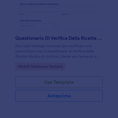
Questionario Di Verifica Della Ricetta Medica
Raccogli i dettagli necessari per verificare una
prescrizione con il Questionario di Verifica della
Ricetta Medica di Jotform, ideale per farmacie e
studi medici che vogliono velocizzare la raccolta dati
Go to Category:
Moduli Assistenza Sanitaria
e gestire ogni invio del modulo.
Usa Template
Anteprima