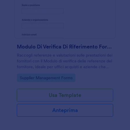
Modulo Di Verifica Di Riferimento Fornitore
Raccogli referenze e valutazioni sulle prestazioni dei
fornitori con il Modulo di verifica delle referenze del
fornitore, ideale per uffici acquisti e aziende che
devono selezionare e confermare collaborazioni.
Go to Category:
Supplier Management Forms
Usa Template
Anteprima