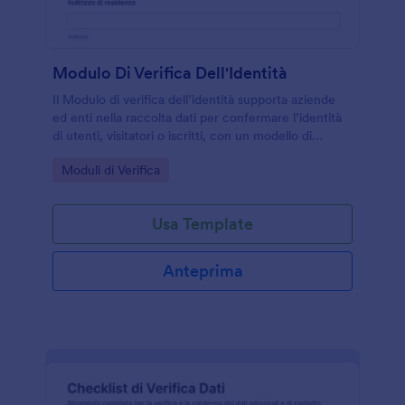
Modulo Di Verifica Dell'Identità
Il Modulo di verifica dell’identità supporta aziende
ed enti nella raccolta dati per confermare l’identità
di utenti, visitatori o iscritti, con un modello di
modulo personalizzabile in Jotform e pronto da
Go to Category:
Moduli di Verifica
condividere online.
Usa Template
Anteprima