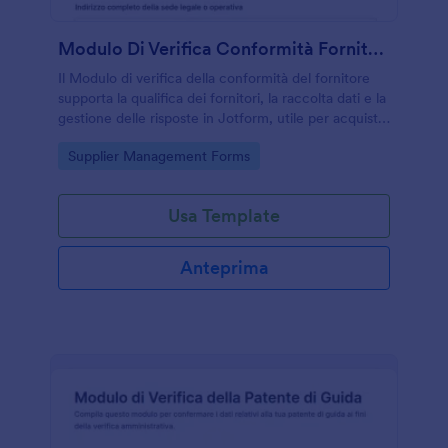
Modulo Di Verifica Conformità Fornitori
Il Modulo di verifica della conformità del fornitore
supporta la qualifica dei fornitori, la raccolta dati e la
gestione delle risposte in Jotform, utile per acquisti,
qualità e supply chain.
Go to Category:
Supplier Management Forms
Usa Template
Anteprima