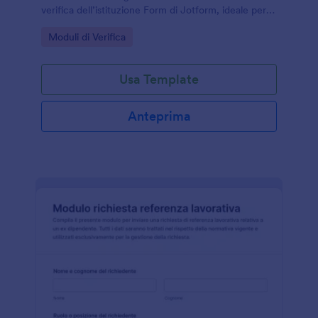
verifica dell’istituzione Form di Jotform, ideale per
partnership, fornitori e registri interni.
Go to Category:
Moduli di Verifica
Usa Template
Anteprima