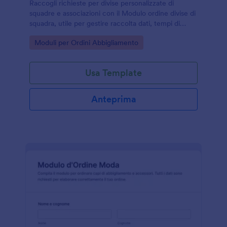
Raccogli richieste per divise personalizzate di
squadre e associazioni con il Modulo ordine divise di
squadra, utile per gestire raccolta dati, tempi di
consegna e risposta in un unico modello di modulo
Go to Category:
Moduli per Ordini Abbigliamento
su Jotform.
Usa Template
Anteprima