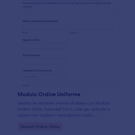
Modulo Ordine Uniforme
Gestisci le richieste interne di divise con Modulo
Ordine Divise Aziendali Form, utile per aziende e
reparti che vogliono centralizzare ordini,
personalizzazioni e consegne con Jotform.
Go to Category:
Moduli Ordine Divisa