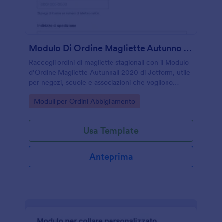
Modulo Di Ordine Magliette Autunno 2020
Raccogli ordini di magliette stagionali con il Modulo
d’Ordine Magliette Autunnali 2020 di Jotform, utile
per negozi, scuole e associazioni che vogliono
gestire richieste e raccolta dati online in modo
Go to Category:
Moduli per Ordini Abbigliamento
semplice.
Usa Template
Anteprima