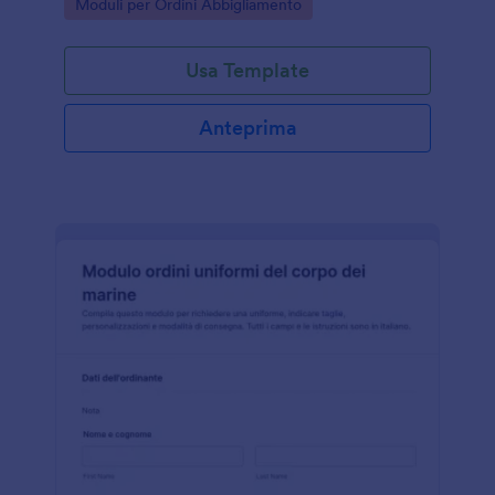
Go to Category:
Moduli per Ordini Abbigliamento
Usa Template
Anteprima