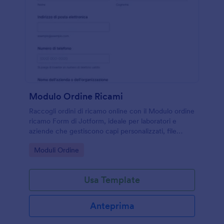
Modulo Ordine Ricami
Raccogli ordini di ricamo online con il Modulo ordine
ricamo Form di Jotform, ideale per laboratori e
aziende che gestiscono capi personalizzati, file
grafici e scadenze di produzione in un’unica
Go to Category:
Moduli Ordine
richiesta condivisibile.
Usa Template
Anteprima