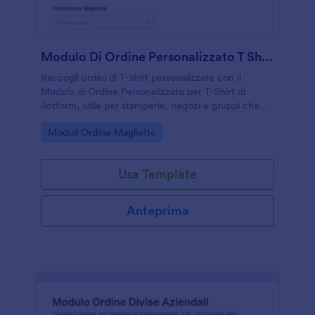
Modulo Di Ordine Personalizzato T Shirt Form
Raccogli ordini di T-shirt personalizzate con il
Modulo di Ordine Personalizzato per T-Shirt di
Jotform, utile per stamperie, negozi e gruppi che
vogliono gestire richieste su misura, pagamenti e
Go to Category:
Moduli Ordine Magliette
consegne in un unico modulo online.
Usa Template
Anteprima