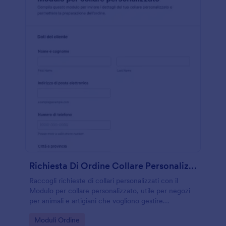
Richiesta Di Ordine Collare Personalizzato
Raccogli richieste di collari personalizzati con il
Modulo per collare personalizzato, utile per negozi
per animali e artigiani che vogliono gestire
preferenze e contatti in modo ordinato con
Go to Category:
Moduli Ordine
Jotform.