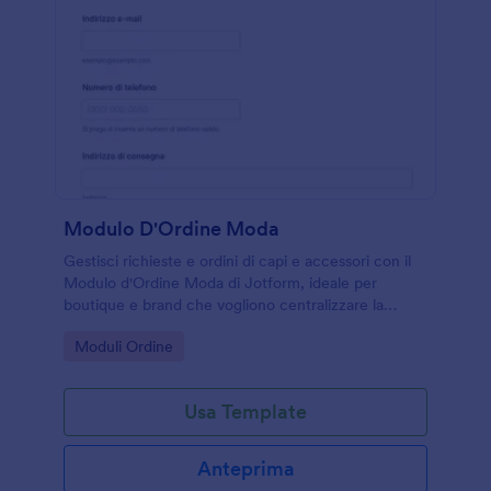
Modulo D'Ordine Moda
Gestisci richieste e ordini di capi e accessori con il
Modulo d'Ordine Moda di Jotform, ideale per
boutique e brand che vogliono centralizzare la
raccolta dati e le risposte in un unico modulo online.
Go to Category:
Moduli Ordine
Usa Template
Anteprima