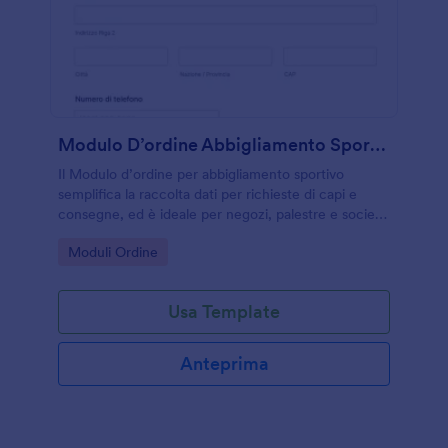
Modulo D’ordine Abbigliamento Sportivo
Il Modulo d’ordine per abbigliamento sportivo
semplifica la raccolta dati per richieste di capi e
consegne, ed è ideale per negozi, palestre e società
sportive che vogliono gestire gli ordini online con
Go to Category:
Moduli Ordine
Jotform.
Usa Template
Anteprima