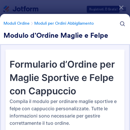
Inizio del dialogo
Registrati. È Gratis!
Moduli Ordine
Moduli per Ordini Abbigliamento
Modulo d’Ordine Maglie e Felpe
Categorie Template Moduli
Moduli Ordine
Moduli per Ordini Abbigliamento
Moduli per Ordini
Abbigliamento
22 Template