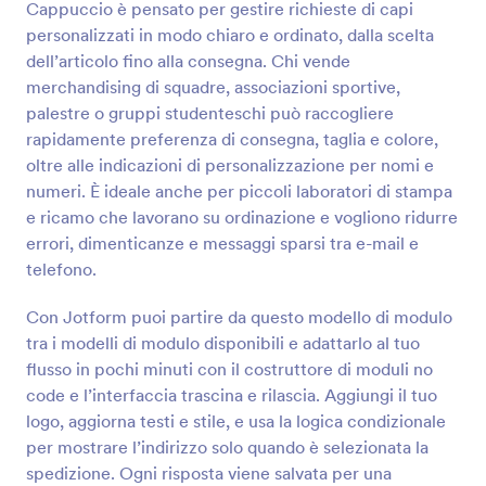
tempo. Basta utilizzare la funzione Trascina e
Cappuccio è pensato per gestire richieste di capi
Rilascia per ottenere l'aspetto desiderato, integrarlo
personalizzati in modo chiaro e ordinato, dalla scelta
con potenti applicazioni di terze parti e incorporarlo
Anteprima
dell’articolo fino alla consegna. Chi vende
nel tuo sito web per iniziare a rifornire il tuo negozio
merchandising di squadre, associazioni sportive,
di nuovi articoli! Utilizzando un modulo online invece
di quello telefonico o via e-mail, potrai raggiungere
palestre o gruppi studenteschi può raccogliere
un pubblico più ampio, rendere più facile per i clienti
rapidamente preferenza di consegna, taglia e colore,
ordinare gli articoli nel tuo negozio e incrementare il
oltre alle indicazioni di personalizzazione per nomi e
numero di ordini che ricordi. Ogni negozio online è
numeri. È ideale anche per piccoli laboratori di stampa
unico, per cui è possibile ottenere il design
e ricamo che lavorano su ordinazione e vogliono ridurre
desiderato con il Costruttore di Moduli Jotform, e'
semplice da usare! È sufficiente trascinare e
errori, dimenticanze e messaggi sparsi tra e-mail e
rilasciare i campi del modulo per riorganizzare il
telefono.
layout, caricare il logo della tua azienda o una nuova
immagine di sfondo, o scegliere un bellissimo tema
Con Jotform puoi partire da questo modello di modulo
per il tuo modulo. È anche possibile raccogliere i
tra i modelli di modulo disponibili e adattarlo al tuo
pagamenti per gli ordini con processori di
flusso in pochi minuti con il costruttore di moduli no
pagamento affidabili come Stripe, PayPal o Square,
e integrarlo con piattaforme di condivisione di file
code e l’interfaccia trascina e rilascia. Aggiungi il tuo
come Dropbox o Google Drive. Porta il tuo negozio
logo, aggiorna testi e stile, e usa la logica condizionale
nel 21° secolo con il nostro modulo gratuito:
per mostrare l’indirizzo solo quando è selezionata la
accettando gli ordini online, incrementerai gli affari
spedizione. Ogni risposta viene salvata per una
del tuo negozio e impressionerai i clienti con la tua