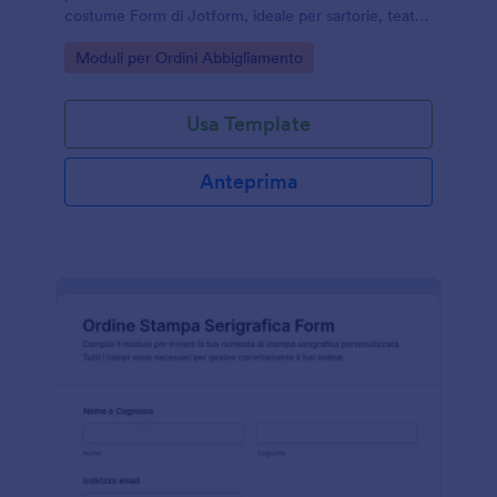
costume Form di Jotform, ideale per sartorie, teatri,
cosplay ed eventi, semplificando la raccolta dati e la
Go to Category:
Moduli per Ordini Abbigliamento
gestione di ogni risposta del modulo.
Usa Template
Anteprima