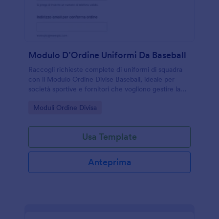
Modulo D’Ordine Uniformi Da Baseball
Raccogli richieste complete di uniformi di squadra
con il Modulo Ordine Divise Baseball, ideale per
società sportive e fornitori che vogliono gestire la
raccolta dati e ogni risposta in modo ordinato con
Go to Category:
Moduli Ordine Divisa
Jotform.
Usa Template
Anteprima