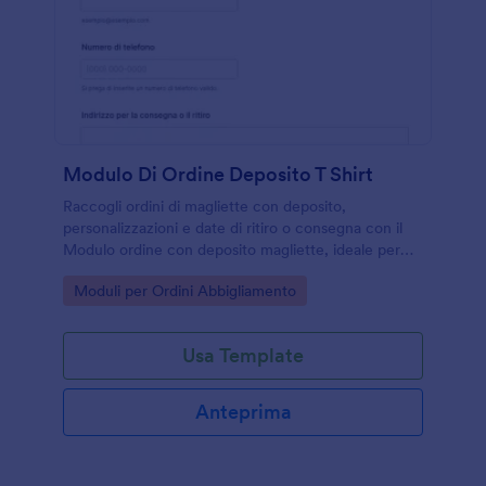
Modulo Di Ordine Deposito T Shirt
Raccogli ordini di magliette con deposito,
personalizzazioni e date di ritiro o consegna con il
Modulo ordine con deposito magliette, ideale per
tipografie, negozi, scuole e gruppi che gestiscono
Go to Category:
Moduli per Ordini Abbigliamento
distribuzioni in più momenti.
Usa Template
Anteprima