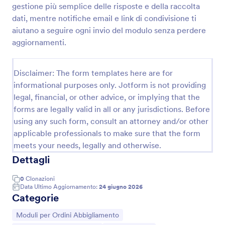
gestione più semplice delle risposte e della raccolta
efficienza.
dati, mentre notifiche email e link di condivisione ti
aiutano a seguire ogni invio del modulo senza perdere
Modulo Per Ordine Calzature
aggiornamenti.
Ecco un semplice Modulo per Ordine Calzature con
cui i tuoi clienti possono specificare il design, la
taglia, la quantità e ulteriori richieste, fornendo i loro
Disclaimer: The form templates here are for
dati di contatto e l'indirizzo di consegna ed
informational purposes only. Jotform is not providing
Go to Category:
Moduli per Ordini Abbigliamento
effettuando il pagamento. Lo strumento di
legal, financial, or other advice, or implying that the
pagamento utilizzato da questo modello di modulo
d'ordine per scarpe è Paypal standard. Tuttavia, è
forms are legally valid in all or any jurisdictions. Before
Usa Template
possibile sostituire lo strumento di pagamento
using any such form, consult an attorney and/or other
Paypal con molti altri processori di pagamento come
applicable professionals to make sure that the form
Stripe, Authorize.net, Square, ecc. Lo strumento di
Anteprima
meets your needs, legally and otherwise.
pagamento fornito da Jotform consente di creare
Dettagli
opzioni di prodotto, definirne i prezzi e aggiungerne
le immagini. Il modello ti fornirà quindi un processo
d'ordine più semplice e un servizio di pagamento più
0
Clonazioni
Data Ultimo Aggiornamento:
24 giugno 2026
rapido.
Categorie
Vai alla Categoria:
Moduli per Ordini Abbigliamento