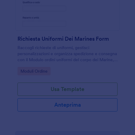
Richiesta Uniformi Dei Marines Form
Raccogli richieste di uniformi, gestisci
personalizzazioni e organizza spedizione e consegna
con il Modulo ordini uniformi del corpo dei Marine,
ideale per reparti e uffici logistici che vogliono
Go to Category:
Moduli Ordine
centralizzare gli ordini.
Usa Template
Anteprima