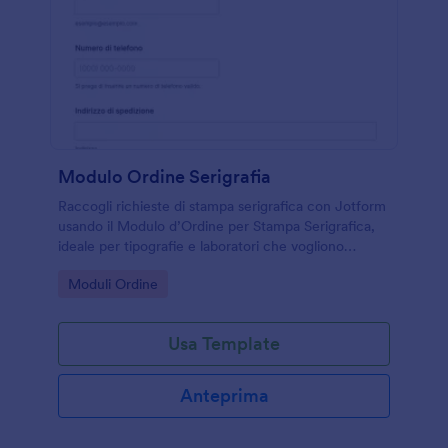
Modulo Ordine Serigrafia
Raccogli richieste di stampa serigrafica con Jotform
usando il Modulo d’Ordine per Stampa Serigrafica,
ideale per tipografie e laboratori che vogliono
gestire ordini, allegati e raccolta dati in un modulo
Go to Category:
Moduli Ordine
online.
Usa Template
Anteprima