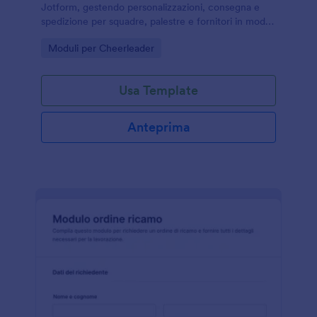
Jotform, gestendo personalizzazioni, consegna e
spedizione per squadre, palestre e fornitori in modo
semplice e ordinato.
Go to Category:
Moduli per Cheerleader
Usa Template
Anteprima