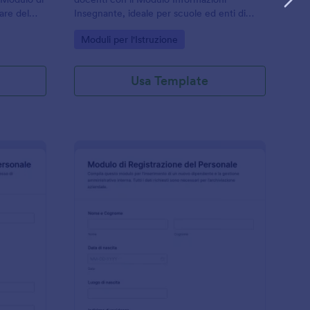
are del
Insegnante, ideale per scuole ed enti di
 Risorse
formazione che vogliono semplificare la
Go to Category:
Moduli per l'Istruzione
o
raccolta dati e la gestione delle risposte.
 verifiche
Usa Template
odulo Di Registrazione Nuovo Assunto
: Modulo Di Registra
Anteprima