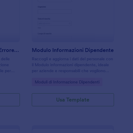
odulo Di Segnalazione Errore Timbratura
: Modulo Informazion
Anteprima
Modulo Di Segnalazione Errore Timbratura
Modulo Informazioni Dipendente
 delle
Raccogli e aggiorna i dati del personale con
zione
il Modulo informazioni dipendente, ideale
ile per
per aziende e responsabili che vogliono
e vogliono
semplificare la raccolta dati e gestire le
Go to Category:
Moduli di Informazione Dipendenti
estione di
risposte del modulo in modo centralizzato.
Usa Template