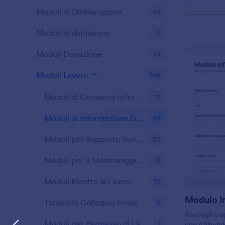
Moduli di Dichiarazione
63
Moduli di dimissione
13
Moduli Donazione
34
Moduli Lavoro
259
Moduli di Consenso Informato
72
Moduli di Informazione Dipendenti
63
Moduli per Rapporto Incidente sul Lavoro
30
Moduli per il Monitoraggio delle Ore
15
Moduli Rientro al Lavoro
10
Template Colloquio Finale
5
Raccogli e ag
Moduli per Permesso di Lavoro
1
con il Modul