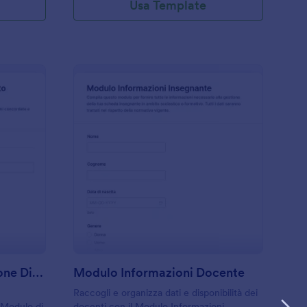
Usa Template
odulo Di Follow Up Azione Disciplinare Del Personale
: Modulo Informazion
Anteprima
Modulo Di Follow Up Azione Disciplinare Del Personale
Modulo Informazioni Docente
Raccogli e organizza dati e disponibilità dei
 Modulo di
docenti con il Modulo Informazioni