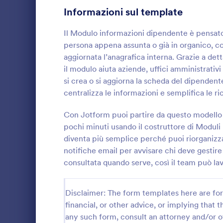
campo verrà 
Informazioni sul template
chiedendo pe
Moduli di Iscrizione
55
modello di m
Il Modulo informazioni dipendente è pensato 
Firma per acq
Votazione
19
persona appena assunta o già in organico, c
dipendente e
personalizza
aggiornata l’anagrafica interna. Grazie a dett
Moduli Riassunto
5
modello di m
il modulo aiuta aziende, uffici amministrativ
colore, il fo
si crea o si aggiorna la scheda del dipendente
Moduli di Approvazione
85
aggiungendo 
centralizza le informazioni e semplifica le ri
Generatore d
Moduli di valutazione
129
Raccogli e a
la Scheda Da
Con Jotform puoi partire da questo modello d
Moduli di Presenza
15
Jotform, util
pochi minuti usando il costruttore di Moduli n
responsabili
diventa più semplice perché puoi riorganizza
Go to Cate
Moduli Ri
Revisione
centralizzare
47
notifiche email per avvisare chi deve gestire
risposta del
consultata quando serve, così il team può lav
Moduli di autorizzazione
115
Moduli Premiazione
8
Disclaimer: The form templates here are for 
financial, or other advice, or implying that th
Moduli per il Black Friday
4
any such form, consult an attorney and/or o