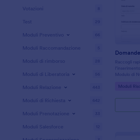
Votazioni
8
Test
29
Moduli Preventivo
66
Moduli Raccomandazione
5
Moduli di rimborso
28
Raccogli rap
l’inserimento
Moduli di Liberatoria
56
Modulo di N
utile per Ri
Go to Cate
Moduli Ri
per standardi
Moduli Relazione
443
ogni rispost
Moduli di Richiesta
642
Moduli Prenotazione
33
Moduli Salesforce
12
Moduli Sponsorizzazione
3