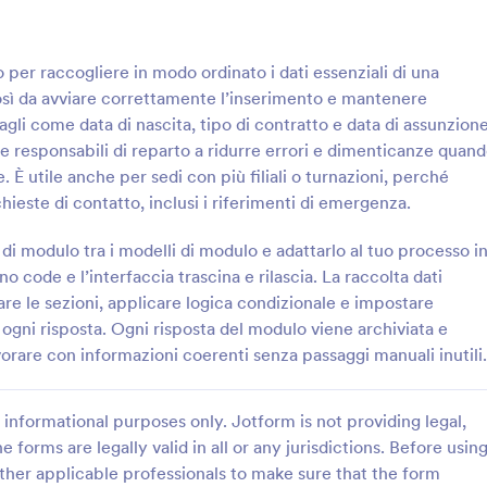
visualizzato sotto di esso
rché è stato rifiutato. Questo
: Scheda Dati Dipendente Formulario
: M
Anteprima
Anteprima
odulo utilizza lo strumento
per raccogliere in modo ordinato i dati essenziali di una
uisire digitalmente la firma del
osì da avviare correttamente l’inserimento e mantenere
 del supervisore. Puoi
re ulteriormente questo
agli come data di nascita, tipo di contratto e data di assunzione
odulo cambiando il tema del
i e responsabili di reparto a ridurre errori e dimenticanze quan
rmato del carattere, il layout e
. È utile anche per sedi con più filiali o turnazioni, perché
più campi tramite il
Scheda Dati Dipendente Formulario
chieste di contatto, inclusi i riferimenti di emergenza.
i moduli.
ggiorna i dati del personale con
Raccogli e aggiorna i recapiti di
ti Dipendente Form di
dei dipendenti con il Modulo Cont
i modulo tra i modelli di modulo e adattarlo al tuo processo i
e per uffici del personale e
Emergenza Dipendenti Form, idea
o code e l’interfaccia trascina e rilascia. La raccolta dati
 di reparto che vogliono
uffici del personale e responsabili
re le sezioni, applicare logica condizionale e impostare
gory:
Go to Category:
sorse Umane
Moduli di Contatto di Emergen
 la raccolta dati e gestire ogni
che vogliono migliorare la raccolta
 ogni risposta. Ogni risposta del modulo viene archiviata e
 modulo.
reperibilità in azienda.
orare con informazioni coerenti senza passaggi manuali inutili.
Usa Template
Usa Template
informational purposes only. Jotform is not providing legal,
e forms are legally valid in all or any jurisdictions. Before usin
ther applicable professionals to make sure that the form