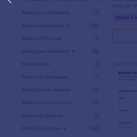
ideale per uf
di reparto ch
Moduli per Preventivi
2
Go to Cate
Moduli di 
raccolta dati
modulo in J
Moduli Valutazione
142
Moduli di Proroga
5
Moduli per Feedback
96
Moduli HOA
4
Moduli di Halloween
7
Moduli per le vacanze
13
Moduli di Informazione
63
Moduli di richiesta
5
Moduli Ispezione
447