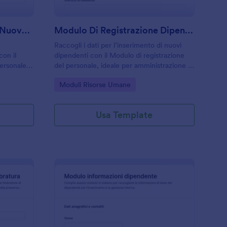
Modulo Di Registrazione Nuovo Assunto
Modulo Di Registrazione Dipendenti
Raccogli i dati per l’inserimento di nuovi
con il
dipendenti con il Modulo di registrazione
ersonale e
del personale, ideale per amministrazione e
egnazioni e
risorse umane che vogliono centralizzare la
Go to Category:
Moduli Risorse Umane
i qualsiasi
raccolta dati e gestire ogni risposta in modo
ordinato con Jotform.
Usa Template