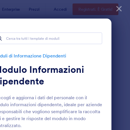
Enterprise
Prezzi
Accedi
Registrati. È Gratis!
endenti
uli di Informazione Dipendenti
odulo Informazioni
ipendente
cogli e aggiorna i dati del personale con il
ulo informazioni dipendente, ideale per aziende
lute
odulo Di Aggiornamento Dati Dipendente
: Scheda Anagrafica 
Anteprima
esponsabili che vogliono semplificare la raccolta
i e gestire le risposte del modulo in modo
tralizzato.