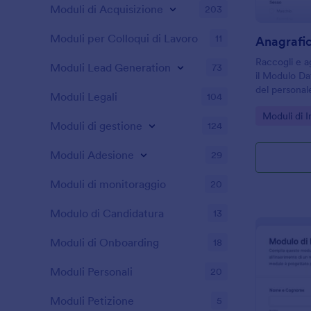
Moduli di Acquisizione
203
Moduli per Colloqui di Lavoro
11
Anagrafi
Raccogli e a
Moduli Lead Generation
73
il Modulo Dat
del personal
Moduli Legali
104
vogliono cent
Go to Cate
Moduli di 
gestire ogni
Moduli di gestione
124
ordinato.
Moduli Adesione
29
Moduli di monitoraggio
20
Modulo di Candidatura
13
Moduli di Onboarding
18
Moduli Personali
20
Moduli Petizione
5