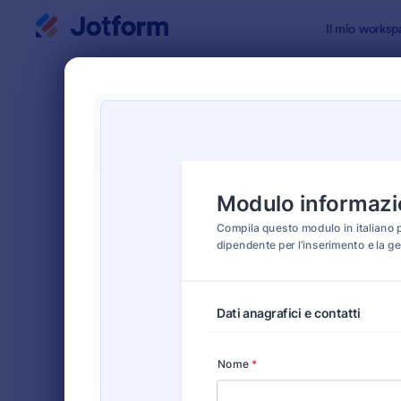
Inizio del dialogo
Il mio worksp
Modelli di
Modul
ORDINA PER
Popolari
63 Templat
LAYOUT DEL
Classico
MODULO
TIPOLOGIA
Moduli Ordine
547
Moduli di Registrazione
449