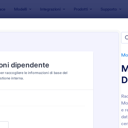
ace
Modelli
Integrazioni
Prodotti
Supporto
 modulo
Moduli Risorse Umane
Moduli di Informazione Dip
i di Informazione Dipendenti
e
Mod
M
D
Rac
Mod
: Modulo Di Richiesta Assenza Per Motivi Di Sa
: M
Anteprima
Anteprima
e r
dat
cen