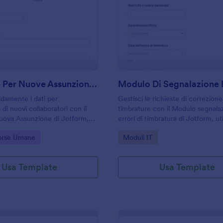
: Domande Per Nuove Assunzioni Questionario
: M
Anteprima
Anteprima
Domande Per Nuove Assunzioni Questionario
idamente i dati per
Gestisci le richieste di correzione
 di nuovi collaboratori con il
timbrature con il Modulo segnala
uova Assunzione di Jotform,
errori di timbratura di Jotform, ut
sorse Umane e amministrazione
aziende e uffici del personale ch
gory:
Go to Category:
sorse Umane
Moduli IT
zzare la raccolta dati e gestire
velocizzare la raccolta dati e la g
a in modo ordinato.
ogni risposta.
Usa Template
Usa Template