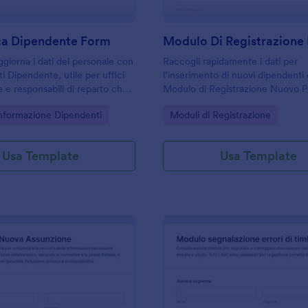
ca Dipendente Form
ggiorna i dati del personale con
Raccogli rapidamente i dati per
i Dipendente, utile per uffici
l’inserimento di nuovi dipendenti 
e e responsabili di reparto che
Modulo di Registrazione Nuovo P
ralizzare la data collection e
gestisci registrazioni interne, ass
gory:
Go to Category:
Informazione Dipendenti
Moduli di Registrazione
 risposta del modulo in modo
avvio dell’onboarding in aziende d
dimensione.
Usa Template
Usa Template