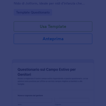
Nido di Jotform, ideale per nidi d’infanzia che
vogliono migliorare comunicazione, ambienti e
Go to Category:
Template Questionario
attività educative.
Usa Template
Anteprima