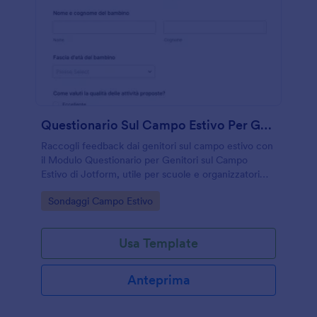
Questionario Sul Campo Estivo Per Genitori
Raccogli feedback dai genitori sul campo estivo con
il Modulo Questionario per Genitori sul Campo
Estivo di Jotform, utile per scuole e organizzatori
che vogliono migliorare attività, comunicazione e
Go to Category:
Sondaggi Campo Estivo
esperienza complessiva.
Usa Template
Anteprima