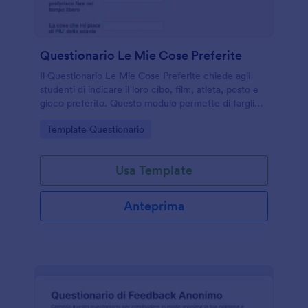
Questionario Le Mie Cose Preferite
Il Questionario Le Mie Cose Preferite chiede agli
studenti di indicare il loro cibo, film, atleta, posto e
gioco preferito. Questo modulo permette di fargli
capire i loro interessi, avviarli verso l'autoriflessione e
Go to Category:
Template Questionario
le scelte future. È possibile aggiungere altre
domande e personalizzare il modello con immagini,
colori, caratteri o semplicemente creare il proprio
Usa Template
questionario online personalizzato!
Anteprima