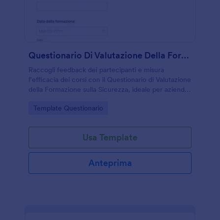
Questionario Di Valutazione Della Formazione Sulla Sicurezza
Raccogli feedback dei partecipanti e misura
l’efficacia dei corsi con il Questionario di Valutazione
della Formazione sulla Sicurezza, ideale per aziende
e formatori che vogliono migliorare la raccolta dati
Go to Category:
Template Questionario
dopo ogni sessione.
Usa Template
Anteprima