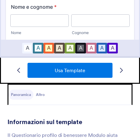
Usa Template
Questionario Consulenza Personal Training
Panoramica
Altro
Ottimizza le tue consulenze fitness con il
Questionario Personal Training: obiettivi chiari e
allenamenti più sicuri.
Informazioni sul template
Go to Category:
Template Questionario
Il Questionario profilo di benessere Modulo aiuta
Usa Template