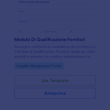
Modulo Di Qualificazione Fornitori
Raccogli e confronta le candidature dei fornitori con
il Modulo di Qualificazione Fornitori, ideale per uffici
acquisti e aziende che vogliono standardizzare la
data collection e gestire ogni risposta in modo
Go to Category:
Supplier Management Forms
ordinato.
Usa Template
Anteprima