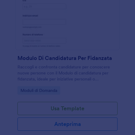
Modulo Di Candidatura Per Fidanzata
Raccogli e confronta candidature per conoscere
nuove persone con il Modulo di candidatura per
fidanzata, ideale per iniziative personali o
community sociali che vogliono gestire la raccolta
Go to Category:
Moduli di Domanda
dati e ogni invio del modulo con Jotform.
Usa Template
Anteprima