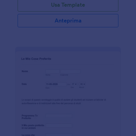
Usa Template
personalizzare il modulo per adattarlo al tuo stile,
incorporarlo nel tuo sito web o condividerlo con un
link e ottenere le informazioni necessarie per la tua
Anteprima
attività. Se gestisci un hotel, un'agenzia viaggi o un
parco a tema, questo modello è un ottimo modo per
raccogliere informazioni online dai tuoi clienti. Puoi
anche utilizzare la nostra applicazione Jotform
Mobile Forms per ottenere ancora più informazioni
dai tuoi visitatori: raccogli le risposte mentre visitano
la tua attività e ricevi una notifica non appena hanno
completato il questonario! Con le nostre oltre 130
integrazioni, puoi sincronizzare le risposte con le tue
piattaforme preferite, tra cui Google Drive, Dropbox
e altre ancora!