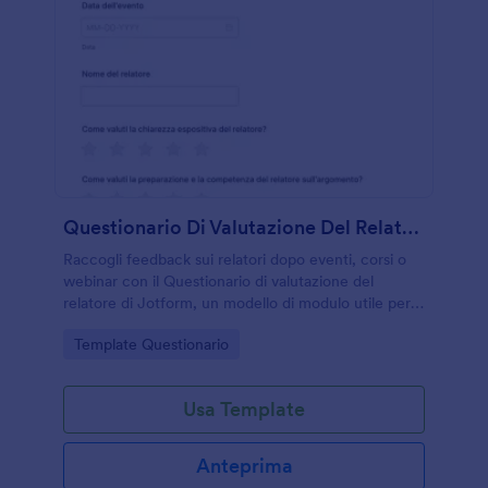
Questionario Di Valutazione Del Relatore
Raccogli feedback sui relatori dopo eventi, corsi o
webinar con il Questionario di valutazione del
relatore di Jotform, un modello di modulo utile per
misurare qualità percepita e migliorare le prossime
Go to Category:
Template Questionario
presentazioni.
Usa Template
Anteprima