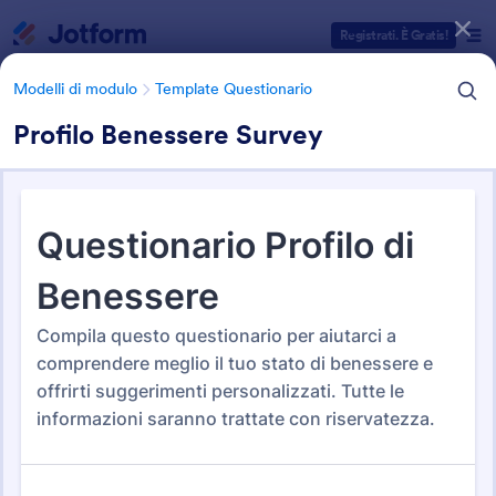
Inizio del dialogo
Registrati. È Gratis!
Modelli di modulo
Template Questionario
Profilo Benessere Survey
Categorie Template Moduli
Modelli di modulo
Template Questionario
500+ Modelli di Questionari
ed Esempi
547 Template