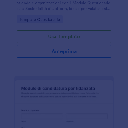
aziende e organizzazioni con il Modulo Questionario
sulla Sostenibilità di Jotform, ideale per valutazioni
interne, audit di filiera e iniziative di miglioramento
Go to Category:
Template Questionario
basate sulla raccolta dati.
Usa Template
Anteprima