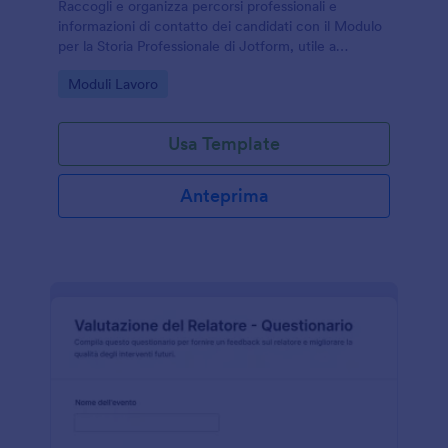
Raccogli e organizza percorsi professionali e
informazioni di contatto dei candidati con il Modulo
per la Storia Professionale di Jotform, utile a
aziende, agenzie e enti di formazione per la raccolta
Go to Category:
Moduli Lavoro
dati online.
Usa Template
Anteprima