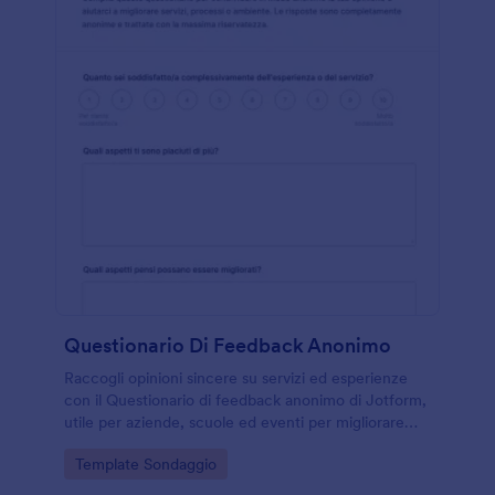
Questionario Di Feedback Anonimo
Raccogli opinioni sincere su servizi ed esperienze
con il Questionario di feedback anonimo di Jotform,
utile per aziende, scuole ed eventi per migliorare
comunicazione, tempi di risposta e qualità percepita
Go to Category:
Template Sondaggio
tramite raccolta dati online.