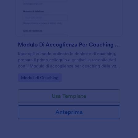
Modulo Di Accoglienza Per Coaching Della Vita
Raccogli in modo ordinato le richieste di coaching,
prepara il primo colloquio e gestisci la raccolta dati
con il Modulo di accoglienza per coaching della vita,
ideale per coach e professionisti del benessere che
Go to Category:
Moduli di Coaching
lavorano online o in studio.
Usa Template
Anteprima