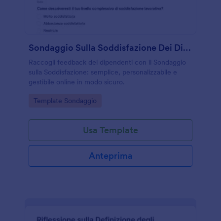
Sondaggio Sulla Soddisfazione Dei Dipendenti
Raccogli feedback dei dipendenti con il Sondaggio
sulla Soddisfazione: semplice, personalizzabile e
gestibile online in modo sicuro.
Go to Category:
Template Sondaggio
Usa Template
Anteprima