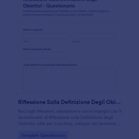
Riflessione Sulla Definizione Degli Obiettivi Questionario
Raccogli riflessioni, valutazioni e nuovi impegni con il
Questionario di Riflessione sulla Definizione degli
Obiettivi, utile per coaching, sviluppo del personale
e percorsi di crescita con Jotform.
Go to Category:
Template Questionario