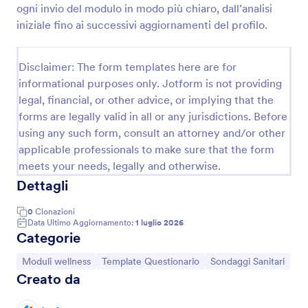
ogni invio del modulo in modo più chiaro, dall’analisi
iniziale fino ai successivi aggiornamenti del profilo.
Questionario Di Soddisfazione Del Cliente
Un questionario di soddisfazione del cliente è
Disclaimer: The form templates here are for
utilizzato dalle aziende per scoprire cosa pensano i
informational purposes only. Jotform is not providing
clienti dei loro prodotti o servizi. Qualunque sia il
legal, financial, or other advice, or implying that the
tipo di attività che gestisci, puoi raccogliere i dati
forms are legally valid in all or any jurisdictions. Before
Go to Category:
Template Questionario
utili per migliorare la tua azienda con un
using any such form, consult an attorney and/or other
Questionario di Soddisfazione del Cliente online
gratuito! Dopo aver personalizzato il modello con le
applicable professionals to make sure that the form
Usa Template
tue domande e il tuo brand, puoi condividere il
meets your needs, legally and otherwise.
modulo tramite link o incorporarlo nel tuo sito web
Dettagli
per iniziare subito a raccogliere risposte.Oltre a
Anteprima
modificare le domande del questionario, puoi anche
0
Clonazioni
aggiungere facilmente il logo della tua azienda,
Data Ultimo Aggiornamento:
1 luglio 2026
cambiare i caratteri e i colori, e collegare il modulo a
Categorie
oltre 80 app, tra cui Google Drive, Dropbox e molte
altre. Puoi persino analizzare i risultati con Tabelle
Vai alla Categoria:
Vai alla Categoria:
Vai alla Categoria:
Moduli wellness
Template Questionario
Sondaggi Sanitari
Jotform o generare report automatici con il
Creato da
Generatore di Report di Jotform! Raccogli i
feedback di cui hai bisogno per migliorare la tua