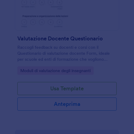
Valutazione Docente Questionario
Raccogli feedback su docenti e corsi con il
Questionario di valutazione docente Form, ideale
per scuole ed enti di formazione che vogliono
migliorare la qualità delle lezioni con Jotform e la
Go to Category:
Moduli di valutazione degli insegnanti
data collection online.
Usa Template
Anteprima