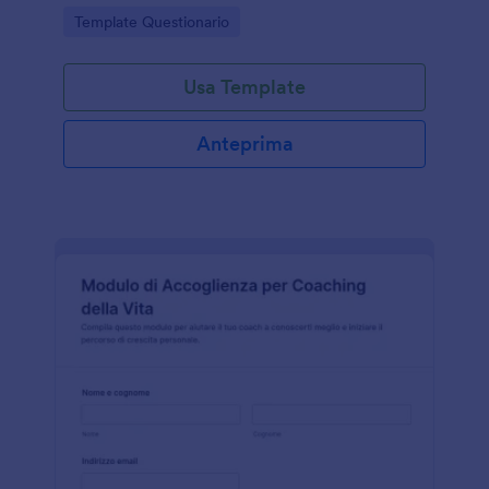
la raccolta dati e gestire ogni invio del modulo con
Go to Category:
Template Questionario
Jotform.
Usa Template
Anteprima