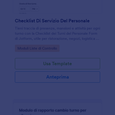
Checklist Di Servizio Del Personale
Tieni traccia di presenze, mansioni e attività per ogni
turno con la Checklist dei Turni del Personale Form
di Jotform, utile per ristorazione, negozi, logistica e
servizi che gestiscono più operatori e fasce orarie.
Go to Category:
Moduli Liste di Controllo
Usa Template
Anteprima