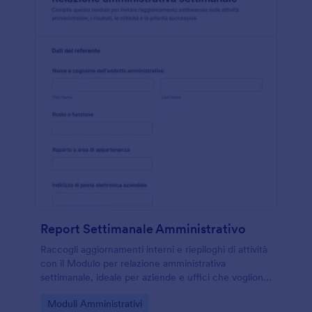
Report Settimanale Amministrativo
Raccogli aggiornamenti interni e riepiloghi di attività
con il Modulo per relazione amministrativa
settimanale, ideale per aziende e uffici che vogliono
una raccolta dati costante e reportistica uniforme in
Go to Category:
Moduli Amministrativi
Jotform.