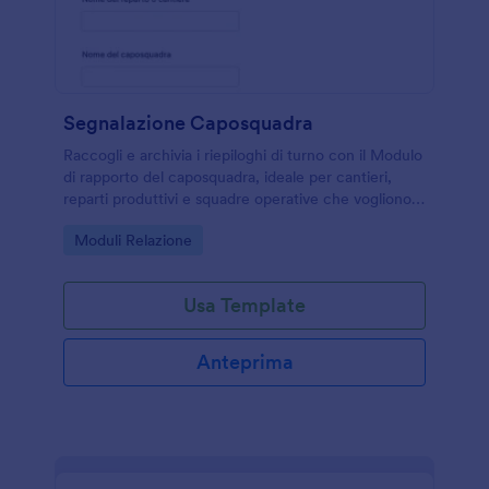
Segnalazione Caposquadra
Raccogli e archivia i riepiloghi di turno con il Modulo
di rapporto del caposquadra, ideale per cantieri,
reparti produttivi e squadre operative che vogliono
migliorare la raccolta dati e la tracciabilità delle
Go to Category:
Moduli Relazione
attività con Jotform.
Usa Template
Anteprima