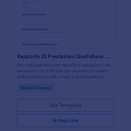
Rapporto Di Prestazioni Quotidiano Modulo
Raccogli aggiornamenti operativi e valutazioni sulle
prestazioni con il Modulo per rapporto giornaliero
delle prestazioni, utile a team e responsabili per
coordinare attività, risorse e priorità del giorno
Go to Category:
Moduli Relazione
successivo con Jotform.
Usa Template
Anteprima