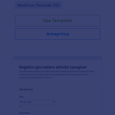
Jotform e mantenendo uno storico ordinato di ogni
Go to Category:
Moduli per Personale OSS
invio del modulo.
Usa Template
Anteprima