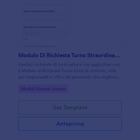
Modulo Di Richiesta Turno Straordinario
Gestisci richieste di turni extra e ore aggiuntive con
il Modulo di Richiesta Turno Extra di Jotform, utile
per responsabili e uffici del personale che vogliono
organizzare coperture e approvazioni in modo
Go to Category:
Moduli Risorse Umane
ordinato.
Usa Template
Anteprima