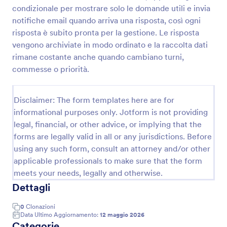
condizionale per mostrare solo le domande utili e invia
notifiche email quando arriva una risposta, così ogni
Modulo Di Rapporto Turno Giornaliero
risposta è subito pronta per la gestione. Le risposta
vengono archiviate in modo ordinato e la raccolta dati
Raccogli e archivia i rapporti di fine turno con il
rimane costante anche quando cambiano turni,
Modulo per Rapporto Turno Giornaliero, utile per
reparti operativi e responsabili che devono
commesse o priorità.
monitorare attività, criticità e passaggi di consegne
Go to Category:
Moduli di Segnalazione dei Turni
con Jotform.
Disclaimer: The form templates here are for
informational purposes only. Jotform is not providing
Usa Template
legal, financial, or other advice, or implying that the
forms are legally valid in all or any jurisdictions. Before
Anteprima
using any such form, consult an attorney and/or other
applicable professionals to make sure that the form
meets your needs, legally and otherwise.
Dettagli
0
Clonazioni
Data Ultimo Aggiornamento:
12 maggio 2026
Categorie