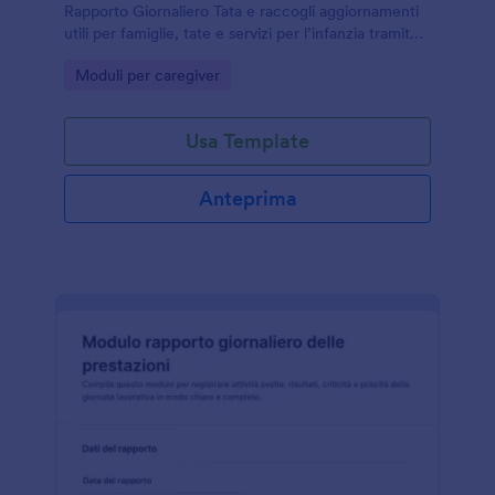
Rapporto Giornaliero Tata e raccogli aggiornamenti
utili per famiglie, tate e servizi per l’infanzia tramite
Jotform e i modelli di modulo.
Go to Category:
Moduli per caregiver
Usa Template
Anteprima