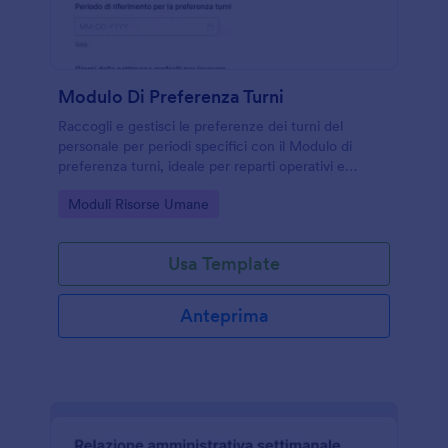
Modulo Di Preferenza Turni
Raccogli e gestisci le preferenze dei turni del
personale per periodi specifici con il Modulo di
preferenza turni, ideale per reparti operativi e
attività su più fasce orarie che vogliono semplificare
Go to Category:
Moduli Risorse Umane
la raccolta dati con Jotform.
Usa Template
Anteprima