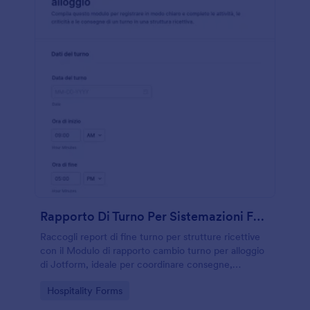
Rapporto Di Turno Per Sistemazioni Form
Raccogli report di fine turno per strutture ricettive
con il Modulo di rapporto cambio turno per alloggio
di Jotform, ideale per coordinare consegne,
segnalazioni e priorità tra reparti e mantenere una
Go to Category:
Hospitality Forms
raccolta dati costante.