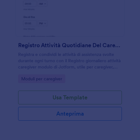
Registro Attività Quotidiane Del Caregiver
Registra e condividi le attività di assistenza svolte
durante ogni turno con il Registro giornaliero attività
caregiver modulo di Jotform, utile per caregiver,
cooperative e strutture che vogliono una raccolta
Go to Category:
Moduli per caregiver
dati ordinata.
Usa Template
Anteprima