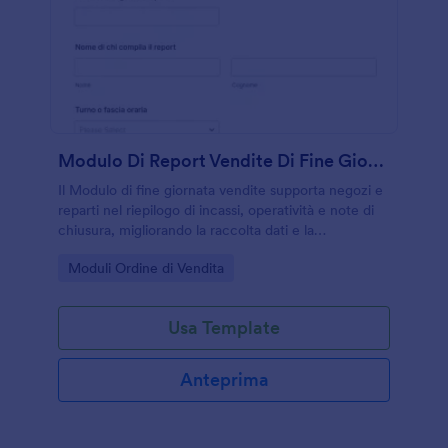
Modulo Di Report Vendite Di Fine Giornata
Il Modulo di fine giornata vendite supporta negozi e
reparti nel riepilogo di incassi, operatività e note di
chiusura, migliorando la raccolta dati e la
condivisione interna tramite Jotform.
Go to Category:
Moduli Ordine di Vendita
Usa Template
Anteprima