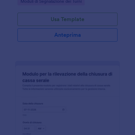
Go to Category:
Moduli di Segnalazione dei Turni
cambi turno e passaggi di incarico.
Usa Template
Anteprima