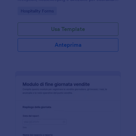
attività, criticità e passaggi di consegne con
Go to Category:
Hospitality Forms
Jotform.
Usa Template
Anteprima