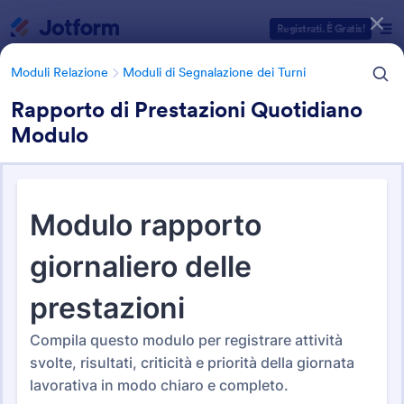
Inizio del dialogo
Registrati. È Gratis!
Moduli Relazione
Moduli di Segnalazione dei Turni
Rapporto di Prestazioni Quotidiano
Modulo
Categorie Template Moduli
Moduli Relazione
Moduli di Segnalazione dei Turni
Moduli di Segnalazione dei
Turni
33 Template