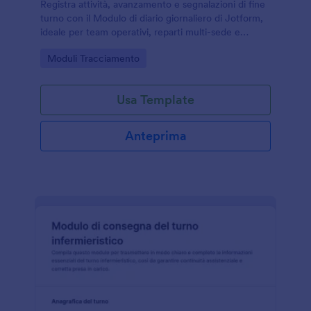
Registra attività, avanzamento e segnalazioni di fine
turno con il Modulo di diario giornaliero di Jotform,
ideale per team operativi, reparti multi-sede e
responsabili che vogliono una raccolta dati costante
Go to Category:
Moduli Tracciamento
e tracciabile.
Usa Template
Anteprima