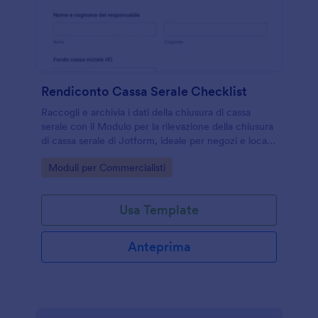
Rendiconto Cassa Serale Checklist
Raccogli e archivia i dati della chiusura di cassa
serale con il Modulo per la rilevazione della chiusura
di cassa serale di Jotform, ideale per negozi e locali
che vogliono controlli interni più ordinati e rapidi.
Go to Category:
Moduli per Commercialisti
Usa Template
Anteprima