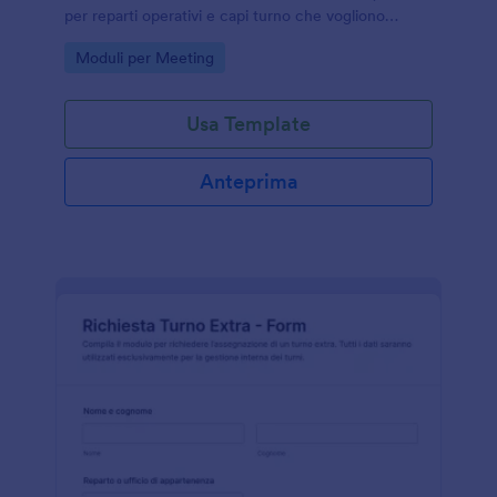
per reparti operativi e capi turno che vogliono
migliorare la raccolta dati e la continuità del lavoro.
Go to Category:
Moduli per Meeting
Usa Template
Anteprima