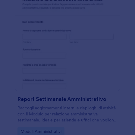
Report Settimanale Amministrativo
Raccogli aggiornamenti interni e riepiloghi di attività
con il Modulo per relazione amministrativa
settimanale, ideale per aziende e uffici che vogliono
una raccolta dati costante e reportistica uniforme in
Go to Category:
Moduli Amministrativi
Jotform.