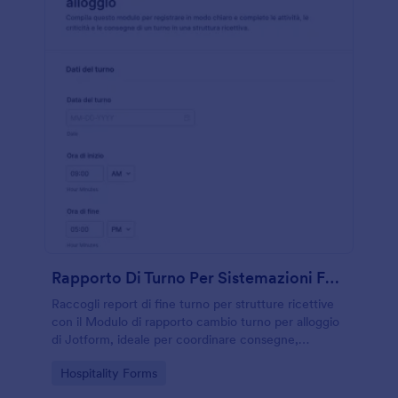
Rapporto Di Turno Per Sistemazioni Form
Raccogli report di fine turno per strutture ricettive
con il Modulo di rapporto cambio turno per alloggio
di Jotform, ideale per coordinare consegne,
segnalazioni e priorità tra reparti e mantenere una
Go to Category:
Hospitality Forms
raccolta dati costante.