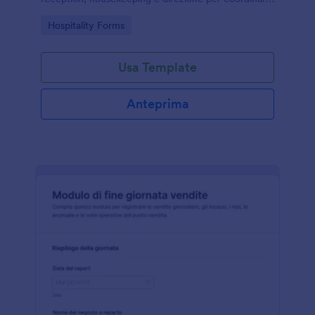
attività, criticità e passaggi di consegne con
Go to Category:
Hospitality Forms
Jotform.
Usa Template
Anteprima