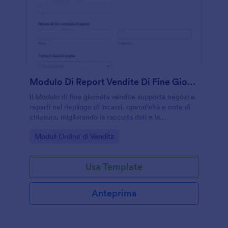
Modulo Di Report Vendite Di Fine Giornata
Il Modulo di fine giornata vendite supporta negozi e
reparti nel riepilogo di incassi, operatività e note di
chiusura, migliorando la raccolta dati e la
condivisione interna tramite Jotform.
Go to Category:
Moduli Ordine di Vendita
Usa Template
Anteprima