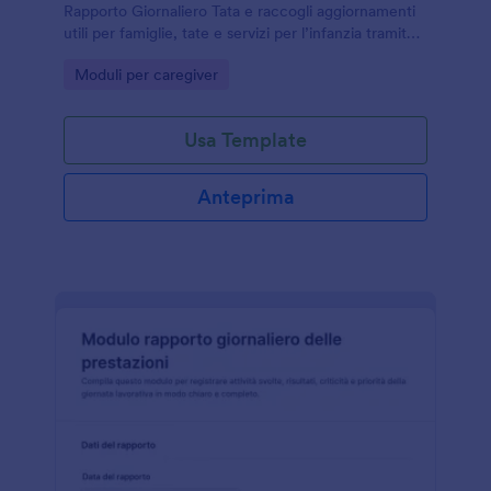
Rapporto Giornaliero Tata e raccogli aggiornamenti
utili per famiglie, tate e servizi per l’infanzia tramite
Jotform e i modelli di modulo.
Go to Category:
Moduli per caregiver
Usa Template
Anteprima