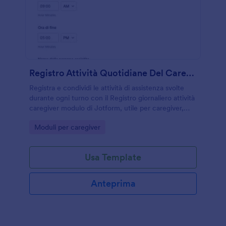
Registro Attività Quotidiane Del Caregiver
Registra e condividi le attività di assistenza svolte
durante ogni turno con il Registro giornaliero attività
caregiver modulo di Jotform, utile per caregiver,
cooperative e strutture che vogliono una raccolta
Go to Category:
Moduli per caregiver
dati ordinata.
Usa Template
Anteprima