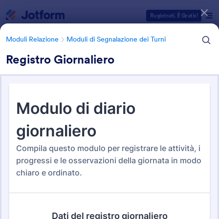
Inizio del dialogo
Registrati. È Gratis!
Moduli Relazione
Moduli di Segnalazione dei Turni
Registro Giornaliero
Categorie Template Moduli
Moduli Relazione
Moduli di Segnalazione dei Turni
Moduli di Segnalazione dei
Turni
33 Template