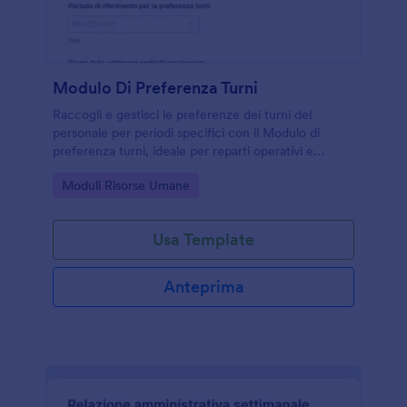
Modulo Di Preferenza Turni
Raccogli e gestisci le preferenze dei turni del
personale per periodi specifici con il Modulo di
preferenza turni, ideale per reparti operativi e
attività su più fasce orarie che vogliono semplificare
Go to Category:
Moduli Risorse Umane
la raccolta dati con Jotform.
Usa Template
Anteprima