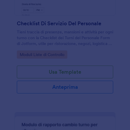
Checklist Di Servizio Del Personale
Tieni traccia di presenze, mansioni e attività per ogni
turno con la Checklist dei Turni del Personale Form
di Jotform, utile per ristorazione, negozi, logistica e
servizi che gestiscono più operatori e fasce orarie.
Go to Category:
Moduli Liste di Controllo
Usa Template
Anteprima