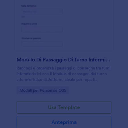
Modulo Di Passaggio Di Turno Infermieristico
Raccogli e organizza i passaggi di consegna tra turni
infermieristici con il Modulo di consegna del turno
infermieristico di Jotform, ideale per reparti
ospedalieri e strutture assistenziali che vogliono una
Go to Category:
Moduli per Personale OSS
raccolta dati coerente.
Usa Template
Anteprima