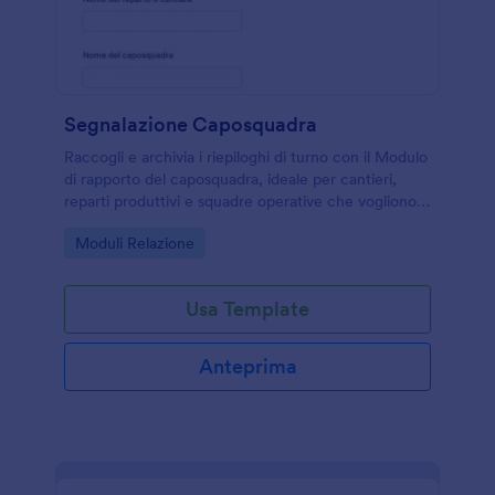
Segnalazione Caposquadra
Raccogli e archivia i riepiloghi di turno con il Modulo
di rapporto del caposquadra, ideale per cantieri,
reparti produttivi e squadre operative che vogliono
migliorare la raccolta dati e la tracciabilità delle
Go to Category:
Moduli Relazione
attività con Jotform.
Usa Template
Anteprima