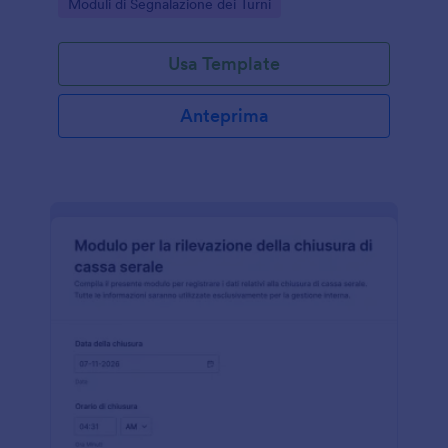
Go to Category:
Moduli di Segnalazione dei Turni
cambi turno e passaggi di incarico.
Usa Template
Anteprima