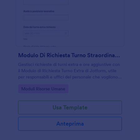
Modulo Di Richiesta Turno Straordinario
Gestisci richieste di turni extra e ore aggiuntive con
il Modulo di Richiesta Turno Extra di Jotform, utile
per responsabili e uffici del personale che vogliono
organizzare coperture e approvazioni in modo
Go to Category:
Moduli Risorse Umane
ordinato.
Usa Template
Anteprima