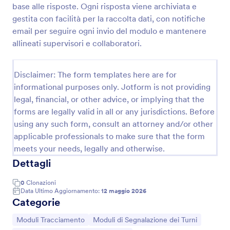
base alle risposte. Ogni risposta viene archiviata e
gestita con facilità per la raccolta dati, con notifiche
email per seguire ogni invio del modulo e mantenere
Modulo Di Rapporto Turno Giornaliero
allineati supervisori e collaboratori.
Raccogli e archivia i rapporti di fine turno con il
Modulo per Rapporto Turno Giornaliero, utile per
reparti operativi e responsabili che devono
Disclaimer: The form templates here are for
monitorare attività, criticità e passaggi di consegne
informational purposes only. Jotform is not providing
Go to Category:
Moduli di Segnalazione dei Turni
con Jotform.
legal, financial, or other advice, or implying that the
forms are legally valid in all or any jurisdictions. Before
Usa Template
using any such form, consult an attorney and/or other
applicable professionals to make sure that the form
Anteprima
meets your needs, legally and otherwise.
Dettagli
0
Clonazioni
Data Ultimo Aggiornamento:
12 maggio 2026
Categorie
Vai alla Categoria:
Vai alla Categoria:
Moduli Tracciamento
Moduli di Segnalazione dei Turni