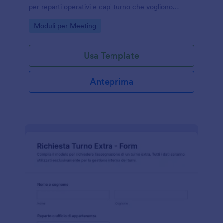
per reparti operativi e capi turno che vogliono
migliorare la raccolta dati e la continuità del lavoro.
Go to Category:
Moduli per Meeting
Usa Template
Anteprima