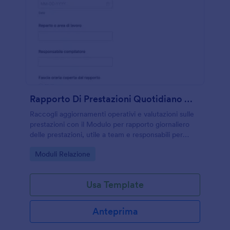
Rapporto Di Prestazioni Quotidiano Modulo
Raccogli aggiornamenti operativi e valutazioni sulle
prestazioni con il Modulo per rapporto giornaliero
delle prestazioni, utile a team e responsabili per
coordinare attività, risorse e priorità del giorno
Go to Category:
Moduli Relazione
successivo con Jotform.
Usa Template
Anteprima