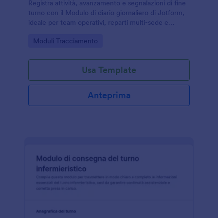
Registra attività, avanzamento e segnalazioni di fine
turno con il Modulo di diario giornaliero di Jotform,
ideale per team operativi, reparti multi-sede e
responsabili che vogliono una raccolta dati costante
Go to Category:
Moduli Tracciamento
e tracciabile.
Usa Template
Anteprima