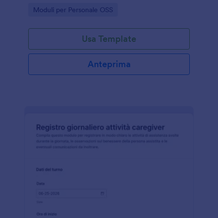
Jotform e mantenendo uno storico ordinato di ogni
Go to Category:
Moduli per Personale OSS
invio del modulo.
Usa Template
Anteprima