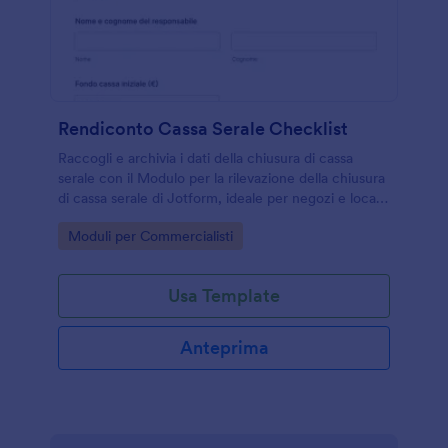
Rendiconto Cassa Serale Checklist
Raccogli e archivia i dati della chiusura di cassa
serale con il Modulo per la rilevazione della chiusura
di cassa serale di Jotform, ideale per negozi e locali
che vogliono controlli interni più ordinati e rapidi.
Go to Category:
Moduli per Commercialisti
Usa Template
Anteprima