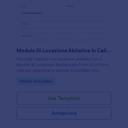
Modulo Di Locazione Abitativa In California
Raccogli i dati per una locazione abitativa con il
Modulo di Locazione Residenziale Form di Jotform,
utile per proprietari e agenzie immobiliari che
vogliono gestire accordi e raccogliere risposte al
Go to Category:
Moduli Immobiliari
modulo online.
Usa Template
Anteprima