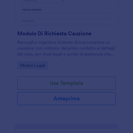
Modulo Di Richiesta Cauzione
Raccogli e organizza richieste di scarcerazione su
cauzione con Jotform, dal primo contatto ai dettagli
del caso, per studi legali e servizi di assistenza che
gestiscono comunicazioni e raccolta dati online.
Go to Category:
Moduli Legali
Usa Template
Anteprima