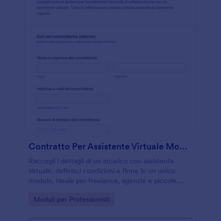
Contratto Per Assistente Virtuale Modulo
Raccogli i dettagli di un incarico con assistente
virtuale, definisci condizioni e firme in un unico
modulo, ideale per freelance, agenzie e piccole
aziende che vogliono una gestione ordinata degli
Go to Category:
Moduli per Professionisti
accordi con Jotform.