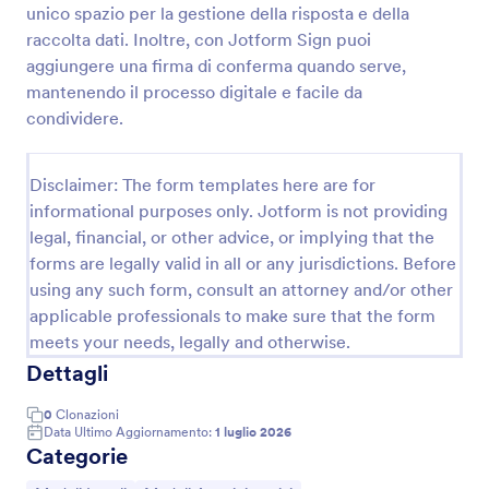
unico spazio per la gestione della risposta e della
Modulo Di Consenso Al Viaggio Per Minore Con Un Solo Genitore
raccolta dati. Inoltre, con Jotform Sign puoi
aggiungere una firma di conferma quando serve,
Raccogli l’autorizzazione al viaggio per un minore
che si sposta con un solo genitore usando Jotform e
mantenendo il processo digitale e facile da
il Modulo di Consenso al Viaggio per Minore con un
condividere.
Solo Genitore, ideale per famiglie e tutori che
Go to Category:
Moduli di Consenso
vogliono gestire la raccolta dati online.
Disclaimer: The form templates here are for
informational purposes only. Jotform is not providing
Usa Template
legal, financial, or other advice, or implying that the
forms are legally valid in all or any jurisdictions. Before
Anteprima
using any such form, consult an attorney and/or other
applicable professionals to make sure that the form
meets your needs, legally and otherwise.
Dettagli
0
Clonazioni
Data Ultimo Aggiornamento:
1 luglio 2026
Categorie