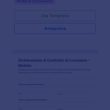
Go to Category:
Moduli di Dichiarazione
modulo.
Usa Template
Anteprima