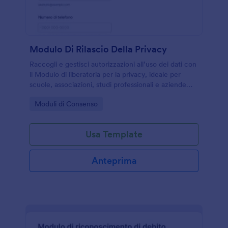
Modulo Di Rilascio Della Privacy
Raccogli e gestisci autorizzazioni all’uso dei dati con
il Modulo di liberatoria per la privacy, ideale per
scuole, associazioni, studi professionali e aziende
che devono documentare consensi e validità in
Go to Category:
Moduli di Consenso
modo ordinato.
Usa Template
Anteprima