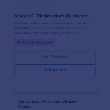
Modulo Di Dichiarazione Dell'Autore
Raccogli dichiarazioni di originalità e autorizzazioni
alla pubblicazione con il Form di Dichiarazione
dell’Autore, ideale per editori, redazioni e
organizzatori di concorsi che vogliono semplificare
Go to Category:
Moduli di Dichiarazione
la raccolta dati online.
Usa Template
Anteprima