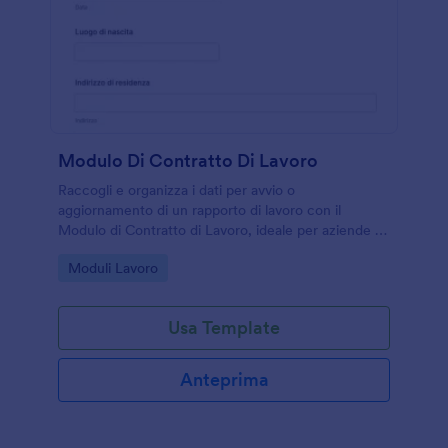
Modulo Di Contratto Di Lavoro
Raccogli e organizza i dati per avvio o
aggiornamento di un rapporto di lavoro con il
Modulo di Contratto di Lavoro, ideale per aziende e
consulenti che gestiscono la raccolta dati e le
Go to Category:
Moduli Lavoro
risposte online con Jotform.
Usa Template
Anteprima