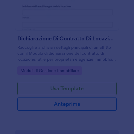
Dichiarazione Di Contratto Di Locazione Modulo
Raccogli e archivia i dettagli principali di un affitto
con il Modulo di dichiarazione del contratto di
locazione, utile per proprietari e agenzie immobiliari
che vogliono gestire online la raccolta dati e le
Go to Category:
Moduli di Gestione Immobiliare
risposte.
Usa Template
Anteprima