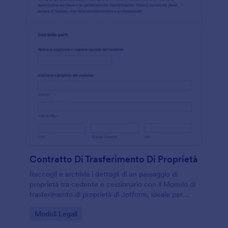
Contratto Di Trasferimento Di Proprietà
Raccogli e archivia i dettagli di un passaggio di
proprietà tra cedente e cessionario con il Modulo di
trasferimento di proprietà di Jotform, ideale per
privati e attività che gestiscono trasferimenti di beni
Go to Category:
Moduli Legali
e documentazione di raccolta dati.