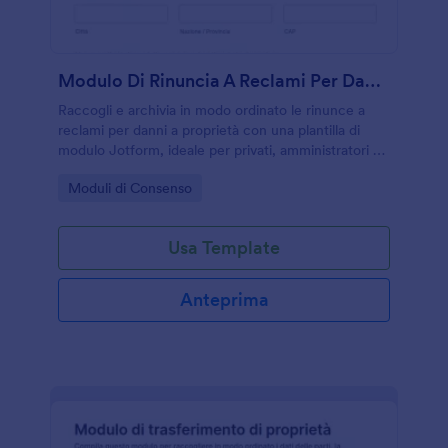
Modulo Di Rinuncia A Reclami Per Danni A Proprietà
Raccogli e archivia in modo ordinato le rinunce a
reclami per danni a proprietà con una plantilla di
modulo Jotform, ideale per privati, amministratori e
piccole imprese che devono gestire accordi e
Go to Category:
Moduli di Consenso
raccolta dati online.
Usa Template
Anteprima