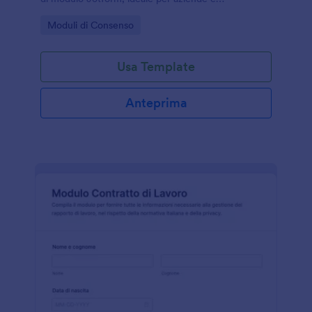
professionisti che gestiscono richieste interne e
Go to Category:
Moduli di Consenso
verifiche commerciali.
Usa Template
Anteprima