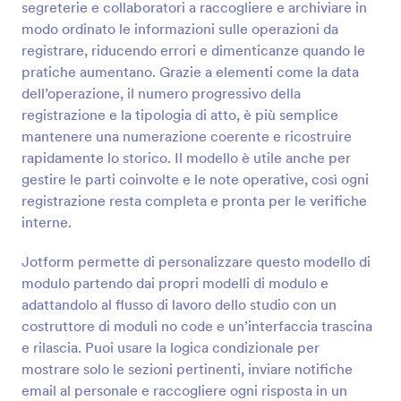
segreterie e collaboratori a raccogliere e archiviare in
tuo logo, le informazioni sul tuo lavoro e persino
Anteprima
inserire foto e video. Sei un editore, un venditore o
modo ordinato le informazioni sulle operazioni da
un distributore di contenuti digitali? Potresti aver
registrare, riducendo errori e dimenticanze quando le
bisogno di un Modulo di Dichiarazione Copyright
pratiche aumentano. Grazie a elementi come la data
gratuito per proteggere i tuoi beni! Sia che tu sia un
dell’operazione, il numero progressivo della
individuo o un'organizzazione, proteggi i tuoi
registrazione e la tipologia di atto, è più semplice
contenuti - e i tuoi diritti - con questo modulo
gratuito di Jotform. Compilando il modulo e
mantenere una numerazione coerente e ricostruire
condividendolo con i tuoi clienti, proteggerai il tuo
rapidamente lo storico. Il modello è utile anche per
lavoro dall'utilizzo senza autorizzazione. Sincronizza i
gestire le parti coinvolte e le note operative, così ogni
dati su Dropbox, Google Drive e altre applicazioni,
registrazione resta completa e pronta per le verifiche
oppure inviali direttamente alla tua casella di posta
interne.
elettronica in formato PDF. Tutto grazie alle oltre
100 integrazioni disponibili gratuitamente.
Jotform permette di personalizzare questo modello di
modulo partendo dai propri modelli di modulo e
adattandolo al flusso di lavoro dello studio con un
costruttore di moduli no code e un’interfaccia trascina
e rilascia. Puoi usare la logica condizionale per
mostrare solo le sezioni pertinenti, inviare notifiche
email al personale e raccogliere ogni risposta in un