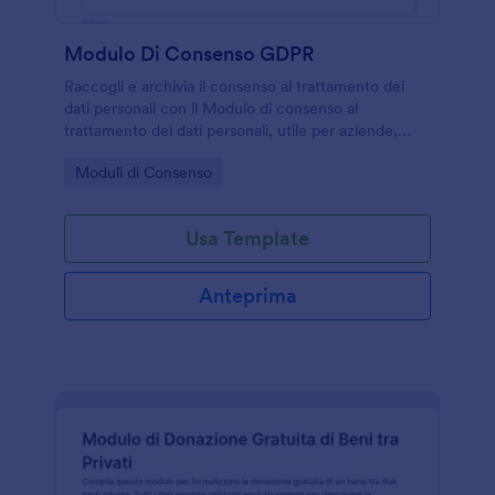
Modulo Di Consenso GDPR
Raccogli e archivia il consenso al trattamento dei
dati personali con il Modulo di consenso al
trattamento dei dati personali, utile per aziende,
associazioni e professionisti che vogliono gestire
Go to Category:
Moduli di Consenso
autorizzazioni e preferenze di contatto online.
Usa Template
Anteprima