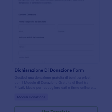
Dichiarazione Di Donazione Form
Gestisci una donazione gratuita di beni tra privati
con il Modulo di Donazione Gratuita di Beni tra
Privati, ideale per raccogliere dati e firme online e
conservare una conferma chiara delle condizioni
Go to Category:
Moduli Donazione
concordate.
Usa Template