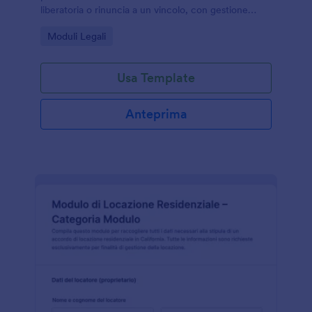
liberatoria o rinuncia a un vincolo, con gestione
ordinata della risposta in Jotform e invio del modulo
Go to Category:
Moduli Legali
tracciabile.
Usa Template
Anteprima