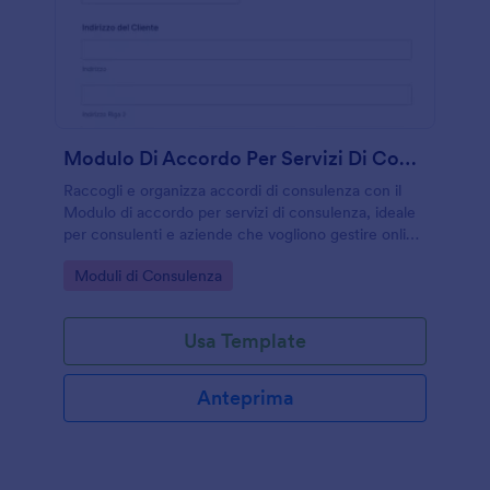
Modulo Di Accordo Per Servizi Di Consulenza
Raccogli e organizza accordi di consulenza con il
Modulo di accordo per servizi di consulenza, ideale
per consulenti e aziende che vogliono gestire online
la raccolta dati e ogni risposta in modo chiaro e
Go to Category:
Moduli di Consulenza
coerente.
Usa Template
Anteprima