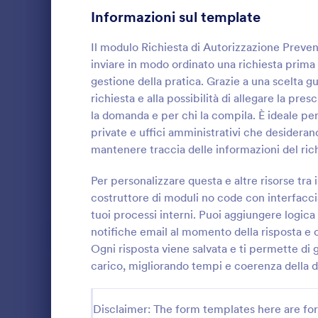
Informazioni sul template
Moduli di Iscrizione
56
Il modulo Richiesta di Autorizzazione Preventi
Votazione
19
inviare in modo ordinato una richiesta prima
gestione della pratica. Grazie a una scelta gu
Moduli Riassunto
5
richiesta e alla possibilità di allegare la pres
la domanda e per chi la compila. È ideale per
Moduli di Approvazione
85
Modulo D
private e uffici amministrativi che desiderano
Moduli di valutazione
132
Raccogli e ar
mantenere traccia delle informazioni del ric
trattamento 
Moduli di Presenza
16
di consenso 
Per personalizzare questa e altre risorse tr
personali, ut
costruttore di moduli no code con interfaccia 
Go to Cate
Moduli di 
Revisione
professionist
48
tuoi processi interni. Puoi aggiungere logic
autorizzazio
notifiche email al momento della risposta e o
online.
Moduli di autorizzazione
117
Ogni risposta viene salvata e ti permette di ge
Moduli Premiazione
carico, migliorando tempi e coerenza della
8
Moduli per il Black Friday
4
Disclaimer: The form templates here are for 