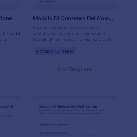
zione
Modulo Di Consenso Del Consumatore
Raccogli e gestisci le preferenze di
tform, dal
contatto e i consensi dei clienti con il
o, per
Modulo di consenso del consumatore di
 che
Jotform, utile per aziende e organizzazioni
Go to Category:
Moduli di Consenso
lta dati
che vogliono documentare scelte e
autorizzazioni in modo ordinato.
Usa Template