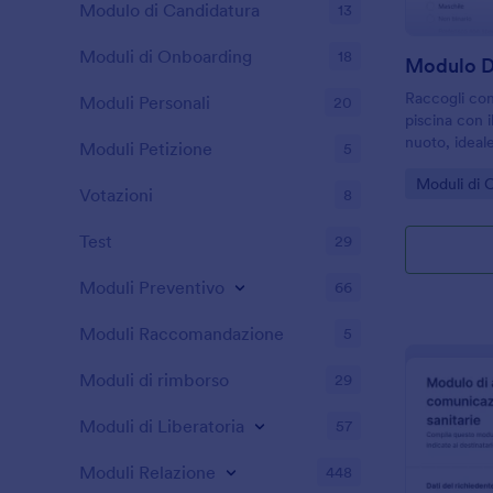
Modulo di Candidatura
13
Moduli di Onboarding
18
Raccogli con
Moduli Personali
20
piscina con i
nuoto, ideal
Moduli Petizione
5
sportivi e o
Go to Cate
Moduli di 
richieste e r
Votazioni
8
Test
29
Moduli Preventivo
66
Moduli Raccomandazione
5
Moduli di rimborso
29
Moduli di Liberatoria
57
Moduli Relazione
448