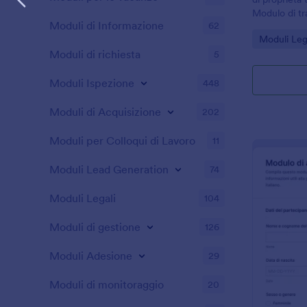
Modulo di tr
Moduli di Informazione
62
Jotform, idea
Go to Cate
Moduli Leg
gestiscono t
Moduli di richiesta
5
documentazio
Moduli Ispezione
448
Moduli di Acquisizione
202
Moduli per Colloqui di Lavoro
11
Moduli Lead Generation
74
Moduli Legali
104
Moduli di gestione
126
Moduli Adesione
29
Moduli di monitoraggio
20