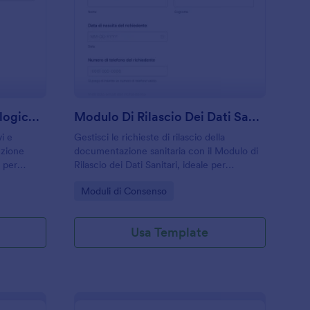
odulo Di Prestito Tecnologico Del Personale
: Modulo Di Rilascio D
Anteprima
Modulo Di Prestito Tecnologico Del Personale
Modulo Di Rilascio Dei Dati Sanitari
vi e
Gestisci le richieste di rilascio della
uzione
documentazione sanitaria con il Modulo di
e per
Rilascio dei Dati Sanitari, ideale per
re rientri,
strutture sanitarie e uffici amministrativi che
Go to Category:
Moduli di Consenso
orm in
vogliono semplificare la raccolta dati e la
gestione delle risposte.
Usa Template