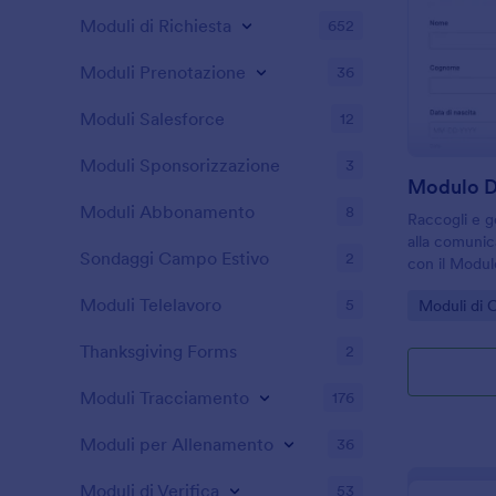
Moduli di Richiesta
652
Moduli Prenotazione
36
Moduli Salesforce
12
Moduli Sponsorizzazione
3
Moduli Abbonamento
8
Raccogli e g
alla comunic
Sondaggi Campo Estivo
2
con il Modulo
comunicazion
Moduli Telelavoro
Go to Cate
5
Moduli di 
ideale per s
organizzare l
Thanksgiving Forms
2
Moduli Tracciamento
176
Moduli per Allenamento
36
Moduli di Verifica
53