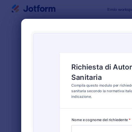
Inizio del dialogo
Il mio worksp
Modelli di
Modul
ORDINA PER
Popolari
117 Templat
LAYOUT DEL
Classico
MODULO
TIPOLOGIA
Moduli Ordine
554
Moduli di Registrazione
461