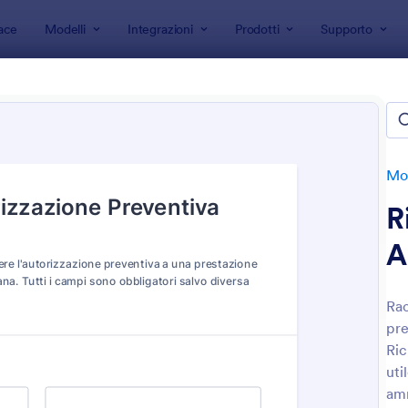
ace
Modelli
Integrazioni
Prodotti
Supporto
 modulo
Moduli di autorizzazione
i di autorizzazione
e
Mod
R
A
Rac
pre
: Modulo Di Delega
: M
Anteprima
Anteprima
Ric
uti
amm