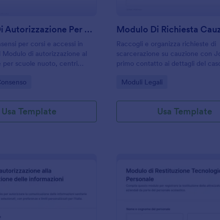
Modulo Di Autorizzazione Per Nuoto
Modulo Di Richiesta Cau
sensi per corsi e accessi in
Raccogli e organizza richieste di
l Modulo di autorizzazione al
scarcerazione su cauzione con Jo
e per scuole nuoto, centri
primo contatto ai dettagli del cas
rganizzatori che devono gestire
studi legali e servizi di assistenza
gory:
Go to Category:
Consenso
Moduli Legali
accolta dati in modo chiaro.
gestiscono comunicazioni e racco
online.
Usa Template
Usa Template