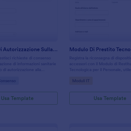
: Modulo Di Autorizzazione Sulla Privacy
: M
Anteprima
Anteprima
Modulo Di Autorizzazione Sulla Privacy
estisci richieste di consenso
Registra la riconsegna di dispositi
azione di informazioni sanitarie
accessori con il Modulo di Restit
 di autorizzazione alla
Tecnologica per il Personale, util
e delle informazioni sanitarie,
aziende ed enti che vogliono gesti
gory:
Go to Category:
Consenso
Moduli IT
tudi e strutture che devono
verifiche e raccolta dati con Jotf
a raccolta dati e ogni risposta.
modo ordinato.
Usa Template
Usa Template