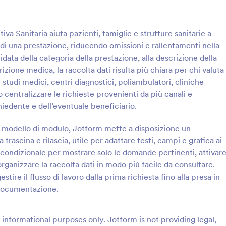
: Modulo Di Consenso GDPR
: M
Anteprima
Anteprima
va Sanitaria aiuta pazienti, famiglie e strutture sanitarie a
 di una prestazione, riducendo omissioni e rallentamenti nella
idata della categoria della prestazione, alla descrizione della
crizione medica, la raccolta dati risulta più chiara per chi valuta
 studi medici, centri diagnostici, poliambulatori, cliniche
i Consenso GDPR
 centralizzare le richieste provenienti da più canali e
chivia il consenso al
Raccogli autorizzazioni di pagame
hiedente e dell’eventuale beneficiario.
dei dati personali con il Modulo
Modulo di Autorizzazione al Pag
al trattamento dei dati
ideale per aziende e associazioni
a i modello di modulo, Jotform mette a disposizione un
ile per aziende, associazioni e
vogliono gestire richieste interne
trascina e rilascia, utile per adattare testi, campi e grafica ai
gory:
Go to Category:
Consenso
Moduli di Pagamento
i che vogliono gestire
documentare la raccolta dati con
a condizionale per mostrare solo le domande pertinenti, attivar
ni e preferenze di contatto
rganizzare la raccolta dati in modo più facile da consultare.
Usa Template
Usa Template
stire il flusso di lavoro dalla prima richiesta fino alla presa in
 documentazione.
informational purposes only. Jotform is not providing legal,