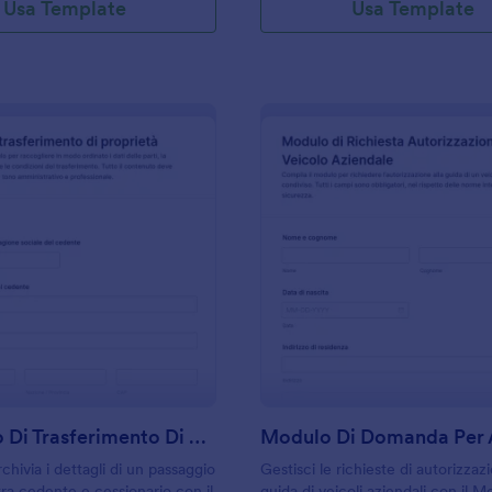
Usa Template
Usa Template
: Contratto Di Trasferimento Di Proprietà
: M
Anteprima
Anteprima
Contratto Di Trasferimento Di Proprietà
chivia i dettagli di un passaggio
Gestisci le richieste di autorizzazi
tra cedente e cessionario con il
guida di veicoli aziendali con il M