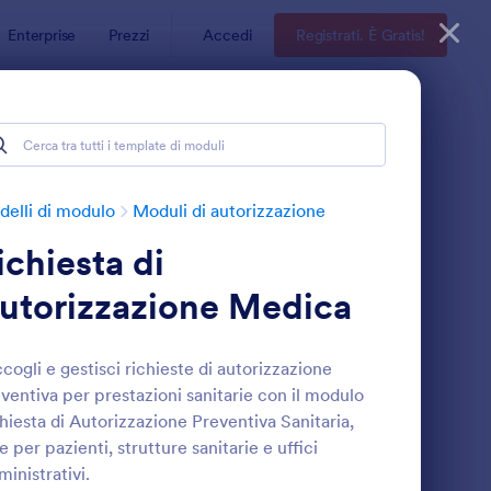
Enterprise
Prezzi
Accedi
Registrati. È Gratis!
elli di modulo
Moduli di autorizzazione
ichiesta di
utorizzazione Medica
cogli e gestisci richieste di autorizzazione
ventiva per prestazioni sanitarie con il modulo
odulo Di Autorizzazione Al Viaggio Per Minori
: Modulo Di Richiesta
Anteprima
hiesta di Autorizzazione Preventiva Sanitaria,
le per pazienti, strutture sanitarie e uffici
inistrativi.