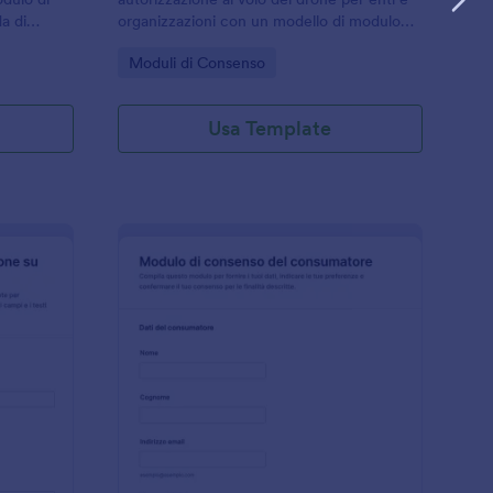
a di
organizzazioni con un modello di modulo
ale per
Jotform, utile per data collection e per
Go to Category:
Moduli di Consenso
 di flotta
tracciare ogni risposta in un’unica
olta dati.
procedura.
Usa Template
odulo Di Richiesta Cauzione
: Modulo Di Consens
Anteprima