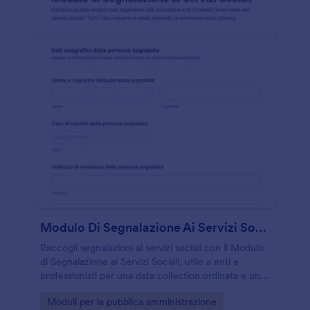
Modulo Di Segnalazione Ai Servizi Sociali
Raccogli segnalazioni ai servizi sociali con il Modulo
di Segnalazione ai Servizi Sociali, utile a enti e
professionisti per una data collection ordinata e una
gestione chiara di ogni risposta.
Go to Category:
Moduli per la pubblica amministrazione