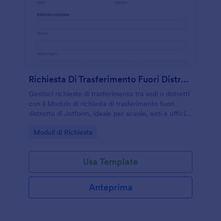
Richiesta Di Trasferimento Fuori Distretto Form
Gestisci richieste di trasferimento tra sedi o distretti
con il Modulo di richiesta di trasferimento fuori
distretto di Jotform, ideale per scuole, enti e uffici
che vogliono raccogliere dati e allegati di supporto
Go to Category:
Moduli di Richiesta
in modo ordinato.
Usa Template
Anteprima