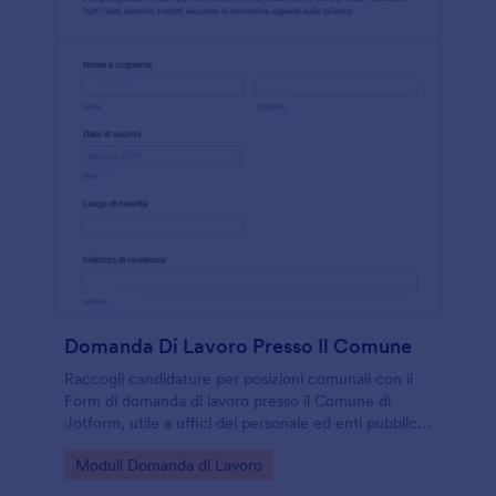
Domanda Di Lavoro Presso Il Comune
Raccogli candidature per posizioni comunali con il
Form di domanda di lavoro presso il Comune di
Jotform, utile a uffici del personale ed enti pubblici
per la raccolta dati e la gestione di ogni risposta in
Go to Category:
Moduli Domanda di Lavoro
modo ordinato.