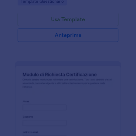
Go to Category:
Template Questionario
locali.
Usa Template
Anteprima