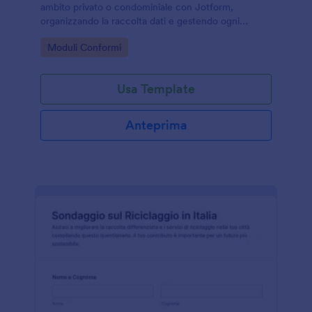
ambito privato o condominiale con Jotform,
organizzando la raccolta dati e gestendo ogni
risposta in modo ordinato tramite un modello di
Go to Category:
Moduli Conformi
modulo personalizzabile.
Usa Template
Anteprima