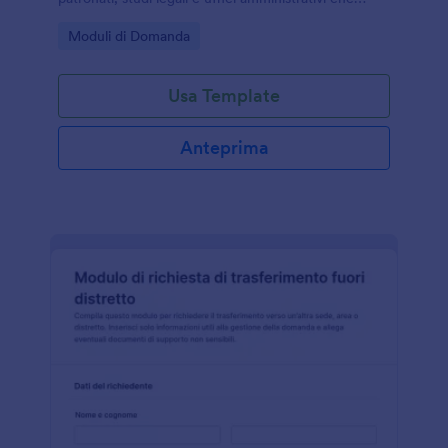
vogliono semplificare la raccolta dati online con
Go to Category:
Moduli di Domanda
Jotform.
Usa Template
Anteprima