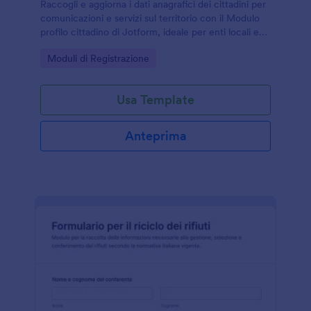
Raccogli e aggiorna i dati anagrafici dei cittadini per
comunicazioni e servizi sul territorio con il Modulo
profilo cittadino di Jotform, ideale per enti locali e
organizzazioni che gestiscono raccolta dati online.
Go to Category:
Moduli di Registrazione
Usa Template
Anteprima