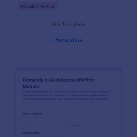
Jotform, ideale per enti, uffici amministrativi e
Go to Category:
Moduli di Verifica
consulenti che devono organizzare ogni risposta.
Usa Template
Anteprima