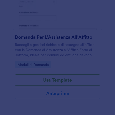
Domanda Per L’Assistenza All’Affitto
Raccogli e gestisci richieste di sostegno all’affitto
con la Domanda di Assistenza all’Affitto Form di
Jotform, ideale per comuni ed enti che devono
organizzare la raccolta dati e valutare rapidamente
Go to Category:
Moduli di Domanda
le risposte.
Usa Template
Anteprima