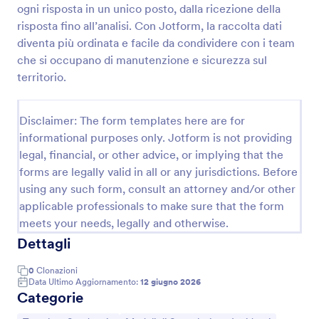
ogni risposta in un unico posto, dalla ricezione della
risposta fino all’analisi. Con Jotform, la raccolta dati
diventa più ordinata e facile da condividere con i team
Sondaggio Di Soddisfazione Del Ministero Modulo
che si occupano di manutenzione e sicurezza sul
Raccogli feedback dei cittadini sui servizi e individua
territorio.
aree di miglioramento con il Modulo Questionario di
Soddisfazione del Ministero di Jotform, ideale per
enti pubblici che vogliono analizzare la raccolta dati
Disclaimer: The form templates here are for
Go to Category:
Template Sondaggio
in modo continuo.
informational purposes only. Jotform is not providing
legal, financial, or other advice, or implying that the
Usa Template
forms are legally valid in all or any jurisdictions. Before
using any such form, consult an attorney and/or other
Anteprima
applicable professionals to make sure that the form
meets your needs, legally and otherwise.
Dettagli
0
Clonazioni
Data Ultimo Aggiornamento:
12 giugno 2026
Categorie