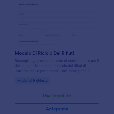
Modulo Di Riciclo Dei Rifiuti
Raccogli e gestisci le richieste di conferimento per il
riciclo con il Modulo per il riciclo dei rifiuti di
Jotform, ideale per comuni, isole ecologiche e
associazioni che vogliono semplificare la data
Go to Category:
Moduli di Richiesta
collection online.
Usa Template
Anteprima