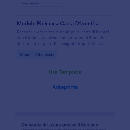
Modulo Richiesta Carta D'Identità
Raccogli e organizza le richieste di carta di identità
con il Modulo richiesta carta di identità Form di
Jotform, utile per uffici anagrafe e sportelli al
cittadino che vogliono semplificare la raccolta dati e
Go to Category:
Moduli di Richiesta
la gestione delle risposte.
Usa Template
Anteprima