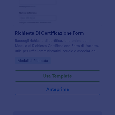
Richiesta Di Certificazione Form
Raccogli richieste di certificazione online con il
Modulo di Richiesta Certificazione Form di Jotform,
utile per uffici amministrativi, scuole e associazioni
che vogliono semplificare la raccolta dati e gestire
Go to Category:
Moduli di Richiesta
ogni risposta.
Usa Template
Anteprima