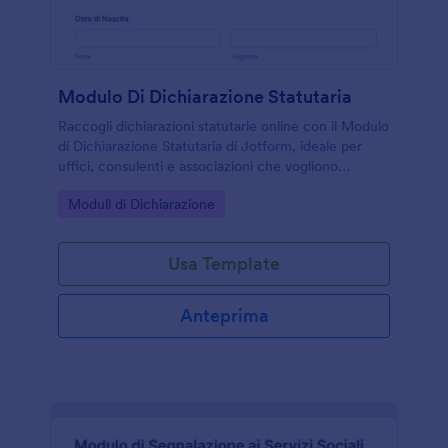
Modulo Di Dichiarazione Statutaria
Raccogli dichiarazioni statutarie online con il Modulo
di Dichiarazione Statutaria di Jotform, ideale per
uffici, consulenti e associazioni che vogliono
velocizzare la raccolta dati e gestire ogni risposta in
Go to Category:
Moduli di Dichiarazione
modo ordinato.
Usa Template
Anteprima