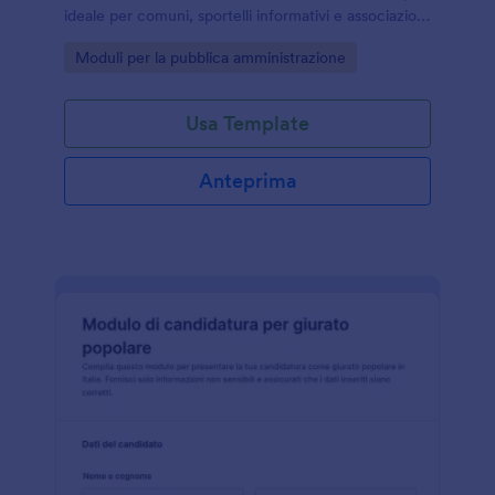
ideale per comuni, sportelli informativi e associazioni
che devono raccogliere dati in modo ordinato
Go to Category:
Moduli per la pubblica amministrazione
online.
Usa Template
Anteprima