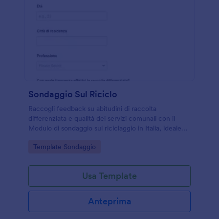
Sondaggio Sul Riciclo
Raccogli feedback su abitudini di raccolta
differenziata e qualità dei servizi comunali con il
Modulo di sondaggio sul riciclaggio in Italia, ideale
per Comuni, scuole e associazioni che vogliono
Go to Category:
Template Sondaggio
migliorare la raccolta dati.
Usa Template
Anteprima