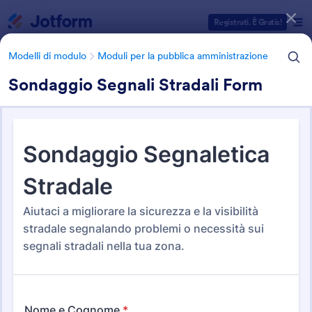
Inizio del dialogo
Registrati. È Gratis!
Modelli di modulo
Moduli per la pubblica amministrazione
Sondaggio Segnali Stradali Form
Categorie Template Moduli
Modelli di modulo
Moduli per la pubblica amministrazione
Moduli per la pubblica
amministrazione
62 Template