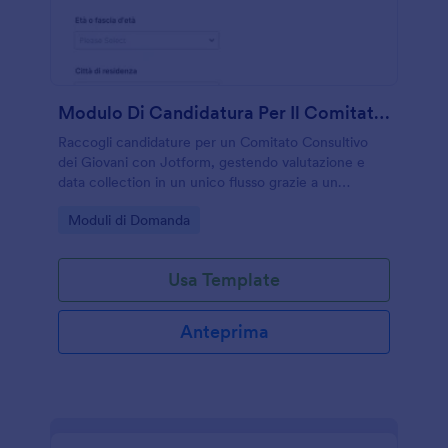
Modulo Di Candidatura Per Il Comitato Consultivo Giovanile
Raccogli candidature per un Comitato Consultivo
dei Giovani con Jotform, gestendo valutazione e
data collection in un unico flusso grazie a un
modello di modulo personalizzabile e facile da
Go to Category:
Moduli di Domanda
condividere.
Usa Template
Anteprima