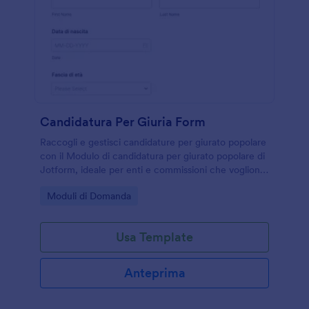
Candidatura Per Giuria Form
Raccogli e gestisci candidature per giurato popolare
con il Modulo di candidatura per giurato popolare di
Jotform, ideale per enti e commissioni che vogliono
una raccolta dati uniforme e invii del modulo
Go to Category:
Moduli di Domanda
ordinati.
Usa Template
Anteprima