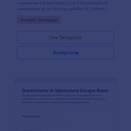
conferenze e presentazioni con il Questionario di
osservazione di un discorso pubblico di Jotform,
ideale per scuole, enti di formazione e organizzatori
Go to Category:
Template Sondaggio
di eventi.
Usa Template
Anteprima