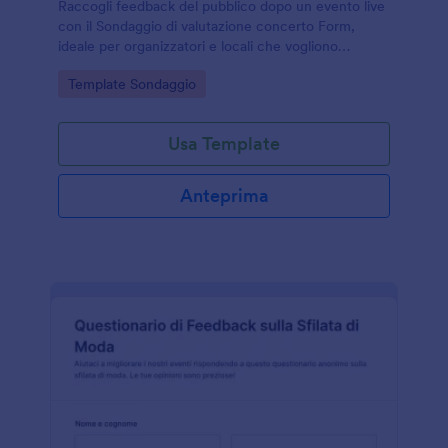
Raccogli feedback del pubblico dopo un evento live
con il Sondaggio di valutazione concerto Form,
ideale per organizzatori e locali che vogliono
migliorare esperienza, servizi e percezione del
Go to Category:
Template Sondaggio
valore tramite Jotform.
Usa Template
Anteprima