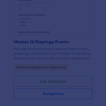
Modulo Di Riepilogo Evento
Raccogli feedback e lezioni apprese dopo incontri,
workshop o conferenze con il Modulo di debriefing
dell’evento di Jotform, utile per team organizzativi
che vogliono migliorare logistica, contenuti e
Go to Category:
Moduli di Valutazione degli Eventi
risultati.
Usa Template
Anteprima