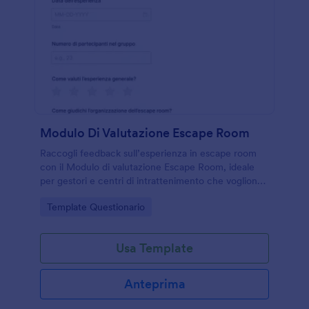
Modulo Di Valutazione Escape Room
Raccogli feedback sull’esperienza in escape room
con il Modulo di valutazione Escape Room, ideale
per gestori e centri di intrattenimento che vogliono
migliorare qualità, difficoltà e servizio grazie alla
Go to Category:
Template Questionario
raccolta dati online.
Usa Template
Anteprima