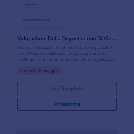
Valutazione Della Degustazione Di Vini Survey
Raccogli valutazioni e commenti sulle degustazioni
con il Modulo di valutazione degustazione vini,
ideale per cantine, enoteche, scuole e organizzatori
di eventi che vogliono analizzare il gradimento e
Go to Category:
Template Sondaggio
confrontare i risultati.
Usa Template
Anteprima