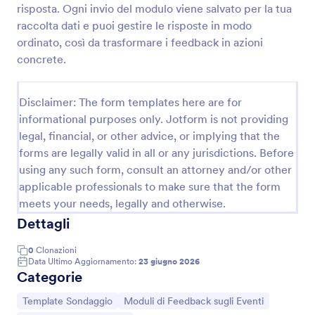
risposta. Ogni invio del modulo viene salvato per la tua
raccolta dati e puoi gestire le risposte in modo
ordinato, così da trasformare i feedback in azioni
Sondaggio Voto Del Pubblico Mostra D’Arte
concrete.
Raccogli i voti del pubblico per una mostra d’arte
con Jotform, gestisci la raccolta dati in modo
ordinato e organizza ogni invio del modulo per
Disclaimer: The form templates here are for
premiare l’opera preferita e ottenere feedback dai
informational purposes only. Jotform is not providing
Go to Category:
Votazione
visitatori.
legal, financial, or other advice, or implying that the
forms are legally valid in all or any jurisdictions. Before
Usa Template
using any such form, consult an attorney and/or other
applicable professionals to make sure that the form
Anteprima
meets your needs, legally and otherwise.
Dettagli
0
Clonazioni
Data Ultimo Aggiornamento:
23 giugno 2026
Categorie
Vai alla Categoria:
Vai alla Categoria:
Template Sondaggio
Moduli di Feedback sugli Eventi