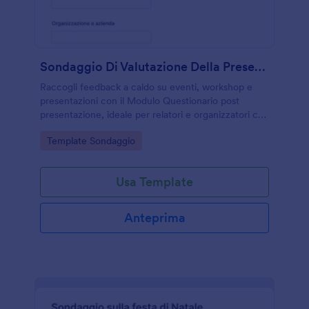
Sondaggio Di Valutazione Della Presentazione
Raccogli feedback a caldo su eventi, workshop e
presentazioni con il Modulo Questionario post
presentazione, ideale per relatori e organizzatori che
vogliono migliorare contenuti ed esperienza tramite
Go to Category:
Template Sondaggio
raccolta dati online con Jotform.
Usa Template
Anteprima