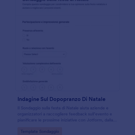
Indagine Sul Dopopranzo Di Natale
Il Sondaggio sulla festa di Natale aiuta aziende e
organizzatori a raccogliere feedback sull’evento e
pianificare le prossime iniziative con Jotform, dalla
raccolta dati alle risposte in un unico modulo online.
Go to Category:
Template Sondaggio