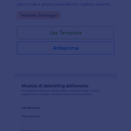
parrocchie e gruppi pastorali che vogliono misurare
l’esperienza e migliorare organizzazione,
Go to Category:
Template Sondaggio
accoglienza e comunicazione.
Usa Template
Anteprima