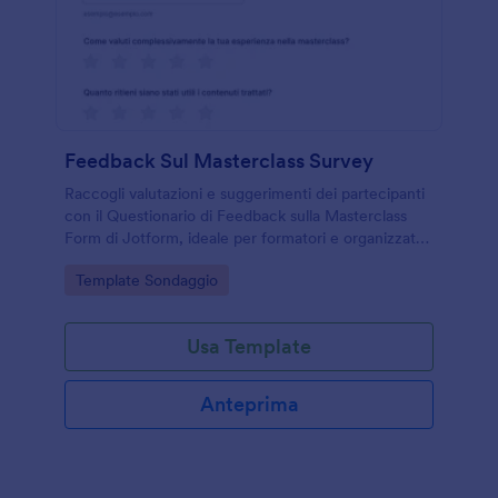
Feedback Sul Masterclass Survey
Raccogli valutazioni e suggerimenti dei partecipanti
con il Questionario di Feedback sulla Masterclass
Form di Jotform, ideale per formatori e organizzatori
che vogliono migliorare contenuti e coinvolgimento
Go to Category:
Template Sondaggio
dopo ogni edizione.
Usa Template
Anteprima