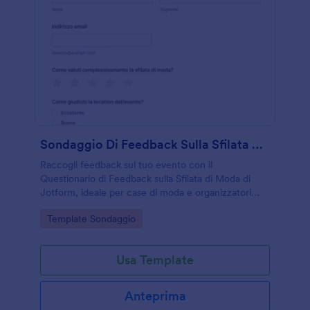
Sondaggio Di Feedback Sulla Sfilata Di Moda
Raccogli feedback sul tuo evento con il
Questionario di Feedback sulla Sfilata di Moda di
Jotform, ideale per case di moda e organizzatori
che vogliono migliorare location, organizzazione e
Go to Category:
Template Sondaggio
coinvolgimento del pubblico.
Usa Template
Anteprima