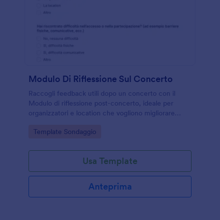
Modulo Di Riflessione Sul Concerto
Raccogli feedback utili dopo un concerto con il
Modulo di riflessione post-concerto, ideale per
organizzatori e location che vogliono migliorare
esperienza del pubblico, accessibilità,
Go to Category:
Template Sondaggio
comunicazione e gestione dell’evento.
Usa Template
Anteprima