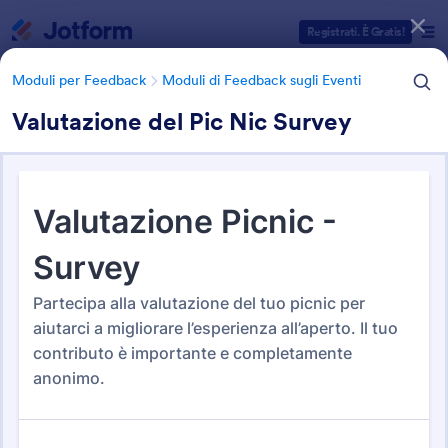
Inizio del dialogo
Registrati. È Gratis!
Moduli per Feedback
Moduli di Feedback sugli Eventi
Valutazione del Pic Nic Survey
Categorie Template Moduli
Moduli per Feedback
Moduli di Feedback sugli Eventi
Moduli di Feedback sugli
Eventi
23 Template