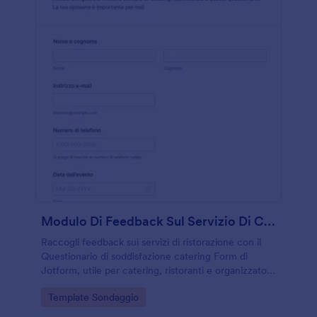
Modulo Di Feedback Sul Servizio Di Catering
Raccogli feedback sui servizi di ristorazione con il
Questionario di soddisfazione catering Form di
Jotform, utile per catering, ristoranti e organizzatori
di eventi che vogliono migliorare qualità, servizio e
Go to Category:
Template Sondaggio
puntualità.