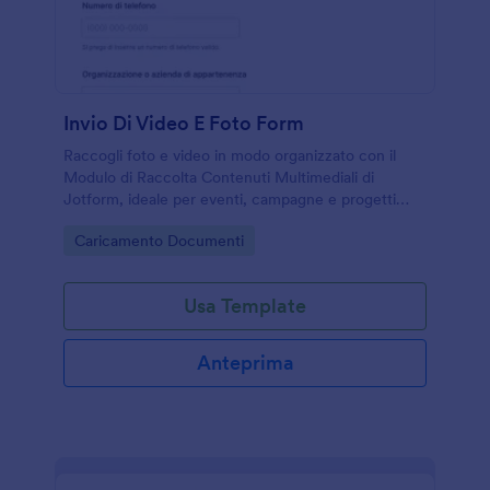
Invio Di Video E Foto Form
Raccogli foto e video in modo organizzato con il
Modulo di Raccolta Contenuti Multimediali di
Jotform, ideale per eventi, campagne e progetti
aziendali che richiedono data collection e gestione
Go to Category:
Caricamento Documenti
centralizzata delle risposte del modulo.
Usa Template
Anteprima